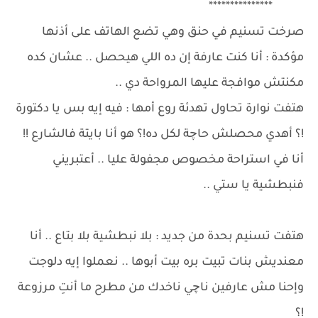
***************
صرخت تسنيم في حنق وهي تضع الهاتف على أذنها
مؤكدة : أنا كنت عارفة إن ده اللي هيحصل .. عشان كده
مكنتش موافجة عليها المرواحة دي ..
هتفت نوارة تحاول تهدئة روع أمها : فيه إيه بس يا دكتورة
!؟ أهدي محصلش حاچة لكل ده!؟ هو أنا بايتة فالشارع !!
أنا في استراحة مخصوص مجفولة عليا .. أعتبريني
فنبطشية يا ستي ..
هتفت تسنيم بحدة من جديد : بلا نبطشية بلا بتاع .. أنا
معنديش بنات تبيت بره بيت أبوها .. نعملوا إيه دلوجت
وإحنا مش عارفين ناچي ناخدك من مطرح ما أنتِ مرزوعة
!؟