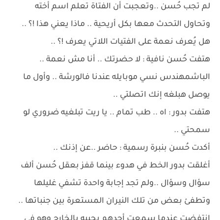
لم تجب حُسن ..وتعجبت أن الفتاة تعلم اسم أخته
وتحاول التحدث معها بكل أريحية .. ماذا يعني هذا !؟ ..
هل يُعرف نعمة على الفتيات اللاتي يعرف !؟ ..
هتفت حُسن نافية : لا حضرتك .. أنا مش نعمة ..
الباشمهندس نسي موبايله عندنا فالورشة .. وأول ما
يوصل هبلغه إنك اتصلتي ..
هتفت بدور : اه .. طب تمام .. يا ريت تبلغيه ضروري لو
سمحتي ..
أكدت حُسن بنبرة رسمية : حاضر ..عن إذنك ..
أغلقت بدور الخط في هدوء بينما قفز بعقل حُسن ألف
سؤال وسؤال ..ولم تجد إجابة واحدة تشفي غليلها
وتطفئ بعض من تلك النيران المستعرة بين جنباتها ..
انتفضت عندما سمعت أحدهم يحييه بالخارج وهو في