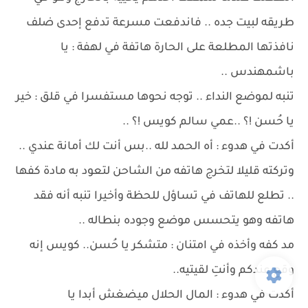
طريقه لبيت جده .. فاندفعت مسرعة تدفع إحدى ضلف
نافذتها المطلعة على الحارة هاتفة في لهفة : يا
باشمهندس ..
تنبه لموضع النداء .. توجه نحوها مستفسرا في قلق : خير
يا حُسن !؟ ..عمي سالم كويس !؟ ..
أكدت في هدوء : أه الحمد لله ..بس أنت لك أمانة عندي ..
وتركته قليلا لتخرج هاتفه من الشاحن لتعود به مادة كفها
.. تطلع للهاتف في تساؤل للحظة وأخيرا تنبه أنه فقد
هاتفه وهو يتحسس موضع وجوده بنطاله ..
مد كفه وأخذه في امتنان : متشكر يا حُسن.. كويس إنه
وقع عندكم وأنتِ لقيتيه..
أكدت في هدوء : المال الحلال ميضغش أبدا يا