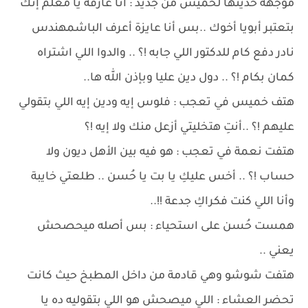
موجهة حديثها لخميس من جديد : أنا عارفة يا معلم إنك
بتعتبر أبويا أخوك ..بس أنا عايزة أعرف الباشمهندس
نادر دفع كام للدكتور اللي جابه !؟ .. والدوا اللي اشتراه
كمان بكام !؟ .. دول دين عليا وبإذن الله ها..
هتف خميس في تعجب : فلوس إيه ودين إيه اللي بتقولي
عليهم !؟ ..أنتِ هتخليتي أزعل منك ولا إيه !؟
هتفت نعمة في تعجب : هو فيه بين الأهل ديون ولا
حساب !؟ .. أخس عليكِ يا بت يا حُسن .. طلعتي خايبة
وأنا اللي كنت فكراكِ جدعة !!..
همست حُسن على استحياء : بس أصله ميحصحش
يعني ..
هتفت شوشو وهي قادمة من داخل المطبخ حيث كانت
تحضر العشاء : اللي ميصحش هو اللي بتقوليه ده يا