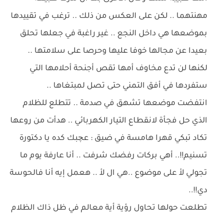
مهنتهما .. لكن على العكس من ذلك .. ترغب في تقييدها
بموضعها هي داخل النجع .. غير راغبة في جعلها تحلق
بعيدا عن مجالها خوفا عليها وحرصا على سلامتها ..
لكنها لن تدع مخاوف أمها تقص أجنحة أحلامها التي
ستفردها في أفق التمني حتى تصل لمبتغاها ..
انتفضت موضعها تشهق في صدمة .. تتطلع للظلام
الذي حل فجأة لانقطاع التيار الكهربائي .. هدأت من روعها
تكاد تبكي قهرا هامسة في ضيق : عچبك كده يا دكتورة
تسنيم!!.. أهي بركات رفضك شرفت .. أنا عارفة يوم ما
تجولي لأ على موضوع ..هي ال لأ .. هعمل إيه أنا فالحوسة
دي!!..
تطلعت حولها تحاول رؤية أية معالم في ظل ذاك الظلام