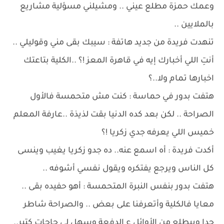
وعمك حمزة مطلع عيني .. ومشيلني مسؤلية مشاريع
بالملايين ..
تنهدت فريدة من جديد هاتفة : سيبك بقى مني وقوليلي ..
أنتِ اللي أخبارك إيه في قاهرة المعز !؟ ..الكلية بتاعتك
اخبارها تمام ولا..؟
هتفت بدور في حماسة : كنت مش متحمسة فالأول
الصراحة .. لكن بعد كده الدنيا بقت لذيذة ..عارفة المعلم
خميس اللي يعرفه جدي زكريا !؟
أكدت فريدة : أه اسمع عنه.. ده جدو زكريا يغيب وينسى
كل الناس ويرجع يفتكره ويقول نفسي أشوفه ..
هتفت بدور بنفس النبرة المتحمسة : أهو حفيده بقى ..
معايا فالكلية وأتعرفنا على بعض .. والصراحة شاطر
جدا وبيطلع من الأوائل ع الدفعة وسهل لي حاجات كتير..