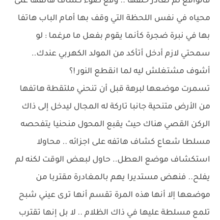
فالواقع لم تغادر حلقها .. وقع ضوء كشاف هاتفها على
محياه في نفس اللحظة التي وقف بها أمام الباب هاتفا
بها في نبرة ضجرة كأنما يقوم بفعل ما مرغما : لو
سمحتي لازم أدخل أتأكد من المولد الكهربي عندك..
أشوف مشتغلش ليه لما انقطع النور !؟
تسمرت موضعها لبرهة قبل أن تنحني ملتقطة هاتفها
من الأرض متنحية جانبا تاركة له المجال ليدخل إلى ذاك
الركن القصي هناك حيث يقبع المحول منحنيا يتفحصه
مسلطا شعاع كشاف هاتفه على اجزائه .. محاولا
استكشاف موضع العطل.. حاول لبعض الوقت لكنه لم
يفلح.. فنهض مستديرا يهم بالمغادرة مقتربا من
موضعها إلا أنها هذه المرة تقسم أنها ترى عيني شبح
تلمع مسلطة عليها في ذاك الظلام .. لا بل إنها تقترب