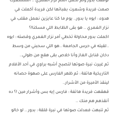
توقفت بدور ولم تكمل اسم نزار الغمري .. استشعرت
صمت فريدة وشعرت بغبائها لكن فريدة أكملت في
هدوء : ايوه يا بدور.. يوم ما كنا عايزين نعمل مقلب في
نزار الغمري .. هو بقى الظابط اللي مسكنا!؟
اكملت بدور محاولة تخطي أمر نزار الغمري وقصته : ايوه
..لقيته في حرس الجامعة ..هو اللي سحبني من وسط
دخان قنابل الغاز وأنا خلاص بقى هقع من طولي..
ثم غيرت نبرة صوتها لتصبح أشبه براوي في أحد الأفلام
التاريخية هاتفة : ثم ظهر الفارس على صهوة حصانه
لينقذ الأميرة من الأشرار..
قهقهت فريدة هاتفة : فارس إيه بس وأشرار مين !؟ ده
أنقذهم هم منك ..
ثم تنبهت فعدلت صوتها في نبرة قلقة : بدور .. لو خالو