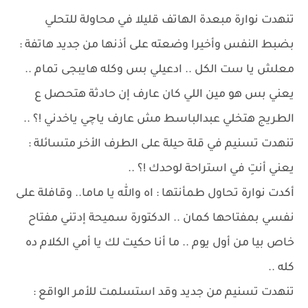
تنهدت نوارة مبعدة الهاتف قليلا في محاولة للتحلي
بضبط النفس وأخيرا وضعته على أذنها من جديد هاتفة :
معلش يا ست الكل .. ادعيلي بس وكله هايبجى تمام ..
يعني بس هو مين اللي كان عارف إن حادثة هتحصل ع
الطريج هتخلي عبدالباسط مش عارف ياچي ياخدني !؟ ..
تنهدت تسنيم في قلة حيلة على الطرف الأخر متسائلة :
يعني أنتِ في استراحة لوحدك !؟ ..
أكدت نوارة تحاول طمأنتها : اه والله يا ماما.. وقافلة على
نفسي بمفتاحها كمان .. الدكتورة سميحة إدتني مفتاح
خاص بيا من أول يوم .. ما أنا حكيت لك يا أمي الكلام ده
كله ..
تنهدت تسنيم من جديد وقد استسلمت للأمر الواقع :