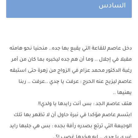
السادس
دخل عاصم للقاعة التي يقبع بها جده.. منحنيا نحو هامته
مقبلا في إجلال .. وما أن هم جده ليخبره بما كان من أمر
رغبة الدكتور محمد عزام في الزواج من زهرة حتى استبقه
عاصم ليزيح عنه الحرج : عرفت يا چدي ..عرفت .. ربنا
يهنيها ..
هتف عاصم الجد : بس أنت رايدها يا ولدي!!
ابتسم عاصم مؤكدا في نبرة حاول أن لا تظهر بها تلك
الوجيعة التي ترتع بصدره رأفة بجده : بس هي جلبها رايد
غيري يا چدي .. إيه هخدها غصب !؟..