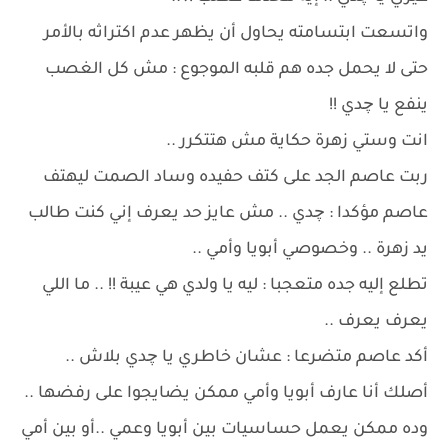
واتسعت ابتسامته يحاول أن يظهر عدم اكتراثه بالأمر
حتى لا يحمل جده هم قلبه الموجوع : مش كل الغصب
ينفع يا چدي !!
انت وستي زهرة حكاية مش هتتكرر ..
ربت عاصم الجد على كتف حفيده وساد الصمت ليهتف
عاصم مؤكدا : چدي .. مش عايز حد يعرف إني كنت طالب
يد زهرة .. وخصوصي أبويا وأمي ..
تطلع إليه جده متعجبا : ليه يا ولدي هي عيبة !! .. ما اللي
يعرف يعرف ..
أكد عاصم متضرعا : عشان خاطري يا چدي بلاش ..
أصلك أنا عارف أبويا وأمي ممكن يضايجوا على رفضها ..
وده ممكن يعمل حساسيات بين أبويا وعمي ..أو بين أمي