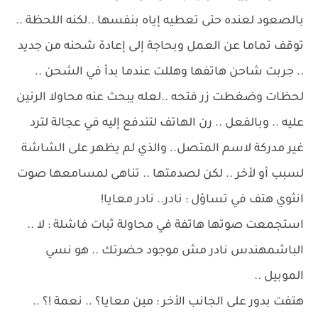
بالصعود لعنده حتى تعطيه إياه بنفسها ..لكنه اللحظة ..
توقف تماما عن العمل وبحاجة إلى إعادة شحنه من جديد
.. جربت شاحن هاتفها وهللت عندما بدأ في الشحن ..
لحظات وضغطت زر فتحه ..لعله يبحث عنه محاولا الرنين
عليه .. وبالفعل .. رن الهاتف لتندفع إليه في عجالة لترد
غير مدركة لاسم المتصل.. والذي لم يظهر على الشاشة
لسبب أو لأخر .. لكن لصدمتها .. تناهى لمسامعها صوت
انثوي هتف في تساؤل : نادر.. نادر معايا!
استجمعت صوتها هاتفة في محاولة ثبات فاشلة : لا ..
الباشمهندس نادر مش موجود حضرتك .. هو نسي
الموبيل ..
هتفت بدور على الجانب الأخر : مين معايا؟ .. نعمة !؟ ..