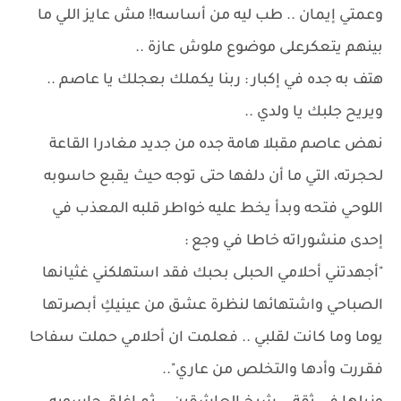
وعمتي إيمان .. طب ليه من أساسه!! مش عايز اللي ما
بينهم يتعكرعلى موضوع ملوش عازة ..
هتف به جده في إكبار : ربنا يكملك بعجلك يا عاصم ..
ويريح جلبك يا ولدي ..
نهض عاصم مقبلا هامة جده من جديد مغادرا القاعة
لحجرته، التي ما أن دلفها حتى توجه حيث يقبع حاسوبه
اللوحي فتحه وبدأ يخط عليه خواطر قلبه المعذب في
إحدى منشوراته خاطا في وجع :
"أجهدتني أحلامي الحبلى بحبك فقد استهلكني غثيانها
الصباحي واشتهائها لنظرة عشق من عينيكِ أبصرتها
يوما وما كانت لقلبي .. فعلمت ان أحلامي حملت سفاحا
فقررت وأدها والتخلص من عاري"..