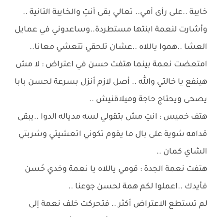
خايبة ..على رأى أمي.. تعالي بقى أنتِ والخايبة التانية ..
وأشارت لنعمة ابنتها مستطردة..وساعدوني في عمايل
العشا ..هموا ياللاه ..عشان تلحقي تتعشي معانا..
امتعضت نعمة بينما هتفت حسن في اعتراض : لا مش
هينفع يا خالتي والله .. أصل لازم أنزل بسرعة لحسن بابا
يصحى ويحتاج حاجة وميلاقنيش ..
هتف خميس : انتِ مش بتقولي لسه مدياله الدوا ..يبقى
قدامه شوية على بال ما يقوم تكوني اتعشيتي وشربتي
الشاي كمان ..
هتفت نعمة الجدة : قومي ياللاه يا نعمة وخدي حُسن
فأيدك ..اعملوا لكم همة لحسن جوعنا ..
لم تستطع الاعتراض أكثر .. فتحركت خلف نعمة إلى