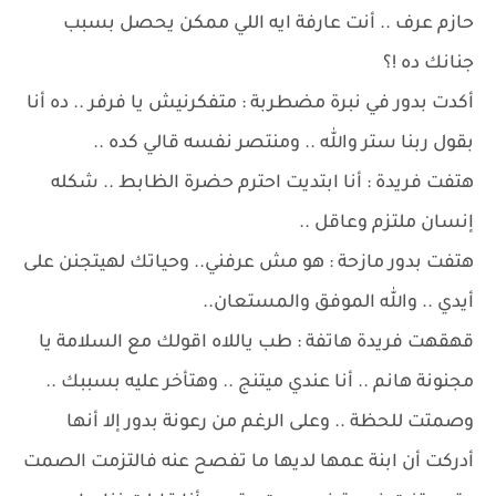
حازم عرف .. أنت عارفة ايه اللي ممكن يحصل بسبب
جنانك ده !؟
أكدت بدور في نبرة مضطربة : متفكرنيش يا فرفر .. ده أنا
بقول ربنا ستر والله .. ومنتصر نفسه قالي كده ..
هتفت فريدة : أنا ابتديت احترم حضرة الظابط .. شكله
إنسان ملتزم وعاقل ..
هتفت بدور مازحة : هو مش عرفني.. وحياتك لهيتجنن على
أيدي .. والله الموفق والمستعان..
قهقهت فريدة هاتفة : طب ياللاه اقولك مع السلامة يا
مجنونة هانم .. أنا عندي ميتنج .. وهتأخر عليه بسببك ..
وصمتت للحظة .. وعلى الرغم من رعونة بدور إلا أنها
أدركت أن ابنة عمها لديها ما تفصح عنه فالتزمت الصمت