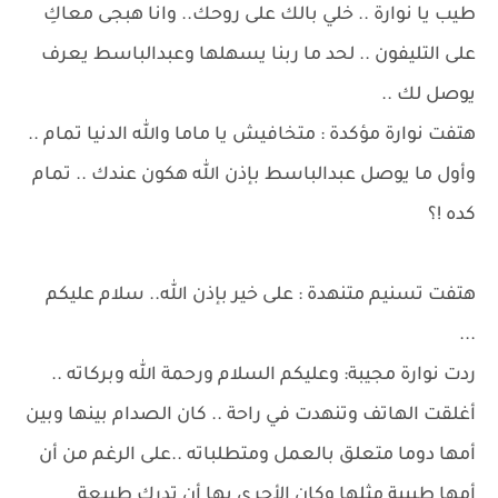
طيب يا نوارة .. خلي بالك على روحك.. وانا هبجى معاكِ
على التليفون .. لحد ما ربنا يسهلها وعبدالباسط يعرف
يوصل لك ..
هتفت نوارة مؤكدة : متخافيش يا ماما والله الدنيا تمام ..
وأول ما يوصل عبدالباسط بإذن الله هكون عندك .. تمام
كده !؟
هتفت تسنيم متنهدة : على خير بإذن الله.. سلام عليكم
...
ردت نوارة مجيبة: وعليكم السلام ورحمة الله وبركاته ..
أغلقت الهاتف وتنهدت في راحة .. كان الصدام بينها وبين
أمها دوما متعلق بالعمل ومتطلباته ..على الرغم من أن
أمها طبيبة مثلها وكان الأحرى بها أن تدرك طبيعة