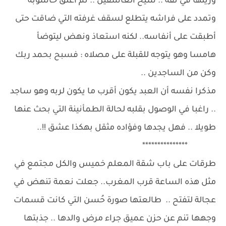
وزيلها في ثقة .. شيخ العاشقين .. ثم اغلق حاسوبه
وتمدد على فراشه يتطلع لسقف غرفته التي ضاقت حتى
أطبقت على أنفاسه.. لكنه استعاذ ونهض ليتوضأ
هامسا وهو يتوجه للقبلة على مصلاه : فسبح بحمد ربك
وكن من الساجدين ..
مذكرا نفسه أن العبد يكون أقرب ما يكون لربه وهو ساجد
.. راغبا في الوصول بقلبه لحالة الطمأنينة التي بحث عنها
طويلا .. فهل يجدها وفؤاده مثقل بهكذا عشق !!..
***************
طرقات على باب شقة المعلم خميس والكل مجتمع في
مثل هذه الساعة قرب المغرب.. جعلت نعمة تنهض في
عجالة لتفتح .. طالعتها صورة حُسن التي كانت قسمات
وجهها تنم عن حزن عميق جراء مرض والدها .. جذبتها