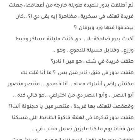
ثم أطلقت بدور تنهيدة طويلة خارجة من أعماقها، جعلت
فريدة تهتف في سخرية : مظاهرة إيه بقى دي !؟ ..كان
بيحدفوا فيها ورد وبرفان !؟
أكدت بدور ضاحكة : لا .. دي كانت مليانة عساكر وخبط
ورزع.. وقنابل مسيلة للدموع.. وهو ..
هتفت فريدة في شك : هو مين ! نادر؟
هتفت بدور في حنق : نادر مين بس !؟ ما أنا قلت لك
مكنش راضي أشارك معاه .. أنا قصدي .. منتصر منصور
أبو النصر .. وأبو النصر دي من اختراعي ..هو قالي كده ..
وقهقهت لتهتف بها فريدة : منتصر مين يا مجنونة أنتِ!؟
هتفت بدور تذكرها في لهفة: فاكرة الظابط اللي مسكنا
من قفانا يوم ما كنا عايزين نعمل مقلب في ..