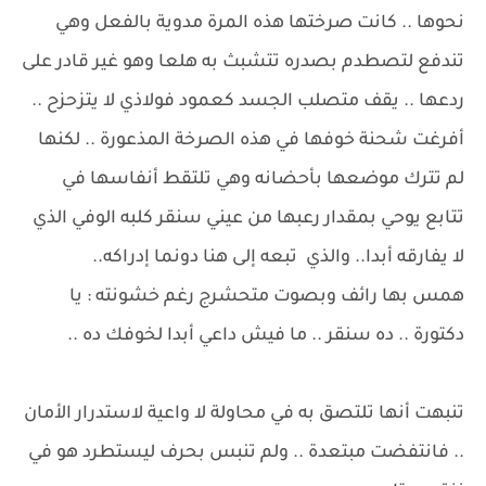
نحوها .. كانت صرختها هذه المرة مدوية بالفعل وهي
تندفع لتصطدم بصدره تتشبث به هلعا وهو غير قادر على
ردعها .. يقف متصلب الجسد كعمود فولاذي لا يتزحزح ..
أفرغت شحنة خوفها في هذه الصرخة المذعورة .. لكنها
لم تترك موضعها بأحضانه وهي تلتقط أنفاسها في
تتابع يوحي بمقدار رعبها من عيني سنقر كلبه الوفي الذي
لا يفارقه أبدا.. والذي تبعه إلى هنا دونما إدراكه..
همس بها رائف وبصوت متحشرج رغم خشونته : يا
دكتورة .. ده سنقر .. ما فيش داعي أبدا لخوفك ده ..
تنبهت أنها تلتصق به في محاولة لا واعية لاستدرار الأمان
.. فانتفضت مبتعدة .. ولم تنبس بحرف ليستطرد هو في