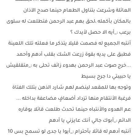
العائلة وشرعت بتناول الطعام حينما صدح الآذان
بالمكان بأكمله ،لحق بهم عبد الرحمن فتطلعت له سلوى
برعب :_أيه الا حصل لأيدك ؟
أنتبه الجميع له فصمت قليلا يتذكر ما فعلته تلك اللعينة
فطبق على يديه بقوة زرعت الشك بقلب أدهم وأحمد
...خرج صوت عبد الرحمن بهدوء زائف تحلى به :_متقلقيش
يا حبيبتي دا جرح بسيط
وتوجه بها للمقعد لينضم لهم شارد الذهن بتلك الفتاة
فرغبة الأنتقام منها تزداد أضعافٍ مضاعفة بداخله ...
عم الهدوء والأنتباه حينما تحدث طلعت قائلا بوقاره
الدائم :_أبوك جالي أنك عايزني يا أدهم
أنتبه أدهم له قائلا بأحترام :_أيوا يا جدى لو تسمح بس 10