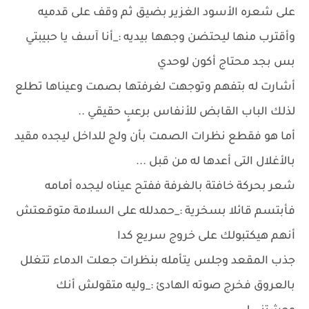
على شعره الأسود الغزير بضيق ثم وقف على قدميه
وأقترب منها ليحتضن وجهها بيديه :_أنا آسف يا حبيبتي
بس بجد محتاج أكون لوحدي
أشارت له بتفهم وتوجهت لغرفتها بصمت وعيناها تطلع
لذلك الباب القابض للأنفاس برعبٍ حقيقي ..
أما هو فقطع نظرات الصمت بأن ولج للداخل ليجده مقيد
بالأغلال التى أعدها له من قبل ...
شعر بحركة خافتة بالغرفة ففتح عيناه ليجده أمامه
فأبتسم قائلا بسخرية :_حمدلله على السلامة متوقعتش
أنهم هيكتبولك على خروج سريع كدا
جذب المقعد وجلس يتأمله بنظرات جعلت الدماء تتغلل
بالعروق فخرج صوته الهادئ :_وليه متقولش أنك