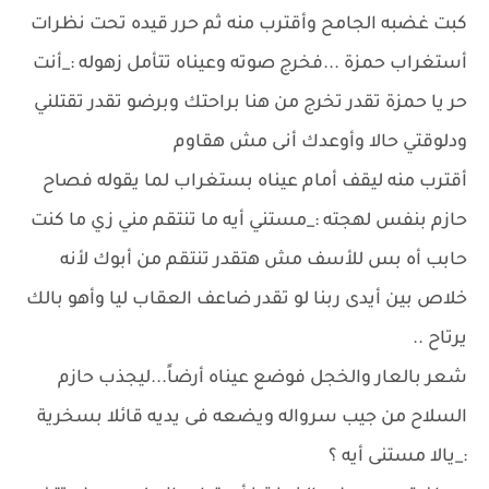
كبت غضبه الجامح وأقترب منه ثم حرر قيده تحت نظرات
أستغراب حمزة ...فخرج صوته وعيناه تتأمل زهوله :_أنت
حر يا حمزة تقدر تخرج من هنا براحتك وبرضو تقدر تقتلني
ودلوقتي حالا وأوعدك أنى مش هقاوم
أقترب منه ليقف أمام عيناه بستغراب لما يقوله فصاح
حازم بنفس لهجته :_مستني أيه ما تنتقم مني زي ما كنت
حابب أه بس للأسف مش هتقدر تنتقم من أبوك لأنه
خلاص بين أيدى ربنا لو تقدر ضاعف العقاب ليا وأهو بالك
يرتاح ..
شعر بالعار والخجل فوضع عيناه أرضاً...ليجذب حازم
السلاح من جيب سرواله ويضعه فى يديه قائلا بسخرية
:_يالا مستنى أيه ؟