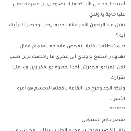
أستند الجد على الأريكة قائلا بهدوء :_زين عمره ما خبي
عليا حاجة يا ولدي
تقبل عبد الرحمن الأمر قائلا بجدية :_طب وحضرتك رأيك
أيه ؟
صمت طلعت قليلا يتفحص ملامحه بأهتمام فقال
بهدوء :_أسمع يا ولدي أنى عمري ما رافضت لزين طلب
لكن المرادي مجدرش أخد الخطوة دي فكر زين ورد عليا
بقرارك
وتركه الجد وخرج من القاعة بأكملها ليحسم هو أمره
الأخير ..
*********
بقصر حازم السيوفي
دلف للقصر بعدما سمح له الطبيب بذلك ..فجلس على