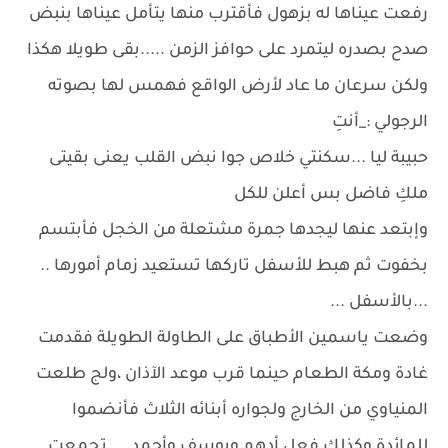
رفعت عيناها له بزهول فأقترب منها يتأمل عيناها بنبض
صدح بصدره ليتمرد على حوافز الزمن .....بقى طويلا هكذا
ولكن سرعان ما عاد لأرض الواقع فهمس لها بصوته
الرجولي :_أنتِ
حبيبة ليا ...سكنتي خلاص جوا نبض القلب يعنى بقيتى
ملكِ فاضل بس أعلن للكل
وإبتعد عنها ليجدها جمرة مشتعلة من الخجل فأبتسم
بخفوت ثم هبط للأسفل تاركها تستعيد زمام أمورها ..
...بالأسفل ...
وضعت ياسمين الأطباق على الطاولة الطويلة فقدمت
غادة ومكة الطعام حينما قرب موعد الآذان ،ولج طلعت
المنياوي من الخارج ولجواره أبنائه الثلاث فأنضموا
للمائدة وكذلك فعل أدهم ويوسف وأحمد ....تجمعت