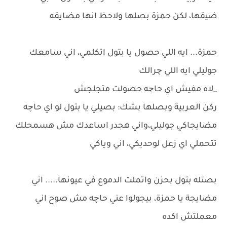
ضيقها، لكن حمزة بصلها ولاحظ انها مضايقه
حمزة... ايه اللي حصول يا بتول اتكلمي، اني سامعك
جوليلي ايه اللي چرالك
_لاه مفيش اي حاچه حصولت متجلجش
ركن العربية وبصلها بشك: بصيلي يا بتول لو اي حاچه
مضايجاكي جوليلي،واني هجدر اساعدك مش هسمحلك
تتحملي اي زعل لوحديكي، اني وياكي
بصتله بتول بحزن واتملت الدموع في عيونها..... اني
مضايجة يا حمزة، بيجولوا عني حاچه مش صوح اني
معملتش اكده