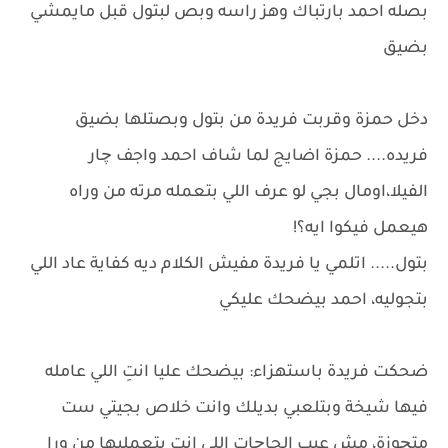
بصله احمد بارتباك وهز راسه وبص لبتول قبل مايمشي
بضيق
دخل حمزة وقربت فريدة من بتول وبصتلها بضيق
فريده.... حمزة اضايج لما شاف احمد واجف چار
الفيلا،اومال بجي لو عرف اللي بتعمله مرته من وراه
هيعمل فيكوا ايه؟!
بتول..... اتلمي يا فريدة مفيش الكلام ديه كفاية عاد اللي
بتجوليه، احمد بيضحك عليكي
ضحكت فريدة باستهزاء: بيضحك عليا انتِ اللي عامله
فيها شيخة وبتلعبي بديلك وانت خلاص بجيتي ست
متچوزة، مش عيب الحاچات اللي انتِ بتعمليها من ورا