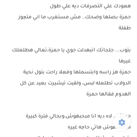
هعودك علي التصرفات ديه علي طول
حمزة بصلها وضحك.. مش مستغرب ما اني متچوز
طفلة
بتوب... جلجاتك اتبهدلت جوي يا حمزة،تعالي هطلعلك
غيرها
حمزة هز راسه وابتسملها وفعلا راحت بتول نحية
الدولاب تطلعله لبس، ولقيت تيشيرت بعيد عن كل
الهدوم فقالها حمزة
حمزة.... لاه ديه انا مبحبهوش،وبجالي فترة كبيرة
مبلبسهوش هاتي حاچه غيره