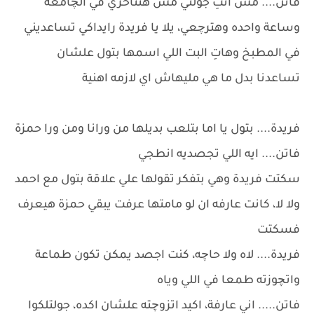
فاتن.... مش انتِ جولتي مش هتتأخري في الچامعة
وساعة واحده وهترچعي، يلا يا فريدة رايداكي تساعديني
في المطبخ وهاتِ البت اللي اسمها بتول علشان
تساعدنا بدل ما هي مليهاش اي لازمه اهنية
فريدة.... بتول يا اما بتلعب بديلها من ورانا ومن ورا حمزة
فاتن.... ايه اللي تجصديه انطجي
سكتت فريدة وهي بتفكر تقولها علي علاقة بتول مع احمد
ولا لا، كانت عارفه ان لو مامتها عرفت يبقي حمزة هيعرف
فسكتت
فريدة.... لاه ولا حاچه، كنت اجصد يمكن تكون طماعة
واتچوزته طمعا في اللي وياه
فاتن..... اني عارفة، اكيد اتزوچته علشان اكده، جولتلكوا