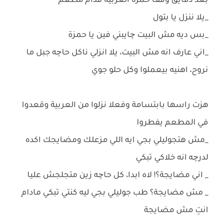
بعد دقايق وقف حمزة العربية قدام مطعم
_يلا ننزل يا بتول
_بس ديه مش البيت چايبني فين يا حمزة
_اني عارف انه مش البيت، يلا انزلي ناكل حاچه جبل ما
نروح، اهنيه بيعملوا وكل حلو جوي
هزت راسها بابتسامة وفعلا نزلوا من العربية وقعدوا
في المطعم يفطروا
_مش هتجوليلي بجي ايه اللي مزعلك ومضايجك اكده
لدرچه انه خلاكي تبكي
_ اني مضايجة؟! لاه ابدا، كل حاچه زين متجلجش عليا
_ مش مضايجة؟ طب جوليلي بجي ليه كنتي تبكي مادام
انتِ مش مضايجة