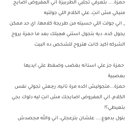
حمزة.... بتعرفي تجلبي الطربيزة اني المفروض اضايج
منيكي مش انتِ، علي الكلام اللي جولتيه
_ اني جولت اللي حسيته من طريجة كلامها، اي حد ممكن
يجول كده، ديه بتجول استني هچيلك بعد ما حمزة يروح
الشركه اكيد كانت هتروح للشخص ده البيت
حمزة جز علي اسنانه بغضب وضغط علي ايديها
بعصبية
حمزة...متجوليش اكده مرة تانيه، رچعتي تجولي نفس
الكلام، اني المفروض اضايجك مش انتِ ليه دلوك بجي
بتعيطي؟!
بتول بدموع.... علشان بتزعجلي، اني والله مجصدش