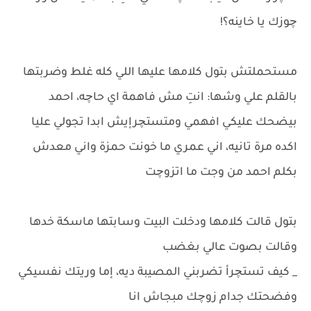
چوزك يا خاينه؟!
مستحملتش بتول كلامها عليها اللي كله غلط وضربتها
بالقلم علي وشها: انتِ مش فاهمة اي حاچه، احمد
بيضحك عليكي افهمي ومتستچرإيش ابدا تجولي عليا
اكده مرة تانيه، اني عمري ما خونت حمزة واني معدش
بكلم احمد من وجت ما اتزوچت
بتول قالت كلامها ودخلت البيت وسابتها ماسكة خدها
وقالت بصوت عالي بغضب
_ كيف تستچرأ تضربني المصيبة ديه، إما وريتك نفسيكي
وفضحتك جدام زوچك مبجاش انا