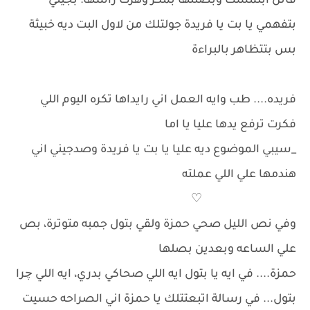
فاتن ابتمست وبصتلها بمكر وهزت راسها: بجيتي
بتفهمي يا بت يا فريدة جولتلك من لاول البت ديه خبيثة
بس بتتظاهر بالبراءة
فريده.... طب وايه العمل اني رايداها تكره اليوم اللي
فكرت ترفع يدها عليا يا اما
_سيبي الموضوع ديه عليا يا بت يا فريدة وصدجيني اني
هندمها علي اللي عملته
♡
وفي نص الليل صحي حمزة ولقي بتول جمبه متوترة، بص
علي الساعه وبعدين بصلها
حمزة.... في ايه يا بتول ايه اللي صحاكي بدري، ايه اللي چرا
بتول... في رسالة اتبعتتلك يا حمزة اني الصراحه حسيت