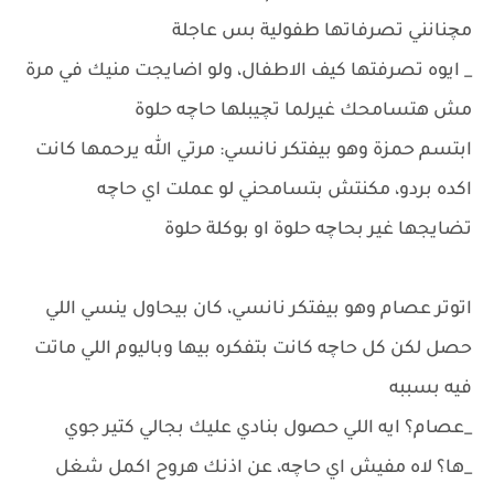
مچنانني تصرفاتها طفولية بس عاجلة
_ ايوه تصرفتها كيف الاطفال، ولو اضايجت منيك في مرة
مش هتسامحك غيرلما تچيبلها حاچه حلوة
ابتسم حمزة وهو بيفتكر نانسي: مرتي الله يرحمها كانت
اكده بردو، مكنتش بتسامحني لو عملت اي حاچه
تضايجها غير بحاچه حلوة او بوكلة حلوة
اتوتر عصام وهو بيفتكر نانسي، كان بيحاول ينسي اللي
حصل لكن كل حاچه كانت بتفكره بيها وباليوم اللي ماتت
فيه بسببه
_عصام؟ ايه اللي حصول بنادي عليك بجالي كتير جوي
_ها؟ لاه مفيش اي حاچه، عن اذنك هروح اكمل شغل