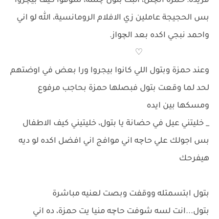
فريدة: حمزة اتچنن، البت بتول چننته، شوفوا كيف بيچروا
بس الحجيجة عاملين زي الافلام الرومانسية، الله لو اني
واحمد نبجي اكده بعد الچواز.
♡
وعند حمزة وبتول اللي كانوا بيجروا ورا بعض في اوضتهم
لحد لما وقعت بتول فبصلها حمزة بحاجب مرفوع
ومسكها بين ايده
_ خليتني عيل في حضانة يا بتول، خليتيني كيف الاطفال
بس اجولك علي حاچه اني موافج اني افضل اكده لو ديه
هيفرحك
بتول ابتسمتله ووقفت وبصت لعنيه مباشرة
بتول...انت لسه شوفت حاچه منيا يت حمزة، ده اني