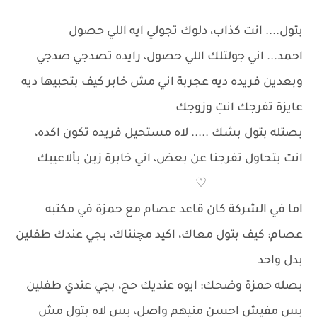
بتول.... انت كذاب، دلوك تجولي ايه اللي حصول
احمد... اني جولتلك اللي حصول، رايده تصدجي صدجي
وبعدين فريده ديه عجربة اني مش خابر كيف بتحبيها ديه
عايزة تفرجك انتِ وزوجك
بصتله بتول بشك ..... لاه مستحيل فريده تكون اكده،
انت بتحاول تفرجنا عن بعض، اني خابرة زين بألاعيبك
♡
اما في الشركة كان قاعد عصام مع حمزة في مكتبه
عصام: كيف بتول معاك، اكيد مچنناك، بجي عندك طفلين
بدل واحد
بصله حمزة وضحك: ايوه عنديك حج، بجي عندي طفلين
بس مفيش احسن منيهم واصل، بس لاه بتول مش