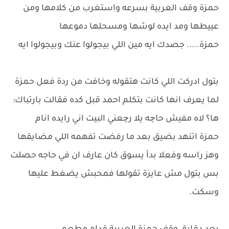
حمزة وقف العربية بسرعه واستغرب من كلامها ومن
عييطها ومد ايده لوشها ومسحلها دموعها
حمزة..... جصدك ايه مين اللي بيجولوا عنك وبيجولوا ايه
بتول ادركت اللي كانت هتقوله وخافت من ردة فعل حمزة
لما يعرف انها كانت بتكلم احمد قبل كده فقالت بارتباك:
ها؟ لاه مفيش حاچه يلا رچعني البيت اني رايده انام
حمزة اتنهد بضيق بعد ما رفضت تفهمه اللي مضايقها
وهز راسه وفعلا بدأ يسوق كان عارف ان في حاجه حصلت
بس بتول مش عايزة تقولها فمحبش يضغط عليها
وسكت.