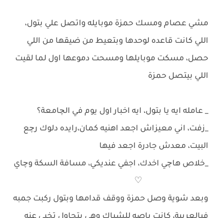
مشي عصام ومسك حمزة موبايله واتصل علي بتول،
اللي كانت قاعده لوحدها وبتعيط من ضيقها من اللي
حصل، مسكت موبايلها ومسحت دموعها اول لما لقيت
اللي بيتصل حمزة
_ عامله ايه يا بتول، ايه اخبار اول يوم في الچامعة؟
_زفت، اني معيزاش اجعد اهنيه كمان،رايده دلوك رچع
البيت، معدش جادرة اجعد فيها
_خلاص هاچي اخدك، اجفي عنديكي، مسافة السكة وچاي
♡
وبعد شوية وصل حمزة ووقف قدامها وبتول ركبت جمبه
فيالعربية، كانت باصه للشباك وهي بتحاول تخبي عنه