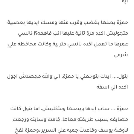
ايه
حمزة بصلها بغضب وقرب منها ومسك ايديها بعصبية:
متجوليش اكده مرة تانية عليها انتِ فاهمه؟! نانسي
عمرها ما تعمل اكده نانسي متربية وكانت محافظه علي
شرفي
بتول.... ايدك بتوچعني يا حمزة، اني والله مجصدش اجول
اكده اني اسفه
حمزة.... ساب ايدها وبصلها ومتكلمش، اما بتول كانت
مضايقه بسبب طريقته معاها، قامت وسابته ورجعت
لاوضة يوسف وقاعدت جمبه علي السرير ،وحمزة نفخ