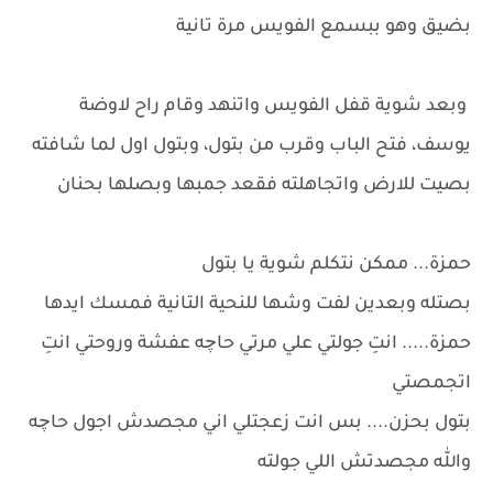
بضيق وهو ببسمع الفويس مرة تانية
وبعد شوية قفل الفويس واتنهد وقام راح لاوضة
يوسف، فتح الباب وقرب من بتول، وبتول اول لما شافته
بصيت للارض واتجاهلته فقعد جمبها وبصلها بحنان
حمزة... ممكن نتكلم شوية يا بتول
بصتله وبعدين لفت وشها للنحية التانية فمسك ايدها
حمزة..... انتِ جولتي علي مرتي حاچه عفشة وروحتي انتِ
اتجمصتي
بتول بحزن.... بس انت زعجتلي اني مجصدش اجول حاچه
والله مجصدتش اللي جولته