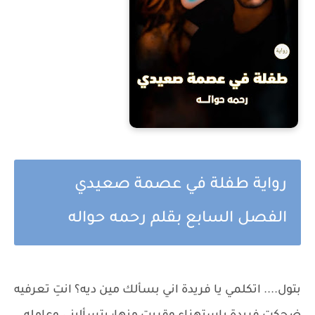
رواية طفلة في عصمة صعيدي
الفصل السابع بقلم رحمه حواله
بتول.... اتكلمي يا فريدة اني بسألك مين ديه؟ انتِ تعرفيه