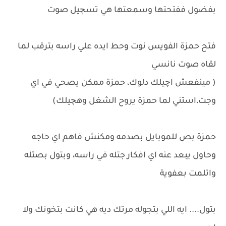
بفضول ففتحتها وسمعتها هي تسچيل صوت
فتح حمزة الفويس نوت وحط ايده علي راسه بترقب لما
لقاه صوت نانسي
( مينفعش اچيلك دلوك، حمزة ممكن يصحي في اي
وجت،استني لما حمزة يروح الشغل وهچيلك)
حمزة بص للموبايل بصدمه ومكنش فاهم اي حاجه
وحاول يبعد عنه اي افكار جتله في راسه، وبتول بصتله
واتلمت بعفوية
بتول.... ايه اللي بتجوله مرتك ديه هي كانت بتخونك ولا