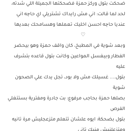
ضحكت بتول وركز حمزة فضحكتها الجميلة اللي شدته،
لحد لما قالت: اني مش رايداك تشتريلي اي حاچه اني
عنديا حاچه احسن اخليك تعملها وهسامحك بعديها
♡
وبعد شوية في المطبخ، كان واقف حمزة وهو بيحضر
الفطار وبيغسل المواعين وكانت بتول قاعده بتشرف
عليه
بتول.... غسيلك مش ولا بود، تجل يدك علي الصحون
شوية
بصلها حمزة بحاجب مرفوع: بت جادرة ومفترية بستتغلي
الفرص
بتول بضحكة: ايوه علشان تتعلم متزعجليش مرة تانيه
ومتزعلنيش منيك تاني