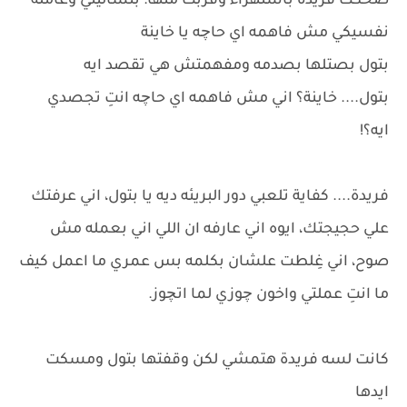
ضحكت فريدة باستهزاء وقربت منها: بتسأليني وعامله
نفسيكي مش فاهمه اي حاچه يا خاينة
بتول بصتلها بصدمه ومفهمتش هي تقصد ايه
بتول.... خاينة؟ اني مش فاهمه اي حاچه انتِ تجصدي
ايه؟!
فريدة.... كفاية تلعبي دور البريئه ديه يا بتول، اني عرفتك
علي حجيجتك، ايوه اني عارفه ان اللي اني بعمله مش
صوح، اني غِلطت علشان بكلمه بس عمري ما اعمل كيف
ما انتِ عملتي واخون چوزي لما اتچوز.
كانت لسه فريدة هتمشي لكن وقفتها بتول ومسكت
ايدها