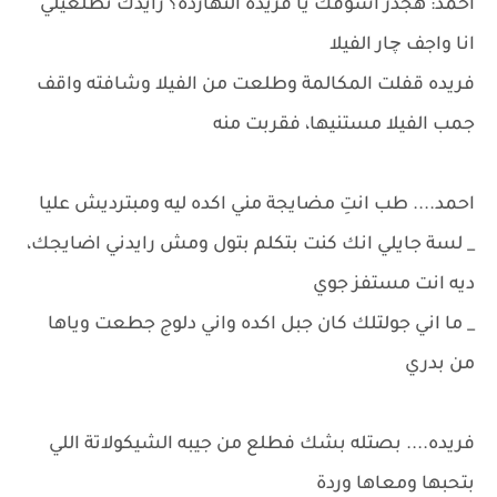
احمد: هجدر اشوفك يا فريدة النهاردة؟ رايدك تطلعيلي
انا واجف چار الفيلا
فريده قفلت المكالمة وطلعت من الفيلا وشافته واقف
جمب الفيلا مستنيها، فقربت منه
احمد.... طب انتِ مضايجة مني اكده ليه ومبترديش عليا
_ لسة جايلي انك كنت بتكلم بتول ومش رايدني اضايجك،
ديه انت مستفز جوي
_ ما اني جولتلك كان جبل اكده واني دلوج جطعت وياها
من بدري
فريده.... بصتله بشك فطلع من جيبه الشيكولاتة اللي
بتحبها ومعاها وردة