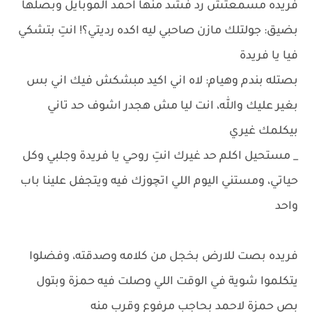
فريده مسمعتش رد فشد منها احمد الموبايل وبصلها
بضيق: جولتلك مازن صاحبي ليه اكده رديتي؟! انتِ بتشكي
فيا يا فريدة
بصتله بندم وهيام: لاه اني اكيد مبشكش فيك اني بس
بغير عليك والله، انت ليا مش هجدر اشوف حد تاني
بيكلمك غيري
_ مستحيل اكلم حد غيرك انتِ روحي يا فريدة وجلبي وكل
حياتي، ومستني اليوم اللي اتچوزك فيه ويتجفل علينا باب
واحد
فريده بصت للارض بخجل من كلامه وصدقته، وفضلوا
يتكلموا شوية في الوقت اللي وصلت فيه حمزة وبتول
بص حمزة لاحمد بحاجب مرفوع وقرب منه