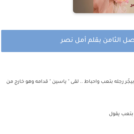
صل الثامن بقلم أمل نصر
 بيجُر رجله بتعب واحباط .. لقى " ياسين " قدامه وهو خارج من
ه بتعب يقول