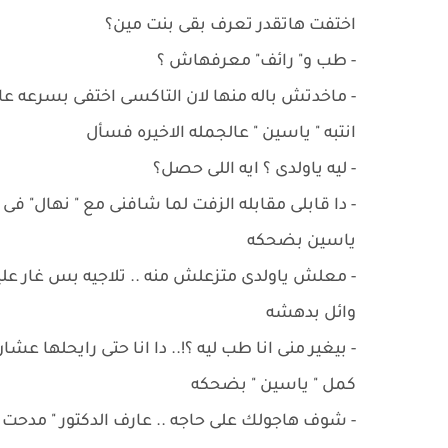
اختفت هاتقدر تعرف بقى بنت مين؟
- طب و" رائف" معرفهاش ؟
- ماخدتش باله منها لان التاكسى اختفى بسرعه عا
انتبه " ياسين " عالجمله الاخيره فسأل
- ليه ياولدى ؟ ايه اللى حصل؟
- دا قابلى مقابله الزفت لما شافنى مع " نهال" فى 
ياسين بضحكه
- معلش ياولدى متزعلش منه .. تلاجيه بس غار عل
وائل بدهشه
- بيغير منى انا طب ليه ؟!.. دا انا حتى رايحلها عش
كمل " ياسين " بضحكه
- شوف هاجولك على حاجه .. عارف الدكتور " مدحت "