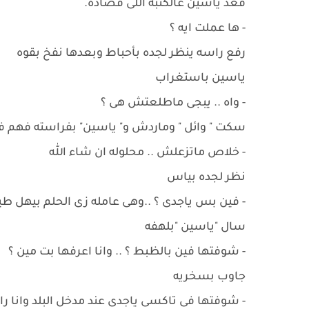
قعد ياسين عالكنبه اللى قصاده.
- ها عملت ايه ؟
رفع راسه ينظر لجده بأحباط وبعدها نفخ بقوه
ياسين باستغراب
- واه .. يبجى ماطلعتش هى ؟
سكت " وائل " وماردش و" ياسين" بفراسته فهم ف
- خلاص ماتزعلش .. محلوله ان شاء الله
نظر لجده بياس
- فين بس ياجدى ؟ ..وهى عامله زى الحلم بيهل طيف
سال "ياسين "بلهفه
- شوفتها فين بالظبط ؟ .. وانا اعرفها بت مين ؟
جاوب بسخريه
- شوفتها فى تاكسى ياجدى عند مدخل البلد وانا ر