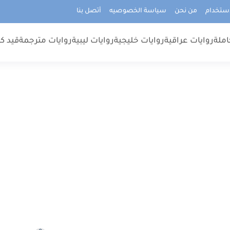
استخدام
من نحن
سياسة الخصوصيه
أتصل بنا
املة
روايات عراقية
روايات خليجية
روايات ليبية
روايات مترجمة
قيد كت