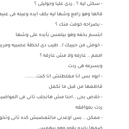
- سكتى ليه ؟ ..ردى عليا وجوليلى ؟
قالها وهو رافع وشها ليه بكف ايده وعينه فى عن
- بصراحه خوفت منك ؟
ابتسم بخفه وهو بيلمس بأيده على وشها
- خوفتى من حبيبك !.. طيب دى لحظة عصبيه ومريت 
اممم .. عارفه ولا مش عارفه ؟
وبسرعه هى ردت
- ايوه بس انا مغلطتش انا كنت........
قاطعها من قبل ما تكمل
- خلاص بجى ..احنا مش هانجلب تانى فى المواضيع 
ردت بموافقه
- ممكن .. بس اوعدنى ماتتعصبش كده تانى وتخوف
ضمها بايده بقوه وهو بيهمس