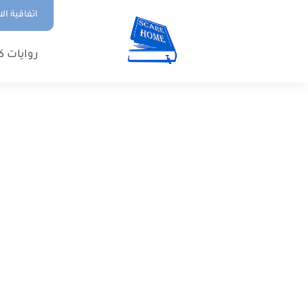
اتفاقية ال
روايات ك