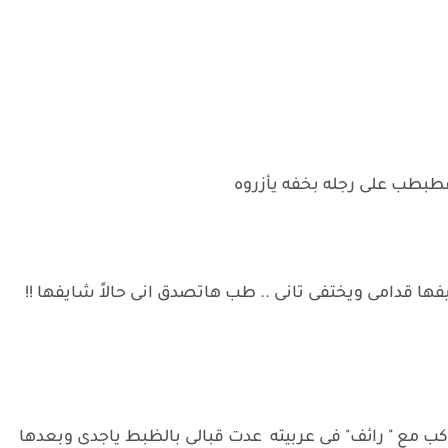
طبطب على رجله بخفه يأزروه
ها قدامى ويختفى تانى .. طب هاتصدق انى حالاً شايفها !!
اكب مع " رائف" فى عربيته عدت قبالى بالظبط ياجدى وبعدها