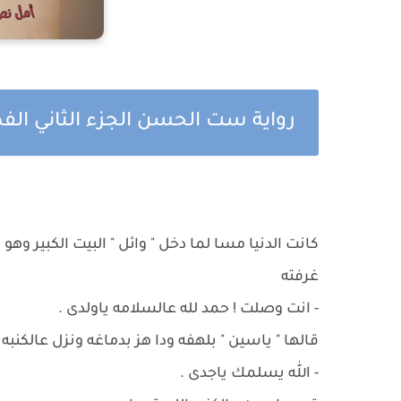
رواية ست الحسن الجزء الثاني الف
كانت الدنيا مسا لما دخل " وائل " البيت الكبير وهو
غرفته
- انت وصلت ! حمد لله عالسلامه ياولدى .
قالها " ياسين " بلهفه ودا هز بدماغه ونزل عالكنب
- الله يسلمك ياجدى .