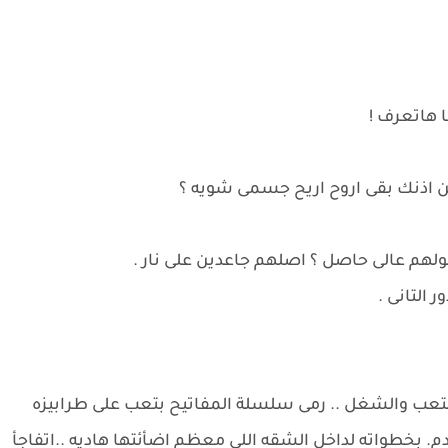
ها هاتعرف !
عن اذنك بقى اروح اريح جسمى شويه ؟
هم عالى حاصل ؟ اصلهم جاعدين على نار .
 التانى .
التعب والشغل .. رمى سلسلة المفاتيح بتعب على طرابيزه
م. بخطواته لداخل الشقه اللى معظم اضأئتها هاديه ..اتفاجأ