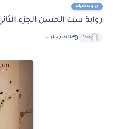
روايات شيقه
رواية ست الحسن الجزء الثاني الفصل ال
Roka
منذ بضع سنوات