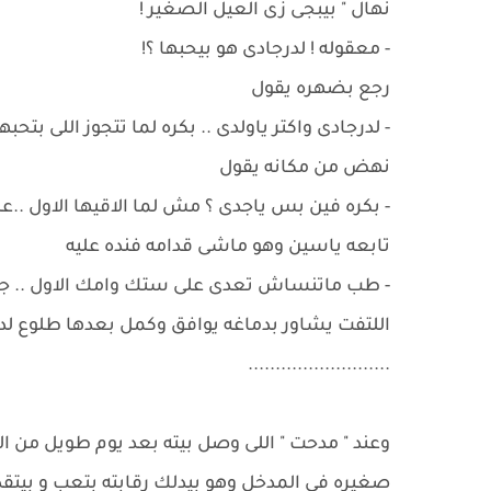
نهال " بيبجى زى العيل الصغير !
- معقوله ! لدرجادى هو بيحبها ؟!
رجع بضهره يقول
- لدرجادى واكتر ياولدى .. بكره لما تتجوز اللى بتحب
نهض من مكانه يقول
- بكره فين بس ياجدى ؟ مش لما الاقيها الاول ..
تابعه ياسين وهو ماشى قدامه فنده عليه
- طب ماتنساش تعدى على ستك وامك الاول .. جول
اللتفت يشاور بدماغه يوافق وكمل بعدها طلوع لدور
..........................
وعند " مدحت " اللى وصل بيته بعد يوم طويل من 
صغيره فى المدخل وهو بيدلك رقابته بتعب و بيتقد