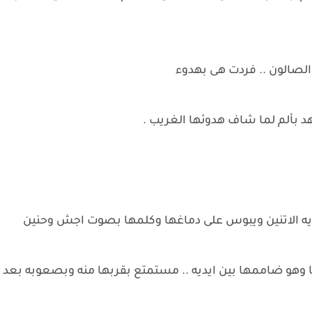
الصالون .. فردت هى بهدوء
نهد بألم لما شاف هدوئها الغريب .
ه الاتنين ويبوس على دماغها وكلمها بصوت اجش وحنين
وهو ضاممها بين ايديه .. مستمتع بقربها منه وبصعوبه بعد