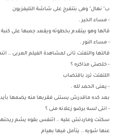
ب" نهال" وهى بتتفرج على شاشة التليفزيون
- مساء الخير .
قالها وهو بيتقدم بخطوته ويقعد جمبها على كنبة 
- مساء النور .
قالتها والتفتت تانى لمشاهدة الفيلم العربى .. ات
- خلصتى مذاكره ؟
اللتفتت ترد باقتضاب
- يعنى الحمد لله .
بعد كده ماقدرش يستنى فقربها منه يضمها بأيدي
- انتى لسه برضو زعلانه منى ؟
سكتت وماردتش عليه .. اتنفس بقوه يشم ريحتها 
عنها شويه .. يتأمل فيها بهيام