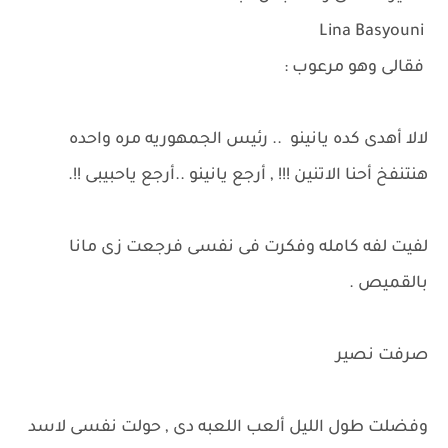
Lina Basyouni
فقالى وهو مرعوب :
لالا أهدى كده يانينو .. رئيس الجمهوريه مره واحده
هنتنفخ أحنا الاتنين !!! , أرجع يانينو ..أرجع ياحبيبى !!.
لفيت لفه كامله وفكرت فى نفسى فرجعت زى مانا
بالقميص .
صرفت نصير
وفضلت طول الليل ألعب اللعبه دى , حولت نفسى لاسد