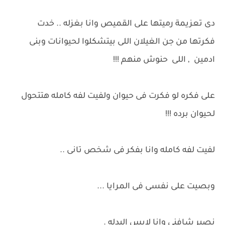
دى تعزيمة رميتها على القميص وانا بغزله .. خدت
فكرتها من جن الغيلان اللى بيتشكلوا لحيوانات وبنى
ادمين , اللى حنوش منهم !!!
على فكره لو فكرت فى حيوان ولفيت لفه كامله هتتحول
لحيوان برده !!!
لفيت لفه كامله وانا بفكر فى شخص تانى ..
وبصيت على نفسى فى المرايا ...
نصير شافنى وانا لابس البدله .