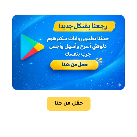
حمّل من هنا