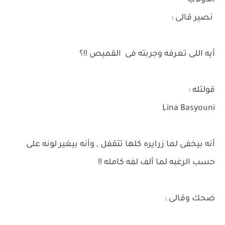
الدولاب
نصير قالى :
أيه اللى تعرفه وجربته فى القميص !!؟
قولتله :
Lina Basyouni
أنه بيخفى لما زرايره كلها تتقفل , وأنه بيغير لونه على
حسب الرغبه لما ألف لفه كامله !!
ضحك وقالى :