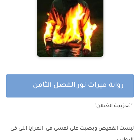
رواية ميراث نور الفصل الثامن
"تعزيمة الغيلان"
لبست القميص وبصيت على نفسى فى المرايا اللى فى