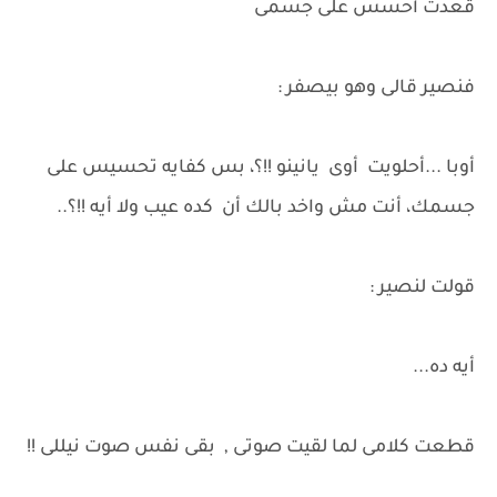
قعدت أحسس على جسمى
فنصير قالى وهو بيصفر :
أوبا ...أحلويت أوى يانينو !!؟، بس كفايه تحسيس على
جسمك، أنت مش واخد بالك أن كده عيب ولا أيه !!؟..
قولت لنصير :
أيه ده...
قطعت كلامى لما لقيت صوتى , بقى نفس صوت نيللى !!