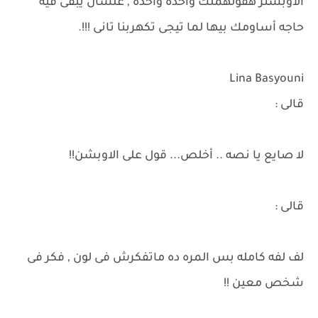
الاوبشنز هقولهملك واحده واحده , علشان يبقى فيه
حاجه أساومك بيها لما تيجى تكهربنا تانى !!!.
Lina Basyouni
قالى :
لا صايع يا نصه .. أخلص... قول على الاوبشن!!
قالى :
لف لفه كامله بس المره ده ماتفكرش فى لون , فكر فى
شخص معين !!