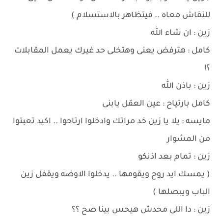
للنقاش معاه .. فيتظاهر بالاستسلام )
زين : ان شاء الله
كامل : هترفض يعنى وهتخلى حد غيرك يعمل المقابلات
؟!
زين : باذن الله
كامل بارتياح : عين العقل يابنى
مايسه : يلا يا زين خد مراتك وادخلوا ارتاحوا .. اكيد تعبتوا
من المشوار
زين : تمام بعد اذنكو
( يمسك ايد روح ويقومها .. يدخلوا الاوضه ويقفل زين
الباب ويبصلها )
زين : دا اللى محدش هيحس بينا صح ؟؟