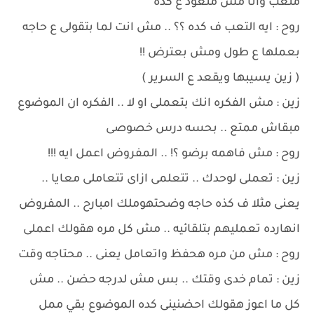
متعب وانا مش متعود ع كده
روح : ايه التعب ف كده ؟؟ .. مش انت لما بتقولى ع حاجه
بعملها ع طول ومش بعترض !!
( زين يسيبها ويقعد ع السرير )
زين : مش الفكره انك بتعملى او لا .. الفكره ان الموضوع
مبقاش ممتع .. بحسه درس خصوصى
روح : مش فاهمه برضو ؟! .. المفروض اعمل ايه !!!
زين : تعملى لوحدك .. تتعلمى ازاى تتعاملى معايا ..
يعنى مثلا ف كذه حاجه وضحتهوملك امبارح .. المفروض
انهارده تعمليهم بتلقائيه .. مش كل مره هقولك اعملى
روح : مش من مره هحفظ واتعامل يعنى .. محتاجه وقت
زين : تمام خدى وقتك .. بس مش لدرجه حضن .. مش
كل ما اعوز هقولك احضنينى كده الموضوع بقي ممل