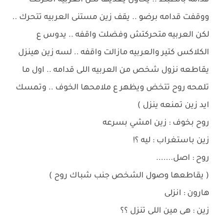
قدامه بالظبط .. يحاول يعديها لكن العربيه اتحركت
ووقفت قدامه برضو .. يقف زين مستنى العربيه تتحرك ..
لكن العربيه متحركتش وفضلت واقفه .. يدوس ع
الكلاكس كتير والعربيه مازالت واقفه .. لسه زين هينزل
يقاطعه نزول شخص من العربيه اللى قدامه .. اول ما
تلمحه روح تتخض ويظهر ع ملامحها الخوف .. وتمسك
ايد زين تمنعه ينزل )
روح بخوف : زين امشي بسرعه
زين باستغراب : ليه ؟!
روح : اصل.......
( يقاطعها وصول الشخص جنب شباك روح )
هارون : انزلى
زين : هى مين اللى تنزل ؟؟