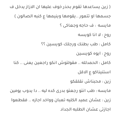
( زين يساعدها تقوم بحذر خوف عليها ان الازاز يدخل ف
جسمها او تتعور ..يقومها وينيمها ع كنبه الصالون )
مايسه : ف حاجه وجعاكى ؟
روح : لا انا كويسه
كامل : طب بطنك ورجلك كويسين ؟؟
روح : ايوه كويسين
كامل : الحمدلله .. مقولتوش انكو راجعين يعنى .. كنا
استنيناكو ع الاقل
زين : محبناش نقلقكو
مايسه : طب انتو رجعتو بدرى كده ليه .. دا يدوب يومين
زين : عشان عميد الكليه تعبان وواخد اجازه .. فقطعوا
اجازتى عشان الطلبه الجداد