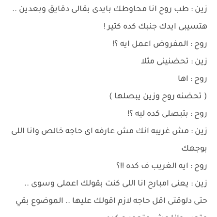
زين : طب روح انا محاوطك بايدى بقالى دقايق وبعدين ..
هتسيبى ايدك جنبك كده كتير !
روح : المفروض اعمل ايه ؟!
زين : تحضنينى مثلا
روح : اها
( تحضنه روح وزين يبصلها )
روح : بتبصلى كده ليه ؟!
زين : مش غريبه انك مش عارفه اى حاجه خالص وانا اللى
بوجهك
روح : ايه الغريب ف كده !!؟
زين : يعنى امبارح انا اللى كنت بقولك اعملى وسوى ..
حتى دلوقتى اقل حاجه لازم اقولك عليها .. الموضوع بقي