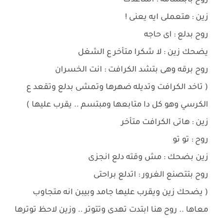
روح بابتسامه : اساعدك
زين : هتعملى ايه يعنى !
روح بدلع : اى حاجه
يضحك زين : لا شكرا متأخر ع الشغل
روح برقه وهى بتشد الكرافت : انت الخسران
( تاخد الكرافت وتديله ضهرها وتمشى بدلع وتقعد ع
الكرسي وهو كل دا متابعها ومبتسم .. يقرب عليها )
زين : هاتى الكرافت متأخر
روح : تو تو
زين بضحك : مش وقته دلع انجزى
روح بتتصنع الغرور : اتدلع براحتى
( يضحك زين ويقرب عليها جامد وبيبن انه متجاوب
معاها .. روح هنا ابتدت تهدى وتتوتر .. وزين لاحظ توترها