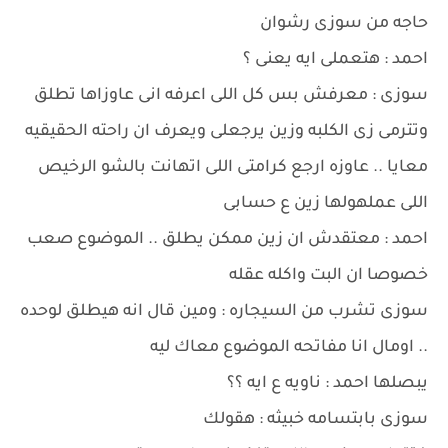
حاجه من سوزى رشوان
احمد : هتعملى ايه يعنى ؟
سوزى : معرفش بس كل اللى اعرفه انى عاوزاها تطلق
وتترمى زى الكلبه وزين يرجعلى ويعرف ان راحته الحقيقيه
معايا .. عاوزه ارجع كرامتى اللى اتهانت بالشو الرخيص
اللى عملهولها زين ع حسابى
احمد : معتقدش ان زين ممكن يطلق .. الموضوع صعب
خصوصا ان البت واكله عقله
سوزى تشرب من السيجاره : ومين قال انه هيطلق لوحده
.. اومال انا مفاتحه الموضوع معاك ليه
يبصلها احمد : ناويه ع ايه ؟؟
سوزى بابتسامه خبيثه : هقولك