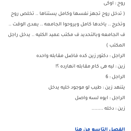
روح : اوكى
( تدخل روح تجهز نفسها وكامل يستناها .. تخلص روح
وتخرج .. ياخدها كامل ويروحوا الجامعه .. يعدى الوقت ..
ف الجامعه وبالتحديد ف مكتب عميد الكليه .. يدخل راجل
المكتب )
الراجل : دكتور زين كده فاضل مقابله واحده
زين : ليه هى كام مقابله انهارده ؟!
الراجل : 6
يتنهد زين : طيب لو موجود خليه يدخل
الراجل : ايوه لسه واصل
زين : دخله ........
الفصل التاسع من هنا