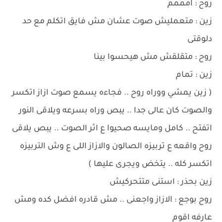
روح : امممم
زين : متعمليش صوت عشان مش فايق اتكلم مع حد
دلوقتى
روح : متقلقش مش هيحسوا بينا
زين : تمام
( زين يمشي ووراه روح .. فجاءه يسمع صوت ازاز اتكسر
والصوت كان عالى جدا .. يبص وراه بسرعه ويلاقى النور
اتفتح .. كامل ومايسه صحيوا ع اثر الصوت .. يبص يلاقى
روح واقعه ع تربيزه الصالون والازاز اللى ع وش التربيزه
اتكسر كله .. يتخض ويجرى عليها )
زين بحذر : استنى متتحركيش
روح بوجع : الازاز واجعنى .. مش قادره افضل كده ومش
عارفه اقوم