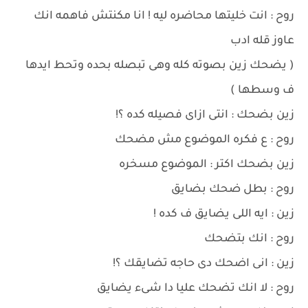
روح : انت خليتها محاضره ليه ! انا مكنتش فاهمه انك
عاوز قله ادب
( يضحك زين بصوته كله وهى تبصله بحده وتحط ايدها
ف وسطها )
زين بضحك : انتى ازاى فصيله كده ؟!
روح : ع فكره الموضوع مش مضحك
زين بضحك اكتر : الموضوع مسخره
روح : بطل ضحك بضايق
زين : ايه اللى يضايق ف كده !
روح : انك بتضحك
زين : انى اضحك دى حاجه تضايقك ؟!
روح : لا انك تضحك عليا دا شىء يضايق