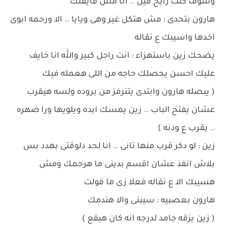
وشوف كنت رايح فين .. انا مش فايقلك
هارون بتحدى : مش هتكل غير وهى ويايا .. الا ورحمه ابوى
اخدها واسيبك ع نقاله
يضحك زين باستهزاء : انت راجل كبير والله انا خايف
عليك احسن يحصلك حاجه من اللى هعمله فيك
( يبصله هارون وابتدى يتنرفز من بروده ولسه هيقرب
عشان يفتح الباب .. زين يمسك ايده ويلويها ورا ضهره
.. يقرب ع ودنه )
زين : لو دكر قرب منها تانى .. انا لحد دلوقتى بهدد بس
بلاش انفذ عشان اقسم بدينى ما هرحمك ومش
هسيبك الا ع نقاله فعلا زى ما قولت
هارون بعصبيه : سيبنى والا هندمك
( زين يزقه جامد لدرجه انه كان هيقع )