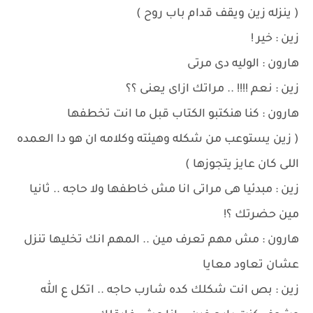
( ينزله زين ويقف قدام باب روح )
زين : خير !
هارون : الوليه دى مرتى
زين : نعم !!!! .. مراتك ازاى يعنى ؟؟
هارون : كنا هنكتبو الكتاب قبل ما انت تخطفها
( زين يستوعب من شكله وهيئته وكلامه ان هو دا العمده
اللى كان عايز يتجوزها )
زين : مبدئيا هى مراتى انا مش خاطفها ولا حاجه .. ثانيا
مين حضرتك ؟!
هارون : مش مهم تعرف مين .. المهم انك تخليها تنزل
عشان تعاود معايا
زين : بص انت شكلك كده شارب حاجه .. اتكل ع الله