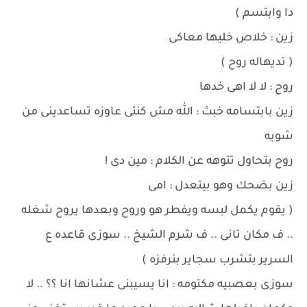
دا وابتسم )
زين : خلاص خليها معاكى
( تديهاله روح )
روح : لا لا اهى خدها
زين بابتسامه خبث : الله مش كنتى عاوزه تساعدينى من
شويه
روح بتحاول تتوهه عن الكلام : مين دى !
زين بضحك وهو بيتعدل : امى
( يقوم يكمل لبسه ويفطر هو وروح وبعدها يروح شغله
.. ف مكان تانى .. ف شرم الشيخ .. سوزى قاعده ع
السرير بتشرب سجاير بنرفزه )
سوزى بعصبيه مكتومه : انا يسيبنى عشانها انا ؟؟ .. لا