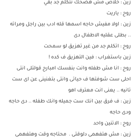
زين : خلاص مش هضحك نتكلم جد بقي
روح : ياريت
زين : اولا مفيش حاجه اسمها قله ادب بين راجل ومراته
.. بطلى عقليه الاطفال دى
روح : اتكلم جد من غير تهزيق لو سمحت
زين باستغراب : فين التهزيق ف كده !
روح : انا مش طفله وانت بنفسك امبارح قولتلى انتى
احلى ست شوفتها ف حياتى وانتى بتغنينى عن اى ست
تانيه .. يعنى انت معترف اهو
زين : ف فرق بين انك ست جميله وانك طفله .. دى حاجه
ودى حاجه
روح : الاتنين واحد
زين : مش هتفهمى دلوقتى . محتاجه وقت وهتفهمى