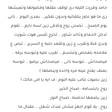
جامد وقررت الليله دى توقف عقلها وفضولها وتعيشها
زى ما هو عاوز بتلقائيه وبدون تفكير .. يعدى اليوم .. تانى
يوم الصبح .. تصحى روح وتلاقى زين لسه نايم .. تقوم
تدخل الحمام وتاخد شاور .. تخرج تلبس هوت شورت
وبدى قط وتقرب ع زين وتقعد جنبه ع السرير .. تبص ع
ملامحه بتفحص وتبتسم .. تقرب عليه وتبوسه برقه ..
ميصحاش ..تبوسه تانى .. ميصحاش برضو .. تبوسه
بعنف يفتح عينه مره واحده ويبصلها )
زين بصوت غالب عليه النوم : ف ايه يا امى مالك !
روح بابتسامه : صباح الخير
زين يضمها لحضنه : صباح النور
روح : يلا قوم اجهز عشان عندك شغل .. عقبال ما