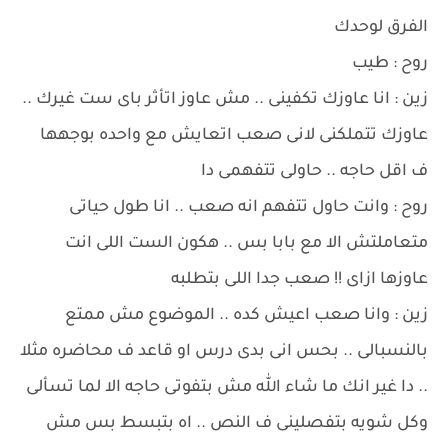
الفرق لوحدك
روح : طيب
زين : انا عاوزك تكفينى .. مش عاوز اتأثر باى ست غيرك ..
عاوزك تتملكنى لانى صعب اتعايش مع واحده بوجهها
ف اقل حاجه .. حاولى تتفهمى دا
روح : وانت حاول تتفهم انه صعب .. انا طول حياتى
متعاملتش الا مع بابا بس .. هكون الست اللى انت
عاوزها ازاى !! صعب جدا اللى بتطلبه
زين : وانا صعب اعيش كده .. الموضوع مش ممتع
بالنسبالى .. بحس انى بدى درس او قاعد ف محاضره مثلا
.. دا غير انك ما شاء الله مش بتفوتى حاجه الا لما تسألى
وكل شويه بتفصلينى ف النص .. اه بتبسط بس مش