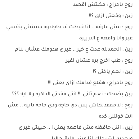
روح باحراج : مكنتش اقصد
زين : وقعتى ازاى ؟!!
روح : مش عارفه .. انا خبطت ف حاجه ومحستش بنفسي
غير وانا واقعه ع التربيزه
زين : الحمدلله عدت ع خير .. غيرى هدومك عشان ننام
روح : طب اخرج بره عشان اغير
زين : نعم ياختى ؟!
روح باحراج : هقلع قدامك ازاى يعنى !!!
زين بضحك : نعم تانى !!! انتى فقدتى الذاكره ولا ايه ؟؟؟
روح : لا مفقدتهاش بس دى حاجه ودى حاجه تانيه .. مش
انت قولتلى كده
زين : انتى حافظه مش فاهمه يعنى ! .. حبيبتى غيرى