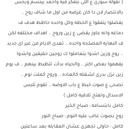
( تقوله سوزى ع اللى بتفكر فيه واحمد يبتسم ويحس
بالانتصار لان دا كان غرضه من اول ما شاف روح ..
يفضلوا يتفقوا ع الخطه وكل واحده حاطط هدف ف
دماغه وانه عاوز يقضى ع زين وروح .. اهداف مختلفه لكن
ف النهايه المصلحه واحده .. تعدى الايام من غير اى جديد
.. روح وزين ابتدوا يتعاملوا ك زوجين حقيقين وابتدوا
يفهموا بعض اكتر .. والحياه بدأت تتظبط بينهم .. ف يوم
زين نزل بدرى لشغله كالعاده .. وروح كملت نوم ..
تصحى ع صوت خبط ع باب الاوضه .. تقوم تلبس
الاسدال وتفتح تلاقيه كامل )
كامل بابتسامه : صباح الخير
روح بصوت غالب عليه النوم : صباح النور
كامل : حاولى تجهزى عشان المقابله بعد ساعتين