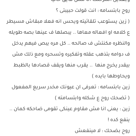
وبعدين اشرحلك انا مش فايق حاليا
روح بابتسامه : انت قولت حبيبتى ؟
( زين يستوعب تلقائيته ويحس انه فعلا مبقاش مسيطر
ع كلامه او افعاله معاها .. يبصلها ف عينها بصه طويله
والنظره مكنتش ف صالحه .. كل مره يبص فيهم يدخل
ف دوامه بتذهب عقله وتفكيره وتسحره ومع ذلك مش
بيقدر يخرج منها .. يقرب منها ويقف قصادها بالظبط
ويحاوطها بايده )
زين بابتسامه : تعرفى ان عيونك مخدر سريع المفعول
( تضحك روح ع شكله وابتسامته )
زين : يعنى انا مش مقاوم عينكى تقومى ضاحكه كمان ..
ينفع كده !
روح بضحك : لا مينفعش