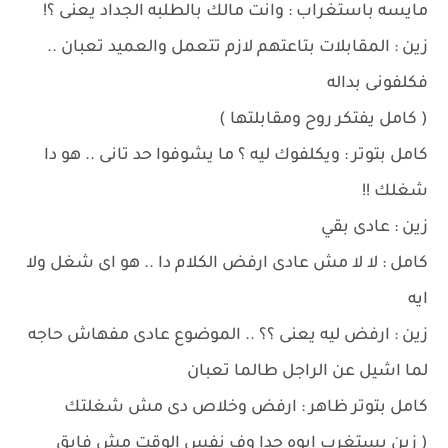
مايسه باستغراب : وانت مالك بالطلبه الجداد يعنى ؟!
زين : المقابلات بتاعتهم لازم تتعمل والعميد تعبان ..
فكلفونى بداله
( كامل يفتكر روح ومقابلتها )
كامل بتوتر : ويكلفوك ليه ؟ ما يشوفوا حد تانى .. هو دا
شغلك !!
زين : عادى بقي
كامل : لا لا مش عادى ارفض الكلام دا .. هو اى شغل ولا
ايه
زين : ارفض ليه يعنى ؟؟ .. الموضوع عادى مفهاش حاجه
لما اشيل عن الراجل طالما تعبان
كامل بتوتر ظاهر : ارفض وخلاص دى مش شغلتك
( زين يستغرب ابوه جدا وف نفس الوقت مش فايق