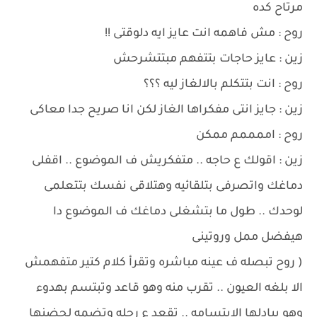
مرتاح كده
روح : مش فاهمه انت عايز ايه دلوقتى !!
زين : عايز حاجات بتتفهم مبتتشرحش
روح : انت بتتكلم بالالغاز ليه ؟؟؟
زين : جايز انتى مفكراها الغاز لكن انا صريح جدا معاكى
روح : اممممم ممكن
زين : اقولك ع حاجه .. متفكريش ف الموضوع .. اقفلى
دماغك واتصرفى بتلقائيه وهتلاقى نفسك بتتعلمى
لوحدك .. طول ما بتشغلى دماغك ف الموضوع دا
هيفضل ممل وروتينى
( روح تبصله ف عينه مباشره وتقرأ كلام كتير متفهمش
الا بلغه العيون .. تقرب منه وهو قاعد وتبتسم بهدوء
وهو يبادلها الابتسامه .. تقعد ع رجله وتضمه لحضنها