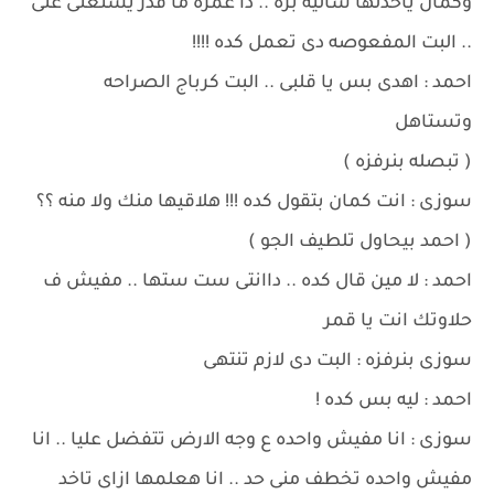
وكمان ياخدلها شاليه بره .. دا عمره ما قدر يستغنى عنى
.. البت المفعوصه دى تعمل كده !!!!
احمد : اهدى بس يا قلبى .. البت كرباج الصراحه
وتستاهل
( تبصله بنرفزه )
سوزى : انت كمان بتقول كده !!! هلاقيها منك ولا منه ؟؟
( احمد بيحاول تلطيف الجو )
احمد : لا مين قال كده .. داانتى ست ستها .. مفيش ف
حلاوتك انت يا قمر
سوزى بنرفزه : البت دى لازم تنتهى
احمد : ليه بس كده !
سوزى : انا مفيش واحده ع وجه الارض تتفضل عليا .. انا
مفيش واحده تخطف منى حد .. انا هعلمها ازاى تاخد