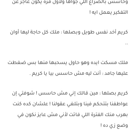
وحاسس بالصراع اللي جواها ولأول مرة يكون عاجز عن
التفكير يعمل ايه !
كريم أخد نفس طويل وبصلها : ملك كل حاجة ليها أوان
..
ملك مسكت ايده وهو حاول يسحبها منها بس ضغطت
عليها جامد : أنت ليه مش حاسس بيا يا كريم .
كريم بصلها : مين قالك إني مش حاسس ! شوفتي إن
عواطفنا بتتحكم فينا وبتلغي عقولنا ! علشان كده كنت
بهرب منك الفترة اللي فاتت لأني مش عايز نكون في
وضع زي ده !