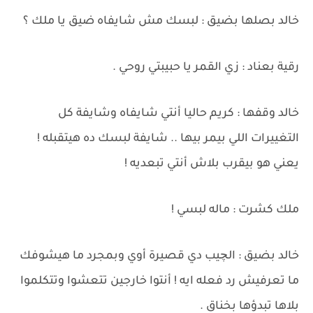
خالد بصلها بضيق : لبسك مش شايفاه ضيق يا ملك ؟
رقية بعناد : زي القمر يا حبيبتي روحي .
خالد وقفها : كريم حاليا أنتي شايفاه وشايفة كل
التغييرات اللي بيمر بيها .. شايفة لبسك ده هيتقبله !
يعني هو بيقرب بلاش أنتي تبعديه !
ملك كشرت : ماله لبسي !
خالد بضيق : الچيب دي قصيرة أوي وبمجرد ما هيشوفك
ما تعرفيش رد فعله ايه ! أنتوا خارجين تتعشوا وتتكلموا
بلاها تبدؤها بخناق .