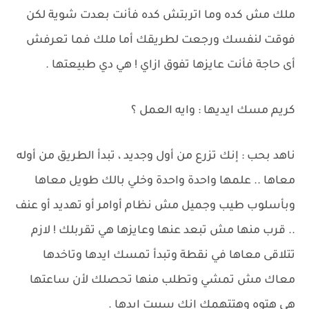
ملك مش كده وما اتربتش كده فأنت بعدت شوية لكن
فوقت لنفسك ورجعت لطريقك أما ملك فما تعرفش
أى حاجة فأنت عايزها تفوق ازاي ! هي دي طبيعتها .
كريم مسك ايديها : وايه العمل ؟
ناهد بحب : إنك تزرع من أول وجديد ، تبدأ الطريق من أوله
معاها .. علمها واحدة واحدة وخلي بالك طويل معاها
وبأسلوب طيب وجميل مش نظام أوامر أو تهديد أو عنف
.. قرب منها مش تبعد عنها وعايزها هي تقربلك ! لازم
تتلاقى معاها في نقطة وتبدأ تمسك ايدها وتاخدها
معاك مش تمشي وتطلب منها تحصلك لأن ساعتها
هي هتوه وهتتهمك إنك سيبت ايدها .