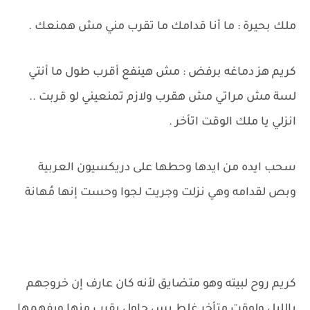
ملك بحيرة : ما أنا قدامك ما تقرب مني مش همنعك .
كريم هز دماغه برفض : مش هينفع أقرب طول ما أنتي
لسة مش مراتي مش هقرب ولازم تمنعيني لو قربت ..
انزلي يا ملك الوقت اتأخر .
سحب ايده من ايدها وحطها على دريكسيون العربية
وبص لقدامه وهي نزلت وجريت لجوا وحست إنها مُهانة
كريم روح لبيته وهو متضايق لأنه كان عارف إن خروجهم
بالليل ولوقت متأخر غلط بس حاول يقرب منها ويفهمها