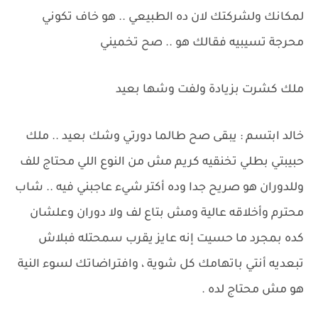
لمكانك ولشركتك لان ده الطبيعي .. هو خاف تكوني
محرجة تسيبيه فقالك هو .. صح تخميني
ملك كشرت بزيادة ولفت وشها بعيد
خالد ابتسم : يبقى صح طالما دورتي وشك بعيد .. ملك
حبيبتي بطلي تخنقيه كريم مش من النوع اللي محتاج للف
وللدوران هو صريح جدا وده أكتر شيء عاجبني فيه .. شاب
محترم وأخلاقه عالية ومش بتاع لف ولا دوران وعلشان
كده بمجرد ما حسيت إنه عايز يقرب سمحتله فبلاش
تبعديه أنتي باتهامك كل شوية ، وافتراضاتك لسوء النية
هو مش محتاج لده .