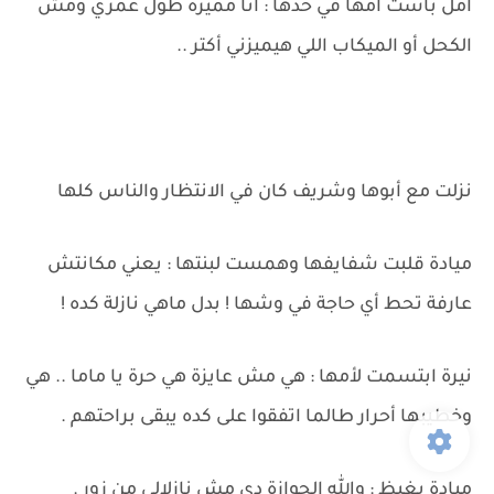
أمل باست أمها في خدها : أنا مميزة طول عمري ومش
الكحل أو الميكاب اللي هيميزني أكتر ..
نزلت مع أبوها وشريف كان في الانتظار والناس كلها
ميادة قلبت شفايفها وهمست لبنتها : يعني مكانتش
عارفة تحط أي حاجة في وشها ! بدل ماهي نازلة كده !
نيرة ابتسمت لأمها : هي مش عايزة هي حرة يا ماما .. هي
وخطيبها أحرار طالما اتفقوا على كده يبقى براحتهم .
ميادة بغيظ : والله الجوازة دي مش نازلالي من زور .