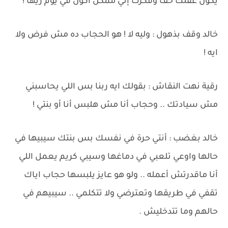
يكون عقلك خف وفكرت إني ممكن أكون في يوم زيها !
خالد وقف بذهول : وليه لا ! هو الحجاب ده مش فرض ولا
ايه !
رقية نهت النقاش : بقولك ايه ربنا بس اللي يحاسبني
مش سيادتك .. وحجاب أنا مش هلبس أنا أو بنتي !
خالد بغضب : أنتي حرة في نفسك بس بنتك سيبيها في
حالها واوعي تلعبي في دماغها وسيبي كريم يعمل اللي
أنا ماقدرتش أعمله .. ولو هو عايز يلبسها حجاب اياك
تقفي في طريقها وتعترضي ولا تتكلمي .. سيبيهم في
حالهم وما تتدخليش .