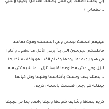
إني بطلت أضمك إني مش بضمك الف مرة بعينيا وبحبي
.. فهماني ؟
عينيهم اتعلقت ببعض وهي ابتسمتله وهزت دماغها
قاطعهم الجرسون اللي بدأ يرص الأكل قدامهم .. وأكلوا
في هدوء وبعدها روحها وقدام الڤيلا هو واقف منتظرها
تنزل وهي مش مطاوعها قلبها تنزل .. ما شبعتش منه
.. بصتله بحب وحست بأنفاسها وقلبها وكل كيانها
بيطلبه هو وبس همست باسمه : كريم .
كريم بصلها وشايف شوقها وحبها واضح جدا في عينيها