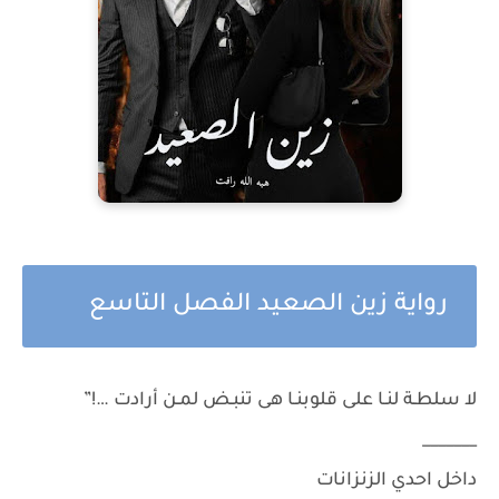
رواية زين الصعيد الفصل التاسع
لا سلطـة لنـا على قلوبنـا هى تنبـض لمـن أرادت …!”
_______
داخل احدي الزنزانات