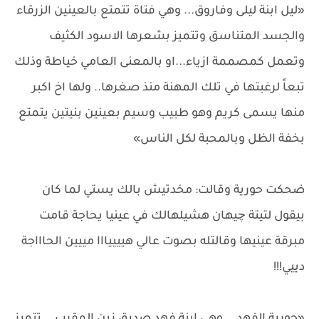
«ليل ابنة ليلى وفاروق... وهي فتاة تتمتع بالعينين الزرقاء
والجسد المتناسق وتتميز بشعرها الاسود الكثيف
وتعمل كمصممة ازياء...او بالمعنى العامي خياطة وذلك
تبعاً لرغبتها في تلك المهنة منذ صغرها.. ولها اخ اكبر
منها يسمى كريم وهو طبيب وسيم بعينين بنيتين يتمتع
بخفة الظل وبالمحبة لكل الناس»
ضحكت حورية وقالت: مخدتيش بالك يستي لما كان
بيقول لتيتة چيهان هشيلهالك في عينيا يحاجة قامت
مبرقة عينيها وقالتله بصوت عالي هييييااا مييين الحاااجة
دييي!!!