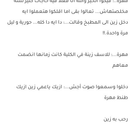
مهرة..: فيكوا الخير والله انا فعلا فيه حاجات كتير لسه
مخلصتهاش... تعالوا بقى اما اقلكوا هتعملوا ايه
دخل زين الى المطبخ وقالت...: دا ايه دا كله... حورية و ليل
مرة واحدة.!!
مهرة...: للاسف زينة في الكلية كانت زمانها انضمت
معاهم
دخلوا وسمعوا صوت أجش...: ازيك ياعمي زين ازيك
طنط مهرة
رحب به زين