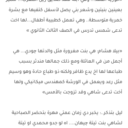
«حورية الفهد... وهي ابنة فهد صديق زين المقرب... تتميز
بعينين بنيتين وشعر بني يصل لأسفل كتفيها مع بشرة
خمرية متوسطة.. وهي تعمل كطبيبة أطفال...لها اخت
تدعى شمس تدرس في الصف الثالث الثانوي »
«بيلا هشام: هي بنت مغرورة مثل والدتها چودي... هي
أجمل من في العائلة ومع ذلك جمالها مندثر بسبب
طباعها لها اخ يدع ظافر ولكنه ذو طباع حادة وهو وسيم
مثل رعد ويعمل في الورشة كمهندس ميكانيكي ولها
أخت تدعى شاهي وقد تزوجت بالأمس»
ليل بتذكر..: يخبر دي زمان عمتي مهرة بتحضر الصباحية
لشاهي بنت تيتة چيهان.... اه لو جدو محمدي او تيتة