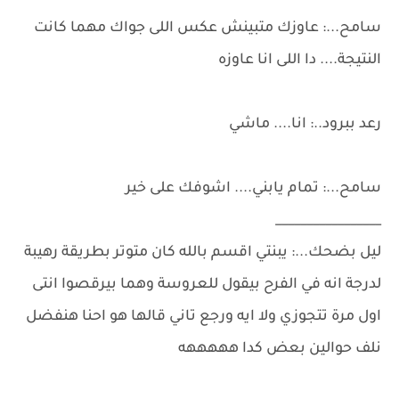
سامح...: عاوزك متبينش عكس اللى جواك مهما كانت
النتيجة.... دا اللى انا عاوزه
رعد ببرود..: انا.... ماشي
سامح...: تمام يابني.... اشوفك على خير
_________________
ليل بضحك...: يبنتي اقسم بالله كان متوتر بطريقة رهيبة
لدرجة انه في الفرح بيقول للعروسة وهما بيرقصوا انتى
اول مرة تتجوزي ولا ايه ورجع تاني قالها هو احنا هنفضل
نلف حوالين بعض كدا هههههه