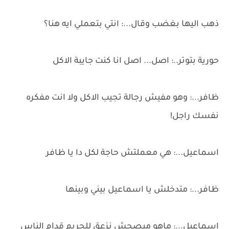
ذهب اليها بغضب وقال...: انتي بتعملي ايه هنا؟
حورية بتوتر..: اصل... اصل انا كنت جايبة الاكل
ظافر...: وهو مفيش رجالة تجيب الاكل ولا انت مفكره
نفسك راجل!
اسماعيل...: هي معملتش حاجة لكل دا يا ظافر
ظافر...: متدخلش يا اسماعيل بيني وبينها
اسماعيل...: ماهو ميصحش نزعق للحريم قدام الناس