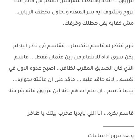
مرزوق...: عنده ولامعاه متفرقش المهم في الاخر انك
تروح وتشوف ايه سر المهنة وتحاول تخطف الزباين..
مش كفاية بقى هطلك وقرفك.
خرج فنظر له قاسم بانكسار... فقاسم في نظر ابيه لم
يكن سوى اداة للانتقام من زين عثمان فقط.... قاسم
الذي كان الصديق المقرب لظافر... اصبح عدوه الاول في
نفسه... لانه حاقد عليه.... حاقد على ان عائلته بجواره...
بينما قاسم.. ان علم احدهم بانه ابن مرزوق فانه يفر منه
قاسم بكره..: انا اللي بإيديا هخرب بيتك يا ظافر
______________
وبعد مرور ٣ ساعات