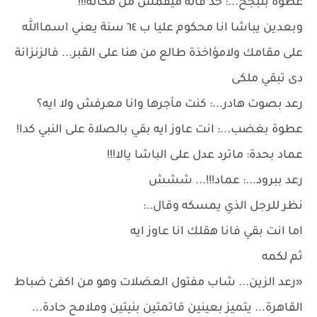
عطوة بتبجح...: حد قاله ميقمش من مكانه!!!
وبعدين يباشا انا محكوم عليا ب ٦٤ سنة يعني اسماالله
على مقامك ولامؤاخذة طالع من هنا على القبر... فالزنزانة
دى تبقي ملكى
رعد بصوت هادر...: كنت مأجرها وانا معرفش ولا ايه؟
عطوة بغضب...: انت عاوز ايه بقي بالصلاة على النبي كدا!
عماد بحدة: ماترد عدل على الباشا يالا!!!
رعد ببرود...: عماد!!!... ششش
نظر للرجل الذي يمسكه وقال..:
اما انت بقي فانا هقلك انا عاوز ايه
ثم لكمه
«رعد الزين... شاب مفتول العضلات وهو من اكفئ ضباط
القاهرة... يتميز بعينين قاتمتين بنيتين وملامح حادة...