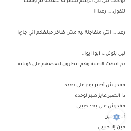
توقفت ليل عن الرسم لتنظر له بصدمة ثم وقفت
لتقول...: رعد!!!!
رعد...: انتي متفاجئة ليه مش ظافر مبلغكم اني جاي!
ليل بتوتر...: ايوا ايوا..
ثم انتهت الاغنية وهم ينظرون لبعضهم على كوبلية
مقدرتش أصبر يوم على بعده
دا الصبر عايز صبر لوحده
مقدرش على بعد حبيبي
أنا ليا مين
مين إلا حبيبي