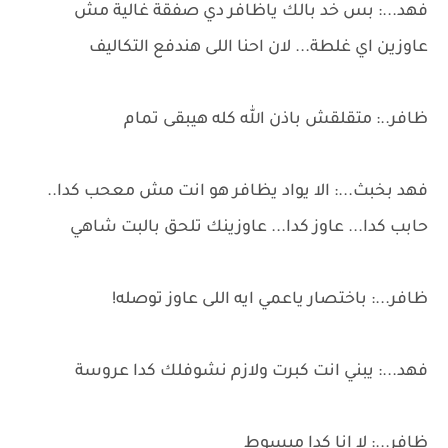
فهد...: بس خد بالك ياظافر دي صفقة غالية مش
عاوزين اي غلطة... لان احنا اللى هندفع التكاليف
ظافر..: متقلقش باذن الله كله هيبقى تمام
فهد بخبث...: الا يواد يظافر هو انت مش معحب كدا..
حابب كدا... عاوز كدا... عاوزينك تلحق بالبت شاهي
ظافر...: باختصار ياعمي ايه اللى عاوز توصله!
فهد...: يبني انت كبرت ولازم نشوفلك كدا عروسة
ظافر...: لا انا كدا مبسوط