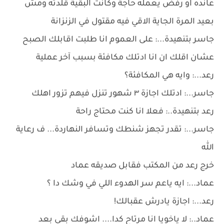
عانده او رفض يعمله حاجة وكانت البقية قلدته ومش
بعيد المرة الجاية الاقي فيه مقتول في الزنزانة
جاسر بتنهيدة...: على العموم انا طلبت اقابلك الصبح
عشان اقلك ان انا ادتلك مكافئة بسبب آخر عملية
رعد...: وايه هي المكافئة؟
جاسر...: ادتلك اجازة ٣ شهور تنزل فيهم تزور اهلك
رعد بتنهيدة..: فعلا انا كنت محتاج راحة
جاسر...: تقدر تجهز شنطك وتسافر النهاردة... ف رعاية
الله
خرج رعد من المكتب فقابل صديقه عماد
عماد...: ايه ياعم سر الهدوء اللي في وشك دا ؟
رعد...: اجازة يادرش عقبالك!
عماد..: لا ياخويا انا مرتاح كدا.... اشوفك بقي بعد