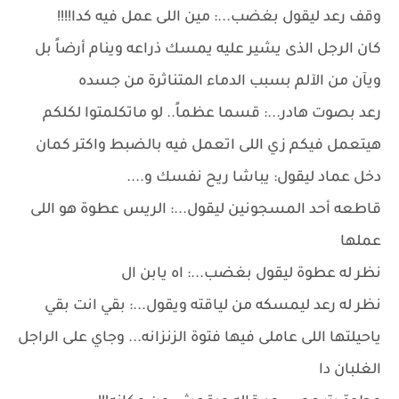
وقف رعد ليقول بغضب...: مين اللى عمل فيه كدا!!!!
كان الرجل الذى يشير عليه يمسك ذراعه وينام أرضاً بل
ويآن من الآلم بسبب الدماء المتناثرة من جسده
رعد بصوت هادر...: قسما عظماً.. لو ماتكلمتوا لكلكم
هيتعمل فيكم زي اللى اتعمل فيه بالضبط واكتر كمان
دخل عماد ليقول: يباشا ريح نفسك و....
قاطعه أحد المسجونين ليقول...: الريس عطوة هو اللى
عملها
نظر له عطوة ليقول بغضب...: اه يابن ال
نظر له رعد ليمسكه من لياقته ويقول...: بقي انت بقي
ياحيلتها اللى عاملى فيها فتوة الزنزانه... وجاي على الراجل
الغلبان دا