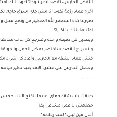
انتفض الحارس، تقصد ايه رشوة!؟ أعوذ بالله، ام
اخرج عماد رزمة نقود، انا مش جاى اسرق حاجه، ل
صورها كده استغفر الله العظيم فى وضع مخل وب
اعتبرها بنتك يا اخى!؟
وبعدين هى دقيقه واحده وهنرجع كل حاجه مكانها؟
ولتسريع القصه ساختصر بعض الجمل والمواقف
فتش عماد الشقه مع الحارس وأعاد كل شيء مكانه
وحصل الحارس على عشرة الاف جنيه نظير خيانته
.........
طرقت باب شقة حماى، عندما انفتح الباب همس وال
معلهش يا عمى مشاغل بقا
أمال فين لبنى؟ لسه زعلانه؟