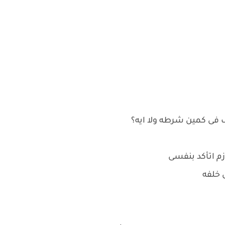
 فى كمين شرطه ولا ايه؟
م اتأكد بنفسى
 خلفه