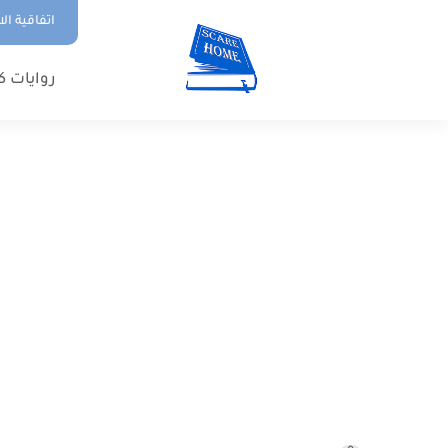
اتفاقية ال
روايات ك