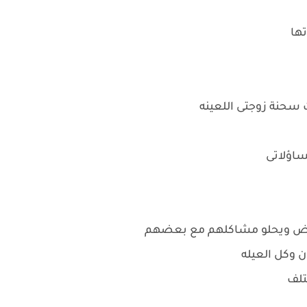
تها
 سحنة زوجتى اللعينه
ساؤلاتى
 بعض ويحلو مشاكلهم مع بعضهم
 وكل العيله
تلف