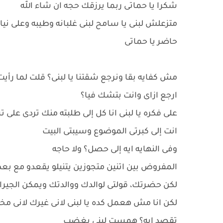
شكرا يا حماتى ربما يرزقك حجه ان شاء الله
متزعلش لبنى يا سامح لبنى غلبانه وطيبه وعلى نيا
حاضر يا حماتى
مش كفايه بقا ونرجع شقتنا يا لبنى؟ قلت لما رأيت
ارجع ازاى وانت بتشك فيا؟
على فكره يا لبنى انا كل إلى طلبته منك تردى على ت
انت إلى كبرتى الموضوع وسيبتى البيت
وفى النهايه ايه إلى حصل؟ ولا حاجه
المفروض بين اتنين متجوزين يتنيلو يقعدو مع
لكن حضرتك، قولتى لوالدك ووالدتك ويمكن الجيران
لكن انا مش هعمل كده يا لبنى لانى غيرك لانى مخ
تقصد ايه؟ همست لبنى بغضب