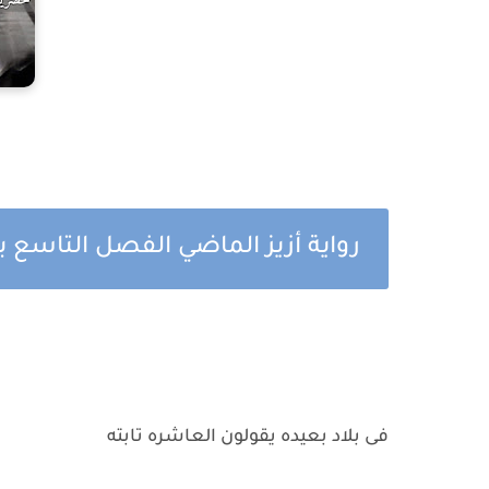
رواية أزيز الماضي الفصل التاسع
فى بلاد بعيده يقولون العاشره تابته