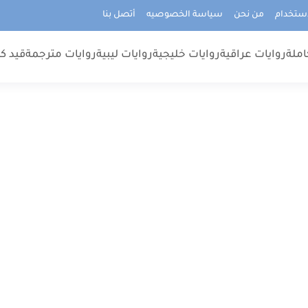
استخدام
من نحن
سياسة الخصوصيه
أتصل بنا
املة
روايات عراقية
روايات خليجية
روايات ليبية
روايات مترجمة
قيد كت