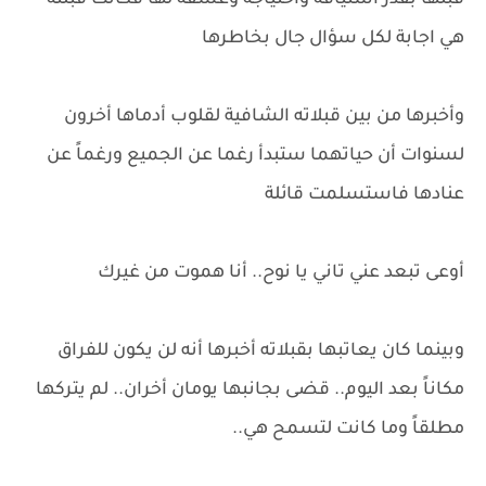
قبلها بقدر اشتياقه واحتياجه وعشقه لها فكانت قبلته
هي اجابة لكل سؤال جال بخاطرها
وأخبرها من بين قبلاته الشافية لقلوب أدماها أخرون
لسنوات أن حياتهما ستبدأ رغما عن الجميع ورغماً عن
عنادها فاستسلمت قائلة
أوعى تبعد عني تاني يا نوح.. أنا هموت من غيرك
وبينما كان يعاتبها بقبلاته أخبرها أنه لن يكون للفراق
مكاناً بعد اليوم.. قضى بجانبها يومان أخران.. لم يتركها
مطلقاً وما كانت لتسمح هي..