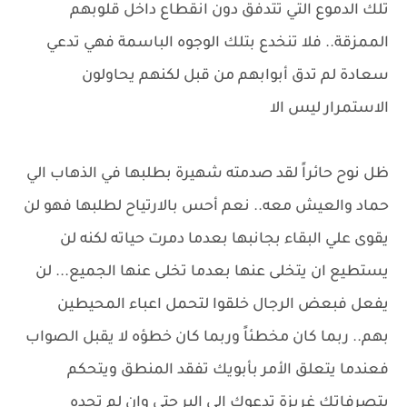
تلك الدموع التي تتدفق دون انقطاع داخل قلوبهم
الممزقة.. فلا تنخدع بتلك الوجوه الباسمة فهي تدعي
سعادة لم تدق أبوابهم من قبل لكنهم يحاولون
الاستمرار ليس الا
ظل نوح حائراً لقد صدمته شهيرة بطلبها في الذهاب الي
حماد والعيش معه.. نعم أحس بالارتياح لطلبها فهو لن
يقوى علي البقاء بجانبها بعدما دمرت حياته لكنه لن
يستطيع ان يتخلى عنها بعدما تخلى عنها الجميع... لن
يفعل فبعض الرجال خلقوا لتحمل اعباء المحيطين
بهم.. ربما كان مخطئاً وربما كان خطؤه لا يقبل الصواب
فعندما يتعلق الأمر بأبويك تفقد المنطق ويتحكم
بتصرفاتك غريزة تدعوك الي البر حتي وان لم تجده