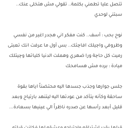
تتصل عليا تطمني بكلمة.. تقولي مش هتخلى عنك..
سبتني لوحدي
نوح بحب : أسف.. كنت مفكر اني هجدر اغير من نفسي
وظروفي واچيلك افاچئك.. بس أول ما عرفت انك تعبتى
رميت كل حاچة ورا ضهري وهملت الدنيا كلياتها وچيتلك
ميادة : برده مش هسامحك
جلس جوارها وجذب جسدها اليه محتضناً اياها بقوة
ساحقة وكأنه يتأكد من عودتها اليه ليتنهد بارتياح وبعد
قليل أبعد رأسها عن صدره ناظراً الي عينيها بسعادة...