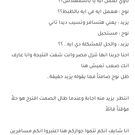
ناوي تعمل ايه يا باشمهندس؟؟
نوح : هعمل ايه في ايه بالظبط؟؟
يزيد : يعني هتسافر وتسيب ديدا تاني
نوح : مستحيل
يزيد : والحل للمشكلة دي ايه.. ؟؟
احنا جربنا انها تنزل مصر وانت شفت النتيجة وانا عارف
انك صعب تعيش هنا
ظل نوح صامتاً فما يقوله يزيد حقيقة..
انتظر يزيد منه اجابة وعندما طال الصمت اقترح هو حلاً
مؤقتاً قائلاً
انا شايف انكم تتموا جوازكم هنا اعتبروا انكم مسافرين