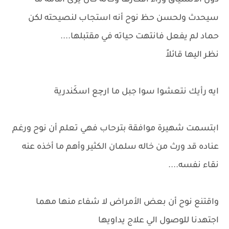
دون الانسياق وراء أفكارها وكأنه كان يرى أمامه ما
سيحدث ولحسن حظ نوح أنه استجاب لنصيحته لكن
حماد لم يفعل فانتهت حياته في مقتبلها....
نظر اليها قائلاً
ايه رأيك نتعشوا سوا جبل ما ارچع اسكَندرية
ابتسمت شهيرة موافقة بترحاب فهي تعلم أن نوح ورغم
عناده قد ورث من خاله سلمان الكثير وأهم ما أخذه عنه
نقاء نفسه....
واقتنع نوح أن بعض الأمراض لا شفاء منها مهما
اجتهدنا للوصول الي علاج يداويها