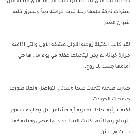
ذاك السلم الذي يشبه كثيراً سلم الخيانة الذي ارتقته قبل
سنوات تاركة خلفها رجلاً تنزف كرامته دماً ويحترق قلبه
بنيران الغدر
لقد كانت القتيلة زوجته الأولى عشقه الأول والتي اذاقته
مرارة خيانة لم يكن ليتخيلها عقله في يوم ما.. ها هي
أمامها جسد بلا روح..
صارت ضحية تتحدث عنها وسائل التواصل وتملأ صورها
صفحات الحوادث
لكنه لا يأبه لها؛ لا تعتريه أية مشاعر.. بل يطارده شعور
بارتياح ربما لأنها كانت السابقة فيما مضى وقتلته كما
قتلت هي الأن..