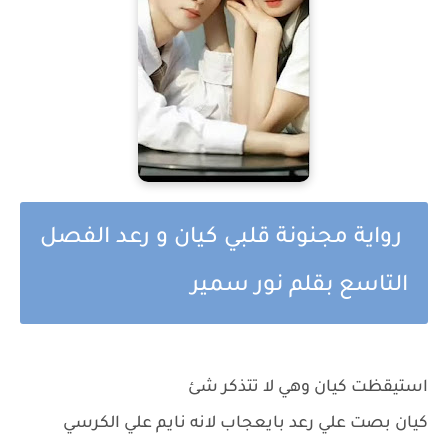
رواية مجنونة قلبي كيان و رعد الفصل
التاسع بقلم نور سمير
استيقظت كيان وهي لا تتذكر شئ
كيان بصت علي رعد بايعجاب لانه نايم علي الكرسي