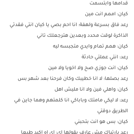
قدامها وابتسمت
كيان: اممم انت مين
رعد فاق بسرعة ولهفة: انا احم بصي يا كيان انتي فقدتي
الذاكرة لوقت محدد وبعدين هترجعلك تاني
كيان: همم تمام وايدي متجبسه ليه
رعد: انتي عملتي حادثة
كيان: انت جوزي صح ولا اخويا ولا مين
رعد بصلها: لا انا خطيبك وكان فرحنا بعد شهر بس
كيان: واهلي فين ولا انا مليش اهل
رعد: لا ليكي مامتك وباباكي انا كلمتهم وهما جاين في
الطريق دوقتي
كيان: بس هو انت بتحبني
رعد بارتباك مش عارف يقولها اي: اي اه اكيد طبعا