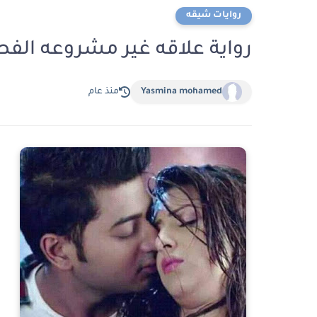
روايات شيقه
رواية علاقه غير مشروعه الفصل التاسع 9 بقل
Yasmina mohamed
منذ عام