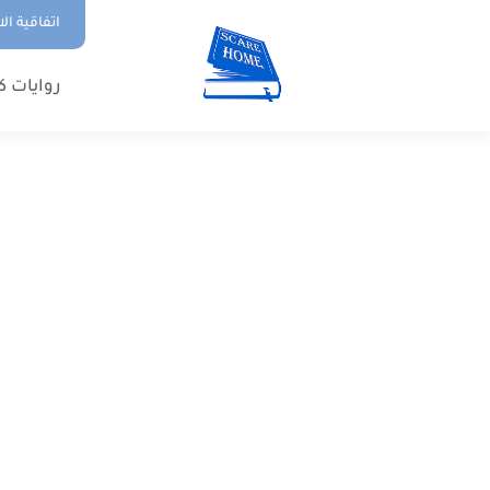
اتفاقية ال
روايات ك