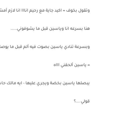
وتقول بخوف = اكيد جاية مع رحيم انااا انا لازم أم
هنا بسرعه انا وياسين قبل ما يشوفوني.....
وبسرعة تنادي ياسين بصوت فيه ألم قبل ما يوص
= ياسين ألحقني اااه
يبصلها ياسين بخضة ويجري عليها - ايه مالك حاس
قولي ...؟