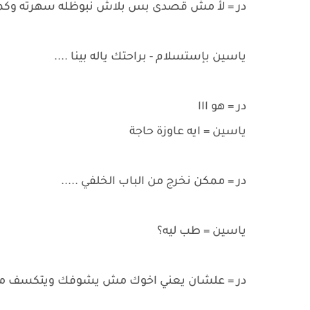
در = لأ مش قصدى بس بلاش نبوظله سهرته وكم
ياسين بإستسلام - براحتك ياله بينا ....
در = هو ااا
ياسين = ايه عاوزة حاجة
در = ممكن نخرج من الباب الخلفي .....
ياسين = طب ليه؟
در = علشان يعني اخوك مش يشوفك ويتكسف من