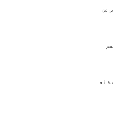
شي من
لهم
ة بأيه