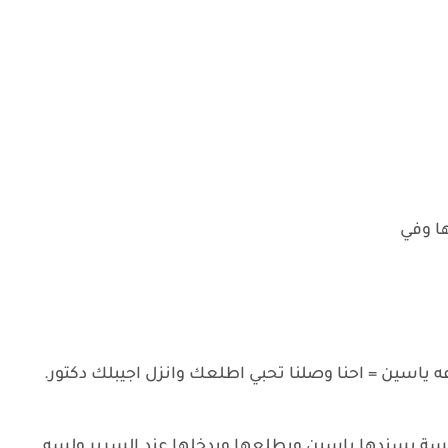
ا وفي
ه ياسين = احنا وصلنا تحبي اطلعك وانزل اجيبلك دكتور.
ويسة يسندها ياسين ويطلعها ويدخلها عند السرير ولسه