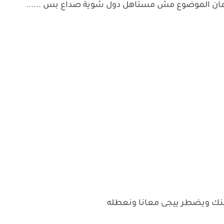
ان الموضوع مش مستاهل دول شوية صداع بس ......
ك ويضطر ييجى معانا ونعطله