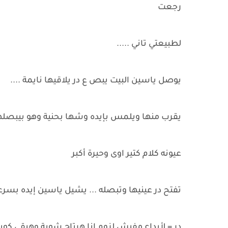
رجعت
لطبيعتي تاني .....
يوصل ياسين البيت يبص ع در يلاقيها نايمة ....
يقرب منها ويلمس بإيده وشها بحنية وهو بيبصله
عيونه كلام كتير اوى وحيرة أكبر
تفتح در عينيها وتبصله ... يشيل ياسين إيده بسرع
در = لأبداع مفيش لزوم انا هرتاح شوية وهبقي ك