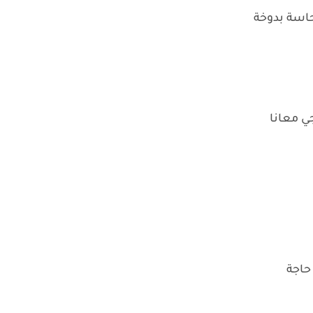
اسة بدوخة
ي معانا
حاجة