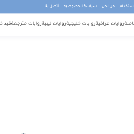
استخدام
من نحن
سياسة الخصوصيه
أتصل بنا
املة
روايات عراقية
روايات خليجية
روايات ليبية
روايات مترجمة
قيد كت