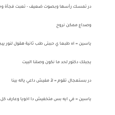
در تمسك رأسها وبصوت ضعيف - تعبت فجأة وح
وصداع ممكن نروح
ياسين = اه طبعا ي حببتى طب ثانية هقول لنور ييج
يجبلك دكتور لحد ما نكون وصلنا البيت
در بستعجال تقوم = لأ مفيش داعي ياله بينا
ياسين = في ايه بس متخفيش دا اخويا وعارف كل 