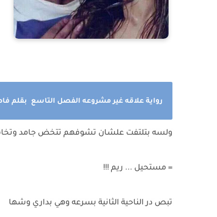
رواية علاقه غير مشروعه الفصل التاسع بقلم فاط
ولسه بتلتفت علشان تشوفهم تتخض جامد وتخا
= مستحيل ... ريم !!!
تبص در الناحية الثانية بسرعه وهي بداري وشها