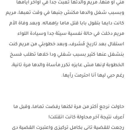
مني أو منها، مريم والدتها تعبت جدا في أواخر أيامها
وبسبب شغل والدها مكنش جنبها في وقت تعبها، مريم
كانت دايما بتقول بابا قتل ماما بإهماله. وبعد وفاة الأم
مريم دخلت في حالة نفسية سيئة جدا وسيادة اللواء
استقال بعد تاريخ مُشرف، وبعد خطوبتي من مريم كنت
بنشغل عنها كتير بسبب شغلي ودا خلاها تطلب فسخ
الخطوبة لإنها مش عايزه تكرر مأساة والدها مرة تانية،
رغم حبي ليها أنا احترمت رأيها.
حاولت نرجع أكتر من مرة لكنها رفضت تماما، وقبل ما
أعرف نتيجة آخر محاولة كانت اتقتلت!
رجعت للقضية تاني بكامل تركيزي واعتبرت القضية دي