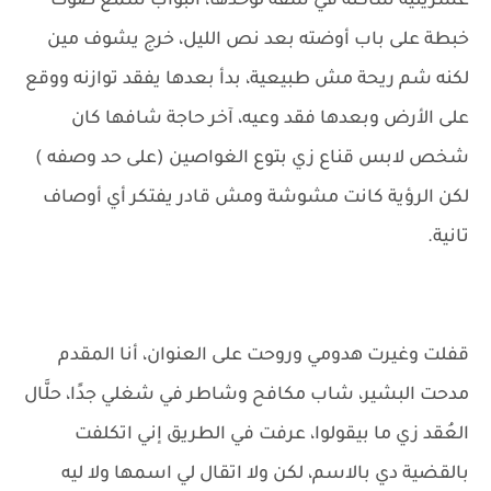
عشرينية ساكنة في شقة لوحدها، البواب سمع صوت
خبطة على باب أوضته بعد نص الليل، خرج يشوف مين
لكنه شم ريحة مش طبيعية، بدأ بعدها يفقد توازنه ووقع
على الأرض وبعدها فقد وعيه، آخر حاجة شافها كان
شخص لابس قناع زي بتوع الغواصين (على حد وصفه )
لكن الرؤية كانت مشوشة ومش قادر يفتكر أي أوصاف
تانية.
قفلت وغيرت هدومي وروحت على العنوان، أنا المقدم
مدحت البشير، شاب مكافح وشاطر في شغلي جدًا، حلَّال
العُقد زي ما بيقولوا، عرفت في الطريق إني اتكلفت
بالقضية دي بالاسم، لكن ولا اتقال لي اسمها ولا ليه