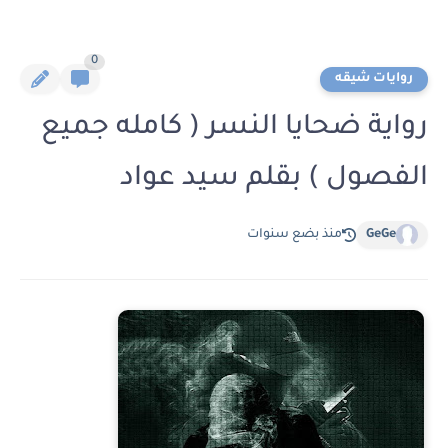
0
روايات شيقه
رواية ضحايا النسر ( كامله جميع
الفصول ) بقلم سيد عواد
GeGe
منذ بضع سنوات