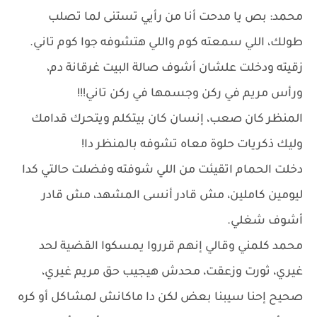
محمد: بص يا مدحت أنا من رأيي تستنى لما تصلب
طولك، اللي سمعته كوم واللي هتشوفه جوا كوم تاني.
زقيته ودخلت علشان أشوف صالة البيت غرقانة دم،
ورأس مريم في ركن وجسمها في ركن تاني!!!
المنظر كان صعب، إنسان كان بيتكلم ويتحرك قدامك
وليك ذكريات حلوة معاه تشوفه بالمنظر دا!
دخلت الحمام اتقيئت من اللي شوفته وفضلت حالتي كدا
ليومين كاملين، مش قادر أنسى المشهد، مش قادر
أشوف شغلي.
محمد كلمني وقالي إنهم قرروا يمسكوا القضية لحد
غيري، ثورت وزعقت، محدش هيجيب حق مريم غيري،
صحيح إحنا سيبنا بعض لكن دا ماكانش لمشاكل أو كره