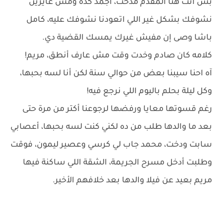
بس أنت هنا المقدم مدحت، اجمد كده ومش عايزين
نشوفك بشكل غير اللي اتعودنا نشوفك عليه، كامل
باشا وصى إن مفيش غيرك يمسك القضية دي.
كلامه كان صادم وخدت وقت مش عارف أنطق، مريم!
آه احنا سيبنا بعض من حوالي سنة لكن أنا لسه بحبها،
وكل ليلة بحلم باليوم اللي نرجع فيه!
رغم قسوتها معايا ورفضها لرجوعنا أكتر من مرة حتى
بعد ما والدها طلب من ده لكني كنت لسه بحبها، أعصابي
سابت ودخت، محمد جاب لي كرسي وعصير ليمون، فوقت
وطلبت أدخل مسرح الجريمة، الشقة اللي ساكنة فيها
مريم بعيد عن فيلا والدها بعد خلافهم الأخير.