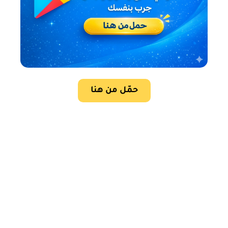
حمّل من هنا