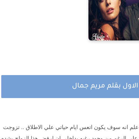
لاول بقلم مريم جمال
اعلم انه سوف يكون اتعس ايام حياتي علي الاطلاق .. تزوجت
.. علي الرغم من وجود رغبه بداخلي ان ارفض هذا الزواج بشده