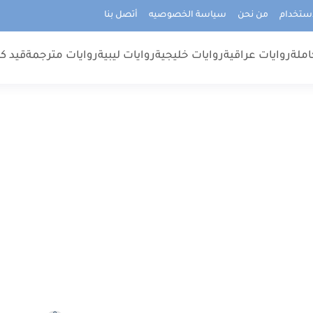
استخدام
من نحن
سياسة الخصوصيه
أتصل بنا
املة
روايات عراقية
روايات خليجية
روايات ليبية
روايات مترجمة
قيد كت