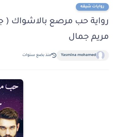
روايات شيقه
رواية حب مرصع بالاشواك ( جم
مريم جمال
Yasmina mohamed
منذ بضع سنوات