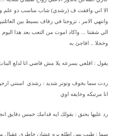
الا اني وافقت ف (رشدي) شاب مناسب ذو علم وخل
وانتهي الامر ، تزوجنا في زفاف بسيط بين العائل
الي شقتنا ... واكاد اموت من التعب بعد هذا اليوم 
وخجلا .. افاجئ به
يقول : اقلعي بسرعه يلا مش فاضي انا لدلع البنا
ردت سما بخوف وتوتر شديد : رشدي استني ارجوك
انا مرتبكه وخايفه اوي
رد عليها بحنق : بقولك ايه قدامك خمس دقايق انج
سما : طيب بس اطلع بره عشان خاطري عقبال 