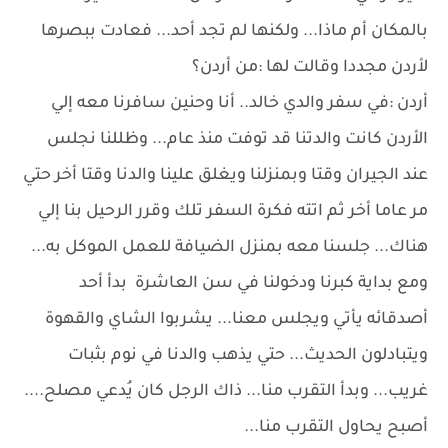
بالمكان أم ماذا... ولكنها لم تجد أحد... فعادت ببصرها
لأردن مجددا وقالت لها :من أردن؟
أردن :في سفر والدي خالد.. أنا وحنين سافرنا معه إلي
الأردن كانت والدتنا قد توفت منذ عام... وظللنا نجلس
عند الجيران وقتا وبمنزلنا ويغلق علينا والدنا وقتا أخر حتي
مر عاما أخر ثم اتته فكرة السفر تلك وقرر الرحيل بنا إلي
هناك... جلسنا معه بمنزل الضيافة للعمل الموكل به...
ومع بداية كبرنا ودخولنا في سن العاشرة بدأ أحد
أصدقائه يأتي ويجلس معنا... يشربوا الشاي والقهوة
ويتبادلون الحديث... حتي يذهب والدنا في نوم بثبات
غريب... وبدأ التقرب منا... ذاك الرجل كان يُدعي مصلح....
أصبح يحاول التقرب منا...