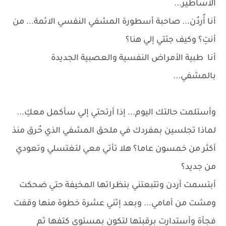
الأساطير...
أنا أُردُن... صاحبة أسطورة المشفي النفسي الاثمة... من
أنتِ؟ وكيف جئتي إلي هنا؟
أنا طبية الأمراض النفسية والعصبية الجديدة
بالمشفي...
وأستلمت حالتك اليوم... إذا أرتحتي إلي سأكمل معكِ...
لماذا تجلسين بمفردك في ملحق المشفي الذي حُرق منذ
أكثر من خمسون عاما؟ هلا تأتي معي لتغتسلي وتعودي
من جديد؟
أبتسمت أردن وتتبعتني بنظراتها المخيفة حتي ضحكت
ومشت من أمامي... وبعد إثني عشرة خطوة منها وقفت
فجأة وأستدارت برقبتها لتكون بمستوي كتفها ثم