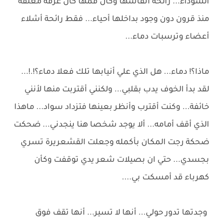
السوداء... رائحة أنفاسها وكأن فمها كان غرفة مغلقة
منذ قرون دون وجود بداخلها أحياء... فقط رائحة أشلاء
أعضاء وترسبات دماء...
ماذا؟! دماء... هل الذي علي أنيابها تلك فعلا دماء؟!.!...
لقد بدأ الخوف يدب بقلبي... ولكنني أقتربت منها لأنني
خائفة... وكنت أقترب وأنظر بعينها فتزداد سواد... ماهذا
الذي أقف أمامه... ألا يوجد شخصا هنا ينجدني... ضحكت
ضحكة رجت المكان بأكمله وجعلت القشعريرة تسري
بجسدي... حتي ان بصيلات شعر يدي توقفت وكأن
كهرباء قد أمسكت بي....
وجدتها تدور حولي... أنها لا تسير... أنها تقف فوق