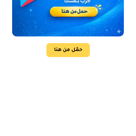
حمّل من هنا