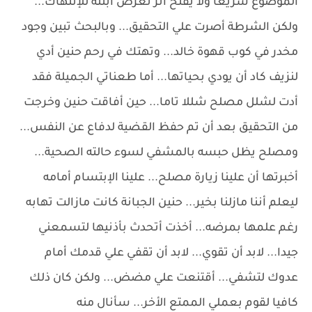
الموضوع سريعاً ولا يفتح أثر تعرض أبنته للإنتهاك...
ولكن الشرطة أصرت علي التحقيق... وبالبحث تبين وجود
مخدر في كوب قهوة خالد... وتهتك في رحم حنين أدي
لنزيف كاد أن يودي بحياتها... أما طعناتي الجميلة فقد
أدت لشلل مصلح شللا تاما... حين أفاقت حنين وخرجت
من التحقيق بعد أن تم حفظ القضية لدفاع عن النفس...
ومصلح يظل حبسه بالمشفي لسوء حالته الصحية...
أخبرتها أن علينا زيارة مصلح... علينا الإبتسام أمامه
ليعلم أننا مازلنا بخير... حنين الجبانة كانت مازالت تهابه
رغم علمها بمرضه... أخذت أتحدث بأذنيها لتسمعني
جيدا... لابد أن تقوي... لابد أن تقفي علي قدمك أمام
عدوك لتشفي... أقتنعت علي مضض... ولكن كان ذلك
كافيا لقوم بعملي الممتع الأخر... سأنال منه