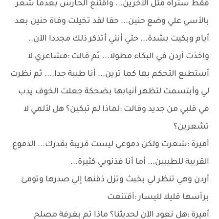
فقط ستراه مثل الأخرين... وأقتنع الحارس بعدما شعر
بالأسي علي وضع حنين... حقا لقد تخيلت وفاة حنين بعد
أيام وبكيت بشدة... حتي أنني أتذكر ذلك مجددا الآن..
واخذت أردن في البكاء مطولا... ثم قالت :مشاعري لا
أستطيع التحكم بها كما ترين... أنا طيبة جدا.... ثم نظرت
لي وأبتسمت لتظهر أنيابها بضحكة جعلت الخوف يدب
في قلبي من جديد وقالت :لماذا لم تبكين؟ هل لألمي لا
تشعرين؟
أميرة :شعرت ولكن دموعي ليست قريبة بقدرك... الدموع
القريبة للطيبين... أما أنا فذنوبي كثيرة...
أردن وهي تنظر لي بخبث وتزل ذقنها إلي صدرها وتومئ
برأسها قليلا لليسار :أقتنعت
أميرة :هل نعود الآن لحديثنا؟ ماذا تم بغرفة مصلح