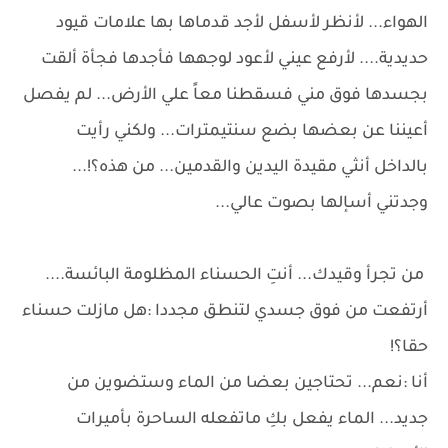
الهواء... لأنظر لأسفل لأجد قدماها بها علامات قيود
حديدية.... لأرفع عيني لأعود لوجهها فأجدها فجأة ألقت
بجسدها فوق مني فسقطنا معاً علي الأرض... لم يفصل
أعيننا عن بعضها بضع سنتيمترات... ولكني رأيت
بالداخل أنثي مقيدة اليدين والقدمين... من هذه؟!...
وجدتني أسإلها بصوت عالي...
من تجرأ وقيدك... أنتِ الحسناء المظلومة البائسة....
أرتفعت من فوق جسدي لتنطق مجددا :هل مازلت حسناء
حقا؟!
أنا :نعم... تحتاجين بعضا من الماء وستضوين من
جديد... الماء يفعل بكِ ماتفعله الساحرة بأميرات