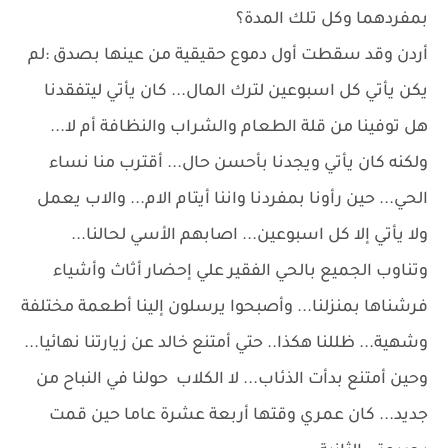
بمفردهما وكل تلك المدة؟
أردن وقد سقطت أول دموع حقيقية من عينها بصدق :لم
يكن يأتي كل اسبوعين لترك المال... كان يأتي ليتفقدنا
هل توفينا من قلة الطعام والشراب والنظافة أم لا...
ولكنه كان يأتي ويجدنا بأحسن حال... أقترب منا نساء
الحي... حين رأونا بمفردنا واننا أيتام الام... والاب يعمل
ولا يأتي إلا كل اسبوعين... اصابهم الأسي لحالنا...
وتناوب الجميع بالحي الفقير علي إحضار أثاث وأشياء
فرشناها بمنزلنا... وأصبحوا يرسلون إلينا أطعمة مختلفة
وشهية... ظللنا هكذا.. حتي أمتنع خالد عن زيارتنا نهائيا...
وحين أمتنع بدأت الذئاب... لا الكلاب حولنا في النباح من
جديد... كان عمري وقتها أربعة عشرة عاما حين قمت