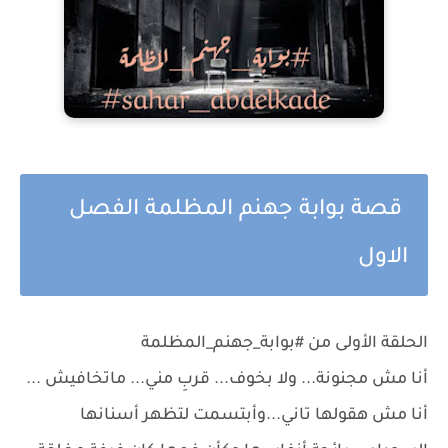
قصة بوابة جهنم المظلمة الفصل
الاول
الحلقة الأولى من #بوابة_جهنم_المظلمة
أنا مش مجنونة... ولا بخوف... قربِ مني... ماتخافيش ...
أنا مش هقولها تاني...وأبتسمت لتظهر أسنانها