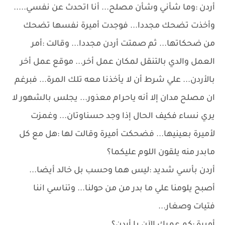
أردن :وما شأني وشأن مصلح... أنا اتحدث عن نفسي.....
وأخذت تضحك مجددا... فوجدت أميرة نفسها تضحك
من ضحكاتها... ثم صمتت أردن مجددا... وقالت :أمر
العمل والدي بالتنقل لمكان عمل أخر... موقع عمل أخر
بالأردن... علي شرط أن لا يأخذنا معه تلك المرة... فبرغم
ان مصلح مدان إلا أنه ياحرام معذور... يجلس بالشهور لا
يري نساء فكيف الحال إذا وجد حسناوتان... وغمزت
لأميرة بعينيها... فضحكت أميرة وقالت لها :هل مع كل
مابدر منه يلقون اللوم عليكما؟
أردن بأسي شديد :ليس هما وحسب بل خالد أيضا...
أصبح يلومنا علي ما بدر من من حولنا... وتناسي اننا
فتيات وصغار...