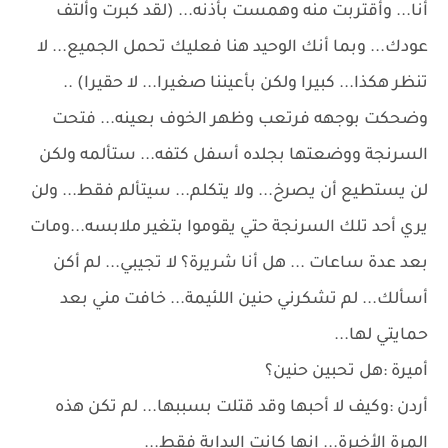
أنا... وأقتربت منه وهمست بأذنه... (لقد كبرت وألتف
عودك... وبما أنك الوحيد هنا فعليك تحمل الجميع... لا
تنظر هكذا... كبيرا ولكن بأعيننا صغيرا... لا حقيرا) ..
وضحكت بوجهه فرتعب وظهر الخوف بعينه... فتحت
السرنجة ووضعتها بجلده أسفل كتفه... ستألمه ولكن
لن يستطيع أن يصرخ... ولا يتكلم... سيتألم فقط... ولن
يري أحد تلك السرنجة حتي يقوموا بتغير ملابسه...ومات
بعد عدة ساعات ... هل أنا شريرة؟ لا تجيبي... لم أكن
أسألك... لم تشكرني حنين اللئيمة... خافت مني بعد
حمايتي لها...
أميرة :هل تحبين حنين؟
أردن :وكيف لا أحبها وقد قتلت بسببها... لم تكن هذه
المرة الأخيرة... إنها كانت البداية فقط...