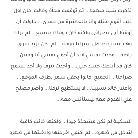
أردن :أردن تقتل بغباء.... وتعالت ضحكاتها عاليا وكأنها
تذكرت شيئا مبهجا... ثم توقفت فجأة وقالت :كان أول
كلب أقوم بقتله وأنا بالعاشرة من عمري... حاولت أن
أوقظ أبي بصراخي ولكنه كان دوما لا يسمع... لم يرانا
وهو مستيقظ هل سيرانا بنومه... لم يكن يريد سوي
راحته... وجدت نفسي لابد أن أحمي نفسي أنا وحنين...
كان قد أنتهك جسد حنين... وأخذت تنزف ولا أحد يسمع
صراخنا... الجميع كانوا بحفل سمر بطرف الموقع...
وأعتذر خالد بسببنا... لا يستطيع تركنا... وأصر مصلح
علي القدوم معه ليستأنس معه...
السكينة لم تكن مشحذة جيدا... ولكنها كانت كافية
لتدخل في ظهره... لم أكتفي أخرجتها وأدخلتها في ظهره