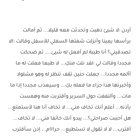
أردن :لا شيئ ذهبت وتحدثت معه قليلا... ثم أمالت
برأسها يمينا وأنزلت شفتها السفلي للأسفل وقالت :الا
تصدقيني؟ أنا طيبة لم أفعل له شيئ.... ثم ضحكت
مجددا وقالت لي :لقد نلت منكِ... لا طبعا فعلت له ما
أألمه مجددا... جعلت حنين تقف تنظر له وهو مشلولا
وأخبرتها هذا جزاء ما فعله بكِ... وسيعذب مجددا إذا ما
مات... وألتففت حول السرير وأقتربت منه وهمست
بأذنه... أعلم أنك تخاف مني... لا تخاف أنا هنا لأستمتع...
هل أحببت صراحتي؟... يبدو أنك خائفا مني... لا تخاف...
أقترب... لا لا تقول لا تستطيع... حرااام... إذن سأقترب