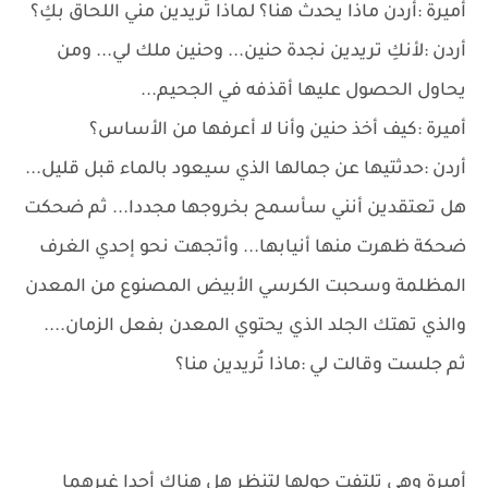
أميرة :أردن ماذا يحدث هنا؟ لماذا تُريدين مني اللحاق بكِ؟
أردن :لأنكِ تريدين نجدة حنين... وحنين ملك لي... ومن
يحاول الحصول عليها أقذفه في الجحيم...
أميرة :كيف أخذ حنين وأنا لا أعرفها من الأساس؟
أردن :حدثتيها عن جمالها الذي سيعود بالماء قبل قليل...
هل تعتقدين أنني سأسمح بخروجها مجددا... ثم ضحكت
ضحكة ظهرت منها أنيابها... وأتجهت نحو إحدي الغرف
المظلمة وسحبت الكرسي الأبيض المصنوع من المعدن
والذي تهتك الجلد الذي يحتوي المعدن بفعل الزمان....
ثم جلست وقالت لي :ماذا تُريدين منا؟
أميرة وهي تلتفت حولها لتنظر هل هناك أحدا غيرهما