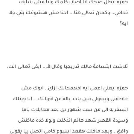
حمزه :بطل ضحك انا اصلاً بكلمك وانا مش شايف
قدامى.. وكمان تعالى هنا... احنا مش هنشوفك بقى ولا
ايه؟
تلاشت ابتسامة مالك تدريجيا وقال:لأ... ابقى تعالى انت.
حمزه :يعني اعمل ايه افهمهالك ازاى.. ابوك مش
عاطقنى وبيقولى مين ياخد باله من اخواتك... انا جيتلك
السفريه الى من ست شهور دى بعد محايلات ياما
وسيدة القصر شهد هانم اتدخلت ولولا كده ماكنش
وافق.. وبعد ماكنت هقعد اسبوع كامل اتصل بيا يقولى