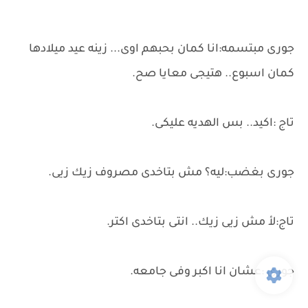
جورى مبتسمه:انا كمان بحبهم اوى... زينه عيد ميلادها
كمان اسبوع.. هتيجى معايا صح.
تاج :اكيد.. بس الهديه عليكى.
جورى بغضب:ليه؟ مش بتاخدى مصروف زيك زيى.
تاج:لأ مش زيى زيك.. انتى بتاخدى اكتر.
جورى :عشان انا اكبر وفى جامعه.