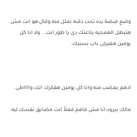
وضع قبضة يده تحت ذقنه بملل منه وقال:هو انت مش
هتبطل الهمجيه بتاعتك دى يا طور انت... ولا انا كل
يومين هغيرلى باب بسببك.
ادهم بغضب منه:وانا كل يومين هفكرك انك وااااطى.
مالك ببرود:انا مش فاهم فعلاً انت مضايق نفسك ليه.