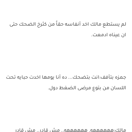
لم يستطع مالك اخد أنفاسه حقاً من كثرخ الضحك حتى
ان عيناه ادمعت.
جمزه بتأفف:انت بتضحك... ده أنا يومها اخدت حبايه تحت
اللسان من بتوع مرضى الضغط دول.
مالك:ههههههه. ههههههه.. مش قادر.. مش قادر