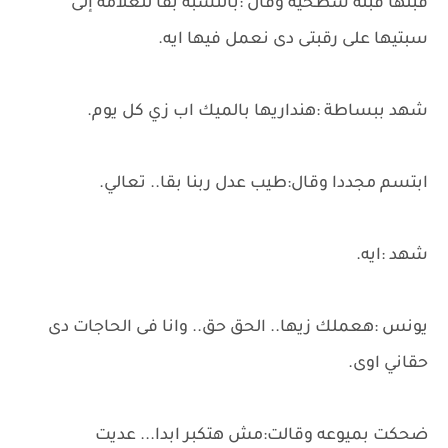
قبلها قبله سطحيه وقال :بالنسبة بقا للعلامة إلى
سبتيها على رقبتى دى نعمل فيها ايه.
شهد ببساطة :هنداريها بالميك اب زي كل يوم.
ابتسم مجددا وقال:طيب عدل ربنا بقا.. تعالي.
شهد :ايه.
يونس :هعملك زيها.. الحق حق.. وانا فى الحاجات دى
حقاني اوى.
ضحكت بميوعه وقالت:مش هتكبر ابدا... عديت