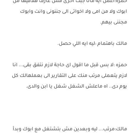
حمزه:اعمل ايه مانا جبت اخرى مش عارف هلاقيها من
ابوك ولا من امى ولا اخواتى الى جننونى وانت وابوك
مجننى بيهم.
مالك باهتمام :ليه ايه اللي حصل.
حمزه :لا بس قبل ما اقول اى حاجة لازم نتفق بقى... انا
لازم يتعملى مرتب منك على التقارير الى بعملهالك كل
يوم دى.. اه ماعلش الشغل شغل يا ابن والدى.
مالك:مرتب... ليه وبعدين مش بتشتغل مع ابوك وبدأ