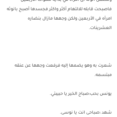
ومكتمل انوثه اى امرأة في بداية سنوات الأربعين
فاصبحت قابله للالتهام أكثر واكثر فجسدها أصبح بانوثه
امرأه في الأربعين ولكن وجهها مازال بنضاره
العشرينات.
شعرت به وهو يضمها إليه فرفعت وجهها عن عنقه
مبتسمه.
يونس بحب:صباح الخير يا حبيبتي.
شهد :صباحى انت يا نوسى.