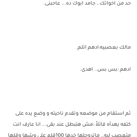
حد من اخواتك.. جامد ابوك ده... عاحبنى.
مالك بعصبيه:ادهم اتلم.
ادهم :بس بس.. اهدى.
ثم استقام من موضعه وتقدم ناحيته و وضع يده على
كتفه يهدأه قائلاً :مش هتبطل عند بقى... انا عارف انت
متعصب ليه.. ماتروحلها خدها 100قلم على وشها وقلها