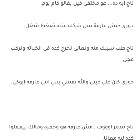
تاج:ايه ده... هو مختفى فين بقالو كام يوم.
جورى :مش عارفة بس شكله عنده ضغط شغل.
تاج:طب سيبك منه وتعالى نخرج كده فى الخباثه ونركب
عجل.
جورى:كان على عينى والله نفسي بس انتى عارفه ابوكى.
تاج بتذمر:اوووف.. مش عارفه هو وحمزه ومالك بيعملوا
كده ليه معانا.