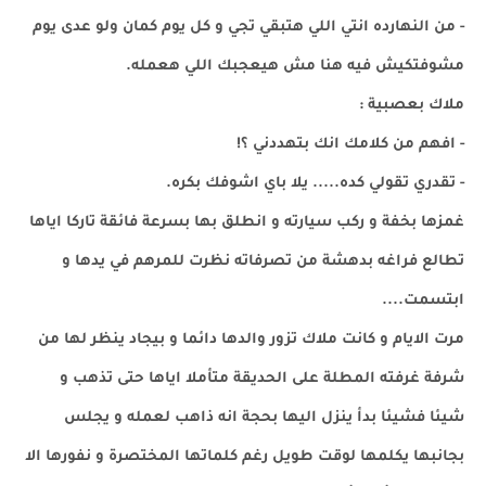
- من النهارده انتي اللي هتبقي تجي و كل يوم كمان ولو عدى يوم
مشوفتكيش فيه هنا مش هيعجبك اللي هعمله.
ملاك بعصبية :
- افهم من كلامك انك بتهددني ؟!
- تقدري تقولي كده..... يلا باي اشوفك بكره.
غمزها بخفة و ركب سيارته و انطلق بها بسرعة فائقة تاركا اياها
تطالع فراغه بدهشة من تصرفاته نظرت للمرهم في يدها و
ابتسمت....
مرت الايام و كانت ملاك تزور والدها دائما و بيجاد ينظر لها من
شرفة غرفته المطلة على الحديقة متأملا اياها حتى تذهب و
شيئا فشيئا بدأ ينزل اليها بحجة انه ذاهب لعمله و يجلس
بجانبها يكلمها لوقت طويل رغم كلماتها المختصرة و نفورها الا