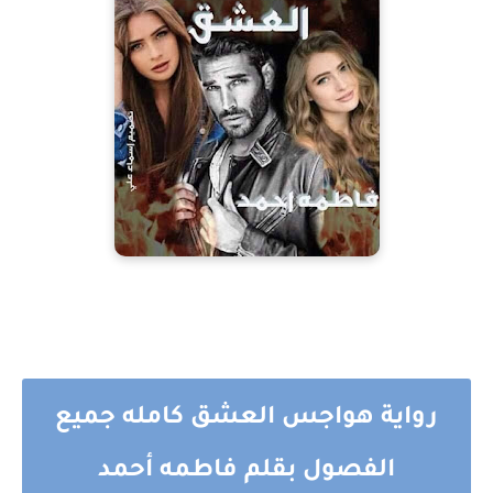
رواية هواجس العشق كامله جميع
الفصول بقلم فاطمه أحمد