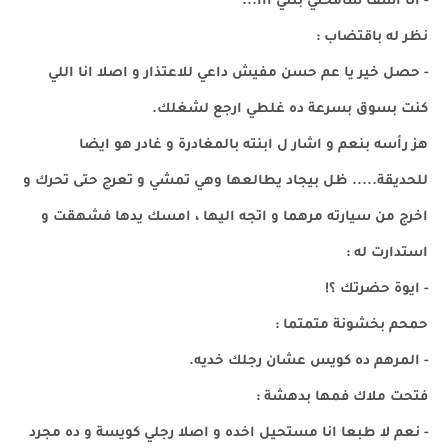
- انا اسف سامحني بنتي ااا...
نظر له باقتضاب :
- حصل خير يا عم حسن مفيش داعي للاعتذار و اصلا انا اللي
كنت بسوق بسرعة ده غلطي ارجع لشغلك.
هز رأسه بنعم و اشار ل ابنته بالمغادرة و غادر هو ايضا
للحديقة..... ظل بيجاد يطالعها وهي تمشي و تعرج حتى تحرك و
اخرج من سيارته مرهما و اتجه اليها ، امسك يدها فشهقت و
استدارت له :
- ايوة حضرتك ؟!
حمحم بخشونة متمتما :
- المرهم ده كويس عشان رجلك خديه.
فتحت ملاك فمها بدهشة :
- نعم لا طبعا انا مستحيل اخده و اصلا رجلي كويسة و ده مجرد