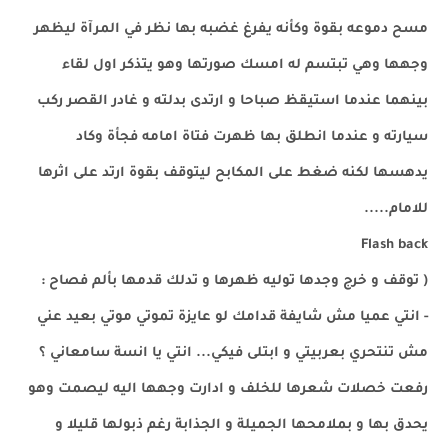
مسح دموعه بقوة وكأنه يفرغ غضبه بها نظر في المرآة ليظهر
وجهها وهي تبتسم له امسك صورتها وهو يتذكر اول لقاء
بينهما عندما استيقظ صباحا و ارتدى بدلته و غادر القصر ركب
سيارته و عندما انطلق بها ظهرت فتاة امامه فجأة وكاد
يدهسها لكنه ضغط على المكابح ليتوقف بقوة ارتد على اثرها
للامام.....
Flash back
( توقف و خرج وجدها توليه ظهرها و تدلك قدمها بألم فصاح :
- انتي عميا مش شايفة قدامك لو عايزة تموتي موتي بعيد عني
مش تنتحري بعربيتي و ابتلى فيكي... انتي يا انسة سامعاني ؟
رفعت خصلات شعرها للخلف و ادارت وجهها اليه ليصمت وهو
يحدق بها و بملامحها الجميلة و الجذابة رغم ذبولها قليلا و