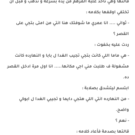
قالتها وهي تأخذ علبة المرهم من يده بسرعة و تذهب و قبل ان
تختفي اوقفها بكلامه :
- ثواني .... انا عمري ما شوفتك هنا انتي من امتى بتجي على
القصر ؟
ردت عليه بخفوت :
- هي ماما اللي كانت بتجي تجيب الغدا ل بابا و النهارده كانت
مشغولة ف طلبت مني اجي مكانها..... انا اول مرة ادخل القصر
ده.
ابتسم ليتشدق بصلابة :
- من النهارده انتي اللي هتجي دايما و تجيبي الغدا ل ابوكي
واضح.
- نعم ؟
قالتها بصدمة فأعاد كلامه :