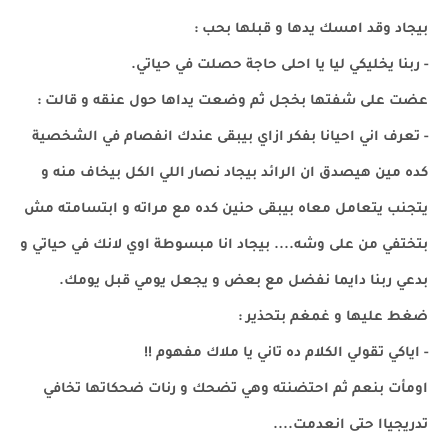
بيجاد وقد امسك يدها و قبلها بحب :
- ربنا يخليكي ليا يا احلى حاجة حصلت في حياتي.
عضت على شفتها بخجل ثم وضعت يداها حول عنقه و قالت :
- تعرف اني احيانا بفكر ازاي بيبقى عندك انفصام في الشخصية
كده مين هيصدق ان الرائد بيجاد نصار اللي الكل بيخاف منه و
يتجنب يتعامل معاه بيبقى حنين كده مع مراته و ابتسامته مش
بتختفي من على وشه.... بيجاد انا مبسوطة اوي لانك في حياتي و
بدعي ربنا دايما نفضل مع بعض و يجعل يومي قبل يومك.
ضغط عليها و غمغم بتحذير :
- اياكي تقولي الكلام ده تاني يا ملاك مفهوم !!
اومأت بنعم ثم احتضنته وهي تضحك و رنات ضحكاتها تخافي
تدريجياا حتى انعدمت....