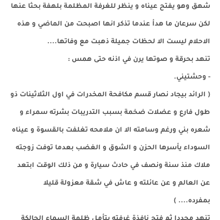
شهق وهو يفتح عيناه و ينظر للغرفة المظلمة بلهفة بحثا عنها
لكن سرعان ما هدأ عندما تذكر انها اصبحت من الماضي و هذه
الاحلام ليست الا لحظات جميلة ذهبت مع وفاتها....
تنهد بحرقة و صوتها يرن في اذنه حتى همس :
- وحشتيني.
( الرائد بيجاد نصار قسم مكافحة المخدرات في اول الثلاثينات ذو
طول فارع و عضلات ضخمة بسبب التدريبات بشرته سمراء و
شعره بني ورغم وسامته الا ان ملامحه تغلفت بالقسوة و عيناه
السوداء يأسرها الحزن و الشوق و الغضب بعدما توفت زوجته
ملاك منذ سنة ونصف في حادث سيارة و من ذلك الوقت ابتعد
عن العالم و عن عائلته و عاش في شقة معزولة قليلا
بمفرده.... )
تنهد مجددا ثم فتح نافذة غرفته يتأمل ظلمة السماء الحالكة