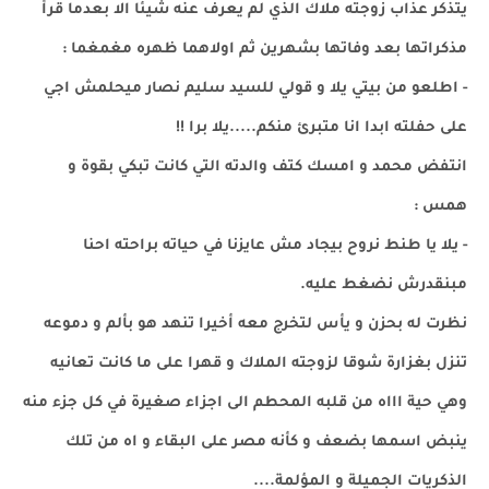
يتذكر عذاب زوجته ملاك الذي لم يعرف عنه شيئا الا بعدما قرأ
مذكراتها بعد وفاتها بشهرين ثم اولاهما ظهره مغمغما :
- اطلعو من بيتي يلا و قولي للسيد سليم نصار ميحلمش اجي
على حفلته ابدا انا متبرئ منكم.....يلا برا !!
انتفض محمد و امسك كتف والدته التي كانت تبكي بقوة و
همس :
- يلا يا طنط نروح بيجاد مش عايزنا في حياته براحته احنا
مبنقدرش نضغط عليه.
نظرت له بحزن و يأس لتخرج معه أخيرا تنهد هو بألم و دموعه
تنزل بغزارة شوقا لزوجته الملاك و قهرا على ما كانت تعانيه
وهي حية اااه من قلبه المحطم الى اجزاء صغيرة في كل جزء منه
ينبض اسمها بضعف و كأنه مصر على البقاء و اه من تلك
الذكريات الجميلة و المؤلمة....