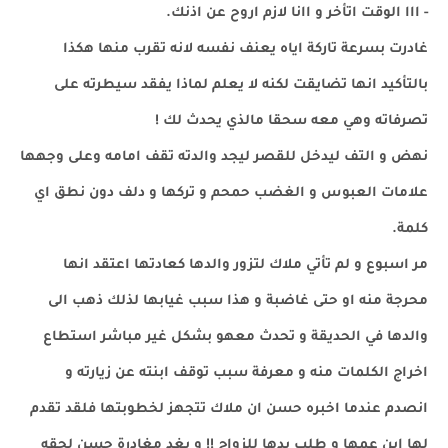
- ااا الوقت اتأخر و اانا لازم اروح عن اذنك.
غادرت بسرعة تاركة اياه يعنف نفسه لانه تقرب منها هكذا
بالتأكيد انها تضايقت لكنه لا يعلم لماذا يفقد سيطرته على
تصرفاته وهي معه سحقا مالذي يحدث لك !
نهض و التف ليدخل للقصر ليجد والدته تقف امامه وعلى وجهها
علامات العبوس و الغضب حمحم و تركها و دلف دون نطق اي
كلمة.
مر اسبوع و لم تأتي ملاك لتزور والدها كعادتها اعتقد انها
محرجة منه او حتى غاضبة و هذا سبب غيابها لذلك ذهب الى
والدها في الحديقة و تحدث معهو بشكل غير مباشر استطاع
اخراج الكلمات منه و معرفة سبب توقف ابنته عن زيارته و
انصدم عندما اخبره حسن ان ملاك تتجهز لخطوبتها فلقد تقدم
لها ابن عمها و طلب يدها للزواج !! و بغد مغادرة حسن لحقه