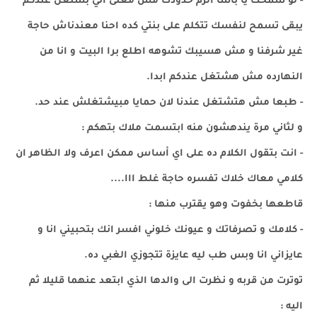
- لو سمحت يا باشا الزم حدودك مش معنى اني بشتغل عندكم
يبقى تسمح لنفسك تتكلم على بنتي كده احنا معندناش حاجة
غير شرفنا و مش هسيبك تشوهه اطلع برا البيت و انا من
النهارده مش هشتغل عندكم ابدا.
- طبعا مش هتشتغل عندنا لان حمايا مبيشتغلش عند حد.
و لثاني مرة يندهشون منه ابتسمت ملاك بتهكم :
- انت بتقول الكلام ده على اي أساس ممكن اعرف ولا الظاهر ان
كلامي معاك خلاك تفسره حاجة غلط ااا....
قاطعها بخفوت وهو يقترب منها :
- كلامك و تصرفاتك و عيونك خلوني افسر انك بتحبيني انا و
عايزاني انا وبس طب ليه عايزة تتجوزي الغبي ده.
توترت من قربه و نظرت الى والدها الذي ابتعد عنهما قليلا ثم
اليه :