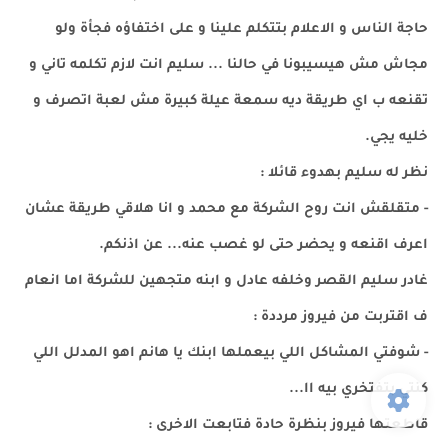
حاجة الناس و الاعلام بتتكلم علينا و على اختفاؤه فجأة ولو
مجاش مش هيسيبونا في حالنا ... سليم انت لازم تكلمه تاني و
تقنعه ب اي طريقة ديه سمعة عيلة كبيرة مش لعبة اتصرف و
خليه يجي.
نظر له سليم بهدوء قائلا :
- متقلقش انت روح الشركة مع محمد و انا هلاقي طريقة عشان
اعرف اقنعه و يحضر حتى لو غصب عنه... عن اذنكم.
غادر سليم القصر وخلفه عادل و ابنه متجهين للشركة اما انعام
ف اقتربت من فيروز مرددة :
- شوفتي المشاكل اللي بيعملها ابنك يا هانم اهو المدلل اللي
كنتي بتفتخري بيه اا...
قاطعتها فيروز بنظرة حادة فتابعت الاخرى :