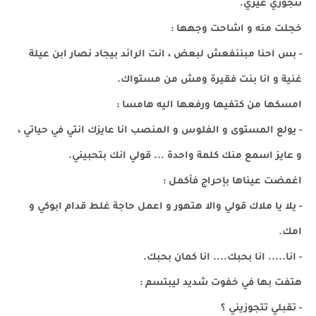
تتجوزي غيري.
خجلت منه و اشاحت وجهها :
- بس احنا مبننفعش لبعض ، انت الرائد بيجاد نصار ابن عيلة
غنية و انا بنت فقيرة ومش من مستواك.
امسكها من كتفيها ورفعها اليه هامسا :
- يولع المستوى و الفلوس و المنصب انا عايزك انتي في حياتي ،
و عايز اسمع منك كلمة واحدة ... قولي انك بتحبيني.
اغمضت عيناها بإحراج فأكمل :
- يلا يا ملاك قولي والا هتهور و اعمل حاجة غلط قدام ابوكي و
امك.
- انا..... انا بحبك.... انا كمان بحبك.
هتفت بها في خفوت شديد ليبتسم :
- تقبلي تتجوزيني ؟