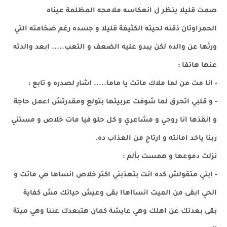
صمت قليلا ينظر ل انعكاسه ملامحه المظلمة عيناه
الحمراوتان ذقنه لحيته الكثيفة قليلا و جسده رغم ضخامته التي
ورثها عن والده لكن يبدو عليه الضعف و التعب..... ابعد والدته
عنها هاتفا :
- انا مت من لما ملاك ماتت يا ماما..... اشار لصدره و تابع :
- و قلبي اتحرق لما شوفت عربيتها بتولع ومقدرتش اعمل حاجة
و انقذها انا روحي و مشاعري و كل حلو فيا مات خلاص و مستني
ربنا ياخد امانته و ارتاح من العذاب ده.
نزلت دموعها و همست بألم :
- ابني متقولش كده انت بتعذبني اكتر خلاص انساها هي ماتت و
الحي ابقى من الميت انسااهاا بقى وعيش حياتك مش كفاية
بقى بعدتك عن اهلك وهي عايشة كمان هتبعدك عننا وهي ميتة