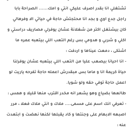
تشتغلي انا بقدر اصرف عليكي انتي و امك...... الصراحة بابا
راجل جدع اوي و بجد انا محتجتش حاجة في حياتي الا وفرهالي
كان بيشتغل اكتر من شغلانة عشان يوفرلي مصاريف دراستي و
اكلي و شربي و هدومي بس رغم التعب اللي بيتعبه عمره ما
اشتكى ، دمعت عيناها و اردفت :
- انا احيانا بيصعب عليا من التعب اللي بيتعبه عشان يوفرلنا
حياة كريمة انا و ماما بس مبقدرش اعمله حاجة تفرحه ياريت لو
اعمل حاجة توفي حقه ولو شويا.
طالعها بضياع وهو يشعر انه مخدر اقترب منها قليلا و همس :
- تعرفي انك اسم على مسمى.... ملاك و انتي ملاك فعلا ، مرر
اصبعه الابهام على وجنتها و كاد يقبلها لكنها نهضت و ابتعدت
عنه :