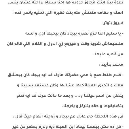
دعوة بينا ابنك اتجاوز حدوده هو احنا سبناه براحته عشان ينسى
اصله و مقامه مكنتش حته بنت فقيرة اللي تخليه يائس كده !
فيروز بتوتر :
- يا سليم احنا لازم نعذره بيجاد كان بيحبها اوي و لسه
منسيهاش شوية وقت و هيرجع زي الاول و الكلام اللي قاله كان
من قهره عليها.
محمد بتأييد :
- كلام طنط صح يا عمي حضرتك عارف قد ايه بيجاد كان بيعشق
ملاك و اتحدى العيلة كلها عشانها وكان مستعد يسيبنا و
يتخلى عن اسم عيلتنا و.... و بعد ما ماتت عرف قد ايه كنتو
بتضايقوها و حقه يتنرفز و يكرهنا.
في هذه اللحظة جاء عادل عم بيجاد و زوجته انعام حيث قال :
- كل ده مش بيهمنا بيجاد ابن العيلة ديه ولازم يحضر من غير