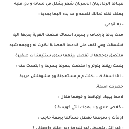
عيناها الرماديتان الآسرتان شعر بشلل في لسانه و دق قلبه
بعنف لكنه تمالك نفسه و مد يده اليها بجدية :
- يلا قومي.
مدت يدها بارتجاف و بمجرد امساك قبضته القوية جذبها اليه
فشهقت وهي تقف على قدمها المصابة نظرت له ووجهه شبه
ملتصق بوجهها لا تفصل بينهما سوى سنتيمترات صغيرة
بلعت ريقها بتوتر و اخفضت بصرها بسرعة و ابتعدت عنه :
- اانا اسفة ك....كنت م م مستعجلة وو مشوفتش عربية
حضرتك اسفة.
لاحظ بيجاد ارتباكها و خوفها فقال :
- خلاص عادي ولا يهمك انتي كويسة ؟
اومأت و دموعها تهطل فسألها برفعة حاجب :
- خير انتي بتعيطي ليه للدرجة ديه رجلك واجعاكي ؟