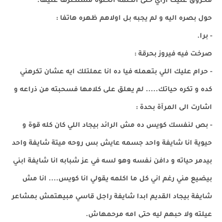
محروق عليك ازاي حتى الكلمة الحلوة مستكترها عليها.
حول بصره اليه و لم يجبه بل اولاهم ظهره هاتفا :
- برا.
صرخت فيه فيروز بحرقة :
- حرام عليك اللي بتعمله فيا ده انا عملتلك ايه عشان تكرهني
كده و تكره حياتك..... لم يعلق على كلامها فسحبته من ذراعه و
اشارت الى المرآة بحدة :
- بص لنفسك كويس ده مش الرائد بيجاد اللي كان كله قوة و
حيوية انا شايفة واحد جسمه عايش بس روحه ميتة شايفة واحد
بيدمر حياته و دافن نفسه وهو لسه في عز شبابه انا شايفة ابني
بيضيع مني رغم اني كل ما اكلمه يقولي انا كويس.... انا مش
شايفة بيجاد القديم ابدا شايفة راجل قاسي مبيهتمش بمشاعر
عيلته ولا حبهم ليه حتى امه مرحمهاش.