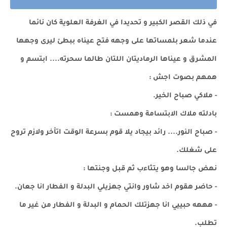
في ذلك القصر الكبير و تحديدا في الغرفة العلوية كان نائما
عندما شعر بلمساتها على وجهه فتح عيناه ببطئ ليرى وجهها
المشرق و عيناها الرماديتان اللتان طالما سحرته.... ابتسم و
همهم بصوت اجش :
- ملاكي صباح الخير.
بادلته ملاك الابتسامة وهمست :
- صباح النور.... رائد بيجاد يلا قوم بسرعة الوقت اتأخر ولازم تروح
على شغلك.
نهض جالسا وهو يتثاءب ثم قبل وجنتها :
- حاضر هقوم اخد شاور وانتي جهزيلي البدلة و الفطار انا جعان.
- هههه حبييي انا جهزتلك الحمام و البدلة و الفطار من غير ما
تطلب.