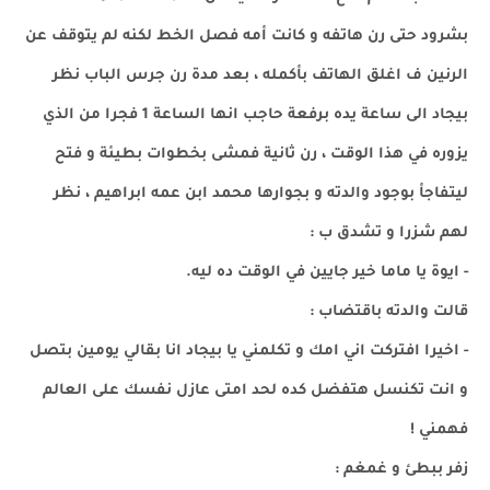
بشرود حتى رن هاتفه و كانت أمه فصل الخط لكنه لم يتوقف عن
الرنين ف اغلق الهاتف بأكمله ، بعد مدة رن جرس الباب نظر
بيجاد الى ساعة يده برفعة حاجب انها الساعة 1 فجرا من الذي
يزوره في هذا الوقت ، رن ثانية فمشى بخطوات بطيئة و فتح
ليتفاجأ بوجود والدته و بجوارها محمد ابن عمه ابراهيم ، نظر
لهم شزرا و تشدق ب :
- ايوة يا ماما خير جايين في الوقت ده ليه.
قالت والدته باقتضاب :
- اخيرا افتركت اني امك و تكلمني يا بيجاد انا بقالي يومين بتصل
و انت تكنسل هتفضل كده لحد امتى عازل نفسك على العالم
فهمني !
زفر ببطئ و غمغم :