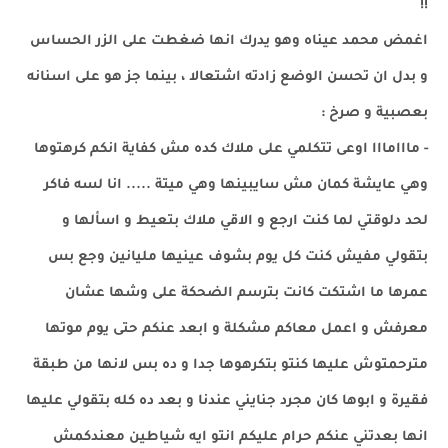
!!
اغمض محمد عيناه وهو يدرك انها ضغطت على الزر الحساس
و بدل ان تحسن الوضع زادته اشتعالا ، بينما جز هو على اسنانه
بعصبية و صرخ :
- مااامااا اوعى تتكلمي على ملاك كده مش كفاية انكم كرهتوها
وهي عايشة كمان مش سايبينها وهي ميتة ..... انا لسه فاكر
لحد دلوقتي لما كنت ارجع و الاقي ملاك بتعيط و اسألها و
بتقولي مفيش كنت كل يوم بشوف عينيها مليانين وجع بس
عمرها ما اشتكت كانت بترسم الضحكة على وشها عشان
معرفش و اعمل معاكم مشكلة و ابعد عنكم حتى يوم موتها
مترحمتوش عليها كنتو بتكرهوها جدا و ده بس لانها من طبقة
فقيرة و ابوها كان مجرد جنايني عندنا و بعد ده كله بتقولي عليها
انها بعدتني عنكم حرام عليكم انتو ايه شياطين معندكمش