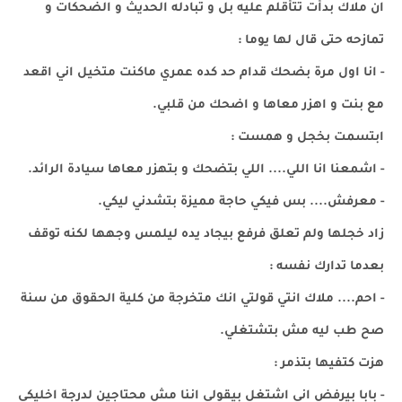
ان ملاك بدأت تتأقلم عليه بل و تبادله الحديث و الضحكات و
تمازحه حتى قال لها يوما :
- انا اول مرة بضحك قدام حد كده عمري ماكنت متخيل اني اقعد
مع بنت و اهزر معاها و اضحك من قلبي.
ابتسمت بخجل و همست :
- اشمعنا انا اللي.... اللي بتضحك و بتهزر معاها سيادة الرائد.
- معرفش.... بس فيكي حاجة مميزة بتشدني ليكي.
زاد خجلها ولم تعلق فرفع بيجاد يده ليلمس وجهها لكنه توقف
بعدما تدارك نفسه :
- احم.... ملاك انتي قولتي انك متخرجة من كلية الحقوق من سنة
صح طب ليه مش بتشتغلي.
هزت كتفيها بتذمر :
- بابا بيرفض اني اشتغل بيقولي اننا مش محتاجين لدرجة اخليكي