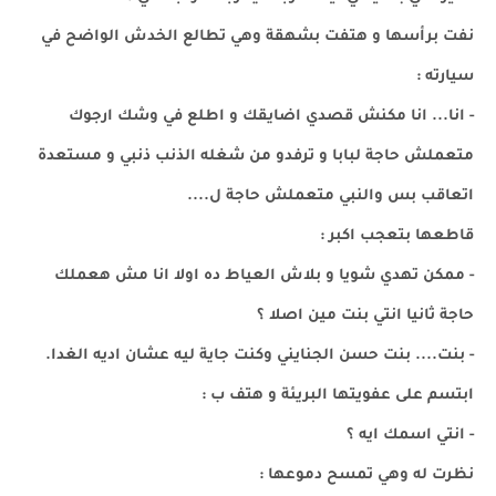
نفت برأسها و هتفت بشهقة وهي تطالع الخدش الواضح في
سيارته :
- انا... انا مكنش قصدي اضايقك و اطلع في وشك ارجوك
متعملش حاجة لبابا و ترفدو من شغله الذنب ذنبي و مستعدة
اتعاقب بس والنبي متعملش حاجة ل....
قاطعها بتعجب اكبر :
- ممكن تهدي شويا و بلاش العياط ده اولا انا مش هعملك
حاجة ثانيا انتي بنت مين اصلا ؟
- بنت.... بنت حسن الجنايني وكنت جاية ليه عشان اديه الغدا.
ابتسم على عفويتها البريئة و هتف ب :
- انتي اسمك ايه ؟
نظرت له وهي تمسح دموعها :