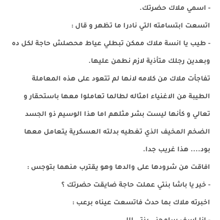
- اسمي ملاك حضرتك.
اتسعت ابتسامته التي نادرا ما تظهر و قال :
- طيب يا انسة ملاك ممكن تبطلي عياط محصلش حاجة لكل ده
وبعدين رجلك متأذية لازم نطمن عليها.
تفاجأت ملاك من كلامه لانها لم تتعود على هذه المعاملة
الطيبة من الاغنياء امثاله لطالما تعاملوا معها باستحقار و
تعالي و كأنها ليست بشر مثلهم اما هذا الوسيم ذو الجسد
الضخم المخيف الذي تغطيه بدلته العسكرية يتعامل معها
بود.... هذا غريب جدا.
افاقت من شرودها على والدها وهو يقترب منهما بتوجس :
- خير يا باشا بنتي عملت حاجة ضايقت حضرتك ؟
اخبرته ملاك بما حدث فاتسعت عيناه برعب :