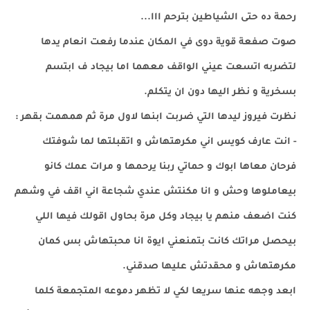
رحمة ده حتى الشياطين بترحم ااا...
صوت صفعة قوية دوى في المكان عندما رفعت انعام يدها
لتضربه اتسعت عيني الواقف معهما اما بيجاد ف ابتسم
بسخرية و نظر اليها دون ان يتكلم.
نظرت فيروز ليدها التي ضربت ابنها لاول مرة ثم همهمت بقهر :
- انت عارف كويس اني مكرهتهاش و اتقبلتها لما شوفتك
فرحان معاها ابوك و حماتي ربنا يرحمها و مرات عمك كانو
بيعاملوها وحش و انا مكنتش عندي شجاعة اني اقف في وشهم
كنت اضعف منهم يا بيجاد وكل مرة بحاول اقولك فيها اللي
بيحصل مراتك كانت بتمنعني ايوة انا محبتهاش بس كمان
مكرهتهاش و محقدتش عليها صدقني.
ابعد وجهه عنها سريعا لكي لا تظهر دموعه المتجمعة كلما