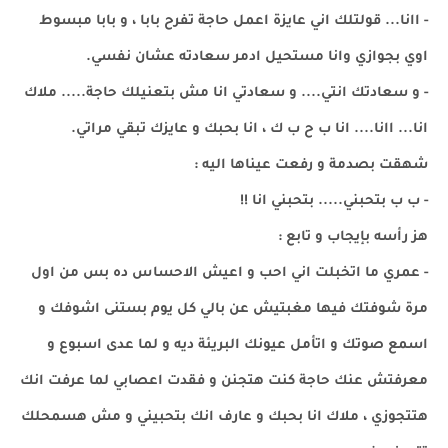
- اانا... قولتلك اني عايزة اعمل حاجة تفرح بابا ، و بابا مبسوط
اوي بجوازي وانا مستحيل ادمر سعادته عشان نفسي.
- و سعادتك انتي.... و سعادتي انا مش بتعنيلك حاجة..... ملاك
انا... اانا.... انا ب ح ب ك ، انا بحبك و عايزك تبقي مراتي.
شهقت بصدمة و رفعت عيناها اليه :
- ب ب بتحبني..... بتحبني انا !!
هز رأسه بإيجاب و تابع :
- عمري ما اتخبلت اني احب و اعيش الاحساس ده بس من اول
مرة شوفتك فيها مغبتيش عن بالي كل يوم بستنى اشوفك و
اسمع صوتك و اتأمل عيونك البريئة ديه و لما عدى اسبوع و
معرفتش عنك حاجة كنت هتجنن و فقدت اعصابي لما عرفت انك
هتتجوزي ، ملاك انا بحبك و عارف انك بتحبيني و مش هسمحلك