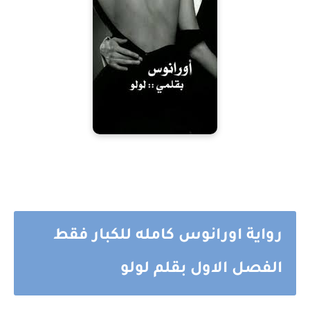
رواية اورانوس كامله للكبار فقط
الفصل الاول بقلم لولو