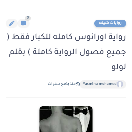
0
روايات شيقه
رواية اورانوس كامله للكبار فقط (
جميع فصول الرواية كاملة ) بقلم
لولو
Yasmina mohamed
منذ بضع سنوات