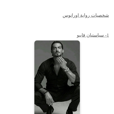
شخصيات رواية اورانوس
1- سباستيان فابيو