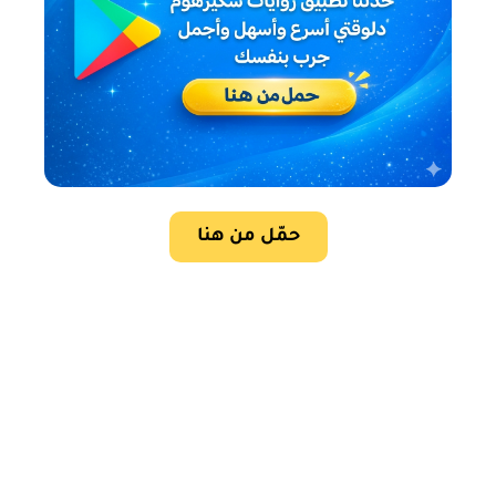
حمّل من هنا