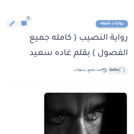
0
روايات شيقه
رواية النصيب ( كامله جميع
الفصول ) بقلم غاده سعيد
GeGe
منذ بضع سنوات