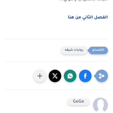
الفصل الثاني من هنا
روايات شيقه
GeGe