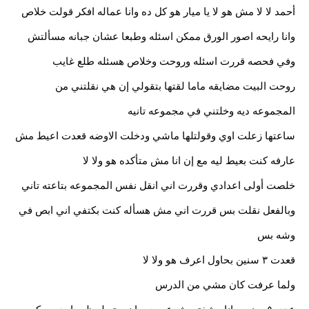
أحمد لا لا مش هو لا يا ميار هو كل ده وانا عماله افكر قولت خلاص
وانا رايحه اصور الورق ممكن اسئله وطبعا عشان جبانه مسألتش
وفي فحصه قررت اسئله وروحت وخلاص هسئله طلع غايب
روحت البيت مضايقه ماما لقتها بتقولي إن هي نقلتني من
المجموعه ديه وخلتني في مجموعه تانيه
ساعتها زعلت اوي وقولتلها ماشي ودخلت الاوضه قعدت اعيط مش
عارفه كنت بعيط ليه مع إن انا مش متأكده هو ولا لا
خلصت أولى اعدادي وقررت اني انقل نفس المجموعه بتاعته تاني
وبالفعل نقلت بس قررت اني مش هسأله كنت بكتفي اني ابص في
وشه بس
قعدت ٣ سنين بحاول اعرف هو ولا لا
ولما عرفت كان مشي من الدرس
عدي ٥ سنين وانا مشفتهوش عمري ما نسيته لحظه واحده يمكن