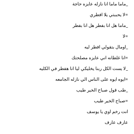
_ماما ماما انا نازله عايزه حاجة
=لا يحببتي يلا افطري
_ماما هل انا بفطر هل انا بفطر
=لا
_اومال بتقولي افطر ليه
=انا غلطانه اني عايزه مصلحتك
_لا يست الكل ربنا يخليكي ليا انا هفطر في الكليه
=ايوه ايوه على الناس الي نازله الجامعه
_طب قول صباح الخير طيب
=صباح الخير طيب
انت رخم اوي يا يوسف
عارف عارف