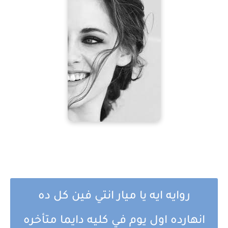
روايه ايه يا ميار انتي فين كل ده
انهارده اول يوم في كليه دايما متأخره