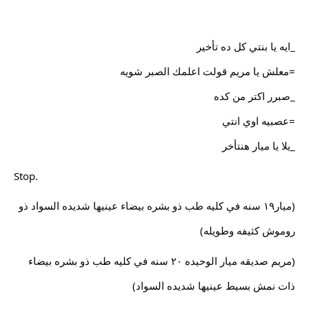
_ايه يا بنتي كل ده تأخير
=معلش يا مريم قولت اعلمك الصبر شويه
_صبرر اكتر من كده
=عصبيه اوي انتي
_يلا يا ميار هنتأخر
Stop.
(ميار١٩ سنه في كليه طب ذو بشره بيضاء عينيها شديده السواد ذو
روموش كثيفه وطويله)
(مريم صديقه ميار الوحيده ٢٠ سنه في كليه طب ذو بشره بيضاء
ذات نمش بسيط عينيها شديده السواد)