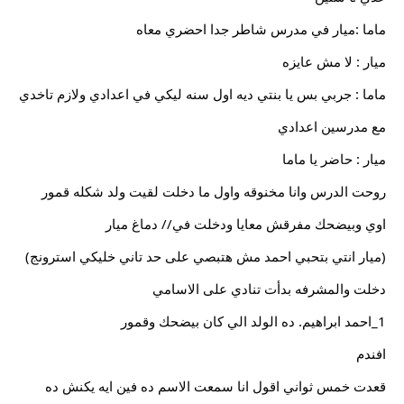
ماما :ميار في مدرس شاطر جدا احضري معاه
ميار : لا مش عايزه
ماما : جربي بس يا بنتي ديه اول سنه ليكي في اعدادي ولازم تاخدي
مع مدرسين اعدادي
ميار : حاضر يا ماما
روحت الدرس وانا مخنوقه واول ما دخلت لقيت ولد شكله قمور
اوي وبيضحك مفرقش معايا ودخلت في// دماغ ميار
(ميار انتي بتحبي احمد مش هتبصي على حد تاني خليكي استرونج)
دخلت والمشرفه بدأت تنادي على الاسامي
1_احمد ابراهيم. ده الولد الي كان بيضحك وقمور
افندم
قعدت خمس ثواني اقول انا سمعت الاسم ده فين ايه يكنش ده