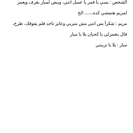
الشخص : بسي يا قمر يا عسل انتي، ويبص لميار بقرف ويغمز
لمريم هتمشي كده....... الخ
مريم : شكرآ بس انتي مش متربي وعايز تاخد قلم يفوقك، طرخ،
قال بتغمزلي يا كحيان يلا يا ميار
ميار : يلا يا تربيتي