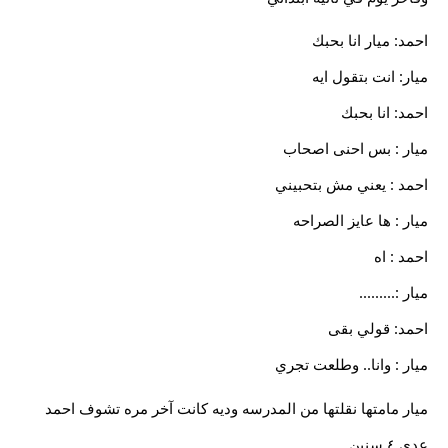
احمد: ميار انا بحبك
ميار: انت بتقول ايه
احمد: انا بحبك
ميار : بس احنى اصحاب
احمد : يعني مش بتحبيني
ميار : ها عايز الصراحه
احمد : اه
ميار :.........
احمد: قولي بقى
ميار : وانا.. وطلعت تجري
ميار مامتها نقلتها من المدرسه وديه كانت آخر مره تشوف احمد
عدي ٤ سنين