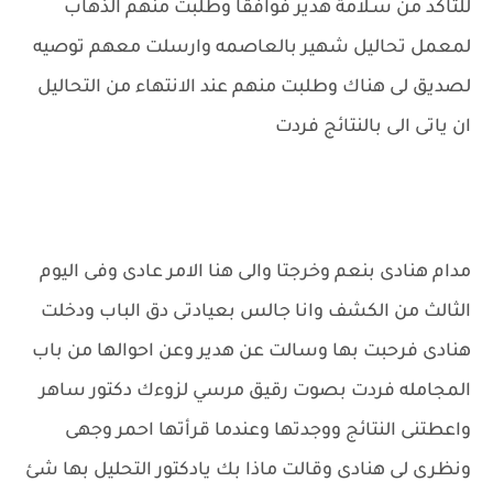
للتاكد من سـلامة هدير فوافقا وطلبت منهم الذهاب
لمعمل تحاليل شهير بالعاصمه وارسلت معهم توصيه
لصديق لى هناك وطلبت منهم عند الانتهاء من التحاليل
ان ياتى الى بالنتائج فردت
مدام هنادى بنعم وخرجتا والى هنا الامر عادى وفى اليوم
الثالث من الكشف وانا جالس بعيادتى دق الباب ودخلت
هنادى فرحبت بها وسالت عن هدير وعن احوالها من باب
المجامله فردت بصوت رقيق مرسي لزوءك دكتور ساهر
واعطتنى النتائج ووجدتها وعندما قرأتها احمر وجهى
ونظرى لى هنادى وقالت ماذا بك يادكتور التحليل بها شئ