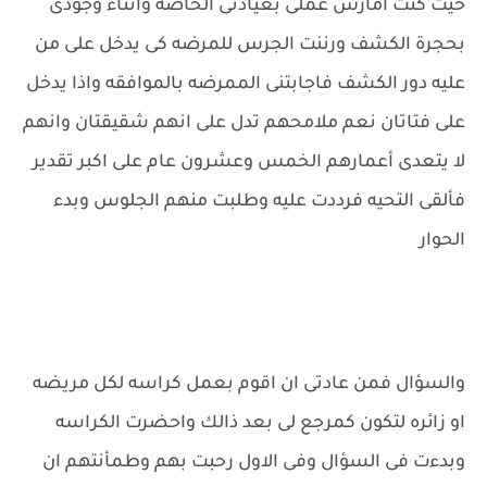
حيث كنت امارس عملى بعيادتى الخاصه واثناء وجودى
بحجرة الكشف ورننت الجرس للمرضه كى يدخل على من
عليه دور الكشف فاجابتنى الممرضه بالموافقه واذا يدخل
على فتاتان نعم ملامحهم تدل على انهم شقيقتان وانهم
لا يتعدى أعمارهم الخمس وعشرون عام على اكبر تقدير
فألقى التحيه فرددت عليه وطلبت منهم الجلوس وبدء
الحوار
والسؤال فمن عادتى ان اقوم بعمل كراسه لكل مريضه
او زائره لتكون كمرجع لى بعد ذالك واحضرت الكراسه
وبدءت فى السؤال وفى الاول رحبت بهم وطمأنتهم ان