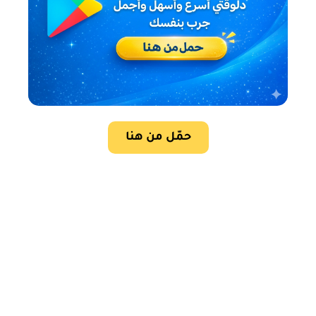
حمّل من هنا