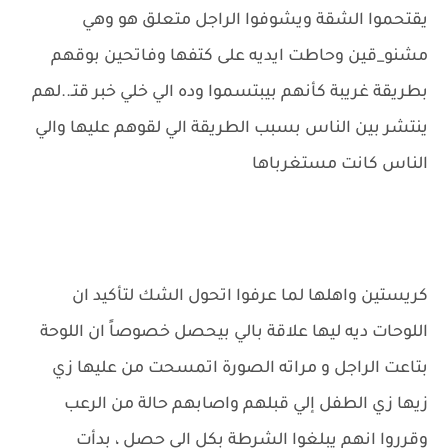
يقتحموا الشقة ويشوفوا الراجل متعلق هو وهي
مشنو_قين وحاطت ايديه على كتفها وفاتحين بوقهم
بطريقة غريبة كأنهم بيبتسموا وده الي خلي خبر قتـ..لهم
ينتشر بين الناس بسبب الطريقة الي لقوهم عليها والي
الناس كانت مستغرباها
كريستين واهلها لما عرفوا اتحول الشك لتأكيد ان
اللوحات ديه ليها علاقة بالي بيحصل خصوصاً ان اللوحة
بتاعت الراجل و مراته الصورة اتمسحت من عليها زي
زيها زي الطفل إلي قبلهم واصابهم حالة من الرعب
وقرروا انهم يبلغوا الشرطة بكل الي حصل ، بدأت