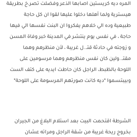
المره ديه كريستين اصابها الذعر وفضلت تصر.خ بطريقة
هيسترية ولما أهلها دخلوا عليها لقوا ان كل حاجة
طبيعية وده الي خلاهم يفكروا ان البنت نفسها الي فيها
حاجة ، في نفس يوم ينتشر في المدينة خبر وفاة المسن
و زوجته في حادثة قتـ..ل غريبة ، لأن منظرهم وهما
مقتـ..ولين كان نفس منظرهم وهما مرسومين على
اللوحة بالظبط، الراجل كان حاطت ايديه على كتف الست
وبيبتسموا *ديه كانت صورتهم المرسومة على اللوحة*
الشرطة اقتحمت البيت بعد استلام البلاغ من الجيران
بخروج ريحة غريبة من شقة الراجل ومراته عشان