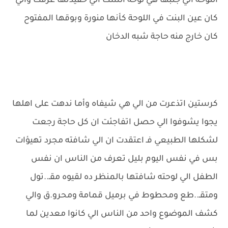
اللوحة الي جنبها هي لوحة الست الي حفيدتها غرقت والي
كان عين البنت في اللوحة كأنها منورة وبوقها المفتوح
كان خارج منه حاجة شبه الدخان
كرستين اتذعرت من الي هي شيفاه وأما ندهت على اهلها
يجوا يشوفوا الي حصل اتفاجئت ان كل حاجة رجعت
لشكلها الطبيعي فـ اعتقدت ان الي شافته مجرد تهيؤات
بس في نفس اليوم بليل تعرف من الناس ان نفس
الطفل الي لوحته شافتها بالمنظر ده لقيوه مقـ..تول
ومتقـ..طع ومحطوط في برميل قمامة ومحرو.ق والي
كشف الموضوع واحد من الناس الي كانوا معدين لما