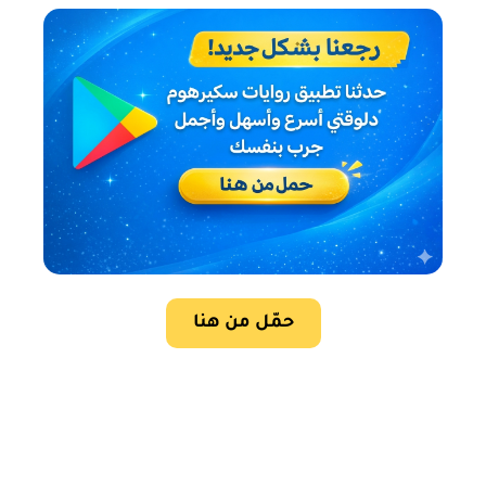
حمّل من هنا