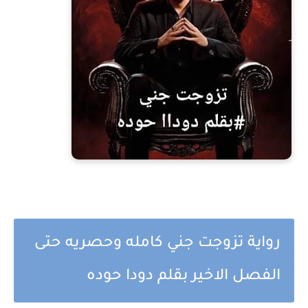
رواية تزوجت جني كامله وحصريه حتى
الفصل الاخير بقلم دودا حوده