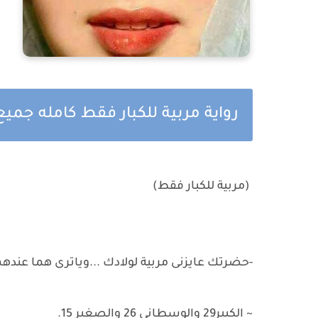
رواية مربية للكبار فقط كامله جم
(مربية للكبار فقط)
-حضرتك عايزنى مربية لولادك ...وياترى هما عنده
~ الكبير29 والوسطانى 26 والصغير 15.