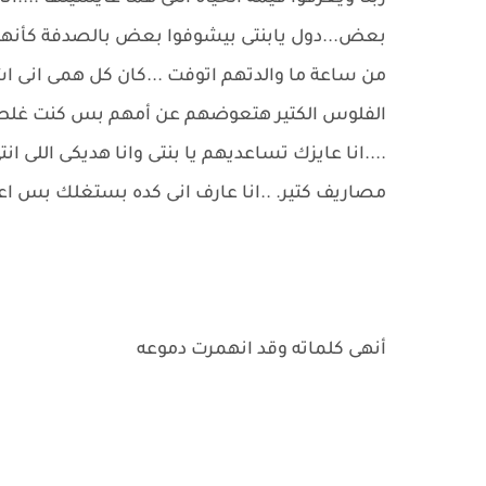
بعض...دول يابنتى بيشوفوا بعض بالصدفة كأنهم
من ساعة ما والدتهم اتوفت ...كان كل همى انى
الفلوس الكتير هتعوضهم عن أمهم بس كنت غلطان
....انا عايزك تساعديهم يا بنتى وانا هديكى اللى ان
مصاريف كتير. ..انا عارف انى كده بستغلك بس اعم
أنهى كلماته وقد انهمرت دموعه