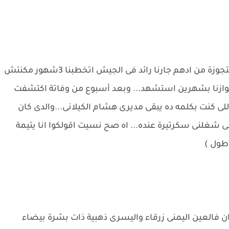
(انا نورسين عندى 23سنة أرملة...ايوة أرملة كنت متجوزة من ادهم جارنا رائد فى الجيش اتخطبنا 3شهور مكنتش
 جوازنا بشهرين استشهد... وبعد أسبوع من وفاتة اكتشفت
اللى كنت بكلمه ده يبقى مديرى هشام الكيلانى...والدى كان
 شغلنى سكرتيرة عنده... اه صح نسيت اقولكوا انا يتيمة
طول )
وان فالعين اليمنى زرقاء واليسرى ذهبية ذات بشرة بيضاء