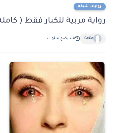
روايات شيقه
رواية مربية للكبار فقط ( كا
GeGe
منذ بضع سنوات