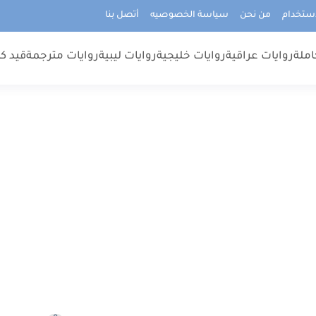
استخدام
من نحن
سياسة الخصوصيه
أتصل بنا
املة
روايات عراقية
روايات خليجية
روايات ليبية
روايات مترجمة
قيد كت