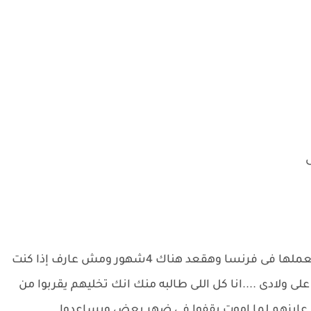
ى
هشام بحزن: يا بنتى انا عندى عملية قلب مفتوح هعملها فى فرنسا وهقعد هناك 4شهور ومش عارف إذا كنت
 ولادى ....انا كل اللى طالبه منك انك تخليهم يقربوا من
.انا عايزهم لما اموت يقفوا فى ضهر بعض ويساعدوا