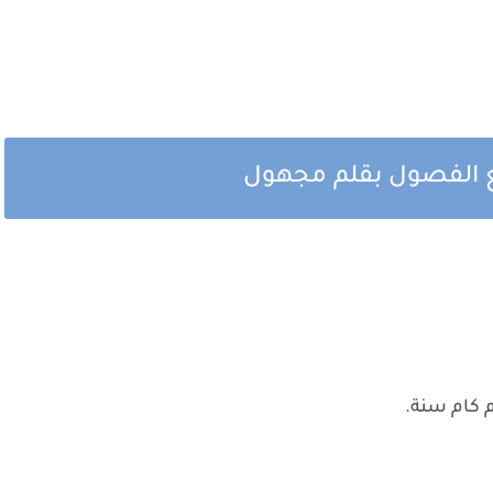
يع الفصول بقلم مجهول
م كام سنة.