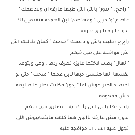
" راجح : " بدور" يابتى انتى طبعا عارفه ان ولاد عمك "
عاصم "و" حربى " ومعتصم" ابن العمده متقدمين لك
بدور : ايوه يابوى عارفه
راج ح : طيب يابتى واد عمك " مدحت " كمان طالبك انتى
بقى موافجه على مين فيهم
" نهال" بصت لاختها عايزه تعرف ردها . وهى وبتوعد
نفسها انها هتنسى حبها لابن عمها " مدحت " حتى لو
اختها مااخترتهوش اما " بدور" فكانت نظرتها ضايعه
مش مفهومه
راجح : ها يابتى انتى رأيك ايه . تختارى مين فيهم
بدور : مش عارفه ياابوى هما كلهم مايتعايبوش اللى
تجول عليه انت . انا موافجه عليه