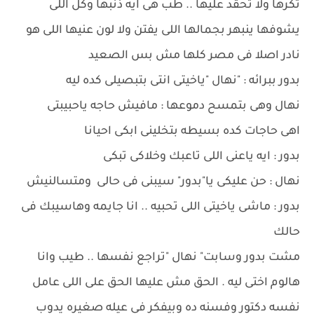
تكرها ولا تحقد عليها .. طب هى ايه ذنبها وكل اللى
يشوفها ينبهر بجمالها اللى يفتن ولا لون عنيها اللى هو
نادر اصلا فى مصر كلها مش بس الصعيد
بدور ببرائه : "نهال "ياخيتى انتى بتبصيلى كده ليه
نهال وهى بتمسح دموعها : مافيش حاجه ياحبيبتى
اهى حاجات كده بسيطه بتخلينى ابكى احيانا
بدور : ايه ياعنى اللى تاعبك وخلاكى تبكى
نهال : حن عليكى يا"بدور" سيبنى فى حالى ومتسالنيش
بدور : ماشى ياخيتى اللى تحبيه .. انا جايمه وهاسيبك فى
حالك
مشت بدور وسابت" نهال "تراجع نفسها .. طيب وانا
هالوم اختى ليه . الحق مش عليها الحق على اللى عامل
نفسه دكتور وفسنه ده وبيفكر فى عيله صغيره يدوب