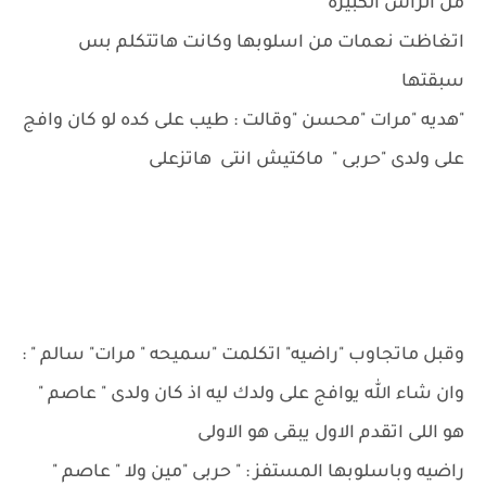
من الراس الكبيره
اتغاظت نعمات من اسلوبها وكانت هاتتكلم بس
سبقتها
"هديه "مرات "محسن "وقالت : طيب على كده لو كان وافج
على ولدى "حربى " ماكتيش انتى هاتزعلى
وقبل ماتجاوب "راضيه" اتكلمت "سميحه " مرات" سالم " :
وان شاء الله يوافج على ولدك ليه اذ كان ولدى " عاصم "
هو اللى اتقدم الاول يبقى هو الاولى
راضيه وباسلوبها المستفز : " حربى "مين ولا " عاصم "