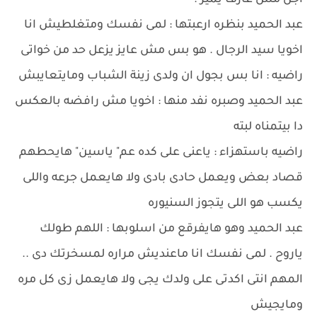
اجن مش عارف يميز .
عبد الحميد بنظره ارعبتها : لمى نفسك ومتغلطيش انا
اخويا سيد الرجال . هو بس مش عايز يزعل حد من خواتى
راضيه : انا بس بجول ان ولدى زينة الشباب ومايتعايبش
عبد الحميد وصبره نفد منها : اخويا مش رافضه بالعكس
دا بيتمناه لبته
راضيه باستهزاء : ياعنى على كده عم" ياسين" هايحطهم
قصاد بعض ويعمل حادى بادى ولا هايعمل جرعه واللى
يكسب هو اللى يتجوز السنيوره
عبد الحميد وهو هايفرقع من اسلوبها : اللهم طولك
ياروح . لمى نفسك انا ماعنديش مراره لمسخرتك دى ..
المهم انتى اكدتى على ولدك يجى ولا هايعمل زى كل مره
ومايجيش