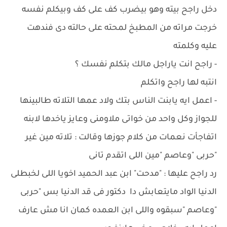
دخل راجح بيته وهو بيضرب كف على كف وبيكلم نفسه
خرجت مراته من المطبخ لمحته على حالته دى فندهت
عليه وكلمته
- راجح انت ياراجل مالك بتكلم نفسك ؟
انتبه لها راجح واتكلم
- اعمل ايه يابنت الناس بتك ولاد عمها التلاته طالبينها
للجواز وكل واحد من خواتى ملاومنى وعايز ياخدها لابنه
اتفاجأت نعمات من كلام جوزها وقالت : تلاته مين غير
"حربى "وعاصم "مين اللى اتقدم تانى
رد راجح عليها : "مدحت" ابن عبد الحميد اخويا اللى لخبطلى
الدنيا الواد مايتعابش دا دكتور فى قد الدنيا بس "حربى
"وعاصم "سبقوه واللى ابن العمده كمان انا مش عارف