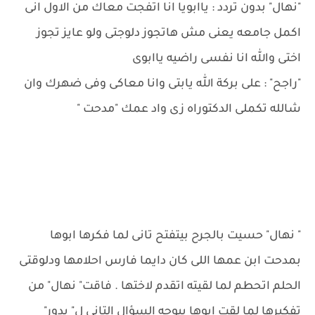
"نهال" بدون تردد : ياابويا انا اتفجت معاك من الاول انى
اكمل جامعه يعنى مش هاتجوز دلوجتى ولو عايز تجوز
اختى والله انا نفسى راضيه ياابوى
"راجح" : على بركة الله يابتى وانا معاكى وفى ضهرك وان
شالله تكملى الدكتوراه زى واد عمك "مدحت "
" نهال" حسيت بالجرح بيتفتح تانى لما فكرها ابوها
بمدحت ابن عمها اللى كان دايما فارس احلامها ودلوقتى
الحلم اتحطم لما لقيته اتقدم لاختها . فاقت" نهال" من
تفكيرها لما لقت ابوها بيوجه السؤال التانى ل" بدور"