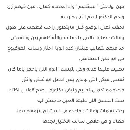
مين ولاحتى " معتصم " واد العمده كمان . مين فيهم زى
ولدى الدكتور اسم النبى حارسه
لحقت نهال الوضع قبل مايتطور راحت قطعت على طول
وقالت : صلوا عالنبى ياجماعه والله كلهم زين ومافيش
حد فيهم يتعايب عشان كده ابويا احتار وساب الموضوع
فى ايد جدى اسماعيل
بصيت عليها هديه وهى بتبسم : ايوه انتى ياجمر ياما كان
نفسى فيكى انتى لولدى بس اعمل ايه فيكى وانتى
مصممه تكملى تعليم وتبقى دكتوره .. صح قوليلى اختك
ست الحسن اللى عليها العين ماجتش ليه
ردت نعمات وقالت : جاعده فى البيت اى لازمة جايتها
معانا و هى خلاص سابت الاختيار لجدها