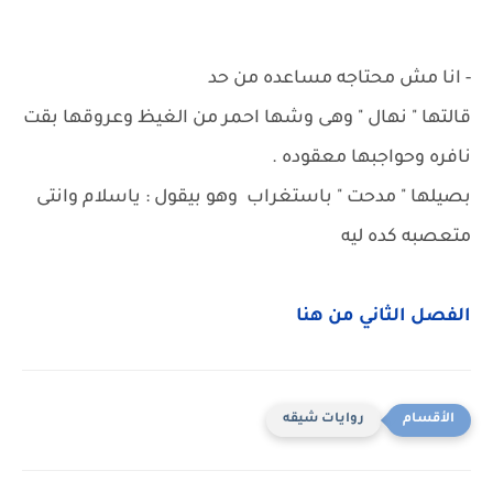
- انا مش محتاجه مساعده من حد
قالتها " نهال " وهى وشها احمر من الغيظ وعروقها بقت
نافره وحواجبها معقوده .
بصيلها " مدحت " باستغراب وهو بيقول : ياسلام وانتى
متعصبه كده ليه
الفصل الثاني من هنا
روايات شيقه