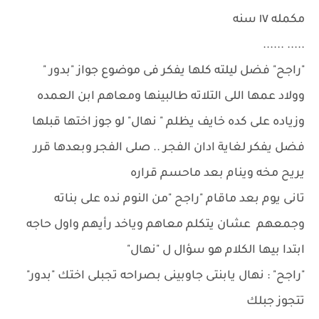
مكمله ١٧ سنه
..... ......
"راجح" فضل ليلته كلها يفكر فى موضوع جواز "بدور "
وولاد عمها اللى التلاته طالبينها ومعاهم ابن العمده
وزياده على كده خايف يظلم " نهال" لو جوز اختها قبلها
فضل يفكر لغاية ادان الفجر .. صلى الفجر وبعدها قرر
يريح مخه وينام بعد ماحسم قراره
تانى يوم بعد ماقام "راجح "من النوم نده على بناته
وجمعهم عشان يتكلم معاهم وياخد رأيهم واول حاجه
ابتدا بيها الكلام هو سؤال ل "نهال"
"راجح" : نهال يابنتى جاوبينى بصراحه تجبلى اختك "بدور"
تتجوز جبلك