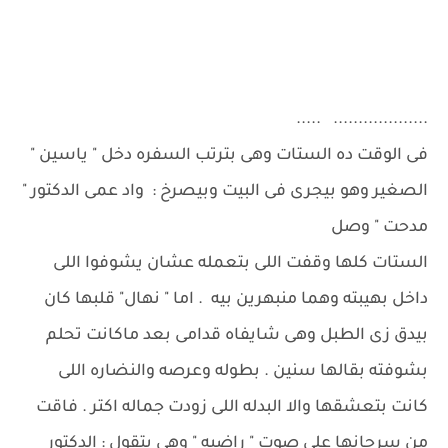
................... .....
فى الوقت ده الستات وهى بترتب السفره دخل " ياسين "
الصغير وهو بيجرى فى البيت وبيصرخ : واد عمى الدكتور "
مدحت " وصل
الستات كلها وقفت اللى بتعمله عشان يشوفوا اللى
داخل بهيبته وهما منبهرين بيه . اما " نهال" قلبها كان
بيدق زى الطبل وهى شايفاه قدامى بعد ماكانت تحلم
بشوفته بقالها سنين . بطوله وعرصه والنضاره اللى
كانت بتعشقها والا البدله اللى زودت جماله اكتر . فاقت
من سرحانها على صوت " راضيه " وهى بتقول : الدكتور