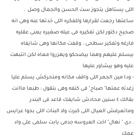
اللى يستاهل يتجوز ست الحسن والجمال وصل .
ساعتها رجعت لقرارها وللفكره اللى خدتها عنه وهى انه
صحيح دكتور لكن تفكيره فى عيله صغيره يعنى عقليه
فارغه وتفكير سطحى . وقفت مكانها وهى شايفاه
بيسلم عليهم وهما بيضحكو ويهزروا معاه لكن انتبهت
عليه وهو بيشاور عليها
- ودا مين الجمر اللى واقف مكانه ومتحركش يسلم عليا
زغدته عمتها" صباح" فى كتفه وهى بتقول : طبعا ماانت
بقالك ٤ سنين محادش شايفك قاعد فى البندر
وماتعرفش العيال اللى كبرت ولا البنات اللى بجوا عرايس
. دى " نهال" اخت العروسه جدمى يابت سلمى على واد
عمك