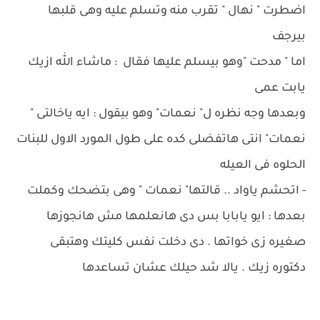
اضطرت " نهال " تقرب منه وتسلم عليه وهى قلبها
بيرجف
اما " مدحت "وهو بيسلم عليها فقال : ماشاء الله ازيك
يابت عمى
وبعدها وجه نظره ل" نعمات" وهو بيقول : ايه ياخالتى "
نعمات" انتى هاتفضلى كده على طول المورد الاول للبنات
الحلوه فى العيله
- اتحشم ياواد .. قالتها" نعمات " وهى بتضحك وكملت
بعدها : ايو يابابا بس دى هانعلمها مش هانجوزها
صغيره زى خواتها . دى دخلت نفس كليتك وهتبقى
دكتوره زيك . يالا شد حيلك عشان تساعدها