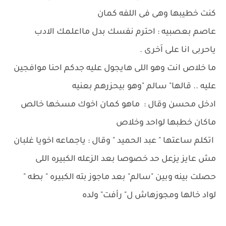
كنت خطيبها وهى فى اللفه كمان
عاصم بعصبيه : احترم نفسك بدل مااعلمك الادب
ياحربى انا على اَخرى .
ما خلاص انت وهو اللى هايجول عليه جدكم احنا موافجين
عليه .. قالها" سالم "وهو بيحزرهم بعنيه
ادخل محسن وقال : ماهو كمان اخوك مسخها خالص
ماكان خطبها لواحد وخلاص
اتكلم ساعتها " عبد الحميد " وقال : ياجماعه اخويا غلبان
مش عايز يزعل حد خصوصا بعد الزعله الكبيره اللى
حصلت بينه وبين "سالم" بعد ماجوز بته الكبيره " بطه "
لواد خالها ومجوزهاش ل" رأفت" ولده