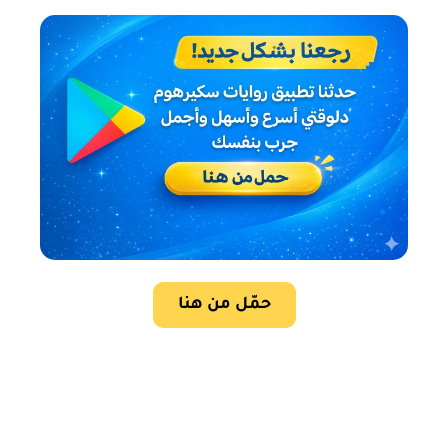
حمّل من هنا