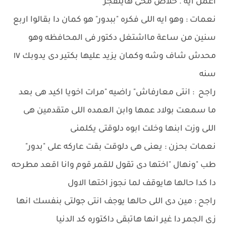
اعمل ايه . خلاص مخى هاينفجر
نعمات : وهو ايه اللى فكره "ببدور" هو كمان دا بقالوا اربع
سنين من ساعة مااشتغل دكتور فى المحافظه وهو
محدش شاف وشه وكمان يزيد عليها بكتير دى يدوبك ١٧
سنه
راجح : انتى معارفاش" راضيه "مرات اخويا اكيد هى بعد
ما سمعت بولاد عمها وابن العمده اللى متقدمين هى
اللى وزت ابنها وخلت ابوه دلوقتى يكلمنى
نعمات بحزن : يعنى هى دلوقت بقت عاركه على "بدور"
طب "ونهال "اختها دى تقول للقمر قوم وانا اقعد مطرحه
دا كدا حالها هايوقف لما نجوز اختها الاول
راجح : مين دى اللى حالها يوجف انتى جولتى بنفسك انها
زى الجمر دا غير انها هاتبقى داكتوره كد الدنيا