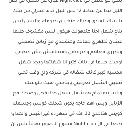
بصي هو شغل في Night club عباره عن سهره قي نص
الليل بيدا من ساعه 12 نص الليل كده، هتنزلي من بيتك
بلبسك العادي وهناك هتغيري هدومك وتلبسي لبس
بتاع شغل احنا هندهولك هيكون لبس مكشوف طبعا
عشان تظهري جمالك وهتقعدي مع زبائن تضحكي
وتهزري معاهم وهترقصي ومتخافيش مش هتكوني
لوحدك طبعا في بنات كتير انا شغلتها وبجد شغل
مكسبه كبير كانك شغاله في شركه واي وقت تحبي
تسيبي الشغل تعرفيني وبتاخدي بقيت فلوسك
وبتسيبيه تمام هو شغل سهل جدا رقص وضحك مع
الزباين وبس اهم حاجه يكون شكلك كويس وجسمك
كويس هتاخدي 30 الف في شهر ده غير التبس والهدايا
طبعا في ال Night club ممنوع التصوير نهائيآ بلس ان