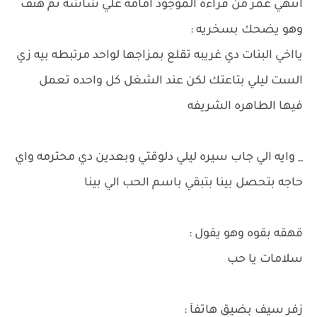
انتهي عمر من قراءه الموجود امامه علي شاشه ثم هتف
وهو يضحك بسخريه :
يااخي البنات دي غريبه تقلع بمزاجها لواحد مرتبطه بيه زي
الست ليلي بتاعتك لكن عند الشغل كل واحده تعمل
فيها الطاهره الشريفه
_ وايه الي جاب سيره ليلي دلوقتي وبعدين دي محترمه واي
حاجه بتحصل بينا بتبقي باسم الحب الي بينا
قهقه بقوه وهو يقول :
سلامات يا حب
زفر سيف بضيق هاتفآ :