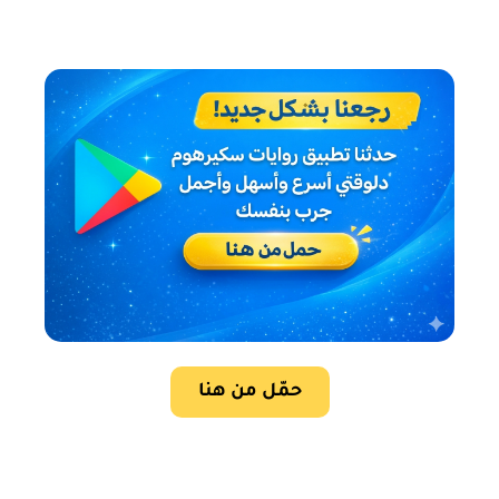
حمّل من هنا