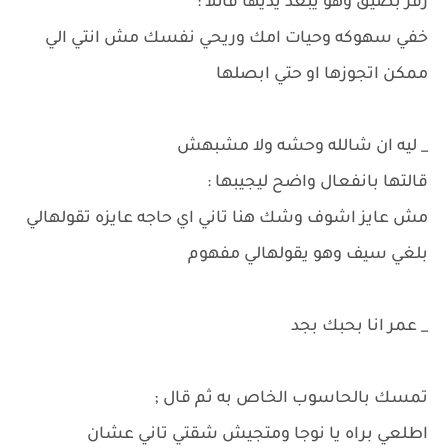
زفر بضيق وهو يبعد يديها قائلا :
خفي سهوكه وحيات امك وريحي نفسك مش انتي الي
ممكن اتجوزها او حتي ابصلها
_ ليه ان شالله وحشه ولا مشبهش
قالتها بانفعال واضح ليجيبها :
مش عايز اشوف وشك هنا تاني اي حاجه عايزه تقولهالي
بلغي سيف وهو يقولهالي مفهوم
_ عمر انا بحبك بجد
تمسك بالحاسوب الخاص به ثم قال ;
اطلعي براه يا نوجا ومتجيش شقتي تاني عشان