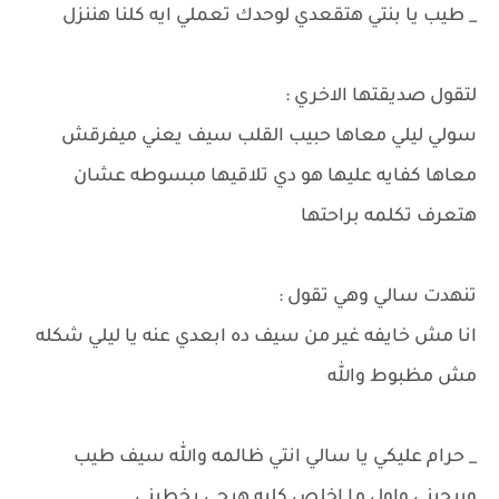
_ طيب يا بنتي هتقعدي لوحدك تعملي ايه كلنا هننزل
لتقول صديقتها الاخري :
سولي ليلي معاها حبيب القلب سيف يعني ميفرقش
معاها كفايه عليها هو دي تلاقيها مبسوطه عشان
هتعرف تكلمه براحتها
تنهدت سالي وهي تقول :
انا مش خايفه غير من سيف ده ابعدي عنه يا ليلي شكله
مش مظبوط والله
_ حرام عليكي يا سالي انتي ظالمه والله سيف طيب
وبيحبني واول ما اخلص كليه هيجي يخطبني