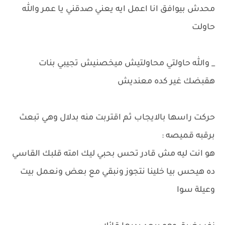
محدش بيوافق انا اعمل ايه يعني صدقني يا عمر والله
حاولت
_ والله حاولتي محاولتيش ميخصنيش تجيبي بنات
هقبضك غير كده معنديش
حركت راسها بالايجاب ثم اقتربت منه بدلال وهي تبعث
برقبه قميصه :
هو انت ليه مش قادر تحس بحبي ليك امته قلبك القاسي
ده هيحس بيا خلينا نتجوز ونبقي مع بعض ونعمل بيت
وعيلة سوا