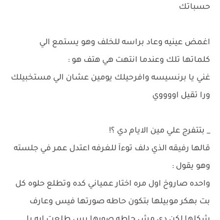
حسباتك
اغمض عينيه وعاد براسه للخلف وهو يستمع الي
كلماتها تلك وعندما انتهت هي هتف هو :
غني يا برنسيسه وافرحيلك يومين عشان الي مستخبيلك
ورا تقيل اووووي
_ بتتفرج علي مين الايام دي ؟!
قالها رفيقه الذي دلف توءآ للغرفه اعتدل عمر في جلسته
وهو يقول :
واحده صاروخ اول مره اختار عمياني كده وتطلع حلوه كل
بت بهكر موبيلها بتكون حاطه صورتها فيس وعارف
شكلها لكن دي مش حاطه صورها بس طلعت ايه يا