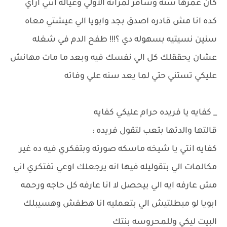
كان عمرها سنه وسافر لمراته الاولي وعياله انتي ازاي
كده انا مش قادره اصدق بجد وابويا الي عيشتي معاه
سنين نسيتيه بسهوله دي ؟!!! طفح الدم في شغله
عشان يحققلك كل الي نفسك فيه وبعد ما مات مهانش
عليكي تستني حتي لما يعد سنه علي وفاته
_ كفايه يا فريده حرام عليكي كفايه
قالتها والدتها بتعب لتقول فريده :
كفايه انتي يا شيخه ماسكه صورته وبتفكري فيه ده غير
مكالمات الي بتقوليله فيها انه يرجعلك اوعي تفتكري اني
مش عارفه ايه الي بيحصل لا انا عارفه كل حاجه ورحمه
ابويا لو مبطلتيش الي بتعمليه انا هطفش وهسيبلك
البيت ليكي وللمحروسه بنتك