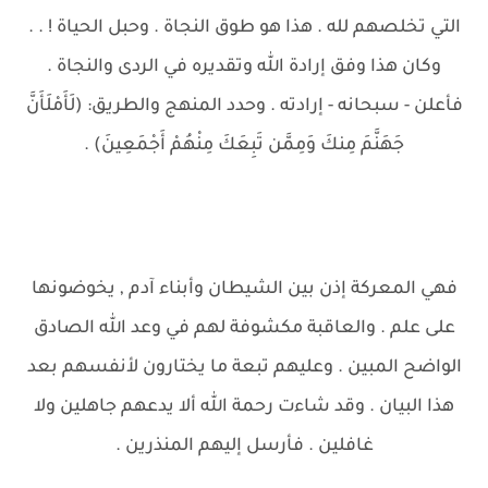
التي تخلصهم لله . هذا هو طوق النجاة . وحبل الحياة ! . .
وكان هذا وفق إرادة الله وتقديره في الردى والنجاة .
فأعلن - سبحانه - إرادته . وحدد المنهج والطريق: (لَأَمْلَأَنَّ
جَهَنَّمَ مِنكَ وَمِمَّن تَبِعَكَ مِنْهُمْ أَجْمَعِينَ) .
فهي المعركة إذن بين الشيطان وأبناء آدم , يخوضونها
على علم . والعاقبة مكشوفة لهم في وعد الله الصادق
الواضح المبين . وعليهم تبعة ما يختارون لأنفسهم بعد
هذا البيان . وقد شاءت رحمة الله ألا يدعهم جاهلين ولا
غافلين . فأرسل إليهم المنذرين .