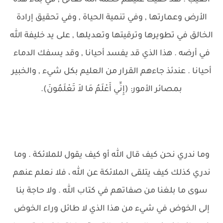
الغيب . لقد خفيت عليهم حكمة الله تعالى , في بناء هذه
الأرض وعمارتها , وفي تنمية الحياة , وفي تحقيق إرادة
الخالق في تطويرها وترقيتها وتعديلها , على يد خليفة الله
في أرضه . هذا الذي قد يفسد أحيانا , وقد يسفك الدماء
أحيانا . عندئذ جاءهم القرار من العليم بكل شيء , والخبير
بمصائر الأمور: (إِنِّي أَعْلَمُ مَا لاَ تَعْلَمُونَ).
وما ندري نحن كيف قال الله أو كيف يقول للملائكة . وما
ندري كذلك كيف يتلقى الملائكة عن الله ، فلا نعلم عنهم
سوى ما بلغنا من صفاتهم في كتاب الله . ولا حاجة بنا
إلى الخوض في شيء من هذا الذي لا طائل وراء الخوض