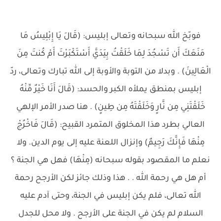
فوبّخ الله سبحانه وتعالى إبليس: (قَالَ يَا إِبْلِيسُ مَا
مَنَعَكَ أَن تَسْجُدَ لِمَا خَلَقْتُ بِيَدَيَّ أَسْتَكْبَرْتَ أَمْ كُنتَ مِنَ
الْعَالِينَ) . وبدلا من التوبة والأوبة إلى الله تبارك وتعالى، ردّ
إبليس بمنطق يملأه الكبر والحسد: (قَالَ أَنَا خَيْرٌ مِّنْهُ
خَلَقْتَنِي مِن نَّارٍ وَخَلَقْتَهُ مِن طِينٍ) . هنا صدر الأمر الإلهي
العالي بطرد هذا المخلوق المتمرد القبيح: (قَالَ فَاخْرُجْ
مِنْهَا فَإِنَّكَ رَجِيمٌ) وإنزال اللعنة عليه إلى يوم الدين. ولا
نعلم ما المقصود بقوله سبحانه (مِنْهَا) فهل هي الجنة ؟
أم هل هي رحمة الله . . هذا وذلك جائز لكن الأرجح رحمة
الله تعالى، فلم يكن إبليس في الجنة، وحتى آدم عليه
السلام لم يكن في الجنة على الأرجح . ولا محل للجدل