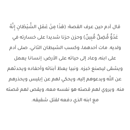
قال آدم حين عرف القصة: (هَذَا مِنْ عَمَلِ الشَّيْطَانِ إِنَّهُ
عَدُوٌّ مُّضِلٌّ مُّبِينٌ) وحزن حزنا شديدا على خسارته في
ولديه. مات أحدهما، وكسب الشيطان الثاني. صلى آدم
على ابنه، وعاد إلى حياته على الأرض: إنسانا يعمل
ويشقى ليصنع خبزه. ونبيا يعظ أبنائه وأحفاده ويحدثهم
عن الله ويدعوهم إليه، ويحكي لهم عن إبليس ويحذرهم
منه. ويروي لهم قصته هو نفسه معه، ويقص لهم قصته
مع ابنه الذي دفعه لقتل شقيقه.