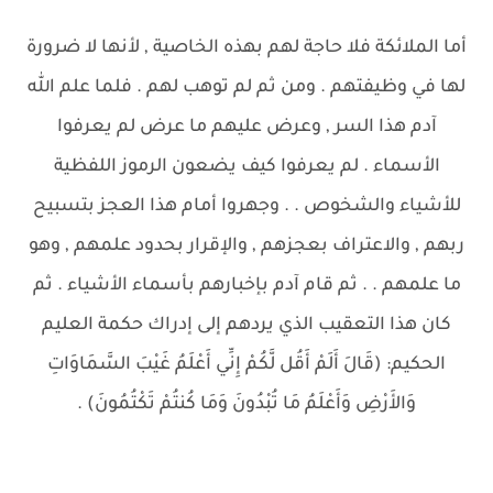
أما الملائكة فلا حاجة لهم بهذه الخاصية , لأنها لا ضرورة
لها في وظيفتهم . ومن ثم لم توهب لهم . فلما علم الله
آدم هذا السر , وعرض عليهم ما عرض لم يعرفوا
الأسماء . لم يعرفوا كيف يضعون الرموز اللفظية
للأشياء والشخوص . . وجهروا أمام هذا العجز بتسبيح
ربهم , والاعتراف بعجزهم , والإقرار بحدود علمهم , وهو
ما علمهم . . ثم قام آدم بإخبارهم بأسماء الأشياء . ثم
كان هذا التعقيب الذي يردهم إلى إدراك حكمة العليم
الحكيم: (قَالَ أَلَمْ أَقُل لَّكُمْ إِنِّي أَعْلَمُ غَيْبَ السَّمَاوَاتِ
وَالأَرْضِ وَأَعْلَمُ مَا تُبْدُونَ وَمَا كُنتُمْ تَكْتُمُونَ) .