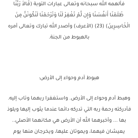
فألهمه الله سبحانه وتعالى عبارات التوبة (قَالاَ رَبَّنَا
ظَلَمْنَا أَنفُسَنَا وَإِن لَّمْ تَغْفِرْ لَنَا وَتَرْحَمْنَا لَنَكُونَنَّ مِنَ
الْخَاسِرِينَ) (23) (الأعرف) وأصدر الله تبارك وتعالى أمره
بالهبوط من الجنة.
هبوط آدم وحواء إلى الأرض:
وهبط آدم وحواء إلى الأرض. واستغفرا ربهما وتاب إليه.
فأدركته رحمة ربه التي تدركه دائما عندما يثوب إليها ويلوذ
بها ... وأخبرهما الله أن الأرض هي مكانهما الأصلي..
يعيشان فيهما، ويموتان عليها، ويخرجان منها يوم