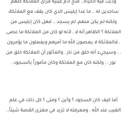
ودبت فيه الحياة.. فتح آدم عينيه فرأى الملائكة كلهم
ساجدين له .. ما عدا إبليس الذي كان يقف مع الملائكة،
ولكنه لم يكن منهم، لم يسجد .. فهل كان إبليس من
الملائكة ؟ الظاهر أنه لا . لأنه لو كان من الملائكة ما عصى
. فالملائكة لا يعصون الله ما أمرهم ويفعلون ما يؤمرون
. . وسيجيء أنه خلق من نار . والمأثور أن الملائكة خلق من
نور . . ولكنه كان مع الملائكة وكان مأموراً بالسجود .
أما كيف كان السجود ؟ وأين ؟ ومتى ؟ كل ذلك في علم
الغيب عند الله . ومعرفته لا تزيد في مغزى القصة شيئاً..