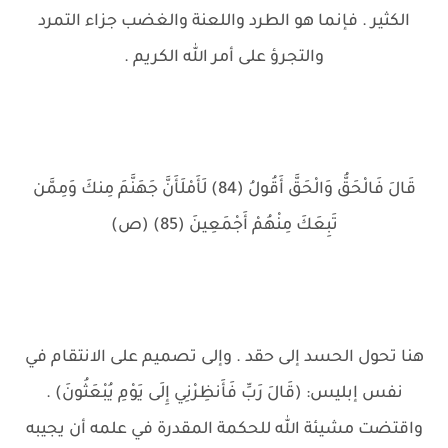
الكثير . فإنما هو الطرد واللعنة والغضب جزاء التمرد
والتجرؤ على أمر الله الكريم .
قَالَ فَالْحَقُّ وَالْحَقَّ أَقُولُ (84) لَأَمْلَأَنَّ جَهَنَّمَ مِنكَ وَمِمَّن
تَبِعَكَ مِنْهُمْ أَجْمَعِينَ (85) (ص)
هنا تحول الحسد إلى حقد . وإلى تصميم على الانتقام في
نفس إبليس: (قَالَ رَبِّ فَأَنظِرْنِي إِلَى يَوْمِ يُبْعَثُونَ) .
واقتضت مشيئة الله للحكمة المقدرة في علمه أن يجيبه