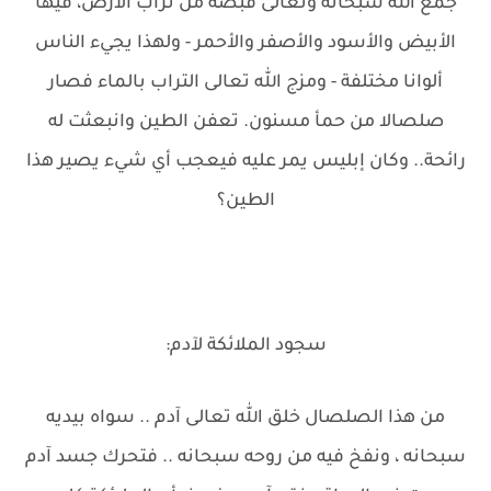
جمع الله سبحانه وتعالى قبضة من تراب الأرض، فيها
الأبيض والأسود والأصفر والأحمر - ولهذا يجيء الناس
ألوانا مختلفة - ومزج الله تعالى التراب بالماء فصار
صلصالا من حمأ مسنون. تعفن الطين وانبعثت له
رائحة.. وكان إبليس يمر عليه فيعجب أي شيء يصير هذا
الطين؟
سجود الملائكة لآدم:
من هذا الصلصال خلق الله تعالى آدم .. سواه بيديه
سبحانه ، ونفخ فيه من روحه سبحانه .. فتحرك جسد آدم