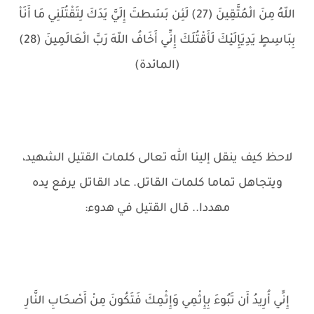
اللّهُ مِنَ الْمُتَّقِينَ (27) لَئِن بَسَطتَ إِلَيَّ يَدَكَ لِتَقْتُلَنِي مَا أَنَاْ
بِبَاسِطٍ يَدِيَإِلَيْكَ لَأَقْتُلَكَ إِنِّي أَخَافُ اللّهَ رَبَّ الْعَالَمِينَ (28)
(المائدة)
لاحظ كيف ينقل إلينا الله تعالى كلمات القتيل الشهيد،
ويتجاهل تماما كلمات القاتل. عاد القاتل يرفع يده
مهددا.. قال القتيل في هدوء:
إِنِّي أُرِيدُ أَن تَبُوءَ بِإِثْمِي وَإِثْمِكَ فَتَكُونَ مِنْ أَصْحَابِ النَّارِ