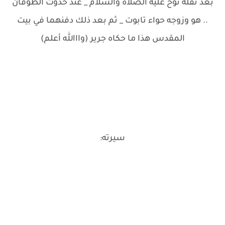
بعد نقله نوح عليه الصلاة والسلام _ عند حدوث الطوفان
.. هو وزوجه حواء تابوت _ ثم بعد ذلك دفنهما في بيت
المقدس هذا ما حكاه جرير (وااالله أعلم)
سيرته: