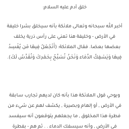
خلق آدم عليه السلام:
أخبر الله سبحانه وتعالى ملائكة بأنه سيخلق بشرا خليفة
في الأرض - وخليفة هنا تعني على رأس ذرية يخلف
بعضها بعضا. فقال الملائكة: (أَتَجْعَلُ فِيهَا مَن يُفْسِدُ
فِيهَا وَيَسْفِكُ الدِّمَاء وَنَحْنُ نُسَبِّحُ بِحَمْدِكَ وَنُقَدِّسُ لَكَ).
ويوحي قول الملائكة هذا بأنه كان لديهم تجارب سابقة
في الأرض , أو إلهام وبصيرة , يكشف لهم عن شيء من
فطرة هذا المخلوق , ما يجعلهم يتوقعون أنه سيفسد
في الأرض , وأنه سيسفك الدماء . . ثم هم - بفطرة