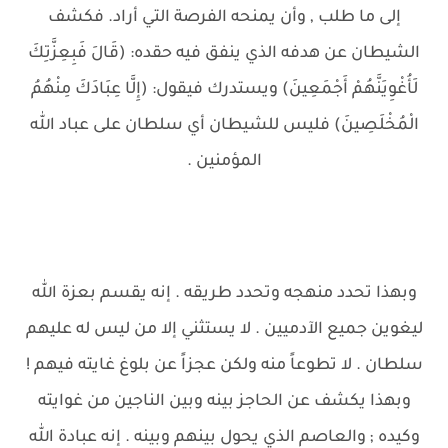
إلى ما طلب , وأن يمنحه الفرصة التي أراد. فكشف
الشيطان عن هدفه الذي ينفق فيه حقده: (قَالَ فَبِعِزَّتِكَ
لَأُغْوِيَنَّهُمْ أَجْمَعِينَ) ويستدرك فيقول: (إِلَّا عِبَادَكَ مِنْهُمُ
الْمُخْلَصِينَ) فليس للشيطان أي سلطان على عباد الله
المؤمنين .
وبهذا تحدد منهجه وتحدد طريقه . إنه يقسم بعزة الله
ليغوين جميع الآدميين . لا يستثني إلا من ليس له عليهم
سلطان . لا تطوعاً منه ولكن عجزاً عن بلوغ غايته فيهم !
وبهذا يكشف عن الحاجز بينه وبين الناجين من غوايته
وكيده ; والعاصم الذي يحول بينهم وبينه . إنه عبادة الله