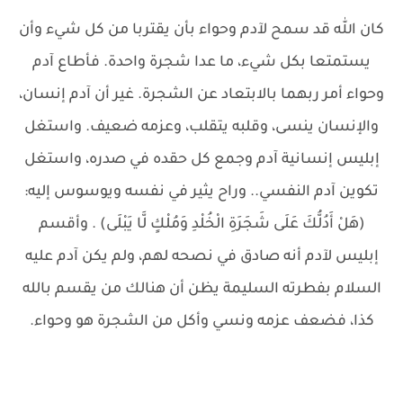
كان الله قد سمح لآدم وحواء بأن يقتربا من كل شيء وأن
يستمتعا بكل شيء، ما عدا شجرة واحدة. فأطاع آدم
وحواء أمر ربهما بالابتعاد عن الشجرة. غير أن آدم إنسان،
والإنسان ينسى، وقلبه يتقلب، وعزمه ضعيف. واستغل
إبليس إنسانية آدم وجمع كل حقده في صدره، واستغل
تكوين آدم النفسي.. وراح يثير في نفسه ويوسوس إليه:
(هَلْ أَدُلُّكَ عَلَى شَجَرَةِ الْخُلْدِ وَمُلْكٍ لَّا يَبْلَى) . وأقسم
إبليس لآدم أنه صادق في نصحه لهم، ولم يكن آدم عليه
السلام بفطرته السليمة يظن أن هنالك من يقسم بالله
كذا، فضعف عزمه ونسي وأكل من الشجرة هو وحواء.