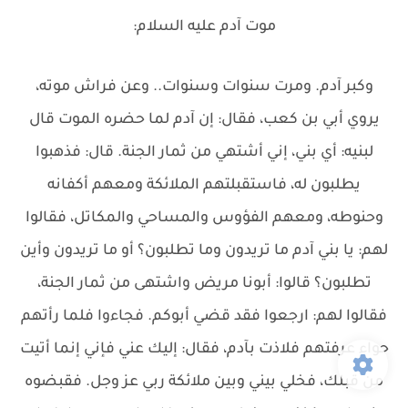
موت آدم عليه السلام:
وكبر آدم. ومرت سنوات وسنوات.. وعن فراش موته،
يروي أبي بن كعب، فقال: إن آدم لما حضره الموت قال
لبنيه: أي بني، إني أشتهي من ثمار الجنة. قال: فذهبوا
يطلبون له، فاستقبلتهم الملائكة ومعهم أكفانه
وحنوطه، ومعهم الفؤوس والمساحي والمكاتل، فقالوا
لهم: يا بني آدم ما تريدون وما تطلبون؟ أو ما تريدون وأين
تطلبون؟ قالوا: أبونا مريض واشتهى من ثمار الجنة،
فقالوا لهم: ارجعوا فقد قضي أبوكم. فجاءوا فلما رأتهم
حواء عرفتهم فلاذت بآدم، فقال: إليك عني فإني إنما أتيت
من قبلك، فخلي بيني وبين ملائكة ربي عز وجل. فقبضوه