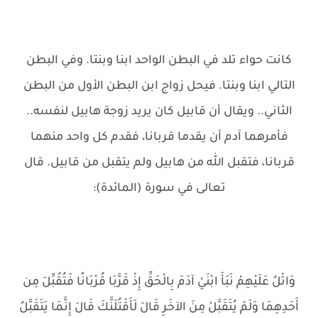
كانت حواء تلد في البطن الواحد ابنا وبنتا. وفي البطن
التالي ابنا وبنتا. فيحل زواج ابن البطن الأول من البطن
الثاني.. ويقال أن قابيل كان يريد زوجة هابيل لنفسه..
فأمرهما آدم أن يقدما قربانا، فقدم كل واحد منهما
قربانا، فتقبل الله من هابيل ولم يتقبل من قابيل. قال
تعالى في سورة (المائدة):
وَاتْلُ عَلَيْهِمْ نَبَأَ ابْنَيْ آدَمَ بِالْحَقِّ إِذْ قَرَّبَا قُرْبَانًا فَتُقُبِّلَ مِن
أَحَدِهِمَا وَلَمْ يُتَقَبَّلْ مِنَ الآخَرِ قَالَ لَأَقْتُلَنَّكَ قَالَ إِنَّمَا يَتَقَبَّلُ