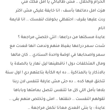
الحرام والحلال .. مش طالباكي يا امل فكك مني
هزت امل دماغها بأسف : انا خايفة عليكي مش اكتر
ردت عليها بقرف : احتفظي بخوفك لنفسك .. انا قايمة
انام
عايدة مسكتها من دراعها : انتي خلصتي مراجعة ؟
شدت سمر دراعها بغيظ منهم وندمت انها قعدت مع
سمر واصحابها في اوضة واحدة السنادي .. كان مالها
ومال المتخلفات دول ! ناقطينها ليل نهار يا بالصلاة يا
بالاذكار يا بالمذاكرة .. ده ايه الكآبة بتاعتهم دي ! اول سنة
تتخنق فيها كده .. ده حتى مش عارفة تتنفس لان ربنا
بلاها بأمل اللي كل ما تتنفس تتصل بمامتها وباباها
تقولهم اتنفست .. خنقتها .. امتى وتخلص منهم بقى ..
عايدة : يا بنتي اقعدي معانا نكمل مراجعة ..