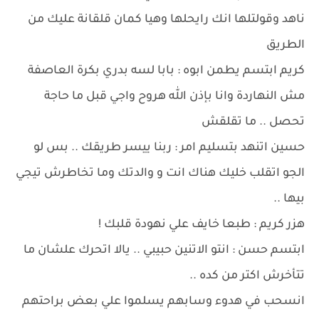
ناهد وقولتلها انك رايحلها وهيا كمان قلقانة عليك من
الطريق
كريم ابتسم يطمن ابوه : بابا لسه بدري بكرة العاصفة
مش النهاردة وانا بإذن الله هروح واجي قبل ما حاجة
تحصل .. ما تقلقش
حسين اتنهد بتسليم امر : ربنا ييسر طريقك .. بس لو
الجو اتقلب خليك هناك انت و والدتك وما تخاطرش تيجي
بيها ..
هزر كريم : طبعا خايف علي نهودة قلبك !
ابتسم حسن : انتو الاتنين حبيبي .. يالا اتحرك علشان ما
تتأخرش اكتر من كده ..
انسحب في هدوء وسابهم يسلموا علي بعض براحتهم