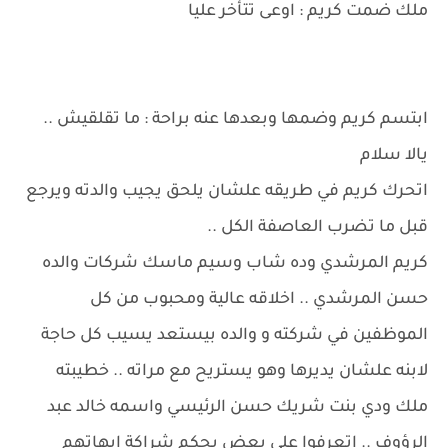
ملك ضمت كريم : اوعى تتأخر عليا
ابتسم كريم وضمها وبعدها عنه براحة : ما تقلقيش ..
يالا سلام
اتحرك كريم في طريقه علشان يلحق يجيب والدته ويرجع
قبل ما تضرب العاصفة الكل ..
كريم المرشدي وده شاب وسيم ماسك شركات والده
حسن المرشدي .. اخلاقه عالية ومحبوب من كل
الموظفين في شركته و والده بيستعد يسيب كل حاجة
لابنه علشان يديرها وهو يستريح مع مراته .. خطيبته
ملك ودي بنت شريك حسن الرئيسي واسمه خالد عبد
الرؤوف .. اتعرفوا علي بعض بحكم شراكة ابهاتهم