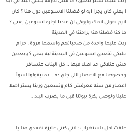
ردت عليها سمر بضيق : انا مش عارفة بتحبي البلد في ايه
! يعني كان يجرا ايه لو فضلنا الاسبوعين دول هنا ؟ كان
لازم تقولي لامك وابوكي ان عندنا اجازة اسبوعين يعني ؟
ما كنا فضلنا هنا براحتنا في المدينة
ردت عليها واحدة من صحباتهم واسمها مروة : حرام
عليكي تقعدي اسبوعين في المدينة ليه يعني ؟ وبعدين
مش هتلاقي حد اصلا فيها .. كل البنات هتسافر
وخصوصا مع الاعصار اللي جاي ده .. ده بيقولوا اسوأ
اعصار من سنه معرفش كام وتسعين وربنا يستر اصلا
علينا ونوصل بكرة بيوتنا قبل ما يضرب البلد ..
علقت امل باستغراب : انتي كنتي عايزة تقعدي هنا يا