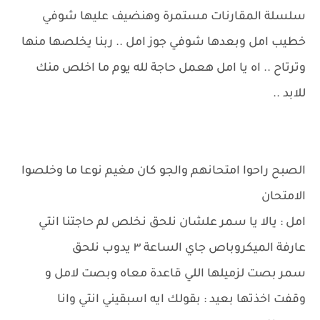
سلسلة المقارنات مستمرة وهنضيف عليها شوفي
خطيب امل وبعدها شوفي جوز امل .. ربنا يخلصها منها
وترتاح .. اه يا امل هعمل حاجة لله يوم ما اخلص منك
للابد ..
الصبح راحوا امتحانهم والجو كان مغيم نوعا ما وخلصوا
الامتحان
امل : يالا يا سمر علشان نلحق نخلص لم حاجتنا انتي
عارفة الميكروباص جاي الساعة ٣ يدوب نلحق
سمر بصت لزميلها اللي قاعدة معاه وبصت لامل و
وقفت اخذتها بعيد : بقولك ايه اسبقيني انتي وانا