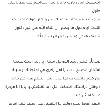
ابتسمت امل : يارب يا بابا بس دعواتكم كده معايا علي
طول
سميرة بابتسامة : بندعيلك ليل ونهار بقولك احنا بعد
الثلاث ايام دول ما يعدوا ان شاء الله علي خير دكتور
شريف هيجي ويلبس دبل ان شاء الله
عبدالله كشر وشد الموبيل منها : يا ولية البنت عندها
امتحان الصبح .. بت يا امل ركزي في امتحانك وسيبك
من كلام مامتك ده لما تيجي نبقي نتكلم فيه اهم حاجة
دلوقتي دراستك ضحكت امل : ما تقلقش يا بابا انا مركزة
ما تخافش عليا ..
اتنهد ابوها بحب : ولما ما اقلقش علي حبيبة قلب ابوها