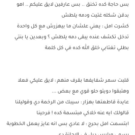
بس حاجة كده تخنق .. بس عارفين لايق عليكم .. اهو
بدقن شكله غتيت ودمه يلطش
كشرت امل : يعني علشان ما بيهزرش مع كل واحدة
تدخل تكشف عنده يبقى دمه يلطش ؟ وبعدين يا بنتي
بطلي تغتابي خلق الله كده في كل كلمة
قلبت سمر شفايفها بقرف منهم : لايق عليكي فعلا
وهتبقوا دويتو حلو قوي مع بعض ...
عايدة قاطعتها بهزار : سيبك من الرخمة دي وقوليلنا
قالولك ايه عنه خلاكي مبتسمة كده ! فرحينا
ابتسمت امل بحرج : لا عادي بس انه عايز يعمل الخطوبة