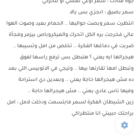
جوه فنادت : سمر اوعي تمشي او تتحركي
سمر بضيق : انجزي بس يالا
انتظرت سمر وبصت حواليها .. الحمام بعيد وصوت الهوا
عالي فخرجت بره الكل اتحرك والميكروباص بيزمر وفجأة
ضربت في دماغها الفكرة .. تخلص من امل وتسيبها ..
هيجرالها ايه يعني ؟ هتبطل بس ترفع راسها لفوق
وتبطل امها تقارنها بيها .. وتيجي في الاتوبيس اللي بعد
ده مش هيجرالها حاجة يعني .. وبعدين دي استراحة
وفيها ناس عادي يعني .. مش هيجرالها حاجة ..
زين الشيطان الفكرة لسمر فابتسمت ودخلت لامل : امل
براحتك حبيبتي انا منتظراكي