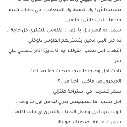
امل بيأس : يا حبيبتي راحة البال فلوس الكون كله ما
تشرتيهاش ! ولا الصحة ولا السعادة .. في حاجات كتيرة
جدا ما تشتريهاش الفلوس
سمر : ده قصر ديل يا ازعر .. الفلوس بتشتري كل حاجة ..
ده حتى البني ادمين بتشتريهم الفلوس دلوقتي
اتنهدت امل بتعب : بقولك ايه انا عايزة انام تصبحي علي
خير
نامت امل وصحتها سمر فبصت حواليها لقت
الميكروباص فاضي : احنا فين ؟
سمر كشرت : في استراحة هتنزلي
امل بتعب : ما صحيتينش بدري ليه من اول ما وقف ..
ايوه عايزه انزل وادخل الحمام واشتري اي حاجة اكلها ..
سمر بلامبالاة : صحيتك اهو يالا