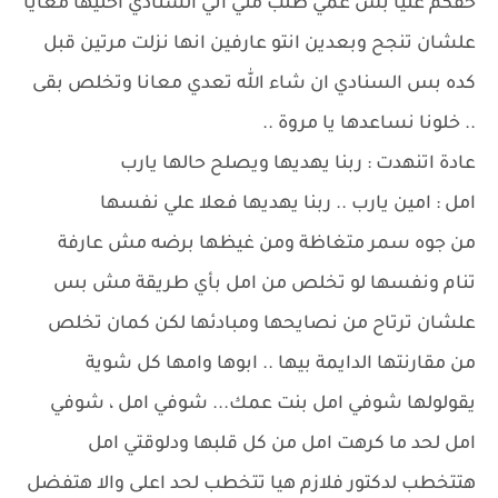
حقكم عليا بس عمي طلب مني اني السنادي اخليها معايا
علشان تنجح وبعدين انتو عارفين انها نزلت مرتين قبل
كده بس السنادي ان شاء الله تعدي معانا وتخلص بقى
.. خلونا نساعدها يا مروة ..
عادة اتنهدت : ربنا يهديها ويصلح حالها يارب
امل : امين يارب .. ربنا يهديها فعلا علي نفسها
من جوه سمر متغاظة ومن غيظها برضه مش عارفة
تنام ونفسها لو تخلص من امل بأي طريقة مش بس
علشان ترتاح من نصايحها ومبادئها لكن كمان تخلص
من مقارنتها الدايمة بيها .. ابوها وامها كل شوية
يقولولها شوفي امل بنت عمك... شوفي امل ، شوفي
امل لحد ما كرهت امل من كل قلبها ودلوقتي امل
هتتخطب لدكتور فلازم هيا تتخطب لحد اعلى والا هتفضل