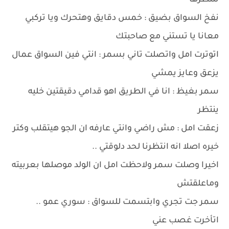
ننتظرها
نفخ السواق بضيق : خمس دقايق وهتحرك ويا تركبي
معانا يا تستني مع صاحبتك
اتوترت امل واتصلت تاني بسمر : انتي فين السواق عمال
يزعق وعايز يمشي
سمر بغيظ : انا في الطريق اهو قدامي دقيقتين خليه
ينتظر
زعقت امل : مش راضي وانتي عارفه ان الجو هيتقلب وكتر
خيره اصلا انه انتظرنا لحد دلوقتي ..
اخيرا وصلت سمر ولاحظت امل ان الولد موصلها بعربيته
وماعلقتش
سمر جت تجري وابتسمت للسواق : سوري عمو ..
اتأخرت غصب عني