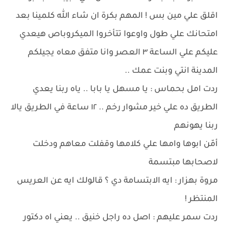
اقلق علي مين بس ! المهم بكرة ان شاء الله كلمينا بعد
امتحانك علي طول واوعوا تتأخروا الميكروباص هيعدي
عليكم علي الساعة ٣ العصر وانا متفق معاه يجيلكم
المدينة انتي وبنت عمك ..
ردت امل بحماس : يا مسهل يا بابا .. ياه ربنا يعدي
الطريق ده علي خير مشوار رخم .. ١٢ ساعة في الطريق يالا
ربنا يهونهم
أمّن ابوها وامها علي كلامها وقفلت معاهم ودخلت
لاصحابها مبتسمة
مروة بهزار : ايه الابتسامة دي ؟ قالولك ايه عن العريس
المنتظر !
ردت سمر عليهم : اصل ده راجل خنيق .. يعني اه دكتور