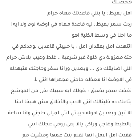
هحصلك
امل بغيظ : يا بنتي قاعدتك معاه حرام
ردت سمر بغيظ : ليه قاعدة معاه في اوضة نوم ولا ايه !
ما احنا في وسط الكلية اهو
اتنهدت امل بفقدان امل : يا حبيبتي قاعدين لوحدكم في
حتة معزولة دي خلوة غير شرعية .. غلط وعيب بلاش حرام
اللي اضايقك دي ... وبعدين ورانا سفر وحاجتك متبهدله
في الاوضة انا معظم حاجتي مجهزاها انتي لأ
نفخت سمر بضيق : بقولك ايه سيبك بقى من الموشح
بتاعك ده خلينالك انتي الادب والأخلاق مش هنبقا احنا
الاتنين وبعدين اموله حبيبتي انتي لميلي حاجتي وانا ساعة
بالظبط وهاجي وراكي يالا بقى زوقي عجلك انتي
فقدت امل الامل انها تقنع بنت عمها ومشيت مع