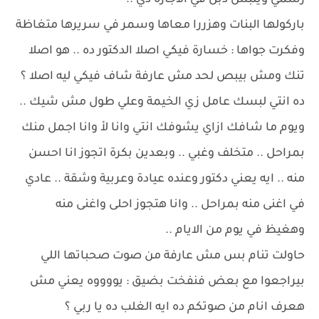
رسمي ويلبس دبل في الاجازة دي ..
باركولها البنات وهزررا معاها وسمر في سريرها متغاظة
وفكرت جواها : خسارة فيكي اصلا الدكتور ده .. هو اصلا
تنك ومش بيبص لحد مش عارفة شاف فيكي ليه اصلا ؟
ده انتي لبسك عامل زي الخيمة وعلي طول مش شيك ..
ويوم ما شافك ازاي يشوفك انتي وانا لأ وانا اجمل منك
بمراحل .. متخلف وغبي .. وبعدين بكرة اتجوز انا احسن
منه .. ايه يعني دكتور وعنده عيادة وعربية وشقة .. عادي
في اغنى منه بمراحل .. وانا هتجوز احلى واغنى منه
وهغيظ في يوم من الايام ..
حاولت تنام بس مش عارفة من صوت صحباتها اللي
بيراجعوا مع بعض فنفخت بضيق : يووووه يعني مش
هعرف انام من صوتكم ده ايه الغلب ده يا ربي ؟