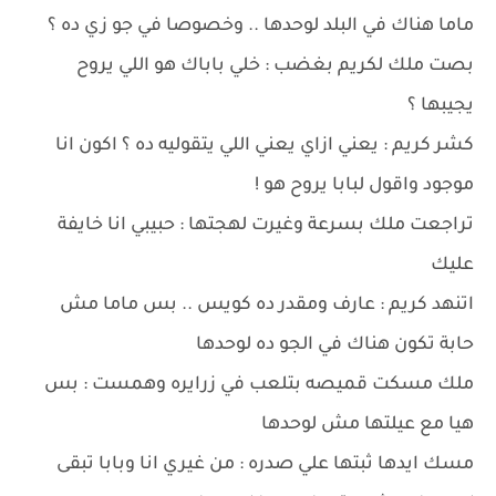
ماما هناك في البلد لوحدها .. وخصوصا في جو زي ده ؟
بصت ملك لكريم بغضب : خلي باباك هو اللي يروح
يجيبها ؟
كشر كريم : يعني ازاي يعني اللي يتقوليه ده ؟ اكون انا
موجود واقول لبابا يروح هو !
تراجعت ملك بسرعة وغيرت لهجتها : حبيبي انا خايفة
عليك
اتنهد كريم : عارف ومقدر ده كويس .. بس ماما مش
حابة تكون هناك في الجو ده لوحدها
ملك مسكت قميصه بتلعب في زرايره وهمست : بس
هيا مع عيلتها مش لوحدها
مسك ايدها ثبتها علي صدره : من غيري انا وبابا تبقى