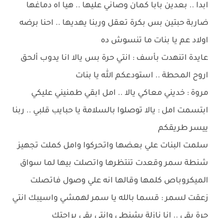
ابدا .. بعدين بابا كمان وصاني عليها .. هيا اه دماغها
ضاربة حبتين بس بكرة تعقل وربنا يهديها .. احنا برضه
اولاد عم يا بنات ما تنسوش ده
عايدة اتنهدت بأسف : انتي حرة بس يالا انا يدوب ألحق
اروح المحطة .. استودعكم الله يا بنات
مروة : خديني معاكي يالا .. امل ابقي طمنيني عليكي
ابتسمت امل : يالا توصلوا بالسلامة يا حبايب قلبي .. ربنا
ييسر طريقكم
سلمت البنات علي بعضها واتحركوا وامل كملت تجهيز
شنطة سمر وقعدت تنتظرها واتصلت بيها لما سواق
الميكروباص كلمها وقالها انه علي وصول فاتصلت
زعقت لسمر : قسما بالله يا سمر لهمشي واسيبك انتي
حرة بقى .. انا نازلة بشنطي وانتي بقى براحتك