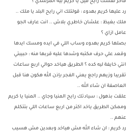
فاكر نفسك رايح فين يا كريم بيه المرشدي ؟
رد عليها كريم بهدوء : قولتلك اني رايح البلد يا ملك ..
ملك بغيظ : علشان خاطري بلاش .. انت عارف الجو
عامل ازاي ؟
بصلها كريم بهدوء وساب اللي في ايده ومسك ايدها
وقعد علي حرف مكتبه وشدها عليه قربها منه : حبيبتي
انتي خايفة ليه كده ؟ الطريق هياخد حوالي اربع ساعات
تقريبا وزيهم راجع يعني الفجر بإذن الله هكون هنا قبل
العاصفة ان شاء الله ..
علقت بذهول : سيادتك رايح المنيا وجاي .. المنيا يا كريم
وممكن الطريق ياخد اكتر من اربع ساعات اللي بتتكلم
عنهم ..
رد كريم : ان شاء الله مش هياخد وبعدين مش هسيب