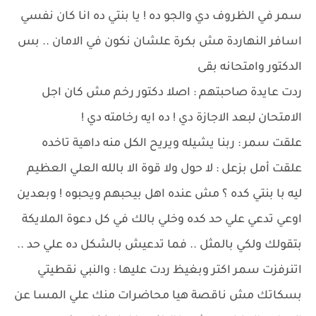
سمر في الظروف دي والجو ده ! يا بنتي ده انا كان نفسي
اسافر النهاردة مش بكرة علشان نكون في الامان .. بس
الدكتور وامتحانه بقى
ردت عايدة صاحبتهم : اصلا دكتور رخم مش كان اجل
الامتحان لبعد الاجازة دي ! ده ايه رخامته دي !
علقت سمر : ربنا يشيله ويريح الكل منه داهية تاخده
علقت أمل بزعل : لا حول ولا قوة الا بالله العلي العظيم
ليه با بنتي كده ؟ مش عنده اهل بيحبهم ويحبوه ! وبعدين
اوعي تدعي علي حد كده وخلي بالك في كل دعوة الملايكة
بتقولك ولكي بالمثل .. فما تدعيش بالشكل ده علي حد ..
اتنرفزت سمر اكتر وبغيظ ردت عليها : والنبي نقطيتي
بسكاتك مش ناقصة هيا محاضرات منك علي المسا عن