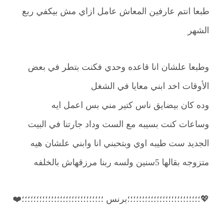
طبعا انتم عارفين المعاش عامل ازاي مش بيكفي ربع
الشهر
وطبعا علشان انا قاعده وحدي فكنت بتطر في بعض
الأوقات اخد ابني معايا في الشغل
وده كان بيضايق ناس كتير مني بس اعمل ايه
وساعات كنت بسيبه مع الست وداد جارتنا في البيت
الجديد ست طيبه اوي وبتحبني انا وابني علشان هيه
متزوجه بقالها 5سنين ولسه ربنا مرزقهاش بالخلفه
💖؛؛؛؛؛؛؛؛؛؛؛؛؛؛؛؛؛؛؛؛؛؛؛؛؛برنس ؛؛؛؛؛؛؛؛؛؛؛؛؛؛؛؛؛؛؛؛؛؛؛؛؛؛؛؛❤️