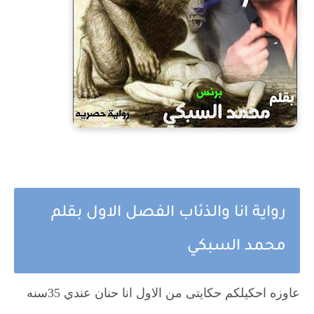
رواية انا والذئاب الفصل الاول بقلم
محمد السبكي
عاوزه احكيلكم حكايتى من الاول انا حنان عندي 35سنه