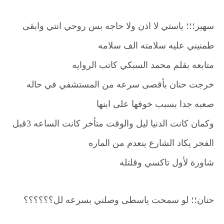
سهير؛؛؛ ياستي لا اذن ولا حاجه بس روحي انتي وابقى
طمنيني عليه سلامته الف سلامه
متابعه بقلم محمد السبكي كاتب الروايه
خرجت حنان بأقصى سرعه من المستشفي في حاله
صعبه جدا بسبب خوفها على ابنها
وكمان كانت الدنيا ليل والوقت متأخر كانت الساعه 3قبل
الفجر يكاد الشارع ينعدم من الماره
شاورة لأول تاكسي وقلتله
حنان؛؛ لو سمحت ياسطى وصلني بسرعه لل؟؟؟؟؟؟