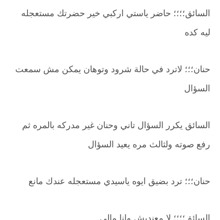
السائق؛؛؛؛ حاضر ياستي اركبي خير حضرتك مستعجله
ليه كده
حنان؛؛؛ لاترد في حالة شرود وتوهان يمكن مش سمعت
السؤال
السائق يكرر السؤال تاني وحنان غير مدركه بالمره ثم
رفع صوته ولثالث مره يعيد السؤال
حنان؛؛؛ ترد بضيق ايوه ياسيدي مستعجله عندك مانع
السائق؛؛؛؛ لا معنديش وانا مالي