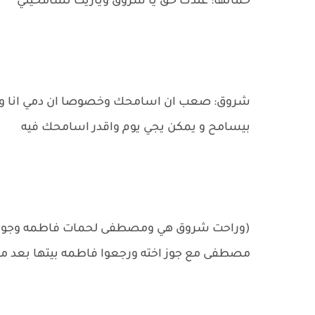
حماتها: عندك حق يا شروق وياريت تسامحيني
شروق: صعب ان اسامحك وخصوصا ان دمي انا والا
بيسامح و يمكن يجي يوم واقدر اسامحك فيه
(وراحت شروق هي ومصطفى لحمات فاطمه وجوزها وأ
مصطفى مع جوز اخته ورجعوا فاطمه بيتها بعد ما