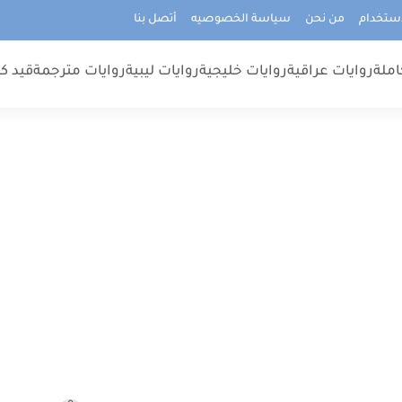
استخدام
من نحن
سياسة الخصوصيه
أتصل بنا
املة
روايات عراقية
روايات خليجية
روايات ليبية
روايات مترجمة
قيد كت