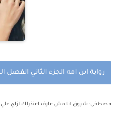
رواية ابن امه الجزء الثاني الفصل ال
مصطفى: شروق انا مش عارف اعتذرلك ازاي علي كل