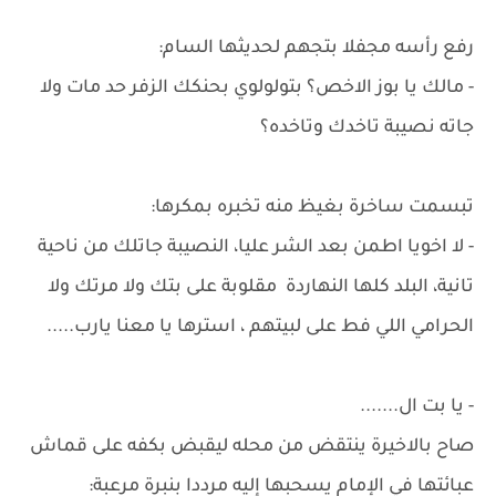
رفع رأسه مجفلا بتجهم لحديثها السام:
- مالك يا بوز الاخص؟ بتولولوي بحنكك الزفر حد مات ولا
جاته نصيبة تاخدك وتاخده؟
تبسمت ساخرة بغيظ منه تخبره بمكرها:
- لا اخويا اطمن بعد الشر عليا، النصيبة جاتلك من ناحية
تانية، البلد كلها النهاردة مقلوبة على بتك ولا مرتك ولا
الحرامي اللي فط على لبيتهم ، استرها يا معنا يارب.....
- يا بت ال.......
صاح بالاخيرة ينتقض من محله ليقبض بكفه على قماش
عبائتها في الإمام يسحبها إليه مرددا بنبرة مرعبة: