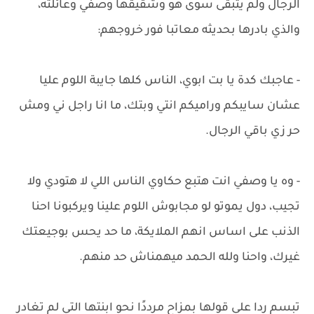
الرجال ولم يتبقى سوى هو وشقيقها وصفي وعائلته،
والذي بادرها بحديثه معاتبا فور خروجهم:
- عاجبك كدة يا بت ابوي، الناس كلها جايبة اللوم عليا
عشان سايبكم وراميكم انتي وبتك، ما انا راجل ني ومش
حر زي باقي الرجال.
- وه يا وصفي انت هتبع حكاوي الناس اللي لا هتودي ولا
تجيب، دول يموتو لو مجابوش اللوم علينا ويركبونا احنا
الذنب على اساس انهم الملايكة، ما حد يحس بوجيعتك
غيرك، واحنا ولله الحمد ميهمناش حد منهم.
تبسم ردا على قولها بمزاح مرددًا نحو ابنتها التي لم تغادر