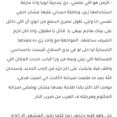
- الزمن هو اللي علمني، دي بندجية ابويا وانا عارفة
استخدامها زين، وعاملة حسابي عليها عشان احمي
نفسي انا وبتي، طول عمري اسمع من ابوي أن اللي داخل
على بيتك هاجم بيبقى يا قاتل يا مقتول، وانا كان لازم
اتصرف ساعتها، المواجهة مع واحد زي ده معناها
الخسارة ليا حتى لو في يدي السلاح، قيست باحساسي
المسافة اللي بيني وبينه من ورا الباب، حددت المكان اللي
واقف فيه، ونشت على اخر جزء من الباب الحديد، وسبحان
الله بعد ما طلعت صرخته اتأكدت اني اصبت هدفي،
جومت أكد اكتر بكذا طلجة بعدها عشان يوصلني صراخه
المكتوم وهرجلته ف الهرب من ضرب النار
حتى وهو قلبه يرتجف رعبا كلما تخيل المشهد، إلا انه لا