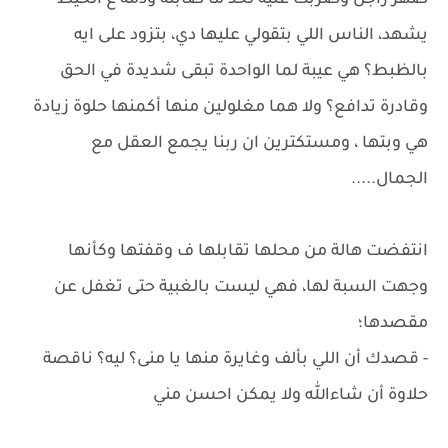
ضهر راجل وضربت عليه لحد ما صابته ودمه ع الحيط
يشهد، الناس اللي بتقولي عليها دي، بتزود على ايه
بالظبط؟ هي عيبة لما الواحدة تبقى شديدة في الحق
وقادرة تدافع؟ ولا هما مغلولين منها أكمنها حلوة زيادة
هي وبتها ، ومستكترين ان ربنا يجمع العقل مع
الجمال.....
انتفضت هالة من محلها تقابلها ف وقفتها وكأنها
وجهت السبة لها، فهي ليست بالغبية حتى تغفل عن
مقصدها؛
- قصدك أن اللي بألف وغايرة منها يا منى؟ ليه؟ ناقصة
حلاوة أن شاءالله ولا يمكن احسن مني