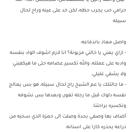
-ليلى وامها زانين يا بشمهندس، متجلجش انت؟ حتة
حرامي حب يجرب حظه، لكن خد على عينه وراح لحال
سبيله
واصل معاذ باندفاعه:
- ازاي يعني يا خالتي مزيونة؟ انا لازم اشوف الواد بنفسه
وادبه على عملته، والله تكسير عضامه حتى ما هيكفيني
ولا يشفي غليلي.
- ما جالتلك يا عم الشيخ راح لحال سبيله، هو بس يعالج
نفسه دلوك قبل ما رجله تغور، وبعدها بس نشوفه
ونكسره براحتنا.
أضاف بها وصفي بحدة وصلت الى حمزة الذي سحبه من
ذراعه يحذره كازا على اسنانه: