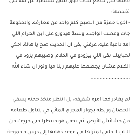
قالتها منى لتضع ساقا فوق ساق تستطرد عن ثقة حتى
تفحمها:
- اخويا حمزة من الصبح كلم واحد من معارفه، والحكومة
جات وعملت الواجب، ولسة هيدورو على ابن الحرام اللي
امه داعية عليه، عرفتي بقى ان الحديت صح يا هالة، احكي
لحبايبك بقى اللي بيزودو في الكلام، وصييهم يزود في
الكلام عشان يجطعها عليهم ربنا ميا ونور ان شاء الله
..........................
لم يغادر كما امره شقيقه، بل انتظر متخذ حجته بسقي
الحصان وربطه بجوار المجرى المائي كي يتناول طعامه
من حشائش الأرض، ثم تخفى هو منتظرا حتى خرجت من
الباب الخلفي لمنزلها في موعد ذهابها إلى درس مجموعة