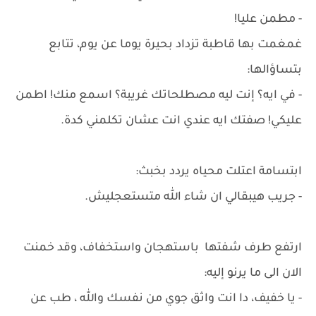
- مطمن عليا!
غمغمت بها قاطبة تزداد بحيرة يوما عن يوم، تتابع
بتساؤالها:
- في ايه؟ إنت ليه مصطلحاتك غريبة؟ اسمع منك! اطمن
عليكي! صفتك ايه عندي انت عشان تكلمني كدة.
ابتسامة اعتلت محياه يردد بخبث:
- جريب هيبقالي ان شاء الله متستعجليش.
ارتفع طرف شفتها باستهجان واستخفاف، وقد خمنت
الان الى ما يرنو إليه:
- يا خفيف، دا انت واثق جوي من نفسك والله ، طب عن