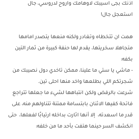
اذنك بجى اسيبك لاوهامك واروح لدروسي، جال
استعجل جال!
همت ان تتخطاه وتغادر ولكنه منعها يتصدر امامها
متجاهلا سخريتها، يقدم لها حنفة كبيرة من ثمار التين
بكفه:
- ماشي يا ستي ما علينا، ممكن تاخدي دول نصيبك من
شجرتكم اللي بطلعها واخد منها احلى تين.
شرعت بالرفض ولكن انتباهها لشيء ما جعلها تتراجع
فاتحة كفيها الاثنان بابتسامة ممتنة تتناولهم منه، على
قدر ما اسعدته، إلا أنها اثارت بداخله ارتيابًا لفعلها، حتى
انكشف السر حينما هتفت بأحد ما من خلفه: