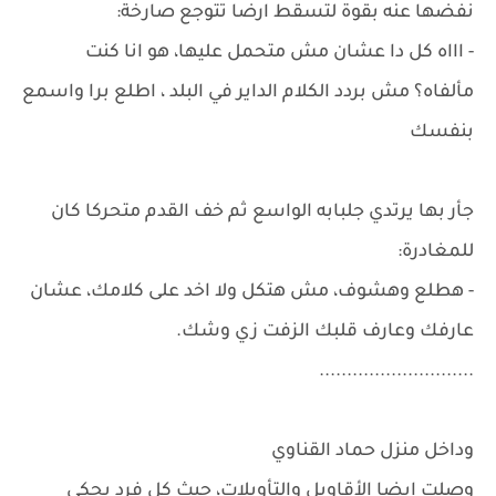
نفضها عنه بقوة لتسقط ارضا تتوجع صارخة:
- اااه كل دا عشان مش متحمل عليها، هو انا كنت
مألفاه؟ مش بردد الكلام الداير في البلد ، اطلع برا واسمع
بنفسك
جأر بها يرتدي جلبابه الواسع ثم خف القدم متحركا كان
للمغادرة:
- هطلع وهشوف، مش هتكل ولا اخد على كلامك، عشان
عارفك وعارف قلبك الزفت زي وشك.
............................
وداخل منزل حماد القناوي
وصلت ايضا الأقاويل والتأويلات، حيث كل فرد يحكي