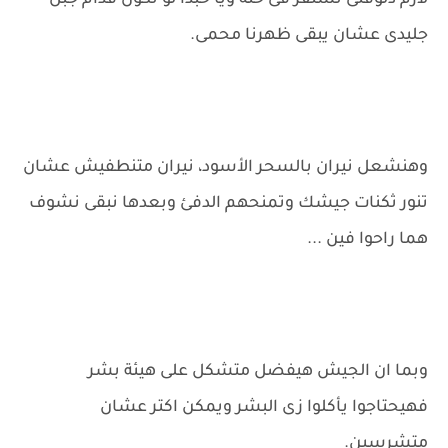
لازم دلوقتى نستقر فى حته ويا حبذا لو تكون قدام جبل
جليدى عشان يبقى ظهرنا محمى.
وهنشعل نيران بالسحر الأسود، نيران متنطفيش عشان
تنور ثكنات جيشك وتمنحهم الدفئ وبعدها نبقى نشوف
هما راحوا فين ...
وبما ان الجيش هيفضل متشكل على هيئة بشر
فهيحتاجوا يأكلوا زى البشر ويمكن اكتر عشان
متشرسين.