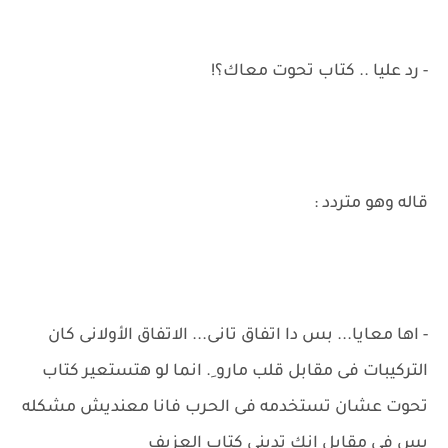
- رد عليا .. كتاب تحوت معاك؟!
قاله وهو متردد :
- اها معايا... بس دا اتفاق تانى... الاتفاق الأولانى كان
التركيبات فى مقابل قلب مارو ِ. انما لو هتستعير كتاب
تحوت عشان تستخدمه فى الحرب فانا معنديش مشكله
بس فى مقابل انك تدينى كتاب العزيف