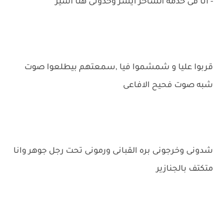
- انا فى خدمة الساحر أيسر وخدونى هنا أسير
قربوا عليا و شمشموا فيا ,سمعتهم بيطلعوا صوت
شبه صوت فحيح الافاعى
شدونى وخرجونى بره القبانى ورمونى تحت رجل جوهر وانا
متكتف بالجنازير