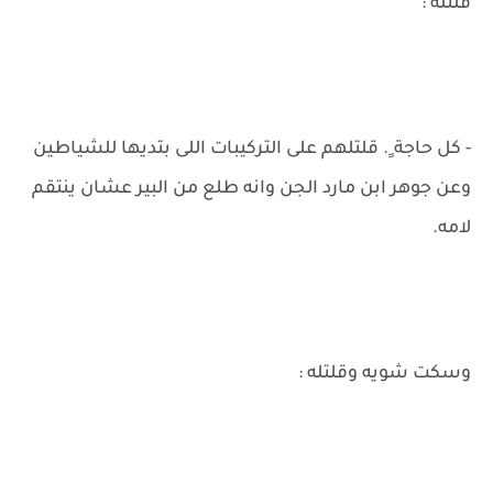
قلتله :
- كل حاجة ٍ. قلتلهم على التركيبات اللى بتديها للشياطين
وعن جوهر ابن مارد الجن وانه طلع من البير عشان ينتقم
لامه.
وسكت شويه وقلتله :