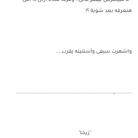
- لا مبيطرش بيقفز عالى.. وعرف مكانا ازاى دا اللى
هنعرفه بعد شوية ؟!
واشهرت سيفى وأستنيته يقرب....
............ِ...............................................................
"زيجا"