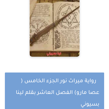
رواية ميراث نور الجزء الخامس (
عصا مارو) الفصل العاشر بقلم لينا
بسيوني