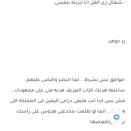
- شغال زى الفل انا جربته بنفسى.
رد جوهر:
-موافق بس بشرط .. لما انتصر واقضى عليهم..
ساعتها هديك كتاب العزيف هديه منى على مجهودك...
مش بس كدا انت هتبقى دراعى اليمين فى المملكة اللى
هبنيها... انما لو طلعت بتخدعنى هدوس على رأسك
برجلى وافعصها .