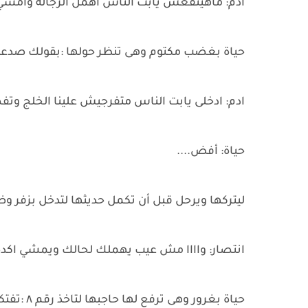
ادم: ماهينفعش يابت الناس اهمل الرجالة وامشي
حياة بغضب مكتوم وهى تنظر حولها :بقولك صدعت 
ادم: ادخلى يابت الناس متفرجيش علينا الخلج وتف
حياة: أفض....
ليتركها ويرحل قبل أن تكمل حديثها لتدخل بزفر و
انتصار: واااا مش عيب يهملك لحالك ويمشي اك
حياة بغرور وهى ترفع لها حاجبها لتاخذ رقم ٨ :تفتكري لو ما طايقنيش هجي يجري أو ماابعتله