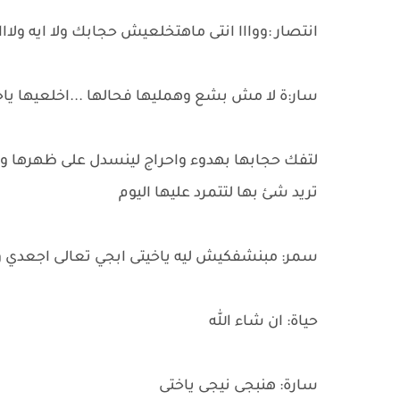
انتصار :ووااا انتى ماهتخلعيش حجابك ولا ايه ولا
سار:ة لا مش بشع وهمليها فحالها ...اخلعيها يا
لتفك حجابها بهدوء واحراج لينسدل على ظهرها وذ
تريد شئ بها لتتمرد عليها اليوم
سمر: مبنشفكيش ليه ياخيتى ابجي تعالى اجعدي ويا
حياة: ان شاء الله
سارة: هنبجى نيجى ياختى