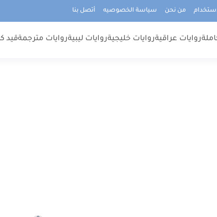
استخدام
من نحن
سياسة الخصوصيه
أتصل بنا
املة
روايات عراقية
روايات خليجية
روايات ليبية
روايات مترجمة
قيد كت