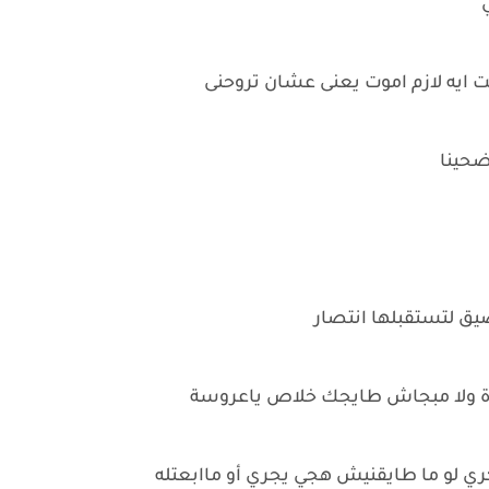
ايه لازم اموت يعنى عشان تروحنى
ضحينا
ضيق لتستقبلها انتصار
دة ولا مبجاش طايجك خلاص ياعروسة