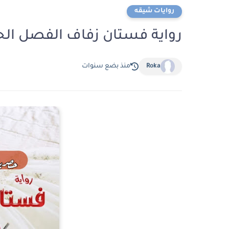
روايات شيقه
رواية فستان زفاف الفصل الحادي عشر 11 بقلم ن
Roka
منذ بضع سنوات