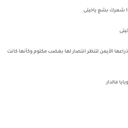
ااا شعرك بشع ياخيتى
خيتى
راعها الأيمن لتنظر انتصار لها بغضب مكتوم وكأنها كانت
يا فالدار