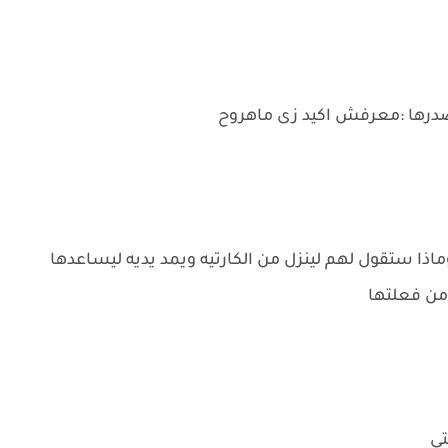
صدرها :معرفش اكيد زى ماهروح
ذا ستقول لهم لينزل من الكارتيه ويمد يديه ليساعدها
 من فعلتها
تى