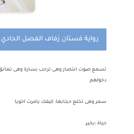
رواية فستان زفاف الفصل الحاد
تسمع صوت انتصار وهى ترحب بسارة وهى تعانق سمر 
دخولهم
سمر وهى تخلع حجابها: كيفك يامرت اخويا
حياة :بخير