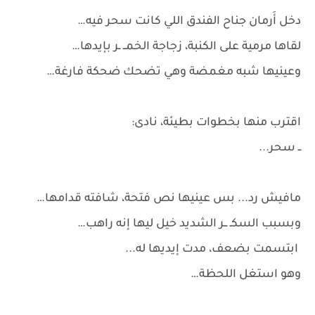
دخل أَرمان جناح الفندق اللي كانت سحر فيه…
لقاها مرمية على الكنبة، زجاجة الخمــ ـر بإيدها…
وعينيها شبه مغمضة وهي تضحك ضحكة فارغة…
اقترب منها بخطوات بطيئة، نادى:
ــ سحر...
مافيش رد... بس عينيها نص فتحة، شافته قدامها…
وبسبب السكـ ــر الشديد خيل ليها إنه راهب…
ابتسمت بضعف، مدت إيديها له...
وهو استغل اللحظة…