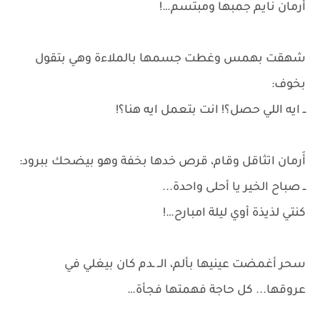
أَرمان نايم جمبها ومبتسم…!
شهقت بهمس وغطت جسمها بالملاءة وهي بتقول
بخوف:
ــ ايه اللي حصل؟! انت بتعمل ايه هنا؟!
أَرمان اتثاقل وقام، قرص خدها بخفة وهو بيضحك ببرود:
ــ صباح الخير يا أحلى واحدة...
كنتي لذيذة أوي ليلة امبارح…!
سحر أغمضت عينيها بألم، الــ ـدم كان بيغلي في
عروقها... كل حاجة فهمتها فجأة…