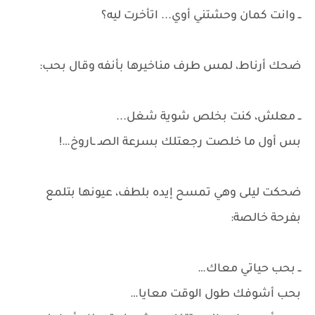
ــ وانت كمان وحشتني أوي... اتأخرت ليه؟
ضحك أرناط، لمس طرف مناخيرها بأنفه وقال بحب:
ــ معلش، كنت بخلص شوية شغل...
بس أول ما خلصت رجعتلك بسرعة الصـ ـاروخ…!
ضحكت ليلى وهي تمسح إيده بلطف، عيونها بتلمع
بفرحة خالصة:
ــ بحب حياتي معاك…
بحب أشوفك طول الوقت معايا…