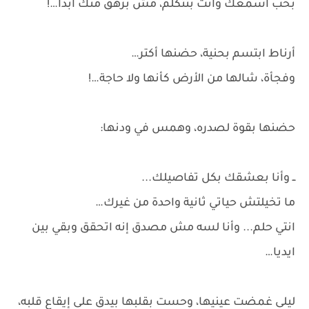
بحب أسمعك وانت بتتكلم، مش بزهق منك أبدا…!
أرناط ابتسم بحنية، حضنها أكتر…
وفجأة، شالها من الأرض كأنها ولا حاجة…!
حضنها بقوة لصدره، وهمس في ودنها:
ــ وأنا بعشقك بكل تفاصيلك...
ما تخيلتش حياتي ثانية واحدة من غيرك…
انتي حلم... وأنا لسه مش مصدق إنه اتحقق وبقي بين
ايديا…
ليلى غمضت عينيها، وحست بقلبها بيدق على إيقاع قلبه،