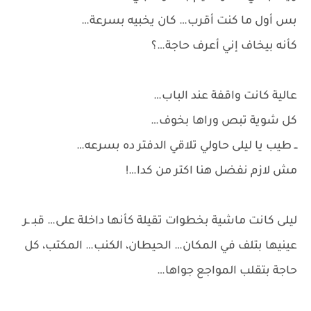
بس أول ما كنت أقرب… كان يخبيه بسرعة…
كأنه بيخاف إني أعرف حاجة…؟
عالية كانت واقفة عند الباب…
كل شوية تبص وراها بخوف…
ــ طيب يا ليلى حاولي تلاقي الدفتر ده بسرعه…
مش لازم نفضل هنا اكتر من كدا…!
ليلى كانت ماشية بخطوات تقيلة كأنها داخلة على… قبـ ـر
عينيها بتلف في المكان… الحيطان، الكنب… المكتب، كل
حاجة بتقلب المواجع جواها…