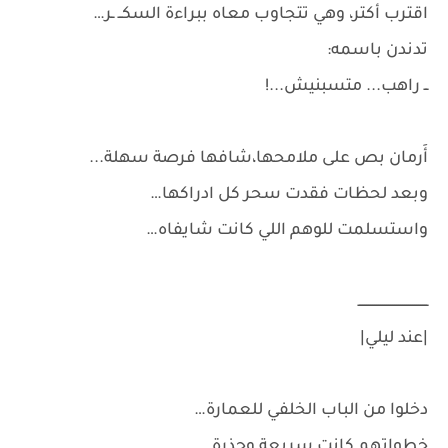
اقترب أكتر، وهي تتجاوب معاه ببراءة السكــ ـر…
تدندن باسمه:
ــ راهب... متسبنيش...!
أَرمان بص على ملامحها،شافها فرصة سهلة...
وبعد لحظات فقدت سحر كل ادراكها…
واستسلمت للوهم اللي كانت شايفاه…
ـــــــــــــــــــــــــــــــــــ
|عند ليلي|
دخلوا من الباب الخلفي للعمارة…
خطواتهم كانت سريعة وحذرة…