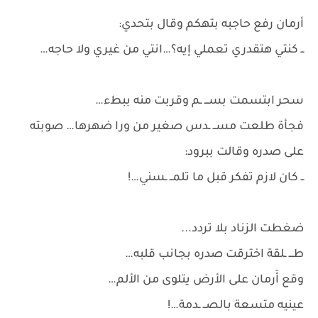
أرمان رفع حاجبه بتهكم وقال بتحدي:
ــ كنتي هتقدري تعملي إيه؟…انتي من غيري ولا حاجه…
سحر ابتسمت بســـ ـم وقربت منه ببطء…
فجأة طلعت مســ ـدس صغير من ورا ضهرها… صوبته
على صدره وقالت ببرود:
ــ كان لازم تفكر قبل ما تلمــ ـسني…!
ضغطت الزناد بلا تردد...
طـــ ـلقة اخترقت صدره بجانب قلبه…
وقع أَرمان على الأرض يتلوى من الألم…
عينيه متسعة بالصــ ـدمة…!