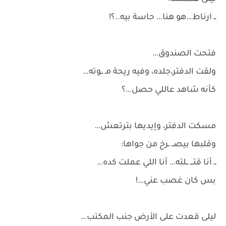
ــ ارناط…هو هنا… حاسة بيه..؟!
فتحت الصندوق…
ولقت الدفتر،جلده، وفيه ريحة مـ ــوته…
كأنه شاهد عاللي حصل…؟
مسكت الدفتر، وإيديها بترتعش…
وقلبها بيصــ ـرخ من جواها:
ــ أنا قتـــ ــلته… أنا اللي عملت كده…
بس كان غصب عني…!
ليلى قعدت على الأرض جنب المكتب…