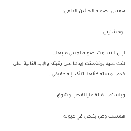
همس بصوته الخشن الدافي:
ــ وحشتيني...
ليلى ابتسمت، صوته لمس قلبها…
لفت عليه برقة،حتت إيدها على رقبته، والإيد التانية. على
خده، لمسته كأنها بتتأكد إنه حقيقي…
وباسته... قبلة مليانة حب وشوق…
همست وهي بتبص في عيونه: