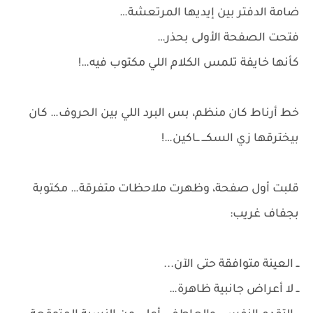
ضامة الدفتر بين إيديها المرتعشة…
فتحت الصفحة الأولى بحذر…
كأنها خايفة تلمس الكلام اللي مكتوب فيه…!
خط أرناط كان منظم، بس البرد اللي بين الحروف… كان
بيخترقها زي السكـــ ــاكين…!
قلبت أول صفحة، وظهرت ملاحظات متفرقة… مكتوبة
بجفاف غريب:
ــ العينة متوافقة حتى الآن...
ــ لا أعراض جانبية ظاهرة…