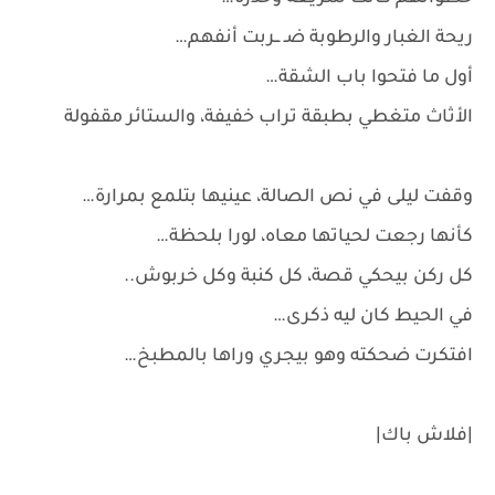
ريحة الغبار والرطوبة ضـ ــربت أنفهم…
أول ما فتحوا باب الشقة…
الأثاث متغطي بطبقة تراب خفيفة، والستائر مقفولة
وقفت ليلى في نص الصالة، عينيها بتلمع بمرارة…
كأنها رجعت لحياتها معاه، لورا بلحظة…
كل ركن بيحكي قصة، كل كنبة وكل خربوش..
في الحيط كان ليه ذكرى…
افتكرت ضحكته وهو بيجري وراها بالمطبخ…
|فلاش باك|