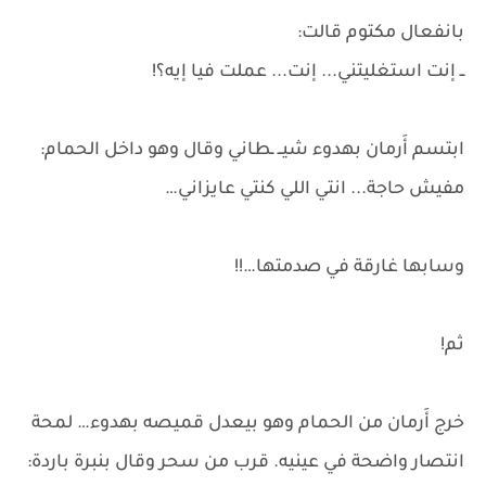
بانفعال مكتوم قالت:
ــ إنت استغليتني... إنت... عملت فيا إيه؟!
ابتسم أَرمان بهدوء شيــ ـطاني وقال وهو داخل الحمام:
مفيش حاجة... انتي اللي كنتي عايزاني…
وسابها غارقة في صدمتها…!!
ثم!
خرج أَرمان من الحمام وهو بيعدل قميصه بهدوء… لمحة
انتصار واضحة في عينيه. قرب من سحر وقال بنبرة باردة: