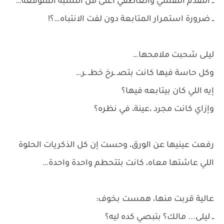
ــ التقدم النفسي والعاطفي أعلى من النسبة المتوقعة…
ــ ضرورة استمرار المتابعة دون لفت الانتباه…؟!
ليلى شحبت ملامحها…
وكل حاسة فيها كانت بتصـ ـرخ خطــ ـر…
إيه اللي كان بيتابعه فيها؟
وإزاي كانت مجرد ،عينة، في نظره؟
رفعت عينيها عن الورق، وحست إن كل الذكريات الحلوة
اللي عاشتها معاه، كانت بتتحطم واحدة واحدة…
عالية قربت منها، همست بخوف:
ــ ليلى... مالك؟ بتبصي كده ليه؟