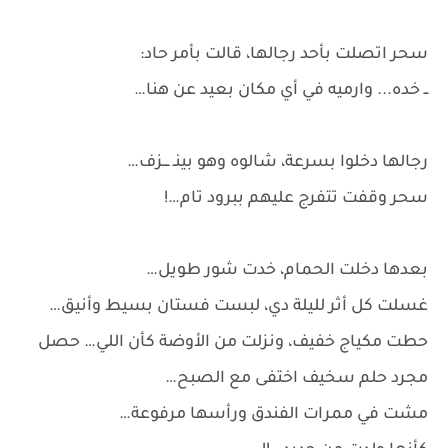
سحر اتصلت بأحد رجالها، قالت بأمر حاد:
ــ خده... وارميه في أي مكان بعيد عن هنا…
رجالها دخلوا بسرعة، شالوه وهو بينـ ـــزف…
سحر وقفت تتفرج عليهم ببرود تام…!
بعدها دخلت الحمام، خدت شور طويل…
غسلت كل أثر لليلة دي، لبست فستان بسيط وأنيق…
حطت مكياج خفيف، ونزلت من الأوضة كأن اللي… حصل
مجرد حلم سخيف اختفى مع الصبح…
مشت في ممرات الفندق ورأسها مرفوعة…