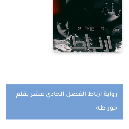
رواية ارناط الفصل الحادي عشر بقلم
حور طه