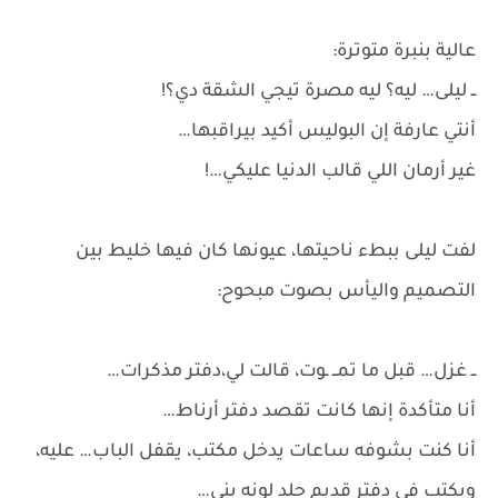
عالية بنبرة متوترة:
ــ ليلى… ليه؟ ليه مصرة تيجي الشقة دي؟!
أنتي عارفة إن البوليس أكيد بيراقبها…
غير أرمان اللي قالب الدنيا عليكي…!
لفت ليلى ببطء ناحيتها، عيونها كان فيها خليط بين
التصميم واليأس بصوت مبحوح:
ــ غزل… قبل ما تمــ ـوت، قالت لي،دفتر مذكرات…
أنا متأكدة إنها كانت تقصد دفتر أرناط…
أنا كنت بشوفه ساعات يدخل مكتب، يقفل الباب… عليه،
ويكتب في دفتر قديم جلد لونه بني…