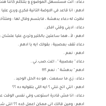
دعاء : انت مستسهل الموضوع و بتتكلم كأننا ه
ادهم : انا قاعد في الاوضة التانية فكري وردي عليا .
نظرت له دعاء بدهشة ، فابتسم وقال لها : ومتتأخر
دعاء : اديني وقتي افكر .
ادهم : لأ ، هما ساعتين بالكتير وتردي عليا علشان عا
دعاء تقف بعصبية : بقولك ايه يا ادهم .
ادهم : نعم .
دعاء " بعصبية " : اغت.صب.ني .
ادهم " بدهشة " : نعم ؟!!!
دعاء : زي ما سمعت ، هو ده الحل الوحيد .
ادهم : انتي اتج.ننتي ؟ ايه اللي بتقوليه ده ؟؟
دعاء : انا مش قادرة استوعب وفي نفس الوقت عايزة
ادهم : ومين قالك اني ممكن اعمل كده ؟؟ انتي شايف