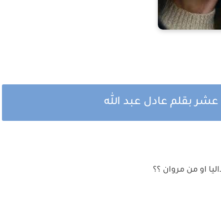
عشر بقلم عادل عبد الله
يا او من مروان ؟؟