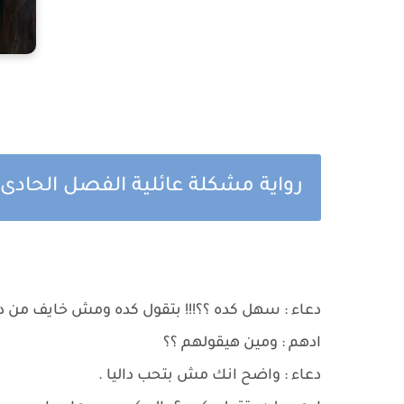
رواية مشكلة عائلية الفصل الحادى 
دعاء : سهل كده ؟؟!!! بتقول كده ومش خايف من دال
ادهم : ومين هيقولهم ؟؟
دعاء : واضح انك مش بتحب داليا .