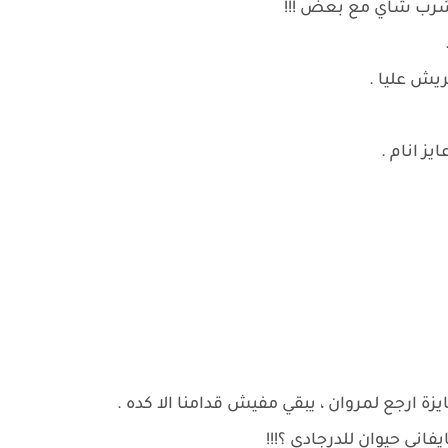
نشرب شاي مع بعض !!!
يش عليا .
يز انام .
 ارجع لمروان ، يبقي مفيش قدامنا الا كده .
اني حيوان للدرجادي ؟!!!