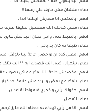
ادهم : ليه بتقولي كده ؟ بالعكس بحبها جدا .
دعاء : علشان مش خايف علي زعلها !!
ادهم : بالعكس انا مقدرش ازعلها ابدا .
دعاء : معني كلامك انك مستحيل تخليها تعرف حاج
ادهم : بالظبط كده ، وانتي كمان اكيد مش عايزة م
دعاء : طبعا ده كان يد.بحني .
ادهم : معني كده ان لو حصل حاجة بينا دلوقتي مس
دعاء : بيتهيألي كده ، انت قصدك ايه ؟؟ انت بتلف وت
ادهم : مقصدش حاجة ، انا بفكر معاكي بصوت عالي
دعاء : بنفكر مع بعض و بردو مش عارفة اخد قرار .
ادهم : هقولك رأيي و فكري فيه واحنا قاعدين .
دعاء : اتفضل .
ادهم : انا من رأيي ترددك ده معناه انك عايز ترجع