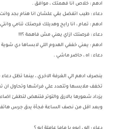
ادهم : خلاص انا فهمتك ، موافق .
دعاء : طيب اتفضل بقي علشان انا هنام بجد وانت 
ادهم : تمام ، انا رايح وهديلك فرصتك تنامي وانتي
دعاء : فرصتك ازاي يعني مش فاهمة ؟!!!
ادهم : يعني خففي الهدوم اللي لابساها دي شوية .
دعاء : اه ، حاضر ماشي .
ينصرف ادهم الي الغرفة الاخري ، بينما تظل دعاء ف
تخفف ملابسها وتتمدد علي فراشها وتحاول ان تس
يزداد شعورها بالارق والتوتر فتنهض لتطفئ اضاء
وبعد اقل من نصف الساعة فجأة يدق جرس هاتفهه
دعاء : الو ، ايوه يا ماما عاملة ايه ؟