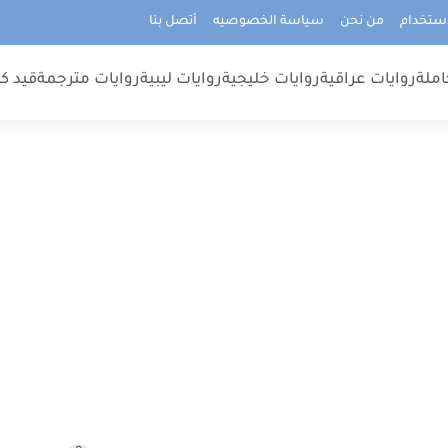
استخدام
من نحن
سياسة الخصوصيه
أتصل بنا
املة
روايات عراقية
روايات خليجية
روايات ليبية
روايات مترجمة
قيد كت