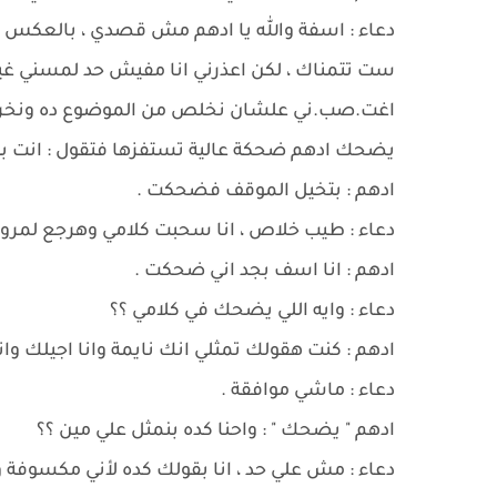
دعاء : اسفة والله يا ادهم مش قصدي ، بالعكس ا
ست تتمناك ، لكن اعذرني انا مفيش حد لمسني غي
اغت.صب.ني علشان نخلص من الموضوع ده ونخرج كلن
يضحك ادهم ضحكة عالية تستفزها فتقول : انت بتس
ادهم : بتخيل الموقف فضحكت .
دعاء : طيب خلاص ، انا سحبت كلامي وهرجع لمروان
ادهم : انا اسف بجد اني ضحكت .
دعاء : وايه اللي يضحك في كلامي ؟؟
ادهم : كنت هقولك تمثلي انك نايمة وانا اجيلك وانت
دعاء : ماشي موافقة .
ادهم " يضحك " : واحنا كده بنمثل علي مين ؟؟
دعاء : مش علي حد ، انا بقولك كده لأني مكسوفة