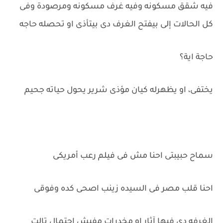
فيه شقق مسكونه وفيه غرف مسكونه ومرصودة وفى
كل الحالات إلى بيفتح الغرف دى بيتأذى او تحصله حاجه
حاجة اية؟
يختفى، او يظهرله كيان مؤذى شرير يحول حياته جحيم
سماح حبيبتى احنا مش فى فيلم رعب أمريكى
احنا قلب مصر فى السيده زينب اصحى كده وفوقى
الغرفه دى فيها آثار او مخدرات مفيش احتمال تالت