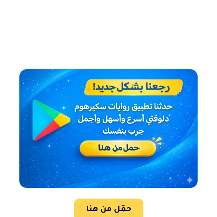
حمّل من هنا