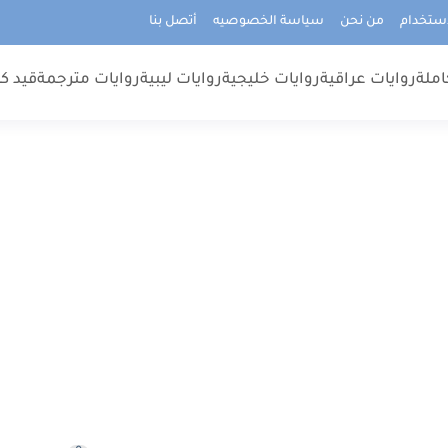
استخدام
من نحن
سياسة الخصوصيه
أتصل بنا
املة
روايات عراقية
روايات خليجية
روايات ليبية
روايات مترجمة
قيد كت