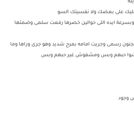
يله
خليك على بعضك ولا نفسيتك السو
 وبسرعة ايده اللى حوالين خصرها رفعت سلمى وضمتها
نون رسمى وجريت امامه بمرح شديد وهو جرى وراها وما
عاشوا حبهم وبس ومشفوش غير حبهم وبس
ش وجود