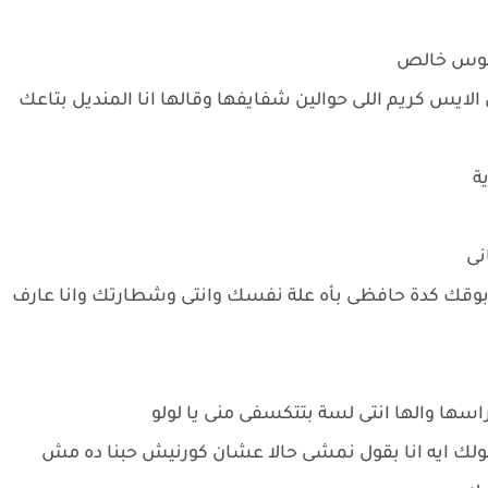
لحوس خالص
يس كريم اللى حوالين شفايفها وقالها انا المنديل بتاعك
ة
نى
بوقك كدة حافظى بأه علة نفسك وانتى وشطارتك وانا عارف
سها والها انتى لسة بتتكسفى منى يا لولو
لك ايه انا بقول نمشى حالا عشان كورنيش حبنا ده مش