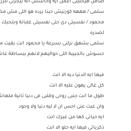
ضامن هيخلينى اعمل ايه وحاسس انه بيجرنى للرز
سلمى / هههه كورنيش حبنا برده هو اللى مش م
محمود / نفسيتى دى حتى نفسيتى غلبانة وبتحبك
لصدره
سلمى بشهق نزلنى بسرعة يا محمود انت بقيت مج
حسوش بالجبيبة اللى حواليهم لانهم ببساطة 
فيها ايه الدنيا ديه الا انت
كل غالى يهون عليه الا انت
طول ما انت جنبى روحى وقلبى فى دنيا تانية ملها
وان غبت عنى احس ان لا ليه دنيا ولا وجود
ايه حياتى كها من غيرك انت
ذكرياتى فيها ايه حلو الا انت