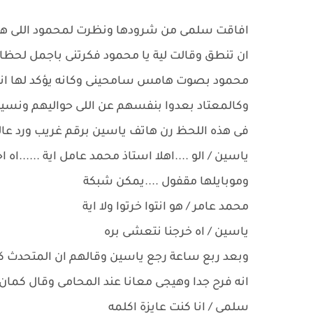
افاقت سلمى من شرودها ونظرت لمحمود اللى هو 
ان تنطق وقالت لية يا محمود فكرتنى باجمل لحظ
محمود بصوت هامس سامحينى وكانه يؤكد لها انه 
وكالمعتاد بعدوا بنفسهم عن اللى حواليهم ونسيو
فى هذه اللحظ رن هاتف ياسين برقم غريب ورد عال
ياسين / الو ....اهلا استاذ محمد عامل اية ......اه ا
وموبايلها مقفول ....يمكن شبكة
محمد عامر / هو انتوا خرتوا ولا اية
ياسين / اه خرجنا نتعشى بره
وبعد ربع ساعة رجع ياسين وقالهم ان المتحدث كان
انه فرح جدا وهيجى معانا عند المحامى وقال كمان ا
سلمى / انا كنت عايزة اكلمه