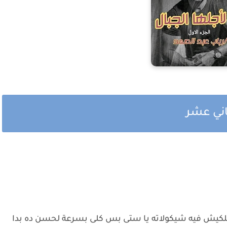
ثاني عشر
يبتلكيش فيه شيكولاته يا ستى بس كلى بسرعة لحسن ده بدا