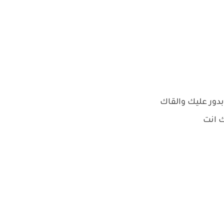
دور عليك والقاك
ك انت