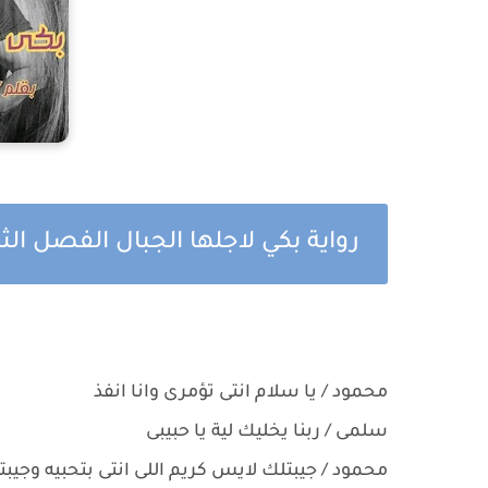
رواية بكي لاجلها الجبال الفصل ال
محمود / يا سلام انتى تؤمرى وانا انفذ
سلمى / ربنا يخليك لية يا حبيبى
محمود / جيبتلك لايس كريم اللى انتى بتحبيه وج