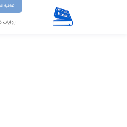
اتفاقية ال
روايات ك