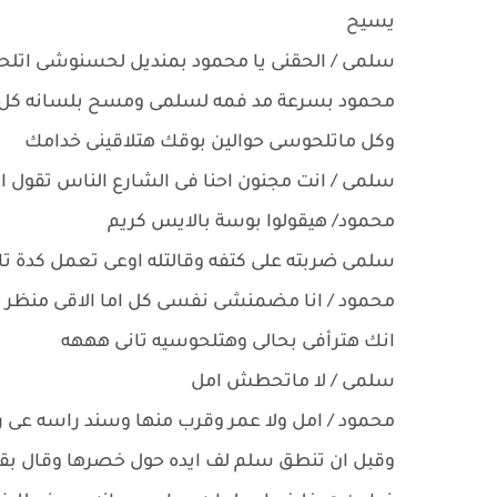
يسيح
سلمى / الحقنى يا محمود بمنديل لحسنوشى ات
محمود بسرعة مد فمه لسلمى ومسح بلسانه كل الا
وكل ماتلحوسى حوالين بوقك هتلاقينى خدامك
سلمى / انت مجنون احنا فى الشارع الناس تقول اي
محمود/ هيقولوا بوسة بالايس كريم
سلمى ضربته على كتفه وقالتله اوعى تعمل كدة تا
محمود / انا مضمنشى نفسى كل اما الاقى منظر 
انك هترأفى بحالى وهتلحوسيه تانى هههه
سلمى / لا ماتحطش امل
محمود / امل ولا عمر وقرب منها وسند راسه عى را
وقبل ان تنطق سلم لف ايده حول خصرها وقال بقو