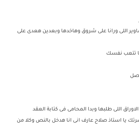
وير اللى ورانا على شروق وهاخدها وبعدين هعدى على
ما تتعب نفسك
حصل
لاوراق اللى طلبها وبدا المحامى فى كتابة العقد
تك يا استاذ صلاح عارف انى انا هدخل بالنص وكلا من