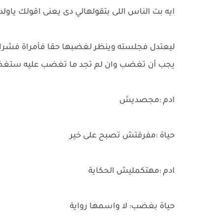
ايه بت الناس اللى بتقولهالي دى يعنى اقولك ياولد
ليعتدل فجلسته وينظر لغضبها حقا فأمراة فشر
يجب أن تغضب وان لم تجد ما تغضب عليه ستغ
ادم :مجصديش
حياة :مفرقتش تصبح على خير
ادم :مهتكمليش الحكاية
حياة بغضب: لا واسمها رواية