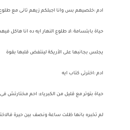
ادم :خلصيهم بس وانا اجبلكم زيهم تانى مع طلوع 
حياة بابتسامة :لا طلوع النهار ايه ده انا هاكل في
يجلس بجانبها على الأريكة لينتفض قلبها بقوة
ادم :اخترتى كتاب ايه
حياة بتوتر مع قليل من الكبرياء: احم مختارتش 
لم تخبره بانها ظلت ساعة ونصف بين حيرة فالاخت