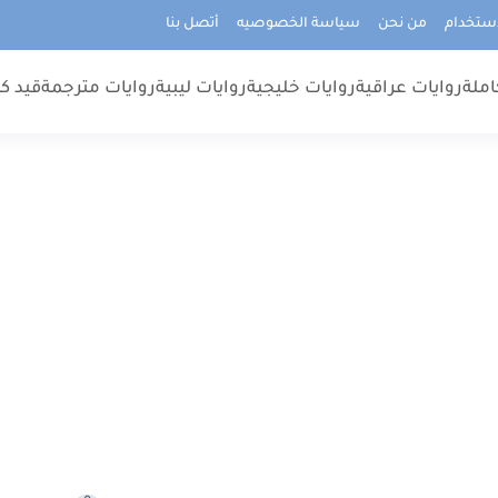
استخدام
من نحن
سياسة الخصوصيه
أتصل بنا
املة
روايات عراقية
روايات خليجية
روايات ليبية
روايات مترجمة
قيد كت