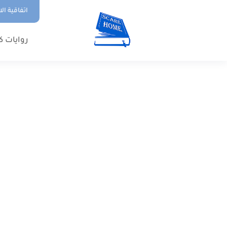
اتفاقية ال
روايات ك