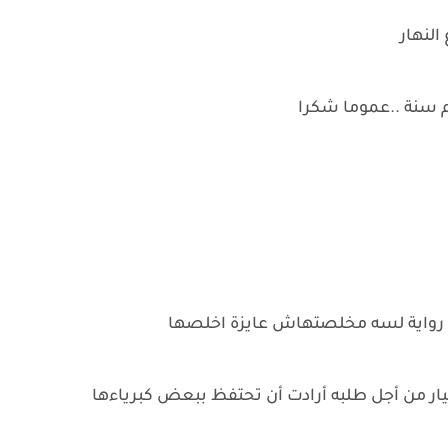
النهار
هم سنة ..عموما شكرا
فى رواية لسه مخلصتهاش عايزة اخلصها
يار من أجل طلبه أرادت أن تحتفظ ببعض كبرياءها