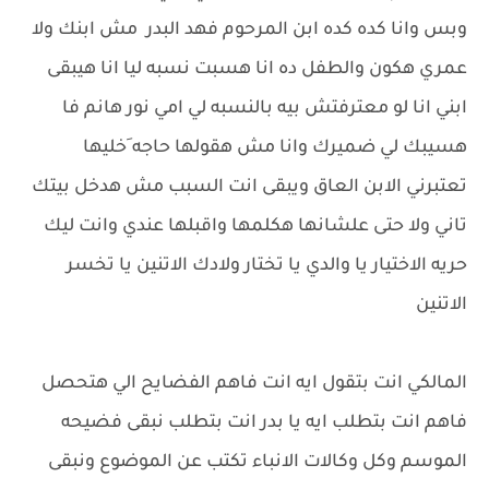
وبس وانا كده كده ابن المرحوم فهد البدر مش ابنك ولا
عمري هكون والطفل ده انا هسبت نسبه ليا انا هيبقى
ابني انا لو معترفتش بيه بالنسبه لي امي نور هانم فا
هسيبك لي ضميرك وانا مش هقولها حاجه َخليها
تعتبرني الابن العاق ويبقى انت السبب مش هدخل بيتك
تاني ولا حتى علشانها هكلمها واقبلها عندي وانت ليك
حريه الاختيار يا والدي يا تختار ولادك الاتنين يا تخسر
الاتنين
المالكي انت بتقول ايه انت فاهم الفضايح الي هتحصل
فاهم انت بتطلب ايه يا بدر انت بتطلب نبقى فضيحه
الموسم وكل وكالات الانباء تكتب عن الموضوع ونبقى