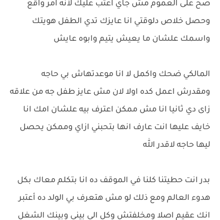
صح على العموم مش جاي اعتب عليك لأنه امر واقع
وحصل خلاص دلوقتي انا عايزك تدي الطفل هويتك
واسمك علشان ما يعيش يتيم وابوه عايش
المالكي ضحك واكمل لا انا موعدتهاش بي حاجه
ومقدرش اعمل كده اولا لان مش عايز طفل جه من علاقه
زاى دي ثانيا انا مش ممكن اعترف بيه علشان امك انا
خايف عليها انت عارف انها بتحبني ازاي وممكن يحصل
ليها حاجه لاقدر الله
بدر انت حطيتنا كلنا في الموقف ده انا بتكلم معاك بكل
هدوء العالم ومع ذلك لو مش هتعرف بي الولد ده أعتبر
انك عقيم اصلا ومخلفتش وكل الي بيني وبينك الشغل