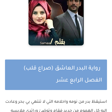
رواية البدر العاشق (صراع قلب)
الفصل الرابع عشر
استيقظ بدر من نومه واحلامه التي لا تنتهي بي بحر وعادت
اليه كل الهموم من جديد فقام وتوضئ وراتدي ملابسه