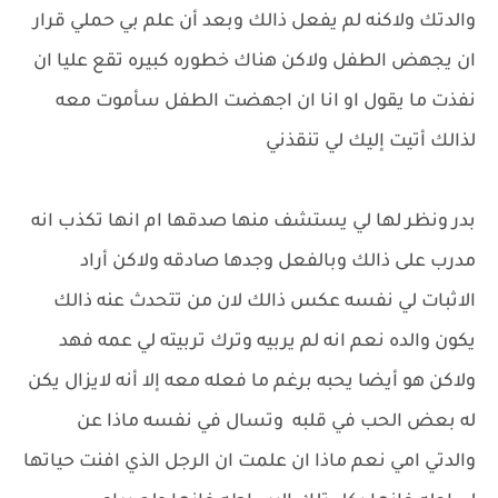
والدتك ولاكنه لم يفعل ذالك وبعد أن علم بي حملي قرار
ان يجهض الطفل ولاكن هناك خطوره كبيره تقع عليا ان
نفذت ما يقول او انا ان اجهضت الطفل سأموت معه
لذالك أتيت إليك لي تنقذني
بدر ونظر لها لي يستشف منها صدقها ام انها تكذب انه
مدرب على ذالك وبالفعل وجدها صادقه ولاكن أراد
الاثبات لي نفسه عكس ذالك لان من تتحدث عنه ذالك
يكون والده نعم انه لم يربيه وترك تربيته لي عمه فهد
ولاكن هو أيضا يحبه برغم ما فعله معه إلا أنه لايزال يكن
له بعض الحب في قلبه وتسال في نفسه ماذا عن
والدتي امي نعم ماذا ان علمت ان الرجل الذي افنت حياتها