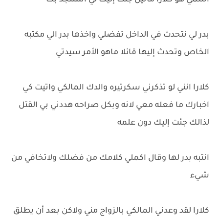
اسمي هو كلارا ماتيل جئت إليك لي استنجد بك
بدر لي نتحدث في الداخل تفضلي واخذها بدر الي مكتبه
الخاص وتحدث إليها قائلا ماهو الأمر سيدتي
كلارا انني لو تذكرني سكرتيره والدك المالكي واتيت كي
اخبارك ما فعله معي لانه وبكل صراحه هددني بي القتل
لذالك جئت إليك دون علمه
انتبه بدر لها وقال اكملي كلامك من فضلك ولاتخافي من
شيء
كلارا لقد وعدني المالكي بالزواج مني ولاكن بعد أن يطلق