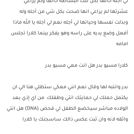
لي اجله خانها بكل تلك البساطه خانها ولم يراعي
عشرتها لم يراعي انها ضحت بكل شي من أجله وله
وبذلت نفسها وحياتها لي أجله نعم لي أجله يا الله ماذا
أفعل وضع يديه على راسه وهو يفكر بينما كلارا تجلس
امامه
كلارا مسيو بدر هل انت معي مسيو بدر
بدر وانتبه لها وقال نعم انني معكي ستظلي هنا الي ان
يكتمل حملك لي حمايتك انتي وطفلك من اي إذي بعد
الولاده مباشر سيخضع الطفل لي فحص {DNA} هل انتي
واثقه لانه وان ثبت عكس ذالك ساسجنك يا كلارا