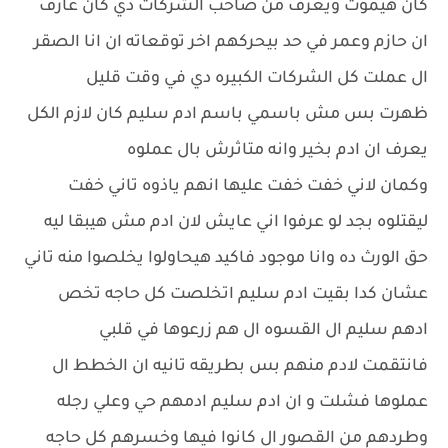
كان هيموت ويعرف من صاحب الشركات دي كان عارف
ان حازم وعمر في حد بيحركهم اخر توقعاته ان انا الصقر
ال عملت كل الشركات الكبيره دي في وقت قليل
ظهرت بس مش باسمي باسم ادم سليم كان لازم الكل
يعرف ان ادم بخير وانه متاثرش بال عملوه
وكمان لاني خفت خفت عليها انهم ياذوه تاني خفت
ليقتلوه بجد لو عرفوا اني عايش لان ادم مش هيبقا ليه
حق الورث ده وانا موجود فاكيد هيحاولوا يخلصوا منه تاني
عشان كدا بقيت ادم سليم اتخلصت كل حاجه تخص
ادهم سليم ال القسوه ال هم زرعوها في قلبي
فانتقمت لادم منهم بس بطريقه تانيه ان الخطط ال
عملوها فشلت و ان ادم سليم ادمهم حي وعلي رجله
وطردهم من القصور ال كانوا فيها وخسرهم كل حاجه