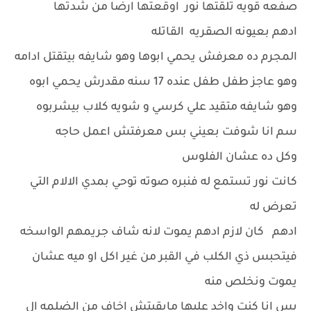
صفعه قويه تلقتها نور اوقعتها ارضا من شدتها
ادهم بعيونه الصقريه القاتله
المجرم ده معرفش يحمي ابوها وهو شايفه بيتقتل ادامه
وهو عاجز طفل طفل عنده 17 سنه مقدرش يحمي ابوه
وهو شايفه متقيد علي كرسي و شويه كلاب بيشربوه
سم انا شوفت بعيني بس معرفتش اعمل حاجه
وكل ده عشان الفلوس
كانت نور تستمع له فنبره صوته توحي بمدي الالام التي
تعرض له
ادهم كان لازم ادهم يموت لانه شاف جريمهم الواسخه
فيتحبس ذي الكلب في القبر من غير اكل او ميه عشان
يموت ونخلص منه
بس انا كنت واخد عليها مابقيتش اخاف من الضلمه ال