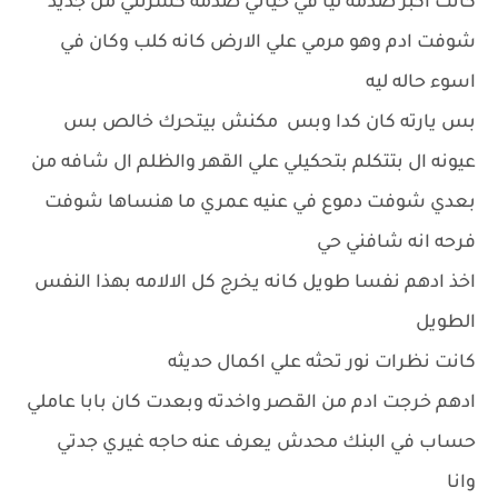
كانت اكبر صدمه ليا في حياتي صدمه كسرتني من جديد
شوفت ادم وهو مرمي علي الارض كانه كلب وكان في
اسوء حاله ليه
بس يارته كان كدا وبس مكنش بيتحرك خالص بس
عيونه ال بتتكلم بتحكيلي علي القهر والظلم ال شافه من
بعدي شوفت دموع في عنيه عمري ما هنساها شوفت
فرحه انه شافني حي
اخذ ادهم نفسا طويل كانه يخرج كل الالامه بهذا النفس
الطويل
كانت نظرات نور تحثه علي اكمال حديثه
ادهم خرجت ادم من القصر واخدته وبعدت كان بابا عاملي
حساب في البنك محدش يعرف عنه حاجه غيري جدتي
وانا