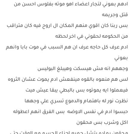
ادهم بعوني لتجار اعضاء اهو موته بفلوس احسن من
قتل وجريمه
بس ربنا كان اقوي منهم المكان ال اروح فيه كان متراقب
من الحكومه لحقوني في اخر لحظه
ادم عرف كل حاجه عرف ان هم السبب في موت بابا وانهم
بعوني
وجههم انه مش هيسكت وهيبلغ البوليس
لس هم منعوه بالقوه مينفعش ادم يموت عشان الثروه
فيعملوا ايه يموتوه بس بالبطي يبقا عيش ميت
نظرت نور له باهتمام والدموع تسري علي وجهها
حبسوا ادم في نفس الاوضه بس الفرق انهم اعطوله
اكل وشرب بس محقون
محقون بماده بتشل جميع اجزاء الجسم مع الوقت حتي