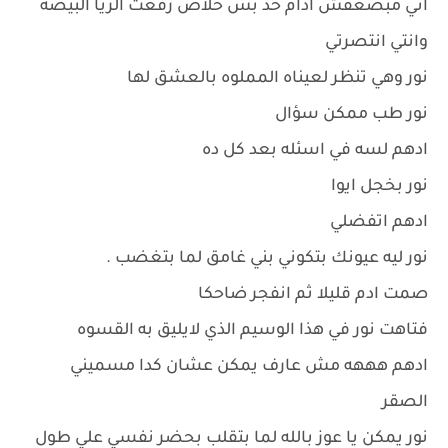
اني مبضعفش ادام حد بس خلاص رفعت الريا البيضه
وانتي انتصرتي
نور وهي تنظر لعيناه المملوه بالعشق لها
نور طب ممكن سؤال
ادهم لسه في اسئله بعد كل ده
نور بخجل ايوا
ادهم اتفضلي
نور ليه عيونك بتكوني بني غامق لما بتغضب .
صمت ادم قليلا ثم انفجر ضاحكا
فتاهت نور في هذا الوسيم الذي لايليق به القسوه
ادهم هههه مش عارف يمكن عشان كدا مسميني
الصقر
نور يمكن يا عوز بالله لما بتقلب بحضر نفسي علي طول