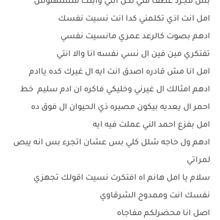
بس مجرد عطف مني لكن انتي وابنك متستهلوش
امل انت اذي تكلمني كدا انت نسيت نفسك
ادهم بصوت كالرعد عمري مانسيت نفسي
تفتكري مين فين ال نسي نفسه انا والا انتي
امل انا مش قادره اصدق انت ايه ال غيرك كده ياادم
ادهم امثالك ال غيرني وخليكي فاكره ان ادم سليم خط
احمر ال يعديه بيكون مصيره ذي الحيوان ال فوق ده
امل بفزع احمد الني عملت فيه ايه
ادهم ول حاجه شلل كلي بس عشان اتجرء بس انه يبص
لمراتي
سلام يا امل هانم اه افتكرت نسيت اقولك تجهزي
نفسك انت وممدوح الشرقاوي
اصل انا محضرلكم مفاجاه