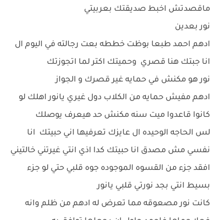
ماقصدتش اخبط صديقتك بعربيتي
نور بعدين
ادهم احمد طبعا بوظت خططه بعت رجالته في اليوم ال
انا جبتك هنا قصري وحميتك اكتر لما اتجوزتك
نور هو مكنش في حمايه غير قصرك و الجواز
ادهم مفيش حمايه من الكلاب دول غيري يانور اهلك لو
كانوا قاعدوا ميت سنه مكنش حد هيعرف يوصلك
لس الحاجه الوحيده ال عايزك تعرفيها اني حبيتك انا
نفسي مش مصدق انا حبيتك كدا اذي انتي غيرتني خالتيني
افقد جزء من القسوه الموجوده جوه قلبي حتي لو جزء
بسيط انتي بجد نورتي قلبي يانور
كانت نور مصعوقه مما تعرض له ادهم من ظلم وانه