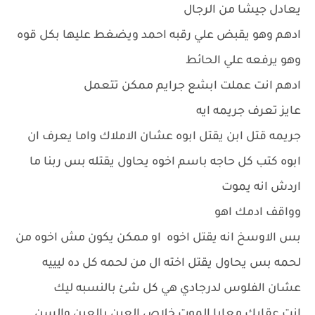
يعادل جيشا من الرجال
ادهم وهو يقبض علي رقبه احمد ويضغط عليها بكل قوه
وهو يرفعه علي الحائط
ادهم انت عملت ابشع جرايم ممكن تتعمل
عايز تعرف جريمه ايه
جريمه قتل ابن يقتل ابوه عشان الاملاك واما يعرف ان
ابوه كتب كل حاجه باسم اخوه يحاول يقتله بس ربنا ما
اردش انه يموت
وواقف ادمك اهو
بس الاوسخ انه يقتل اخوه او ممكن يكون مش اخوه من
لحمه بس يحاول يقتل اخته ال من لحمه كل ده ليييه
عشان الفلوس لدرجادي هي كل شئ بالنسبه ليك
انت عقابك معايا الموت خلاص العين بالعين والسن