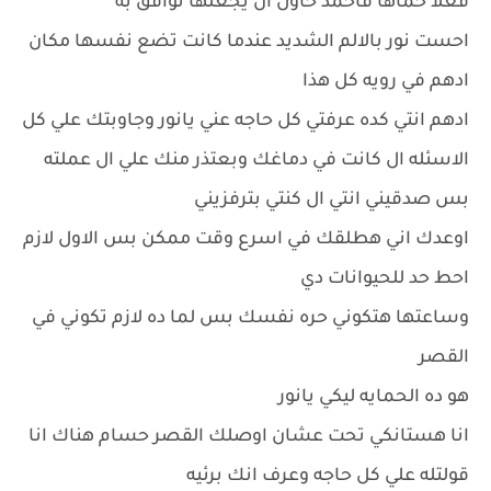
فعلا حماها فاحمد حاول ان يجعلها توافق به
احست نور بالالم الشديد عندما كانت تضع نفسها مكان
ادهم في رويه كل هذا
ادهم انتي كده عرفتي كل حاجه عني يانور وجاوبتك علي كل
الاسئله ال كانت في دماغك وبعتذر منك علي ال عملته
بس صدقيني انتي ال كنتي بترفزيني
اوعدك اني هطلقك في اسرع وقت ممكن بس الاول لازم
احط حد للحيوانات دي
وساعتها هتكوني حره نفسك بس لما ده لازم تكوني في
القصر
هو ده الحمايه ليكي يانور
انا هستانكي تحت عشان اوصلك القصر حسام هناك انا
قولتله علي كل حاجه وعرف انك برئيه