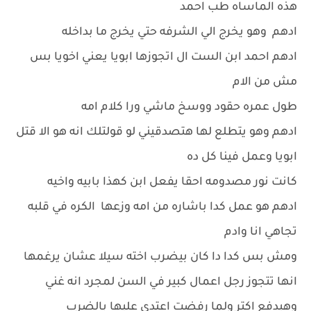
هذه الماساه طب احمد
ادهم وهو يخرج الي الشرفه حتي يخرج ما بداخله
ادهم احمد ابن الست ال اتجوزها ابويا يعني اخويا بس
مش من الام
طول عمره حقود ووسخ ماشي ورا كلام امه
ادهم وهو يتطلع لها هتصدقيني لو قولتلك انه هو الا قتل
ابويا وعمل فينا كل ده
كانت نور مصدومه احقا يفعل ابن كهذا بابيه واخيه
ادهم هو عمل كدا باشاره من امه وزعها الكره في قلبه
تجاهي انا وادم
ومش بس كدا دا كان بيضرب اخته سيلا عشان يرغمها
انها تتجوز رجل اعمال كبير في السن لمجرد انه غني
وهيدفع اكتر ولما رفضت اعتدي عليها بالضرب