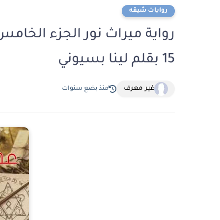
روايات شيقه
رواية ميراث نور الجزء الخا
15 بقلم لينا بسيوني
غير معرف
منذ بضع سنوات