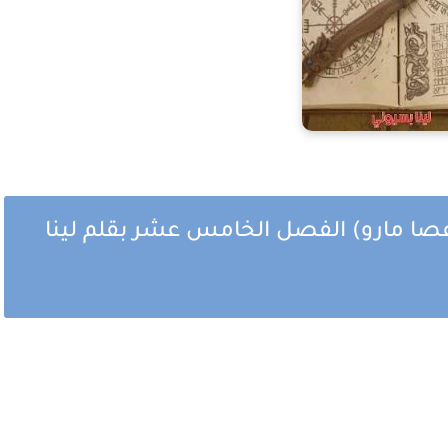
عصا مارو) الفصل الخامس عشر بقلم لينا