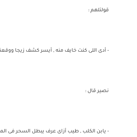
قولتلهم :
- أدى اللى كنت خايف منه , أيسر كشف زيجا ووقعنا 
نصير قال :
- يابن الكلب , طيب أزاى عرف يبطل السحر فى المك