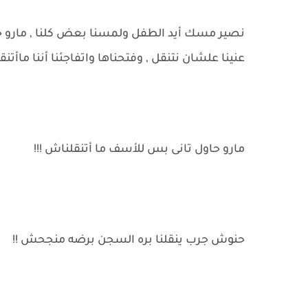
نصير مسك أيد الطفل ولمسنا بعض كلنا , مارو خب
عنينا علشان نتنقل , وفتحناها واتفاجئنا أننا ماأت
مارو حاول تانى بس للأسف ما أتنقلناش !!!
حنوش جرب ينقلنا بره السجن برضه منجحش !!