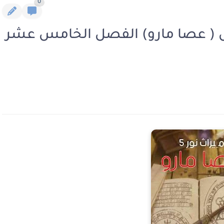
0
مس ( عصا مارو) الفصل الخامس عشر