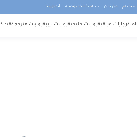
استخدام
من نحن
سياسة الخصوصيه
أتصل بنا
املة
روايات عراقية
روايات خليجية
روايات ليبية
روايات مترجمة
قيد كت