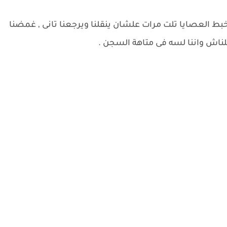
ط العصايا تلت مرات علشان ينقلنا ويرجعنا تانى , غمضنا
نقلناش واننا لسه فى متاهة السجن .