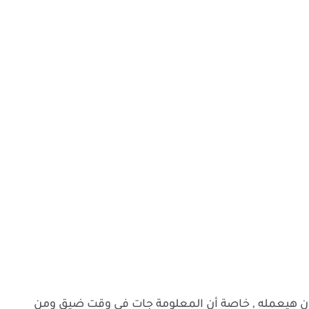
د كان هيعمله , خاصة أن المعلومة جات فى وقت ضيق ومن