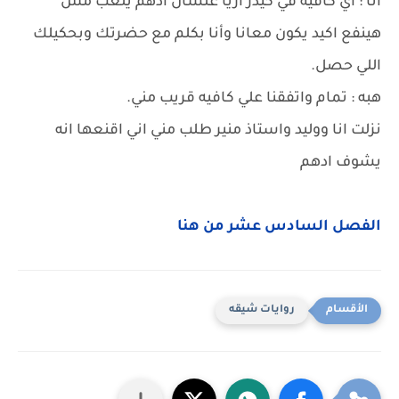
أنا : أي كافيه في كيدز اريا علشان أدهم يلعب مش
هينفع اكيد يكون معانا وأنا بكلم مع حضرتك وبحكيلك
اللي حصل.
هبه : تمام واتفقنا علي كافيه قريب مني.
نزلت انا ووليد واستاذ منير طلب مني اني اقنعها انه
يشوف ادهم
الفصل السادس عشر من هنا
روايات شيقه