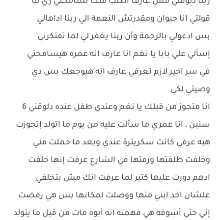
ربنا دلوقتي مش عارف أطلب منك تسامحني زي ما
قولتي انا حيوان ومقدرتش النعمة الي ربنا اداهالي
بس ادعولي بالرحمة وأن ربنا يغفر لي لما تفتكرني
إسألي علي بابا يا نغم انا عارف انه عمره هيسامحني
في سر اخير لازم تعرفي عارف انه هيوجعك بس دي
وصيتي لكي
انا متجوز من قبلك يا نغم وعندي طفل عنده دلوقتي 6
سنين ، انا عمري ما سألت عليه من يوم ما اتولد إتجوزت
هبه عرفي كانت سكريترة عندي وبعد ما حملت مني
وخلفت طلقتها ورمتها في الشارع عرفت إنها خلفت
ادهم دورت عليها كتير لما عرفت انك مش بتخلفي
علشان اخد ابني منها ووصلت لمكانها بس هي رفضت
إني حتي أشوفه هي فهمته انه أبوه مات من قبل ما يتولد