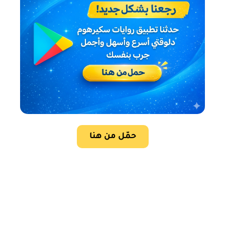
حمّل من هنا