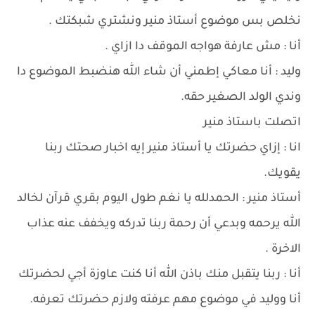
نخلص بس موضوع أستاذ منير ونشتري شبكتك .
أنا : مش عارفة هواجه الموقف دا ازاي .
وليد : أنا معاكي إطمني أن شاء الله هنضبط الموضوع دا
وندي الولد الصغير حقه.
اتصلت باستاذ منير
انا : إزاي حضرتك يا أستاذ منير إيه اخبار صحتك ربنا
يقويك.
أستاذ منير : الحمدلله يا نغم طول اليوم بقري قرآن لخالد
الله يرحمه وبدعي أن رحمة ربنا تدركه ويخفف عنه عذاب
الاخرة .
أنا : ربنا يتقبل منك باذن الله أنا كنت عاوزة أجي لحضرتك
أنا ووليد في موضوع مهم عرفته ولازم حضرتك تعرفه.