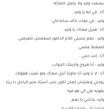
يصمت وليد ولا يكمل كلماته .
أنا : في إيه يا وليد .
وليد : في جواب خالد سابه لكي .
أنا : هنزل معاك يا وليد .
وليد : نغم نسيتي كلام الدكتور مينفعش تتعرضي
لضغط عصبي .
أنا : إنت جنبي .
وليد : أنا هروح وأجبلك الجواب
أنا : لا يا وليد أنا عاوزة أنزل معاك ولو تعبت هقولك
روحني وعلشان كمان أكون جنب أستاذ منير الراجل دا ربنا
يقويه علي الي هو فيه .
وليد: ماشي يا نغم .
ونزلنا تاني وصلنا القسم.