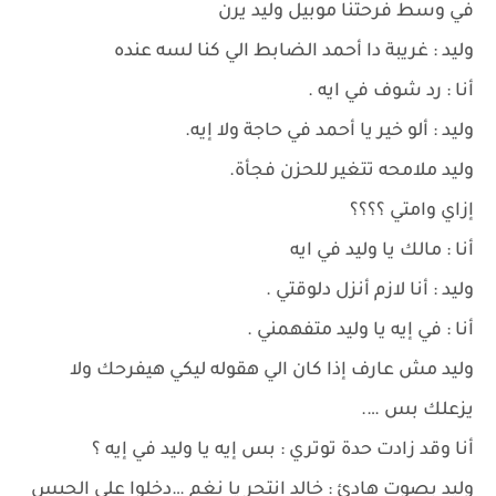
في وسط فرحتنا موبيل وليد يرن
وليد : غريبة دا أحمد الضابط الي كنا لسه عنده
أنا : رد شوف في ايه .
وليد : ألو خير يا أحمد في حاجة ولا إيه.
وليد ملامحه تتغير للحزن فجأة.
إزاي وامتي ؟؟؟؟
أنا : مالك يا وليد في ايه
وليد : أنا لازم أنزل دلوقتي .
أنا : في إيه يا وليد متفهمني .
وليد مش عارف إذا كان الي هقوله ليكي هيفرحك ولا
يزعلك بس ….
أنا وقد زادت حدة توتري : بس إيه يا وليد في إيه ؟
وليد بصوت هادئ : خالد انتحر يا نغم …دخلوا علي الحبس