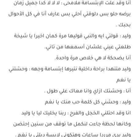
أنا وقد علت الإبتسامة ملامحى : لا لا لا كدا جميل زمان
برضه حلو بس دلوقتي أحلي بس عارف أنا في كل الأحوال
بحبك .
وليد : قولتي ايه والنبي قوليها مرة كمان اخيرا يا شيخة
طلعتي عيني علشان أسمعها من تاني.
أنا بضحكة لا هي خلاص مرة واحدة.
وليد متنهدا براحة داخلية نتيرها إبتسامة وجهه : وحشتني
يا نغم
أنا : وحشتك ازاي وانا معاك علي طول .
وليد : وحشني كل كلمة حب منك يا نغم
انا وقد احتلني الخجل والفرح : ربنا يخليك ليا يا وليد
وكانها لحظة جاءت لنكمل ما توقف من سنين إحتضن
وليد يدي مرردا ساعات وهتكوني لابسة دبلتي يا نغم .