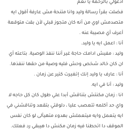
ادعولي بالرحمه يا نغم
فضلت بقرأ رسالة وليد وانا متنحة مش عارفة أقول ايه
متصدمش اوي من أنه كان متجوز قبلي لأن بقت متوقعة
أعرف أي مصيبة عنه .
أنا : اعمل ايه يا وليد.
وليد : مفيش ادامك حاجة غير أننا ننفذ الوصية. بتاعته أي
ان كان خالد شخص وحش فليه وصية من حقها ننفذها.
أنا : عارف يا وليد إنك إتغيرت كتير عن زمان .
وليد : أنا في ايه.
انا : زمان مكنتش بتناقش أبدا علي طول كان كل حاجه لا
واي حد أكلمه تتعصب عليا ، دلوقتي بتقعد وتناقشني في
ايه يتعمل وايه ميتعملش بهدوء متهيألى لو كان نفس
الموقف دا اتحطنا فيه زمان مكنش دا هيبقي رد فعلك.