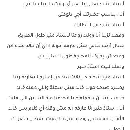
أستاذ منير : تعالي يا نغم أي وقت دا بيتك يا بنتي.
أنا : يناسب حضرتك أجي دلوقتي.
أستاذ منير : في انتظارك.
وفعلا نزلنا أنا ووليد روحنا لأستاذ منير طول الطريق
عمال أرتب كلامي مش عارفه أقوله ازاي أن خالد عنده إبن
ومحدش يعرف أنه حاجة طول السنين دي.
وصلنا لبيت استاذ منير
استاذ منير شكله كبر 100 سنه من إمبارح للنهاردة ربنا
يصبره صدمه موت خالد مش سهلة واللي عمله خالد
صعب إنسان يتحمله كلنا اتخدعنا فيه السنين اللي فاتت.
أنا : استاذ منير أنا عارفه أنه مش وقته أي كلام بس خالد
الله يرحمه سابلي وصية قبل ما يموت اتفضل حضرتك
الجواب.