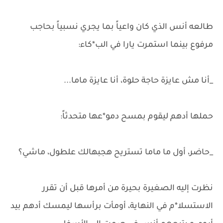
طالعه أنس الذي كان واعياً بما يجري نسبياً بحاجب
مرفوع بينما استمرت يارا في الب*كاء:
_أنا مش عايزة حاجة حلوة، أنا عايزة ماما...
حملها أدهم ليقوم بمسح دمو*عها متحدثاً:
_حاضر، أول ما ماما تستريح هجبهالك علطول، ماشي؟
نظرت إليه الصغيرة بحيرة من أمرها قبل أن تقرر
الاستسلا*م في النهاية، أومأت برأسها ليمسك أدهم بيد