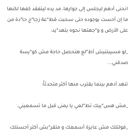
انحنى أدهم ليجلس إلى جوارها، مد يده ليتفقد كفها لكنها
ما إن أحست بوجوده حتى سحبت قط*عة زجا*ج حا*دة من
على الأرض و و*جهتها نحوه بتهد*يد:
_لو مسيبتنيش أط*لع هتحصل حاجة مش كو*يسة
صدقني...
تنهد أدهم بينما يقترب منها أكثر متحدثاً:
_مش هس*يبك تط*لعي يا يمنى قبل ما تسمعيني.
_قولتلك مش عايزة أسمعك و متقر*بش أكتر أحسنلك