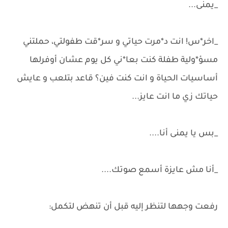
_يمنى...
_اخر*س! انت د*مرت حياتي و سر*قت طفولتي، حملتني
مسؤ*ولية طفلة كنت بعا*ني كل يوم عشان أوفرلها
أساسيات الحياة و انت كنت فين؟ قاعد بتلعب و عايش
حياتك زي ما انت عايز...
_بس يا يمنى أنا....
_أنا مش عايزة أسمع صوتك....
رفعت وجهها لتنظر إليه قبل أن تنهض لتكمل: