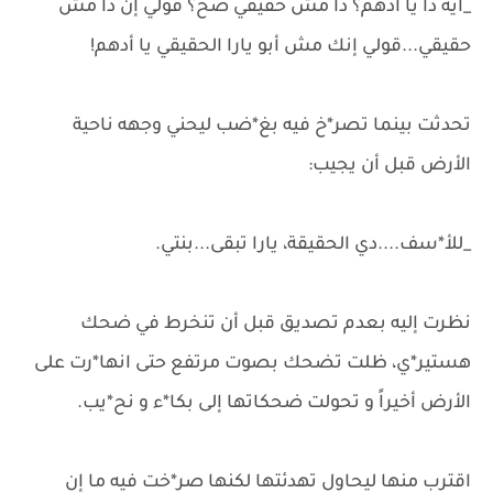
_ايه دا يا أدهم؟ دا مش حقيقي صح؟ قولي إن دا مش
حقيقي...قولي إنك مش أبو يارا الحقيقي يا أدهم!
تحدثت بينما تصر*خ فيه بغ*ضب ليحني وجهه ناحية
الأرض قبل أن يجيب:
_للأ*سف....دي الحقيقة، يارا تبقى...بنتي.
نظرت إليه بعدم تصديق قبل أن تنخرط في ضحك
هستير*ي، ظلت تضحك بصوت مرتفع حتى انها*رت على
الأرض أخيراً و تحولت ضحكاتها إلى بكا*ء و نح*يب.
اقترب منها ليحاول تهدئتها لكنها صر*خت فيه ما إن