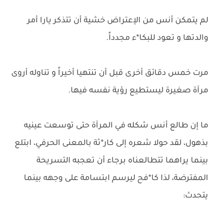
لم يتمكن أنس من الإعتراض خشية أن تتذكر يارا أمر
والدتها و تعود للبكا*ء مجدداً.
مرت خمس دقائق أخرى قبل أن تنتهيا أخيراً و تناوله أروى
مرآة صغيرة ليستطيع رؤية نفسه فيها.
ما إن طالع أنس شكله في المرآة حتى توسعت عينيه
بذهول، لقد حولا شعره إلى كار*ثة بالمعنى الحرفي، ابتلع
بينما يراهما تتطالعناه برجاء أن تعجبه التسريحة
المفترضة، لذا كا*فح ليرسم ابتسامة على وجهه بينما
يتحدث: