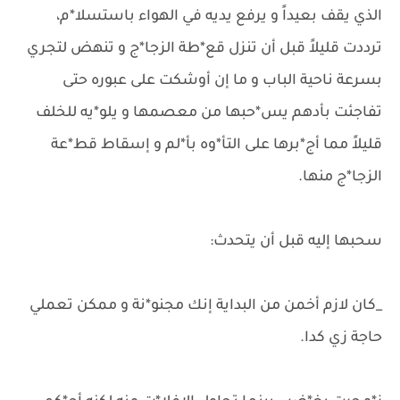
الذي يقف بعيداً و يرفع يديه في الهواء باستسلا*م،
ترددت قليلاً قبل أن تنزل قع*طة الزجا*ج و تنهض لتجري
بسرعة ناحية الباب و ما إن أوشكت على عبوره حتى
تفاجئت بأدهم يس*حبها من معصمها و يلو*يه للخلف
قليلاً مما أج*برها على التأ*وه بأ*لم و إسقاط قط*عة
الزجا*ج منها.
سحبها إليه قبل أن يتحدث:
_كان لازم أخمن من البداية إنك مجنو*نة و ممكن تعملي
حاجة زي كدا.