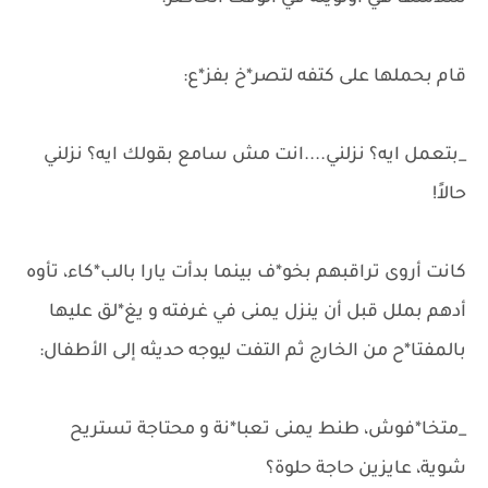
قام بحملها على كتفه لتصر*خ بفز*ع:
_بتعمل ايه؟ نزلني....انت مش سامع بقولك ايه؟ نزلني
حالاً!
كانت أروى تراقبهم بخو*ف بينما بدأت يارا بالب*كاء، تأوه
أدهم بملل قبل أن ينزل يمنى في غرفته و يغ*لق عليها
بالمفتا*ح من الخارج ثم التفت ليوجه حديثه إلى الأطفال:
_متخا*فوش، طنط يمنى تعبا*نة و محتاجة تستريح
شوية، عايزين حاجة حلوة؟