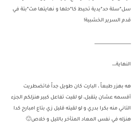
سل*سلة حد*يدية تحيط كا*حلها و نهايتها مث*بتة في
قدم السرير الخشبية!
_________________
النهاية،،،
هه بهزر طبعاً ، البارت كان طويل جداً فاتضطريت
أقسمه عشان يتقبل، لو لقيت تفاعل كبير هنزلكم الجزء
التاني منه بكرا بدري و لو لقيته قليل زي بتاع امبارح كدا
هنزله في نفس المعاد المتأخر بالليل و خلاص🙂