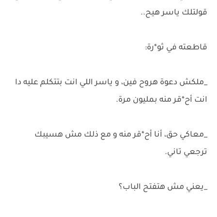
قولتلك ياسر هيح..
قاطعته في ثو*رة:
_ملكش دعوة هروح فين، و ياسر اللي انت بتتكلم عليه دا
انت أح*قر منه بمليون مرة.
_معاكي حق، أنا أح*قر منه و مع ذلك مش هسيبك
ترجعي تاني.
_يعني مش هتفتح الباب؟