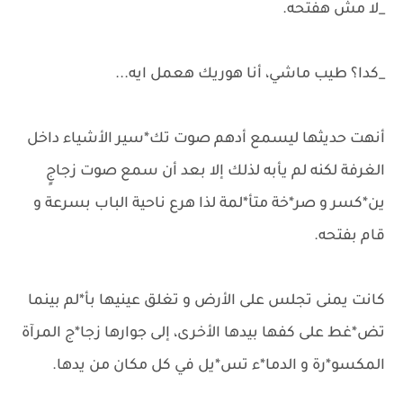
_لا مش هفتحه.
_كدا؟ طيب ماشي، أنا هوريك هعمل ايه...
أنهت حديثها ليسمع أدهم صوت تك*سير الأشياء داخل
الغرفة لكنه لم يأبه لذلك إلا بعد أن سمع صوت زجاجٍ
ين*كسر و صر*خة متأ*لمة لذا هرع ناحية الباب بسرعة و
قام بفتحه.
كانت يمنى تجلس على الأرض و تغلق عينيها بأ*لم بينما
تض*غط على كفها بيدها الأخرى، إلى جوارها زجا*ج المرآة
المكسو*رة و الدما*ء تس*يل في كل مكان من يدها.