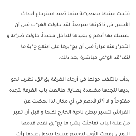
فتحت عينيها بصعو*بة بينما تعيد استرجاع أحداث
الأمس في ذاكرتها سريعاً، لقد حاولت الهر*ب قبل أن
يمسك بها أدهم و يعيدها للداخل مجدداً، حاولت ضر*به و
التحر*ر منه مراراً قبل أن يج*برها على ابتلاع ح*بة ما
لتف*قد الو*عي مباشرة بعد ذلك.
بدأت بالتلفت حولها في أرجاء الغرفة بق*لق، نظرت نحو
يديها لتجدها مضمدة بعناية، طالعت باب الغرفة لتجده
مفتوحاً و لا أ*ثر لأدهم في أي مكان لذا نهضت عن
الفراش لتسير ببطئ ناحية الخارج لكنها و قبل أن تعبر
من عتبة الباب تفاجئت بشئ ما يع*يق تقدم قدمها
اليمنى، رفعت الثوب لتوسع عينيها بذهول عندما رأت