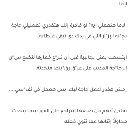
لإما....
_لإما هتعملي ايه؟ لو فاكرة إنك هتقدري تعمليلي حاجة
بح*تة الإز*از اللي في يدك دي تبقي غلطانة.
ابتسمت يمنى بجانبية قبل أن تنز*ع خمارها لتضع س*ن
الزجا*جة المدبب على عر*ق رق*بتها متحدثة:
_مش هقدر أعمل حاجة ليك، بس هعمل في نف*سي....
تفاجئ أدهم من صنعها ليتراجع على الفور بينما يتحدث
محاولاً إثنائها عما تنوي فعله: