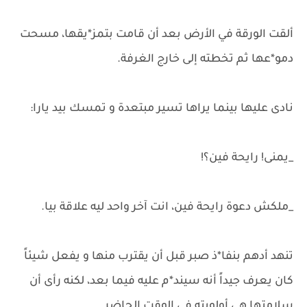
ألقت الورقة في الأرض بعد أن قامت بتمز*يقها، مسحت
دمو*عها ثم تخطته إلى خارج الغرفة.
نادى عليها بينما يراها تسير مبتعدة و تمسك بيد يارا:
_يمنى! رايحة فين؟!
_ملكش دعوة رايحة فين، انت آخر واحد ليه علاقة بيا.
تنهد أدهم بنفا*ذ صبر قبل أن يقترب منها و يفعل شيئاً
كان يعرف جيداً أنه سيند*م عليه فيما بعد، لكنه رأى أن
سلامتها هي أولويته في الوقت الحاضر.