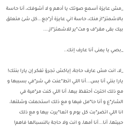
_مش عايزة أسمع صوتك يا أدهم و لا أشوفك، أنا حاسة
بالاشمئز*از منك، حاسة اني عايزة أر*جع...كل شئ متعلق
بيك بقى مقر*ف و مث*ير للاشمئز*از....
_بصي يا يمنى أنا عارف إنك..
_لا، انت مش عارف حاجة، إياكش تجرؤ تفكر إن يارا بنتك!
يارا بنتي أنا بس...أنا اللي اتط*عنت في شر*في بسببها و
مع ذلك اخترت أحتفظ بيها، أنا اللي كنت مر*مية في
الشار*ع و أنا حا*مل فيها و مع ذلك استحملت وشلتها،
انا اللي اتضر*بت كل يوم و اتعا*يرت بيها و مع ذلك
حبيتها، أنا...أنا أمها، و انت ولا حاجة بالنسبالها فاهم!