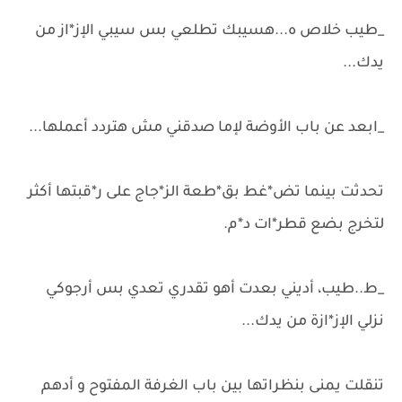
_طيب خلاص ه...هسيبك تطلعي بس سيبي الإز*از من
يدك...
_ابعد عن باب الأوضة لإما صدقني مش هتردد أعملها...
تحدثت بينما تض*غط بق*طعة الز*جاج على ر*قبتها أكثر
لتخرج بضع قطر*ات د*م.
_ط..طيب، أديني بعدت أهو تقدري تعدي بس أرجوكي
نزلي الإز*ازة من يدك...
تنقلت يمنى بنظراتها بين باب الغرفة المفتوح و أدهم