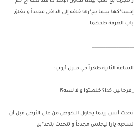
ز*مجرت بغ*ضب بينما تحاول الإفلا*ت منه لكنه أح*كم
إمسا*كها بينما يج*رها خلفه إلى الداخل مجدداً و يغلق
باب الغرفة خلفهما.
___________________
الساعة الثانية ظهراً في منزل أيوب:
_فرحانين كدا؟ خلصتوا و لا لسه؟!
تحدث أنس بينما يحاول النهوض من على الأرض قبل أن
تسحبه يارا ليجلس مجدداً و تتحدث بتحذ*ير: