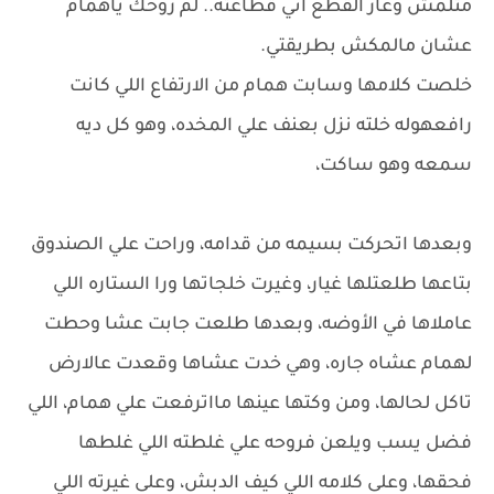
متلمش وعاز القطع اني قطاعته.. لم روحك ياهمام
عشان مالمكش بطريقتي.
خلصت كلامها وسابت همام من الارتفاع اللي كانت
رافعهوله خلته نزل بعنف علي المخده، وهو كل ديه
سمعه وهو ساكت،
وبعدها اتحركت بسيمه من قدامه، وراحت علي الصندوق
بتاعها طلعتلها غيار، وغيرت خلجاتها ورا الستاره اللي
عاملاها في الأوضه، وبعدها طلعت جابت عشا وحطت
لهمام عشاه جاره، وهي خدت عشاها وقعدت عالارض
تاكل لحالها، ومن وكتها عينها مااترفعت علي همام، اللي
فضل يسب ويلعن فروحه علي غلطته اللي غلطها
فحقها، وعلى كلامه اللي كيف الدبش، وعلى غيرته اللي