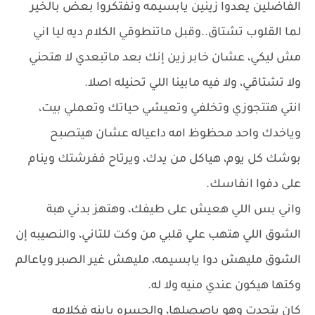
الفاضلين يعدوا زينين يابسيمه ونفتكروا بعض بالخير
لما القلوب تشتاق..وقبل ماتنطوقي الكلام ديه ليا اني
مش ليكي، عشان خابر زين إنك بعد ماتبعدي لا هتحني
ولا تشتاقي، ولا فيه مابينا اللي تحنيله اصلا.
انتي هتتجوزي وتخلفي وتعيشي حياتك وتعملي بيت،
وياخدك واحد محظوظ امه داعياله عشان هيتصبح
بوشك كل يوم، هياكل من يدك، ويرتاح ففرشتك وينام
على دفوا انفاسك.
واني بس اللي هعيش على طيفك، وهتهز بدني هبة
الشوق اللي هتهب علي قلبي من وكت للتاني، والنصيبه إن
الشوق مليهش دوا يابسيمه، مليهش غير الصبر وياعالم
وكتها هيكون عندي منيه ولا له.
كان يتحدت وهو باصصلها، والحسره باينه فكلامه