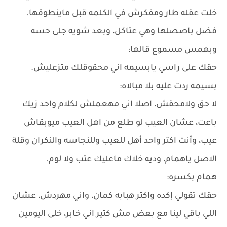
خلت عقله طار ومفكرش في الكلمه قبل ماينطوقها.
فضل باصصلها وهي عتاكل، وبعد شويه جلى حسه
وبهمس مسموع قالها:
حقك على راسي يابسيمه اني محقوقلك متزعليش.
بسيمه ردت عليه بلا مبالاه:
لا حق ولامحقش، اصلا اني مهعملش لكلام واحد زيك
باعت، عشان العيب لو طلع من اهل العيب ميوبقاش
عيب، وأنت اكتر واحد أهل للعيب وللنجاسه والنكران وقلة
الاصل ياهمام، وديه خلاك ماعليك عتب ولا لوم.
همام بكسره:
حقك تقولي إكده واكتر هبابه كمان، واني مهردش، عشان
اللي باقي لينا مع بعض مش كتير اني خابر، خلى اليومين