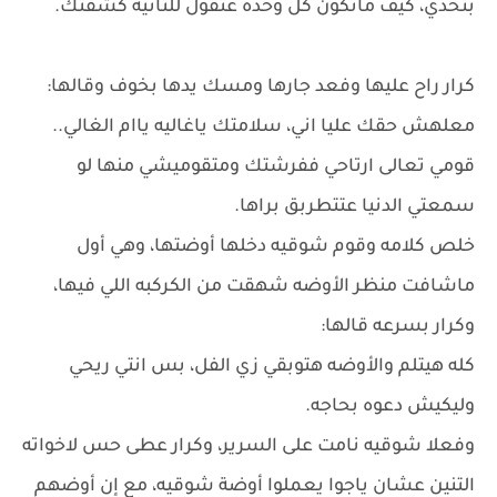
بتحدي، كيف ماتكون كل وحده عتقول للتانيه كشفتك.
كرار راح عليها وفعد جارها ومسك يدها بخوف وقالها:
معلهش حقك عليا اني، سلامتك ياغاليه ياام الغالي..
قومي تعالى ارتاحي ففرشتك ومتقوميشي منها لو
سمعتي الدنيا عتتطربق براها.
خلص كلامه وقوم شوقيه دخلها أوضتها، وهي أول
ماشافت منظر الأوضه شهقت من الكركبه اللي فيها،
وكرار بسرعه قالها:
كله هيتلم والأوضه هتوبقي زي الفل، بس انتي ريحي
وليكيش دعوه بحاجه.
وفعلا شوقيه نامت على السرير، وكرار عطى حس لاخواته
التنين عشان ياجوا يعملوا أوضة شوقيه، مع إن أوضهم