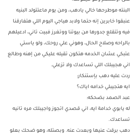
البنته موطرحها خالي يادهب، ومن يوم ماعتتولد البنيه
عنبقوا خابرين إنه حتما ولابد هياجي اليوم اللي هتفارقنا
فيه وتتقلع جدورها من بيوتنا ووتغرز فبيت تاني، ادعيلهم
بالراحه وصلاح الحال، وهوني علي روحك، ولو ياستي
عتبكي عشان الخدمه هتكون تقيله عليكي من إهنه وطالع
اني هجيبلك اللي تساعدك ولا تزعلي.
ردت عليه دهب بإستنكار:
ايه هتجيبلي خدامه اياك؟
عبد الصمد بضحكه:
له يابوي خدامة ايه، اني قصدي اتجوز واجيبلك مره تانيه
تساعدك.
دهب برقت عنيها وبعدت عنه. وبصتله، وهو ضحك بعلو