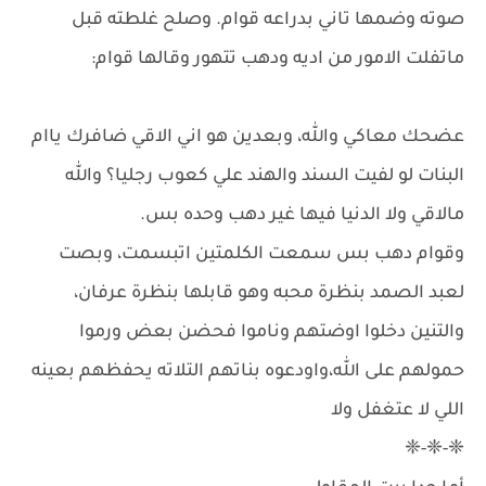
صوته وضمها تاني بدراعه قوام. وصلح غلطته قبل
ماتفلت الامور من اديه ودهب تتهور وقالها قوام:
عضحك معاكي والله، وبعدين هو اني الاقي ضافرك ياام
البنات لو لفيت السند والهند علي كعوب رجليا؟ والله
مالاقي ولا الدنيا فيها غير دهب وحده بس.
وقوام دهب بس سمعت الكلمتين اتبسمت، وبصت
لعبد الصمد بنظرة محبه وهو قابلها بنظرة عرفان،
والتنين دخلوا اوضتهم وناموا فحضن بعض ورموا
حمولهم على الله،واودعوه بناتهم التلاته يحفظهم بعينه
اللي لا عتغفل ولا
❈-❈-❈