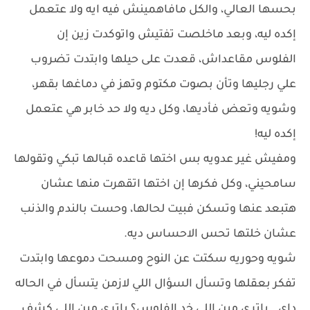
بحسها العالي، والكل مافاهمينش فيه ايه ولا عتعمل
إكده ليه، وبعد ماخلصت تفتيش واتوكدت زين إن
الفلوس مقاعداش، قعدت على حيلها وابتدت تضروب
علي رجليها وتأن بصوت مكتوم وتهز في دماغها بقهر،
وشويه وتعض فأديها، وكل ديه ولا حد خابر هي عتعمل
إكده ليه!
ومفيش غير عدويه بس اختها قاعده قبالها تبكي وتقولها
سامحيني، وكل فكرها إن اختها اتقهرت منها عشان
هتبعد عنها وتسكن فبيت لحالها، وحست بالندم والذنب
عشان خلتها تحس الاحساس ديه.
شويه وحوريه سكتت عن النوح ومسحت دموعها وابتدت
تفكر بعقلها وتسأل السؤال اللي لازمن يتسأل في الحاله
داي.. ياترى مين اللي خد الفلوس؟ ياترى مين اللي كشف