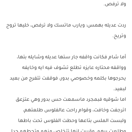
ولا ترفص.
ردت عديله بهمس: ويارب ماتسك ولا ترفص، خليها تروح
وتريح.
أما شام فكانت واقفه جار ستها عديله وشايله بتها،
وواقفه محتاره عايزه تطلع تشوف فيه ايه وخايفه
يحرجوها بكلمه وخصوصي بدور، فوقفت تتفرج من بعيد
لبعيد.
اما شوقيه فبمجرد ماسمعت حس بدور وهي عتزعق
اترجفت وخافت، وقوام راحت عالفلوس طلعتهم،
ولبست الملس بتاعها وحطت الفلوس تحت باطها
وطلعت بيهم، وقررت إنها تتخلص منهم وتحطهم حدا