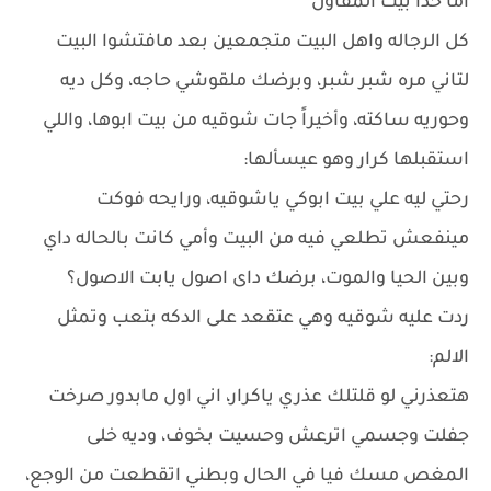
أما حدا بيت المقاول
كل الرجاله واهل البيت متجمعين بعد مافتشوا البيت
لتاني مره شبر شبر، وبرضك ملقوشي حاجه، وكل ديه
وحوريه ساكته، وأخيراً جات شوقيه من بيت ابوها، واللي
استقبلها كرار وهو عيسألها:
رحتي ليه علي بيت ابوكي ياشوقيه، ورايحه فوكت
مينفعش تطلعي فيه من البيت وأمي كانت بالحاله داي
وبين الحيا والموت، برضك داى اصول يابت الاصول؟
ردت عليه شوقيه وهي عتقعد على الدكه بتعب وتمثل
الالم:
هتعذرني لو قلتلك عذري ياكرار، اني اول مابدور صرخت
جفلت وجسمي اترعش وحسيت بخوف، وديه خلى
المغص مسك فيا في الحال وبطني اتقطعت من الوجع،