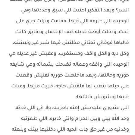
السر؟ وبعد التفكير اهتدت للي سبق وهددتها وهي
الوحيده اللي عارفه اللي فيها، فقامت ونزلت جري على
تحت، ودخلت أوضة عديله كيف الإعصار، ودقايق كانت
قالباها فوقاني تحتاني مخلتش فيها شبر غير ونبشته،
وكل ديه والكل واقف ومستغرب، ومفيش غير عديله هي
الوحيده اللي واقفه وعماله تضحك بشماته وهي شايفه
حوريه وحالتها، وبعد ماخلصت حوريه تفتيش وقعدت
علي حيلها بتعب لما ملقتش حاجه، قربت منيها، وميلت
عليها وبشويش قالتلها:
اللي عتدوري عليه مش إهنه ياحزينه، ولا اني اللي خدته،
وحد الله بيني وبين الحرام وانتي خابره، اللي طمرتيه
وخدتيه من غير حق جات الحيه اللي دخلتيها بيتك وبلعته