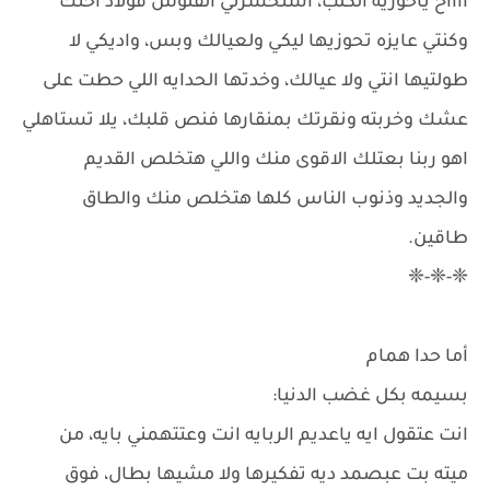
ااااخ ياحورية الكلب، استخسرتي الفلوس فولاد اختك
وكنتي عايزه تحوزيها ليكي ولعيالك وبس، واديكي لا
طولتيها انتي ولا عيالك، وخدتها الحدايه اللي حطت على
عشك وخربته ونقرتك بمنقارها فنص قلبك، يلا تستاهلي
اهو ربنا بعتلك الاقوى منك واللي هتخلص القديم
والجديد وذنوب الناس كلها هتخلص منك والطاق
طاقين.
❈-❈-❈
أما حدا همام
بسيمه بكل غضب الدنيا:
انت عتقول ايه ياعديم الربايه انت وعتتهمني بايه، من
ميته بت عبصمد ديه تفكيرها ولا مشيها بطال، فوق