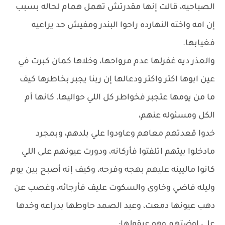
الصباحيه، قالت إنها مقدرتش تهمل همام لحاله بسبب
إن امه واخته النهارده راحوا البندر ومفيش حد يراعيه
فغيابها.
والعذر ديه غفرلها عدم مرواحها، وخلاها كمان كبرت في
عين ابوها اكتر واكتر ودعالها إن ربنا يجبر بخاطرها كيف
ما من يومها عتجبر فخواطر كل اللي حواليها، كانها أم
الكل ومسئوله عنهم،
خدوا قعدتهم معاهم وعاودوا علي بلدهم، وبمجرد
مادخلوا بيتهم اتلفتوا فأركانه، ودورت عيونهم على اللي
كانوا ماليينه عليهم بهجه وفرحه، وكيف إنه أصبح بين يوم
وليله فاضي وخاوى والسكوت عليف فأرجائه، وغصب عن
دهب عيونها دمعت، وعبد الصمد حاوطها بدراعه وخدها
على اوضتهم وهو عيقولها: