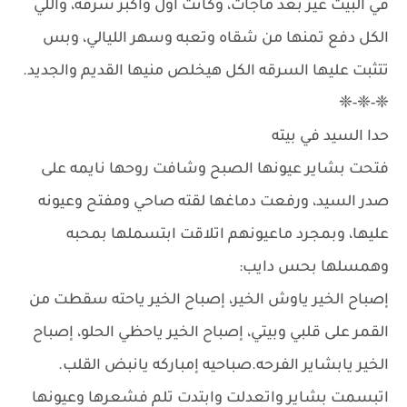
في البيت غير بعد ماجات، وكانت أول واكبر سرقه، واللي
الكل دفع تمنها من شقاه وتعبه وسهر الليالي، وبس
تتثبت عليها السرقه الكل هيخلص منيها القديم والجديد.
❈-❈-❈
حدا السيد في بيته
فتحت بشاير عيونها الصبح وشافت روحها نايمه على
صدر السيد، ورفعت دماغها لقته صاحي ومفتح وعيونه
عليها، وبمجرد ماعيونهم اتلاقت ابتسملها بمحبه
وهمسلها بحس دايب:
إصباح الخير ياوش الخير، إصباح الخير ياحته سقطت من
القمر على قلبي وبيتي، إصباح الخير ياحظي الحلو، إصباح
الخير يابشاير الفرحه.صباحيه إمباركه يانبض القلب.
اتبسمت بشاير واتعدلت وابتدت تلم فشعرها وعيونها