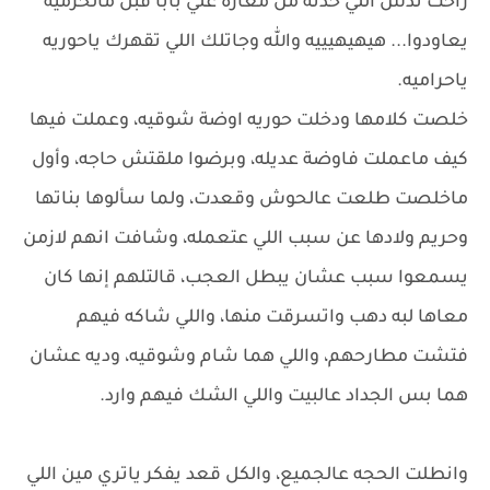
راحت تدس اللي خدته من مغارة علي بابا قبل مالحرميه
يعاودوا... هيهيهيييه والله وجاتلك اللي تقهرك ياحوريه
ياحراميه.
خلصت كلامها ودخلت حوريه اوضة شوقيه، وعملت فيها
كيف ماعملت فاوضة عديله، وبرضوا ملقتش حاجه، وأول
ماخلصت طلعت عالحوش وقعدت، ولما سألوها بناتها
وحريم ولادها عن سبب اللي عتعمله، وشافت انهم لازمن
يسمعوا سبب عشان يبطل العجب، قالتلهم إنها كان
معاها لبه دهب واتسرقت منها، واللي شاكه فيهم
فتشت مطارحهم، واللي هما شام وشوقيه، وديه عشان
هما بس الجداد عالبيت واللي الشك فيهم وارد.
وانطلت الحجه عالجميع، والكل قعد يفكر ياتري مين اللي