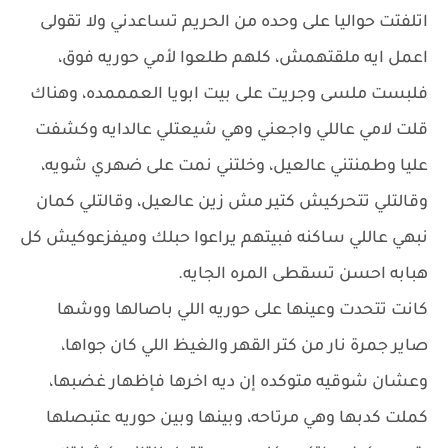
اتلفتت حواليا على وحده من الحريم تساعدني ولا تقولى
اعمل ايه ملقتهمش، كلهم طلعوا لأمي حوريه فوق،
فلبست ملسى وجريت على بيت ابويا العمممده، وهناك
قلت لامي عاللي واجعني وهي شيعتلي عالدايه وكشفت
عليا وطمنتني عالعيل، وخلتني نمت على ضهري شويه،
وقالتلي تتحركيش كتير مش زين عالعيل، وقالتلي كمان
نبهي عاللي ساكنه فبيتهم يراعوا حبلك وميفزعوكيش كل
هبابه احسن تسقطى المره الجايه.
كانت تتحدت وعينها على حوريه اللي باصالها ووشها
صاير جمرة نار من كتر القهر والغيظ اللي كان جواها،
وعشان شوقيه متوكده إن ديه اخرها فإظهار غضبها،
كملت كدبها وهي مرتاحه، وبينها وبين حوريه عتبصلها