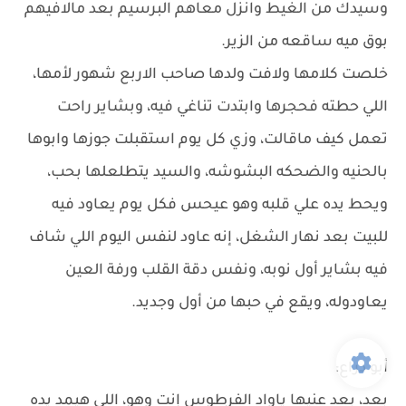
وسيدك من الغيط وانزل معاهم البرسيم بعد مالافيهم
بوق ميه ساقعه من الزير.
خلصت كلامها ولافت ولدها صاحب الاربع شهور لأمها،
اللي حطته فحجرها وابتدت تناغي فيه، وبشاير راحت
تعمل كيف ماقالت، وزي كل يوم استقبلت جوزها وابوها
بالحنيه والضحكه البشوشه، والسيد يتطلعلها بحب،
ويحط يده علي قلبه وهو عيحس فكل يوم يعاود فيه
للبيت بعد نهار الشغل، إنه عاود لنفس اليوم اللي شاف
فيه بشاير أول نوبه، ونفس دقة القلب ورفة العين
يعاودوله، ويقع في حبها من أول وجديد.
أبو دراع:
بعد، بعد عنيها ياواد الفرطوس إنت وهو، اللي هيمد يده