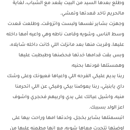
وطلع بعدها السيد من البيت يقعد مع الشباب، لغاية
مالحريم تاخد قعدتها وتمشي.
وجهزت بشاير نفسها ولبست واتزوقت، وطلعت قعدت
وسط الناس، وشويه وقامت ناطه وهي واعيه أمها داخله
عليها، وقربت منها بعد مانزلت اللي كانت داخله شايلاه،
وبس بقت قدامها خدتها فحضنها وطبطبت عليها
وهمستلها فودنها بحنيه:
ربنا يديم عليكي الفرحه اللي واعياها فعيونك وعلى وشك
داي يابنيتي، ربنا يعوضنا بيكي وفيكي عن اللي اتحرمنا
منيه، واشيل عيالك على يدي واربيهم فحجري واشوف
اعز الولد بسببك.
اتبسمتلها بشاير بخجل، وخدتها امها وراحت بيها على
اوضتها تتحدت معاها شويه، مع انها مطمنه عليها من