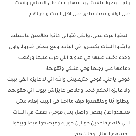
ولما برضوا ملقتش رد منها راحت على السلم ووقفت
علي اوله وابتدت تنادى علي اهل البيت وتقولهم:
الحقوا مرت عمي، والكل فثواني كانوا طالعين عالسلم،
وابتدوا البنات يكسروا في الباب، ومع بعض قدروا، واول
وحده دخلت عليها هي عدويه اللي جرت عليها ورفعت
دماغها علي رجلها وهي عتبكي وتقولها:
قومي ياختي، قومي متزعليش والله اني لا عايزه ابقي ببيت
ولا عايزه اتحكم فحد، وخلاص عايزاش بيوت اني هقولهم
يبطلوا بُنا وهتقعدوا كيف مااحنا في البيت إهنه، مش
هنبعدوا عن بعض واصل بس قومي، َزعقت في البنات
اللي كلهم قاعدين حوالين حوريه وعيصحوا فيها ويبكوا
بحسهم العالي وقالتلهم: