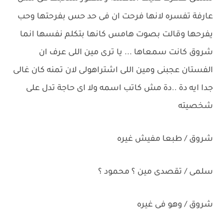
عارفة تفسره لانها فرحت ان فى حد حس بفرحتها وحب
يفرحها وقالت بصوت هامس كانها بتكلم نفسها انما
شروق كانت سمعاها ... يا ترى مين اللى عرف ان
الفستان عجبنى ومين اللى اشتراهولى لان تمنه كان غالى
جدا ايه دة ..دة مش كاتب اسمه ولا اى حاجة تدل على
شخصيته
شروق / طبعا مفيش غيره
سلمى / تقصدى مين ؟ محمود ؟
شروق / وهو فى غيره