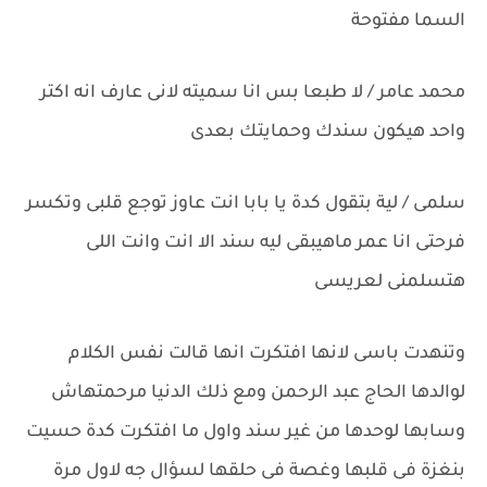
السما مفتوحة
محمد عامر / لا طبعا بس انا سميته لانى عارف انه اكتر
واحد هيكون سندك وحمايتك بعدى
سلمى / لية بتقول كدة يا بابا انت عاوز توجع قلبى وتكسر
فرحتى انا عمر ماهيبقى ليه سند الا انت وانت اللى
هتسلمنى لعريسى
وتنهدت باسى لانها افتكرت انها قالت نفس الكلام
لوالدها الحاج عبد الرحمن ومع ذلك الدنيا مرحمتهاش
وسابها لوحدها من غير سند واول ما افتكرت كدة حسيت
بنغزة فى قلبها وغصة فى حلقها لسؤال جه لاول مرة