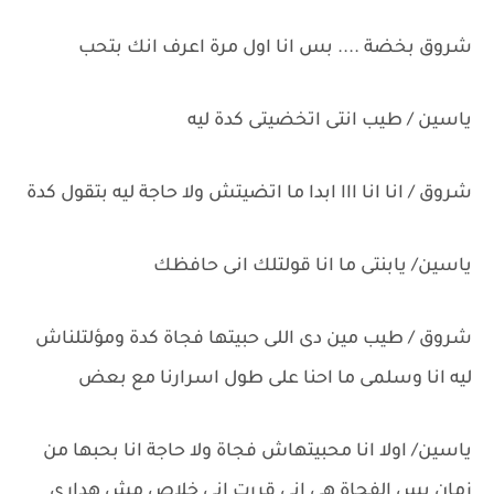
شروق بخضة .... بس انا اول مرة اعرف انك بتحب
ياسين / طيب انتى اتخضيتى كدة ليه
شروق / انا انا ااا ابدا ما اتضيتش ولا حاجة ليه بتقول كدة
ياسين/ يابنتى ما انا قولتلك انى حافظك
شروق / طيب مين دى اللى حبيتها فجاة كدة ومؤلتلناش
ليه انا وسلمى ما احنا على طول اسرارنا مع بعض
ياسين/ اولا انا محبيتهاش فجاة ولا حاجة انا بحبها من
زمان بس الفجاة هى انى قررت انى خلاص مش هدارى