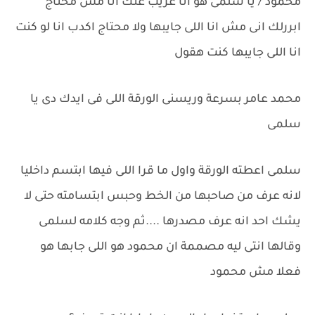
محمود / يا سلمى هو انا غريب عنك انا مش محتاج
ابررلك انى مش انا اللى جايبها ولا محتاج اكدب انا لو كنت
انا اللى جايبها كنت هقول
محمد عامر بسرعة وريسنى الورقة اللى فى ايدك دى يا
سلمى
سلمى اعطته الورقة واول ما قرا اللى فيها ابتسم داخليا
لانه عرف من صاحبها من الخط وحبس ابتسامته حتى لا
يشك احد انه عرف مصدرها ....ثم وجه كلامه لسلمى
وقالها انتى ليه مصممة ان محمود هو اللى جابها هو
فعلا مش محمود