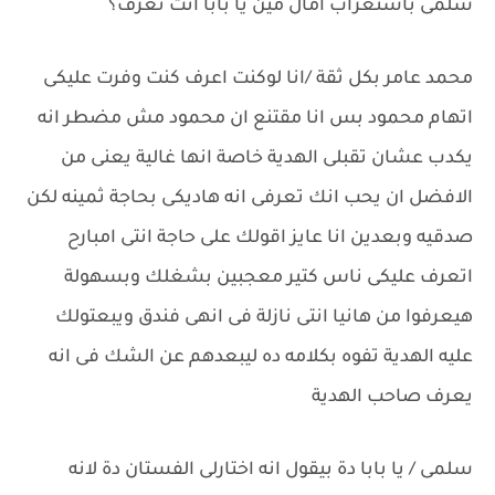
سلمى باستغراب امال مين يا بابا انت تعرف؟
محمد عامر بكل ثقة /انا لوكنت اعرف كنت وفرت عليكى
اتهام محمود بس انا مقتنع ان محمود مش مضطر انه
يكدب عشان تقبلى الهدية خاصة انها غالية يعنى من
الافضل ان يحب انك تعرفى انه هاديكى بحاجة ثمينه لكن
صدقيه وبعدين انا عايز اقولك على حاجة انتى امبارح
اتعرف عليكى ناس كتير معجبين بشغلك وبسهولة
هيعرفوا من هانيا انتى نازلة فى انهى فندق ويبعتولك
عليه الهدية تفوه بكلامه ده ليبعدهم عن الشك فى انه
يعرف صاحب الهدية
سلمى / يا بابا دة بيقول انه اختارلى الفستان دة لانه