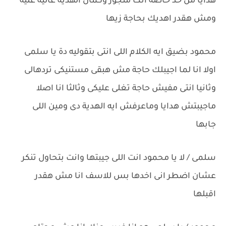
هدايا من حد خاصة انك متجوز وكمان الهدية غالية عليه
ومش هقدر اهديك بحاجة زيها
محمود بضيق ايه الكلام اللى انتى بتقوليه دة يا سلمى
اولا انا لما اجيبلك حاجة مش هبقى مستنيكى تردهالى
وثانيا انتى مفيش حاجة تغلى عليكى وثالثا انا اصلا
ماجيبتش هدايا وماعرفش ايه الهدية دى ومين اللى
جابها
سلمى / لا يا محمود انت اللى جيبتها وانت بتحاول تنكر
عشان اضطر انى اخدها بس للاسف انا مش هقدر
اقبلها