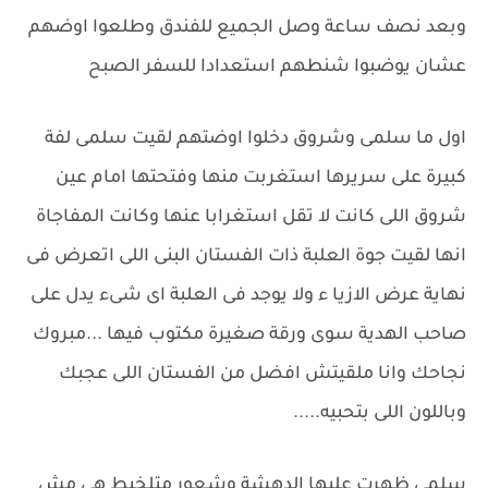
وبعد نصف ساعة وصل الجميع للفندق وطلعوا اوضهم
عشان يوضبوا شنطهم استعدادا للسفر الصبح
اول ما سلمى وشروق دخلوا اوضتهم لقيت سلمى لفة
كبيرة على سريرها استغربت منها وفتحتها امام عين
شروق اللى كانت لا تقل استغرابا عنها وكانت المفاجاة
انها لقيت جوة العلبة ذات الفستان البنى اللى اتعرض فى
نهاية عرض الازيا ء ولا يوجد فى العلبة اى شىء يدل على
صاحب الهدية سوى ورقة صغيرة مكتوب فيها ...مبروك
نجاحك وانا ملقيتش افضل من الفستان اللى عجبك
وباللون اللى بتحبيه.....
سلمى ظهرت عليها الدهشة وشعور متلخبط هى مش