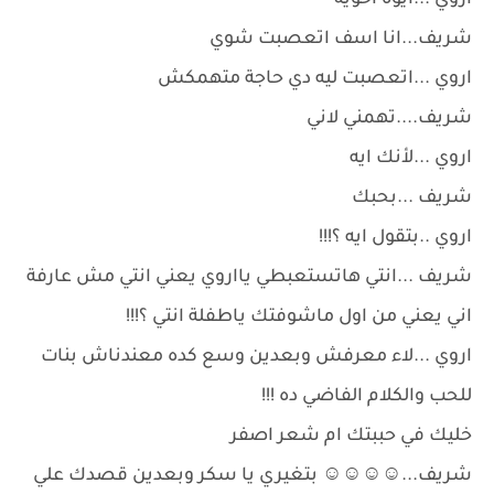
اروي ...ايوه أخوية
شريف...انا اسف اتعصبت شوي
اروي ...اتعصبت ليه دي حاجة متهمكش
شريف....تهمني لاني
اروي ...لأنك ايه
شريف ...بحبك
اروي ..بتقول ايه ؟!!!
شريف ...انتي هاتستعبطي يااروي يعني انتي مش عارفة
اني يعني من اول ماشوفتك ياطفلة انتي ؟!!!
اروي ...لاء معرفش وبعدين وسع كده معندناش بنات
للحب والكلام الفاضي ده !!!
خليك في حببتك ام شعر اصفر
شريف...⁦☺️⁩⁦☺️⁩⁦☺️⁩⁦☺️⁩ بتغيري يا سكر وبعدين قصدك علي