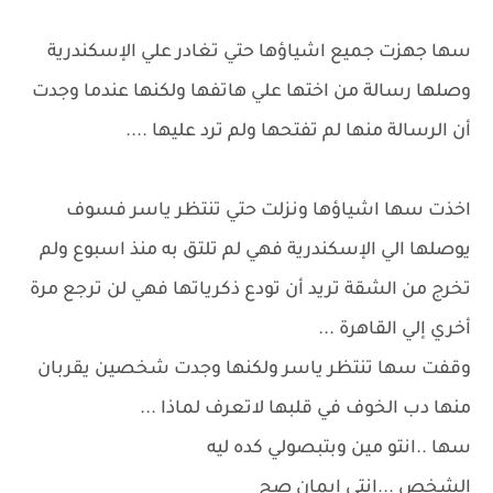
سها جهزت جميع اشياؤها حتي تغادر علي الإسكندرية
وصلها رسالة من اختها علي هاتفها ولكنها عندما وجدت
أن الرسالة منها لم تفتحها ولم ترد عليها ....
اخذت سها اشياؤها ونزلت حتي تنتظر ياسر فسوف
يوصلها الي الإسكندرية فهي لم تلتق به منذ اسبوع ولم
تخرج من الشقة تريد أن تودع ذكرياتها فهي لن ترجع مرة
أخري إلي القاهرة ...
وقفت سها تنتظر ياسر ولكنها وجدت شخصين يقربان
منها دب الخوف في قلبها لاتعرف لماذا ...
سها ..انتو مين وبتبصولي كده ليه
الشخص ...انتي ايمان صح