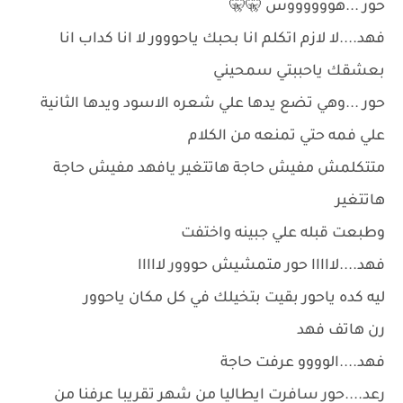
حور ...هووووووس 🤫🤫
فهد....لا لازم اتكلم انا بحبك ياحووور لا انا كداب انا
بعشقك ياحببتي سمحيني
حور ...وهي تضع يدها علي شعره الاسود ويدها الثانية
علي فمه حتي تمنعه من الكلام
متتكلمش مفيش حاجة هاتتغير يافهد مفيش حاجة
هاتتغير
وطبعت قبله علي جبينه واختفت
فهد....لااااا حور متمشيش حووور لااااا
ليه كده ياحور بقيت بتخيلك في كل مكان ياحوور
رن هاتف فهد
فهد....الوووو عرفت حاجة
رعد....حور سافرت ايطاليا من شهر تقريبا عرفنا من