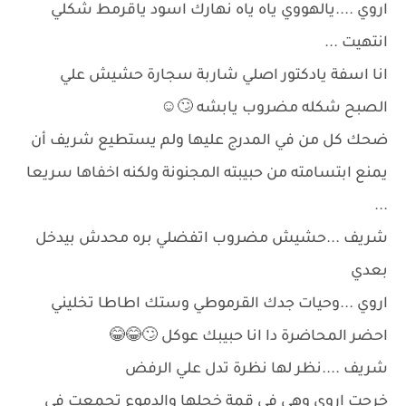
اروي ....يالهووي ياه ياه نهارك اسود ياقرمط شكلي
انتهيت ...
انا اسفة يادكتور اصلي شاربة سجارة حشيش علي
الصبح شكله مضروب يابشه 🙄⁦☺️⁩
ضحك كل من في المدرج عليها ولم يستطيع شريف أن
يمنع ابتسامته من حبيبته المجنونة ولكنه اخفاها سريعا
...
شريف ...حشيش مضروب اتفضلي بره محدش بيدخل
بعدي
اروي ...وحيات جدك القرموطي وستك اطاطا تخليني
احضر المحاضرة دا انا حبيبك عوكل 🙄😂😂
شريف ....نظر لها نظرة تدل علي الرفض
خرجت اروي وهي في قمة خجلها والدموع تجمعت في