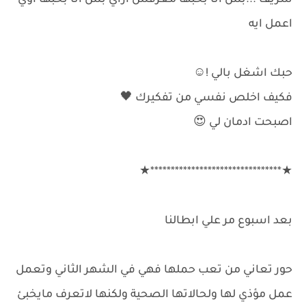
شريف ...بس أنا بحبها معرفش ازاي بس أنا بحبها اوي
اعمل ايه
حبك اشغل بالي !⁦☺️⁩
فكيف اخلص نفسي من تفكيرك 🖤
اصبحت ادمان لي 😍
★********************************★
بعد اسبوع مر علي ابطالنا
حور تعاني من تعب حملها فهي في الشهر الثاني وتعمل
عمل مؤذي لها ولحالاتها الصحية ولكنها لاتعرف مايخبئ