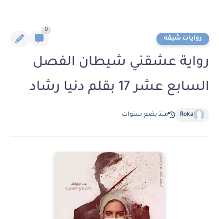
0
روايات شيقه
رواية عشقني شيطان الفصل
السابع عشر 17 بقلم دنيا رشاد
Roka
منذ بضع سنوات