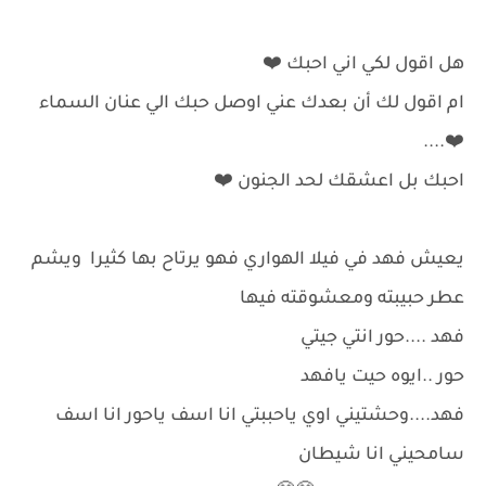
هل اقول لكي اني احبك ⁦❤️⁩
ام اقول لك أن بعدك عني اوصل حبك الي عنان السماء ⁦
❤️⁩....
احبك بل اعشقك لحد الجنون ⁦❤️⁩
يعيش فهد في فيلا الهواري فهو يرتاح بها كثيرا ويشم
عطر حبيبته ومعشوقته فيها
فهد ....حور انتي جيتي
حور ..ايوه حيت يافهد
فهد....وحشتيني اوي ياحببتي انا اسف ياحور انا اسف
سامحيني انا شيطان