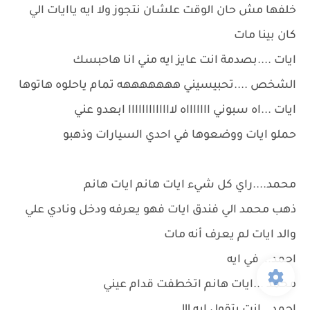
خلفها مش حان الوقت علشان نتجوز ولا ايه ياايات الي
كان بينا مات
ايات ....بصدمة انت عايز ايه مني انا هاحبسك
الشخص ....تحبيسيني هههههههه تمام ياحلوه هاتوها
ايات ...اه سبوني اااااااه لااااااااااااا ابعدو عني
حملو ايات ووضعوها في احدي السيارات وذهبو
محمد....راي كل شيء ايات هانم ايات هانم
ذهب محمد الي فندق ايات فهو يعرفه ودخل ونادي علي
والد ايات لم يعرف أنه مات
احمد.. في ايه
محمد ...ايات هانم اتخطفت قدام عيني