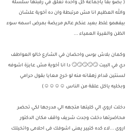
( بصو بقا ياجماعة كل واحدة تعلق في رقبتها سلسلة
والله العظيم انا مش مرتبطة وان ده أخوية علشان
بيفهمو غلط بعيد عنكم عالم مريضة بمرض اسمه سوء
الظن والغيرة العمياء ...
وكمان بلاش بوس واحضان في الشارع خالو العواطف
دي في البيت 🙄🙄🙄🙄🙄 دا انا أخوية مش عايزة اشوفه
لسنتين قدام زهقانه منه لو خرج معايا بقول حرامي
وبخليه ياكل علقة من الناس ⁦☺️⁩⁦☺️⁩⁦☺️⁩⁦☺️⁩)
دخلت اروي الي كليتها متجهه الي مدرجها لكي تحضر
محاضرتها دخلت وجدت شريف واقف مكان الدكتور
اروي ...لاء كده كتيير يعني اشوفك في احلامي واتخيلك