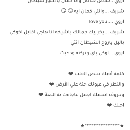
اروي ..خلاص خلاص وانا كمان يادكتور شيطان
شريف ...وانتي كمان ايه 🙄 😏
اروي ....love you
شريف ...يخربيك جمالك ياشيخه انا هاجي اقابل اخوكي
باليل ياروح الشيطان انتي
اروي ...اوكي باي وتركته وذهبت
كلمة أحبك تنبض القلب ⁦❤️⁩
والنظر في عيونك جنة علي الأرض ⁦❤️⁩
وحروف اسمك اجمل ماجاءت به اللغة ⁦❤️⁩
احبك ⁦❤️⁩
★********************★