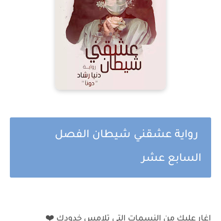
رواية عشقني شيطان الفصل
السابع عشر
اغار عليك من النسمات التي تلامس خدودك ⁦❤️⁩