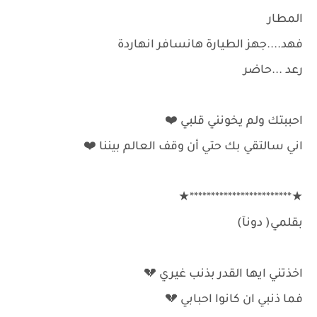
المطار
فهد....جهز الطيارة هانسافر انهاردة
رعد ...حاضر
احببتك ولم يخونني قلبي ⁦❤️⁩
اني سالتقي بك حتي أن وقف العالم بيننا ⁦❤️⁩
★************************★
بقلمي( دونآ)
اخذتني ايها القدر بذنب غيري 💔
فما ذنبي ان كانوا احبابي 💔