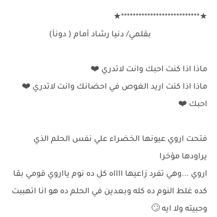
★***************************★
بقلمي/ دنيا رشاد أمام ( دونآ)
ماذا اذا كنت احبك وانت لاتدري ⁦❤️⁩
ماذا اذا كنت اريد الغوص في احضانك وانت لاتدري ⁦❤️⁩
احبك ⁦❤️⁩
فتحت اروي عيونها الخضراء علي نفس الحلم الذي
يراودها مؤخرا
اروي ...وهي تفرد زاعيها ااااه كل ده نوم يااروي قومي بقا
كده غلط النوم ده كله وبعدين في الحلم ده هو انا اتهببت
وحبيته ولا ايه 🙄