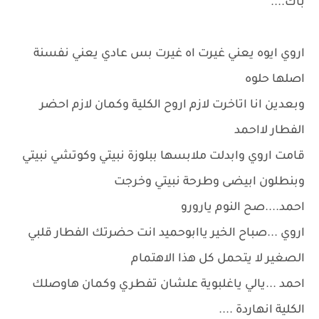
باك....
اروي ايوه يعني غيرت اه غيرت بس عادي يعني نفسنة
اصلها حلوه
وبعدين انا اتاخرت لازم اروح الكلية وكمان لازم احضر
الفطار لااحمد
قامت اروي وابدلت ملابسها ببلوزة نبيتي وكوتشي نبيتي
وبنطلون ابيضى وطرحة نبيتي وخرجت
احمد....صح النوم يارورو
اروي ...صباح الخير ياابوحميد انت حضرتك الفطار قلبي
الصغير لا يتحمل كل هذا الاهتمام
احمد ...يالي ياغلبوية علشان تفطري وكمان هاوصلك
الكلية انهاردة ....