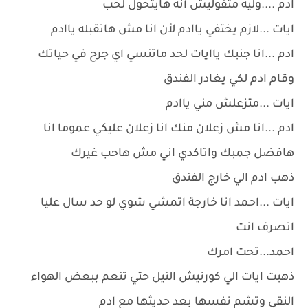
ادم ....وليه متقوليش أنه هايتحول لحب
ايات ...لازم يختفي ياادم لأن انا مش هاتقبله ياادم
ادم ...انا جنبك ياايات لحد ماتنسي اي جرح في حياتك
وقام ادم لكي يغادر الفندق
ايات ...متزعلش مني ياادم
ادم ...انا مش زعلان منك انا زعلان عليكي عموما انا
هافضل جمبك واتاكدي اني مش هاحب غيرك
ذهب ادم الي خارج الفندق
ايات ...احمد انا خارجة اتمشي شوي لو حد سال عليا
اتصرف انت
احمد...تحت امرك
ذهبت ايات الي كورنيش النيل حتي تنعم ببعض الهواء
النقي وتشم نفسها بعد حديثها مع ادم