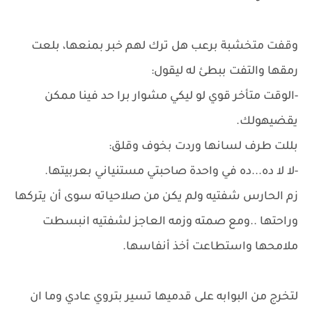
وقفت متخشبة برعب هل ترك لهم خبر بمنعها، بلعت
رمقها والتفت ببطئ له ليقول:
-الوقت متأخر قوي لو ليكي مشوار برا حد فينا ممكن
يقضيهولك.
بللت طرف لسانها وردت بخوف وقلق:
-لا لا ده...ده في واحدة صاحبتي مستنياني بعربيتها.
زم الحارس شفتيه ولم يكن من صلاحياته سوى أن يتركها
وراحتها ..ومع صمته وزمه العاجز لشفتيه انبسطت
ملامحها واستطاعت أخذ أنفاسها.
لتخرج من البوابه على قدميها تسير بتروي عادي وما ان