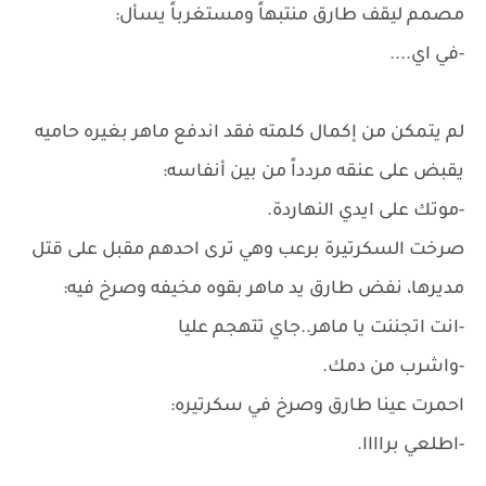
مصمم ليقف طارق منتبهاً ومستغرباً يسأل:
-في اي....
لم يتمكن من إكمال كلمته فقد اندفع ماهر بغيره حاميه
يقبض على عنقه مردداً من بين أنفاسه:
-موتك على ايدي النهاردة.
صرخت السكرتيرة برعب وهي ترى احدهم مقبل على قتل
مديرها، نفض طارق يد ماهر بقوه مخيفه وصرخ فيه:
-انت اتجننت يا ماهر..جاي تتهجم عليا
-واشرب من دمك.
احمرت عينا طارق وصرخ في سكرتيره:
-اطلعي براااا.