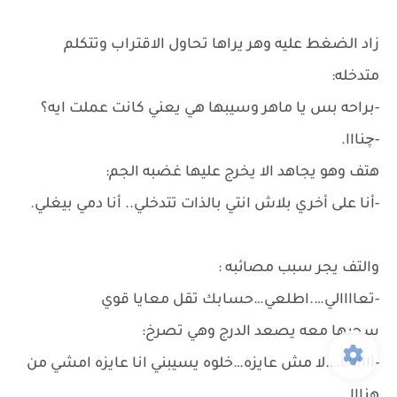
زاد الضغط عليه وهر يراها تحاول الاقتراب وتتكلم
متدخله:
-براحه بس يا ماهر وسيبها هي يعني كانت عملت ايه؟
-چنااا.
هتف وهو يجاهد الا يخرج عليها غضبه الجم:
-أنا على أخري بلاش انتي بالذات تتدخلي.. أنا دمي بيغلي.
والتف يجر سبب مصائبه :
-تعاااالي….اطلعي…حسابك تقل معايا قوي
سحبها معه يصعد الدرج وهي تصرخ:
-أاااااه….لا مش عايزه…خلوه يسيبني انا عايزه امشي من
هنااا.