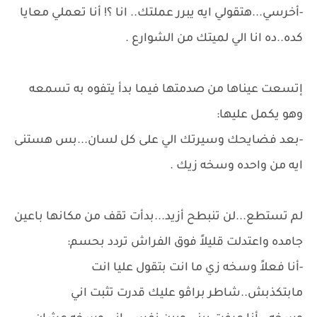
-أخرسي...هتقولي ايه يبرر عملتك.. انا ؟! أنا تعملي معايا
كده..ده انا الي لميتك من الشوارع .
إتسعت عيناها من صدمتها فيما بدأ يتفوه به تسمعه
وهو يكمل عليها:
-بعد فضايحك وسيرتك الي على كل لسان...بس هستنى
ايه من واحده وسخه زيك .
لم تستطع...لن تنبطح أزيد...بدأت تقف من مكانها باعين
جامده واعتدلت قليلاً فوق الفراش تردد بحسم:
-أنا فعلاً وسخه زي ما انت بتقول عليا انت
مابتكذبش..شاطر براڤو عليك قدرت تثبت اني