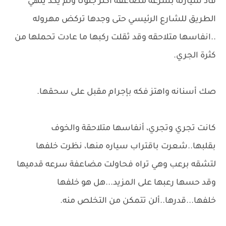
قاد سيارته بسرعه مضاعفه اكثر جنوناً ولم يكد ينهي
الطريق للشارع الرئيسي حتى وجدها تركض مهروله
..انفاسها متلاحقه وقد ثقلت ركبها ما عادت تحملها من
كثرة الجري.
صك أسنانه واهتز فكه بإجرام مقبل على سحقها.
كانت تجري وتجري، أنفاسها متلاحقة والخوف
بقلبها..شعرت باقتراب سياره منها، نظرت خلفها
لتشقه برعب وهي تراه فحاولت مضاعفة سرعه قدميها
وقد حسها رعبها على المزيد...هل هو خلفها
خلفها...قدرها..ألن تتمكن من التخلص منه.