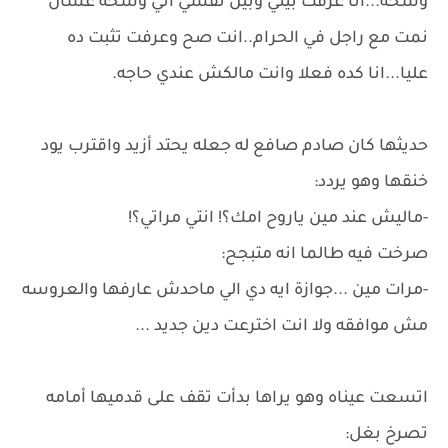
وسخه...أنا عرفت بيني وبين نفسي اني وسخه عشان
نمت مع راجل في الحرام..انت صح وعرفت تثبت ده
عليا...انا كده فعلا وانت مالكش عندي حاجه.
حديثها كان صادم صافع له جعله يحتد أزيد واقترب يود
خنقها وهو يردد:
-ماليش عند مين ياروح امك؟! انتي مراتي؟!
صرخت فيه طالما انه متبجح:
-مرات مين ...جوازة ايه دي الي ماحدش عارفها والعروسه
مش موافقه ولا انت اخترعت دين جديد ...
اتسعت عيناه وهو يراها بدأت تقف على قدميها أمامه
تصرخ بغل: