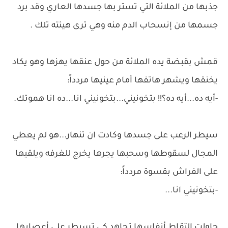
جذبها من الملائة التي تستر بها جسدها العاري وقد برد
جسمها من إنسحاب الدم منه وهي ترى هيئته تلك .
قمش بقبضة يده الملائة من حول عنقها يهزها وهو يكاد
يخنقها ويشهر هاتفها أمام عينيها مردداً:
-أيه ده...أيه ده؟!! بتخونيني...بتخونيني انا...ده انا هموتك.
سيطر الرعب على جسدها وكادت ان تنهار...هو لم يعطي
المجال لسقوطها وسحبها يجرها يخرج للغرفه ويلقيها
على الفراش بقسوة مردداً:
-بتخونيني انا...
حاولت إلتقاط أنفاسها تجاهد كي تسيطر على أعصابها