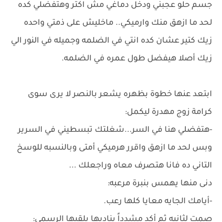
جسم حلو عجبني ودخل دماغي مش اكتر وهتفضلي كده
لحد ما ازهق منك وارميكي.. ماخليش على ذمتي واحده
زيك كتير عشان كده انتي في الضلمه وجميله في النور الي
زيك أصلا هيفضل طول عمره في الضلمه.
ابتعد عنها خطوة بظهره يشعر بالنصر لا يرى سوى
كرامة زوج مهدرة ليكمل:
-هتفضلي هنا في السر...شغلتك تبسطيني في السرير
وبس لحد ما ازهق واقرر هرميكي أمتى وبالنسبه للوسخ
التاني ده فانا هتصرف معاه وراجعلك ...
دنى منها يهمس بنبرة مرعبه:
-أيامك الجايه معايا كلها رعب.
صمت لثانيه ثم أكد مشدداً يناديها بلقبها الرسمي: