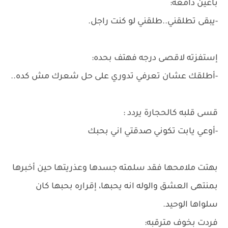
بأعين دامعه:
-يبقى تطلقني..طلقني لو كنت راجل.
إستفزته لاقصى درجه فهتف بحده:
-أطلقك عشان تعرفي تدوري على حل شعرك مش كده..
قسى قلبه كالحجارة يردد :
-أوعي يابت تكوني صدقتي اني بحبك
بهتت ملامحها فقد سلمته جسدها وعذريتها حين أخبرها
بمنتهى العشق والوله انه يحبها، إقراره بحبها كان
سلواها الوحيد.
فردت بخوف مترقبه: