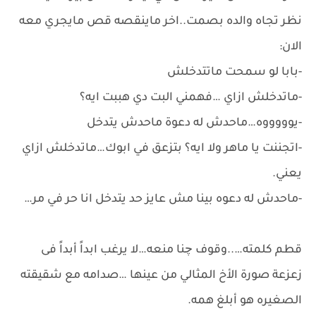
نظر تجاه والده بصمت..اخر ماينقصه قص مايجري معه
الان:
-بابا لو سمحت ماتتدخلش
-ماتدخلش ازاي …فهمني البت دي هببت ايه؟
-يوووووه…ماحدش له دعوة ماحدش يتدخل
-اتجننت يا ماهر ولا ايه؟ بتزعق في ابوك…ماتدخلش ازاي
يعني.
-ماحدش له دعوه بينا مش عايز حد يتدخل انا حر في مر…
قطم كلمته…..وقوف چنا منعه…لا يرغب ابداً أبداً فى
زعزعة صورة الأخ المثالي من عينها …صدامه مع شقيقته
الصغيره هو أبلغ همه.