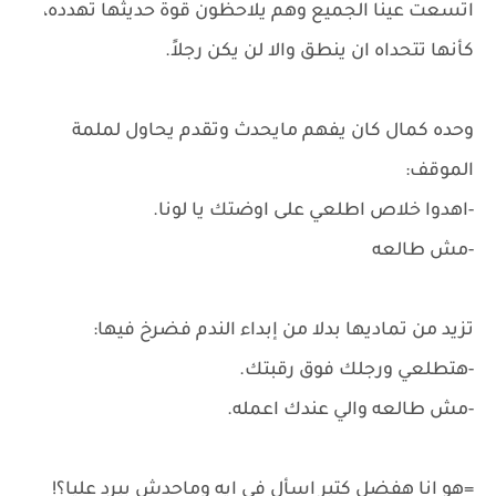
اتسعت عينا الجميع وهم يلاحظون قوة حديثها تهدده،
كأنها تتحداه ان ينطق والا لن يكن رجلاً.
وحده كمال كان يفهم مايحدث وتقدم يحاول لملمة
الموقف:
-اهدوا خلاص اطلعي على اوضتك يا لونا.
-مش طالعه
تزيد من تماديها بدلا من إبداء الندم فضرخ فيها:
-هتطلعي ورجلك فوق رقبتك.
-مش طالعه والي عندك اعمله.
=هو انا هفضل كتير اسأل في ايه وماحدش بيرد عليا؟!