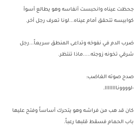
جحظت عيناه وانحبست أنفاسه وهو يطالع أسوأ
كوابيسه تتحقق أمام عيناه...لونا تعرف رجل أخر.
ضرب الدم في نفوخه وتداعى المنطق سريعاً...رجل
شرقي تخونه زوجته.....ماذا تنتظر.
صدح صوته الغاضب:
-لووووناااااااا.
كان قد هب من فراشه وهو يتحرك أساساً وفتح عليها
باب الحمام فسقط قلبها رعباً.