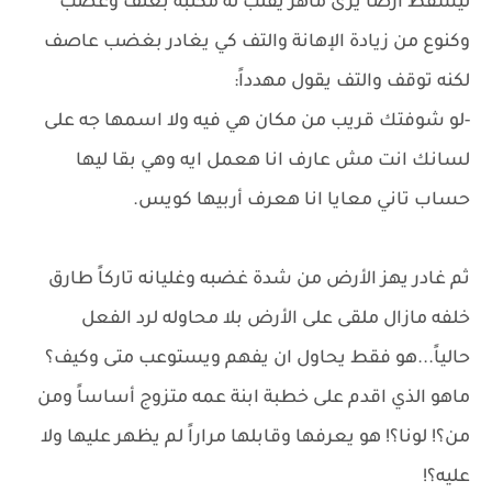
ليسقط أرضاً يرى ماهر يقلب له مكتبه بعنف وغضب
وكنوع من زيادة الإهانة والتف كي يغادر بغضب عاصف
لكنه توقف والتف يقول مهدداً:
-لو شوفتك قريب من مكان هي فيه ولا اسمها جه على
لسانك انت مش عارف انا هعمل ايه وهي بقا ليها
حساب تاني معايا انا هعرف أربيها كويس.
ثم غادر يهز الأرض من شدة غضبه وغليانه تاركاً طارق
خلفه مازال ملقى على الأرض بلا محاوله لرد الفعل
حالياً...هو فقط يحاول ان يفهم ويستوعب متى وكيف؟
ماهو الذي اقدم على خطبة ابنة عمه متزوج أساساً ومن
من؟! لونا؟! هو يعرفها وقابلها مراراً لم يظهر عليها ولا
عليه؟!