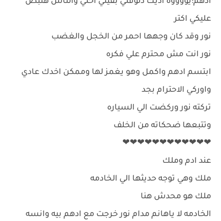
ادهم:يووووه اديك دلوقتي بقيتي احلي والناس هتبص
عليكي اكتر
نور وقد كان وجهها احمر من الخجل والغضب
نور انت مش محترم علي فكره
ابتسم ادهم واكمل وهو يغمز لها وممكن اخدك عادي
واوركي الاحترام بجد
تركته نور وركضت الي السياره
وتتبعها ضحكاته من الخلف
❤❤❤❤❤❤❤❤❤❤❤❤
عند ادم وملك
ملك وهي توجه حديثها الي الخادمه
ملك هو محدش هنا
الخادمه لا ياهانم مدام نور خرجت مع ادهم بيه وانسه