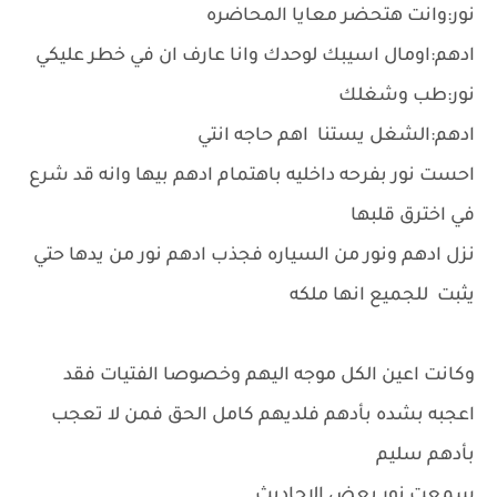
نور:وانت هتحضر معايا المحاضره
ادهم:اومال اسيبك لوحدك وانا عارف ان في خطر عليكي
نور:طب وشغلك
ادهم:الشغل يستنا اهم حاجه انتي
احست نور بفرحه داخليه باهتمام ادهم بيها وانه قد شرع
في اخترق قلبها
نزل ادهم ونور من السياره فجذب ادهم نور من يدها حتي
يثبت للجميع انها ملكه
وكانت اعين الكل موجه اليهم وخصوصا الفتيات فقد
اعجبه بشده بأدهم فلديهم كامل الحق فمن لا تعجب
بأدهم سليم
سمعت نور بعض الاحاديث