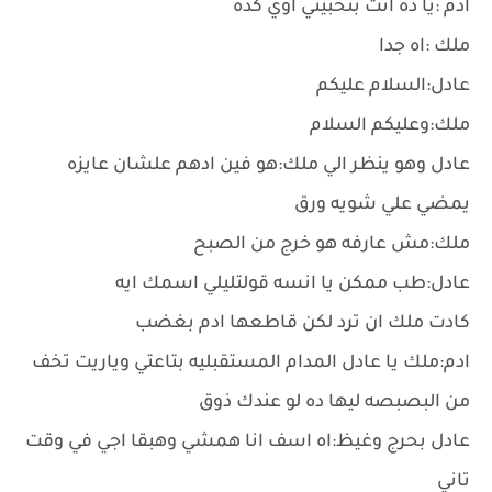
ادم :يا ده انت بتحبيني اوي كده
ملك :اه جدا
عادل:السلام عليكم
ملك:وعليكم السلام
عادل وهو ينظر الي ملك:هو فين ادهم علشان عايزه
يمضي علي شويه ورق
ملك:مش عارفه هو خرج من الصبح
عادل:طب ممكن يا انسه قولتليلي اسمك ايه
كادت ملك ان ترد لكن قاطعها ادم بغضب
ادم:ملك يا عادل المدام المستقبليه بتاعتي وياريت تخف
من البصبصه ليها ده لو عندك ذوق
عادل بحرج وغيظ:اه اسف انا همشي وهبقا اجي في وقت
تاني