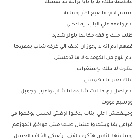
قاطعته ملك:ايه يا بابا براحه خد نفسك
ابتسم ادم: فاصبح اكثر وسامه
ادم واقفه علي الباب ليه ادخلي
ظلت ملك واقفه مكانها بتوتر شديد
ففهم ادم انه لا يجوز ان تدلف الي غرفه شاب بمفردها
ادم بنوع من الكومديه لا ما تدخليش
نظرت له ملك بإستغراب
ملك نعم ما فهمتش
ادم:اصل زي ما انت شايفه انا شاب واعزب وجميل
ووسيم مووت
ومينفعش اخلي بنات يدخلوا اوضتي لحسن يوقعوا في
غرامي بقا وينتحروا عشان طبعا مش هوافق اتجوزهم
وساعتها الناس هتكره خلقتي يرضيكي الخلفه العسل