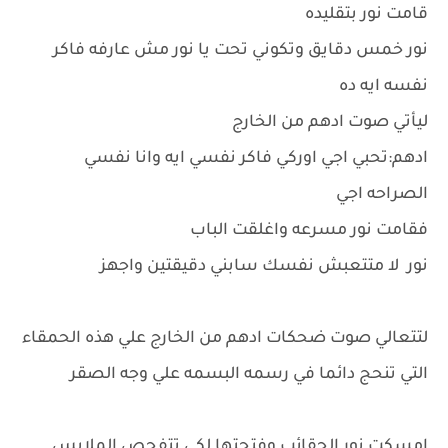
قامت نور بتقليده
نور خمس دقايق وتكوني تحت يا نور مش عارفه فاكر
نفسه ايه ده
ليأتي صوت ادهم من الخارج
ادهم:تحبي اجي اوركي فاكر نفسي ايه وانا نفسي
الصراحه اجي
فقامت نور مسرعه واغلقت الباب
نور لا متتعبش نفسك سابني دقيقتين واجهز
لتتعالي صوت ضحكات ادهم من الخارج علي هذه الحمقاء
التي تنحج دائما في رسمه البسمه علي وجه الصقر
امسكت نور الحقائب وفتحتها لكي تتفحص الملابس