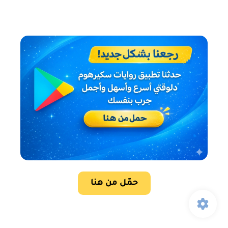
حمّل من هنا