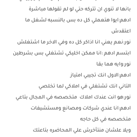
بانها لا تنوي ان تتركه حتي لو لم تقولها مباشرة
ادهم:ايوا هتعملي كل ده بس بالنسبه لشغل ما
اعتقدش
نور:نعم يعني انا اذاكر كل ده وفي الاخر ما اشتغلش
ابتسم ادهم :انا ممكن اخليكي تشتغلي بس بشرطين
نور:وايه هما بقا
ادهم:الاول انك تجيبي امتياز
التاني انك تشتغلي في املاكي لما تخلصي
نور:هو انت عندك املاك متخصصه في المجال بتاعي
ادهم:انا عندي شركات ومصانع ومستشيفات
متخصصه في كل حاجه
ويلا علشان منتأخرش علي المحاضره بتاعتك