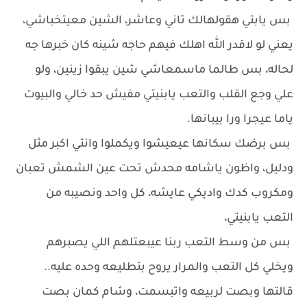
بس يابتي هقولهالك تاني وعاشر، الشين معيتخباشي،
يعني لو لاقدر الله اهلك فيهم حاجه شينه كان خبرها جه
لحاله، بس طالما ماسمعاشي شين يبقوا زينين، ولو
علي وجع القلب والتعب يابنيتي مفيش حد خالي والبيوت
ياما عيجرا ورا بيبانها.
بس برضك سكانها عيعيشوا ويكملوا وانتي اكبر مثل
ودليل، واظون ياشامه محدش تحت عين الشمش تعبان
ومكروب كدك واديكي عايشه، كل واحد ونصيبه من
التعب يابنيتي،
بس من وسط التعب ربنا عيبعتلهم اللي يصبرهم
ويخلي كل التعب والمرار يروح بتطليعه وحده عليه..
قالتها وبصت لربيعه واتبسمت، وشام كمان بصت