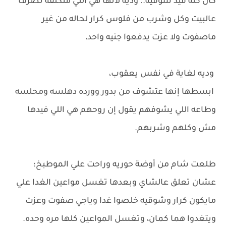
كان كله فيد شوقيه.. وديه لأنها هي اللي متكلفه تصرف
عالبيت وكل وشرب من فلوس كرار لحاله من غير
ماصفوت ولا عزت يدفعوا جنيه واحد،
وديه لغاية في نفس يعقوب،
ابسطها إنها عتشوف من بدور وورده دهلسه ومحلسه
وطاعه اللي يشوفهم يقول إن روحهم هي اللي فيدها
مش وكلهم وشربهم.
طلعت شام من أوضة حوريه وراحت علي الموطبخ؛
عشان تعلق عالشاي وبعدها تغسل مواعين الغدا علي
مايكون كرار وشوقيه خلصوا غدا وياجي صفوت وعزت
ويتغدوا هما كمان، وتغسل المواعين كلها مره وحده.