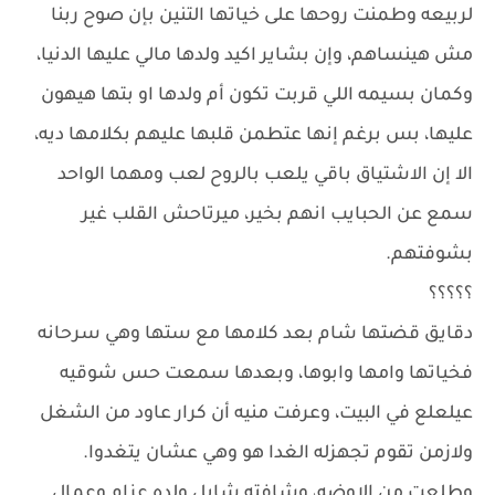
لربيعه وطمنت روحها على خياتها التنين بإن صوح ربنا
مش هينساهم، وإن بشاير اكيد ولدها مالي عليها الدنيا،
وكمان بسيمه اللي قربت تكون أم ولدها او بتها هيهون
عليها، بس برغم إنها عتطمن قلبها عليهم بكلامها ديه،
الا إن الاشتياق باقي يلعب بالروح لعب ومهما الواحد
سمع عن الحبايب انهم بخير، ميرتاحش القلب غير
بشوفتهم.
؟؟؟؟؟
دقايق قضتها شام بعد كلامها مع ستها وهي سرحانه
فخياتها وامها وابوها، وبعدها سمعت حس شوقيه
عيلعلع في البيت، وعرفت منيه أن كرار عاود من الشغل
ولازمن تقوم تجهزله الغدا هو وهي عشان يتغدوا.
وطلعت من الاوضه، وشافته شايل ولده عزام وعمال