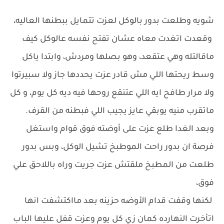
شويه وطلعت بدور بالوكل لعزت تتمايل ببطنها العاليه،
وقعدت اتغدت معاه عشان تفتح نفسه عالوكل كيف
ماقالتله وهي عتقعد، وهو بصلها ومردش، وابتدا ياكل
وسط ريحتها اللي مش قادر عزت يحددها جاز ولا سبيرتوا
ولا مرار طافح ايه اللي عتنقع روحها فيه ديه كل يوم، و كل
ماتقرب منيه يوبقي عايز يجيب اللي فبطنه من القرف.
وبعد الغدا طلع عزت على أوضته فوق قوام واستغل
فرصة ان بدور راحت الموطبخ تشيل الوكل، وبس بدور
طلعت من المطبخ ملقتش عزت جريت وراه باللاحق علي
فوق،
لكنها وقفت قدام الأوضه حزينه بعد مااكتشفت انها
اتأخرت النهارده كمان زي كل يوم وعزت قفل عليها الباب