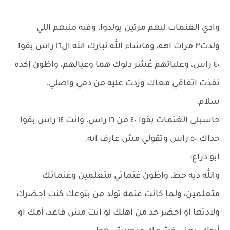
وادي الغنمات ليهم مرتين يولدوا، وفيه منيهم اللي
ولدت٣ مرات اهه، وماشاء الله تبارك الله ال١٦ راس بقوا
٤٠ راس، وعلياتهم عُشر دلوك هما وعيالهم، واظون إكده
نفذت اتفاقي معاك وزدت عليه من دمي واصلي.
سلام:
حاسبلي الغنمات بقوا ٤٠ من ١٦ راس، وانت ١٤ راس بقوا
حداك ٥٠ راس وتقولي مش عارف ايه.
ابو دراع:
والله ديه حظ، واظون غنماتي متعلمين وغنماتك
متعلمين، ولما كانت غنمه تولد من بتوعك كنت احضرك
ولادتها او احضر حد من اهلك لو انت مش قاعد، أمك او