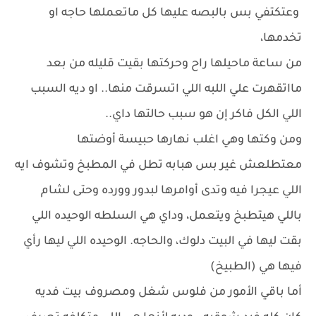
وعتكتفي بس بالبصه عليها كل ماتعملها حاجه او
تخدمها،
من ساعة ماحيلها راح وحركتها بقيت قليله من بعد
مااتقهرت علي اللبه اللي اتسرقت منها.. او ديه السبب
اللي الكل فاكر إن هو سبب حالتها داي..
ومن وكتها وهي اغلب نهارها حبيسة أوضتها
معتطلعش غير بس هبابه تطل في المطبخ وتشوف ايه
اللي عيجرا فيه وتدى أوامرها لبدور وورده وحتى لشام
باللي هيتطبخ ويتعمل، وداي هي السلطه الوحيده اللي
بقت ليها في البيت دلوك، والحاجه. الوحيده اللي ليها رأي
فيها هي (الطبيخ)
أما باقي الأمور من فلوس شغل ومصروف بيت فديه