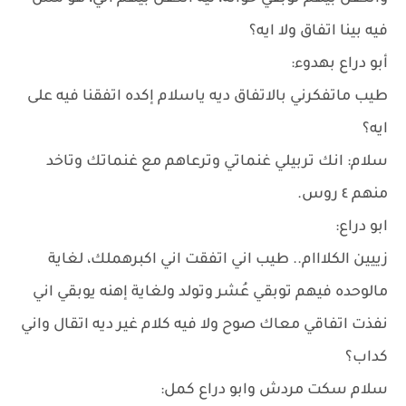
فيه بينا اتفاق ولا ايه؟
أبو دراع بهدوء:
طيب ماتفكرني بالاتفاق ديه ياسلام إكده اتفقنا فيه على
ايه؟
سلام: انك تربيلي غنماتي وترعاهم مع غنماتك وتاخد
منهم ٤ روس.
ابو دراع:
زييين الكلااام.. طيب اني اتفقت اني اكبرهملك، لغاية
مالوحده فيهم توبقي عُشر وتولد ولغاية إهنه يوبقي اني
نفذت اتفاقي معاك صوح ولا فيه كلام غير ديه اتقال واني
كداب؟
سلام سكت مردش وابو دراع كمل: