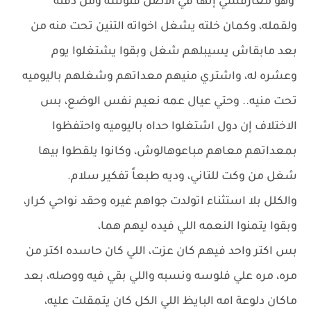
وهو معارفشي إنها في الاصل فلوسه ومن دقنه
ولقمله، وكمان خلته يشغل اخواته التنين تحت منه من
بعد مابقاش يسيبلهم شغل وبقوا يشتغلوا يوم
وعشره له، واشتري منيهم معداتهم وشغلهم باليوميه
تحت منيه.. وحتي عيال عمه نعيم نفس الوضع، بس
الاختلاف إن دول اشتغلوا حداه باليوميه واحتفظوا
بمعداتهم معاهم مباعوهالوش، وكانوا يلقطوا بيها
شغل من وكت للتاني، وديه طبعاً تفكير سلام.
والكلل بلا استثناء اتولدت جواهم غيره وحقد نواحي كرار،
وبقوا يتمنوا النعمه اللي فيده ليهم هما،
بس اكتر واحد فيهم كان عزت، اللي كان حاسده اكتر من
مره، مره علي فلوسه ونسبه واللي بقي فيه ووصله، بعد
ماكان دلوعة امه البايظ اللي الكل كان يتمقلت عليه،