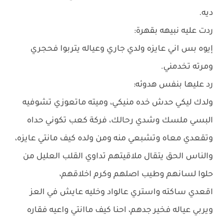
ديه.
ردت عليه نبيهه بقهرة:
إيوه بس اني عايزه ولدي جاري وعياله يتربوا فحجري
ومرته تخدمني.
رد عليها بنفس هدوئه:
ولدك ليكي حدش خده منيكي، وميته ماتعوزي تشوفيه
البسي ملسك وشدي رحالك، فركة كعب تكوني حداه
وتقعدي معاه وتشبعي منه ومن ولده كيف مانتي عايزه،
والناس الحق يتقال ملاقيتهم تداوي القلب العليل من
حلوا لسانهم وطيب اصلهم وكرم اخلاقهم،
اقعدي ساكته واستري عالواد وخليه عايش في العز
ويربي عياله فخير جدهم، احنا كيف ماانتي واعيه فقاره