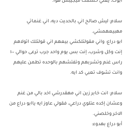
أبوك، يعني خشمك ميجيبش هوا.
سلام: ليش صالح اني بالحديت ديه، اني غنماتي
مهبيعهمشي.
ابو دراع: واني مقولتلكشي بيعهم اني قولتلك اتولاهم
إنت وكل وشرب، إنت بس يوم واحد جرب ترعى حوالي ١٠٠
راس غنم وتشربهم وتفتشهم بالوحده تطمن عليهم
وانت تشوف تعبي كد ايه.
سلام: انت خابر زين اني مهقدرشي اخد بالي من غنم
وعشان إكده عتلوي دراعي، فقولي عاوز ايه ياابو دراع من
الاخر وخلصني.
أبو دراع بهدوء: