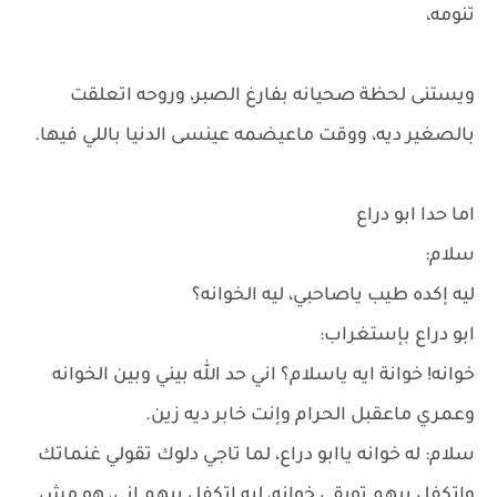
تنومه،
ويستنى لحظة صحيانه بفارغ الصبر، وروحه اتعلقت
بالصغير ديه، ووقت ماعيضمه عينسى الدنيا باللي فيها.
اما حدا ابو دراع
سلام:
ليه إكده طيب ياصاحبي، ليه الخوانه؟
ابو دراع بإستغراب:
خوانه! خوانة ايه ياسلام؟ اني حد الله بيني وبين الخوانه
وعمري ماعقبل الحرام وإنت خابر ديه زين.
سلام: له خوانه ياابو دراع، لما تاجي دلوك تقولي غنماتك
واتكفل بيهم توبقي خوانه، ليه اتكفل بيهم اني، هو مش