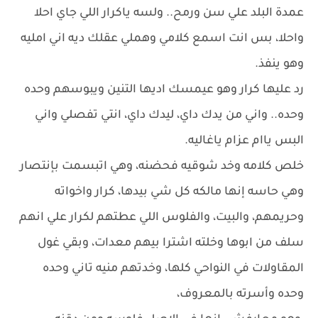
عمدة البلد علي سن ورمح.. ولسه ياكرار اللي جاي احلا
واحلا، بس انت اسمع كلامي وهملي عقلك ديه اني امليه
وهو ينفذ.
رد عليها كرار وهو عيمسك اديها التنين ويبوسهم وحده
وحده.. واني من يدك داي، ليدك داي، انتي تفصلي واني
البس ياام عزام ياغاليه.
خلص كلامه وخد شوقيه فحضنه، وهي اتبسمت بإنتصار
وهي حاسه إنها مالكه كل شي بيدها، كرار واخواته
وحريمهم، والبيت، والفلوس اللي عطتهم لكرار علي انهم
سلف من ابوها وخلته اشترا بيهم معدات، وبقي غول
المقاولات في النواحي كلها، وخدتهم منيه تاني وحده
وحده وأسرته بالمعروف،