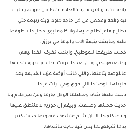
يلاعب فيه والفرحه بيه كالعاده عتنط من عيونه، وجايب
ليه ولأمه ومحمل من كل حاجه حلوه، وبته ربيعه حتي
تطليع ماعيتطلع عليها، ولا كلمة ابوي مخليها تنطوقها
عليه وعايشه يتيمة الاب وابوها حي يرزق.
كملت طريقها للموطبخ، وابتدت تغرف الغدا ليهم،
وطلعتهولهم، ومن بعدها غرفت غدا حوريه ووديتهولها
عالأوضه بتاعتها، واللي كانت أوضة عزت القديمه بعد
مابدلها باوضتها اللي فوق وهي نزلت فيها.
دخلت عليها شام وحطتلها الوكل جارها ومن غير كلام ولا
حديت هملتها وطلعت، وبرغم إن حوريه لا عتنطق عليها
ولا عتكلمها، الا ان شام عتشوف فعيونها حديت كتير
بدها تقولهولها بس فيه حاجه مانعاها،