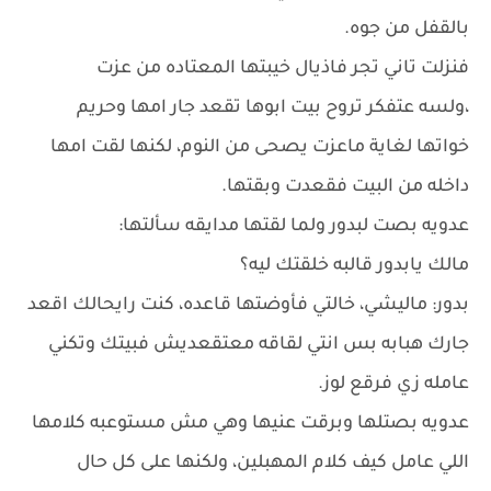
بالقفل من جوه.
فنزلت تاني تجر فاذيال خيبتها المعتاده من عزت
،ولسه عتفكر تروح بيت ابوها تقعد جار امها وحريم
خواتها لغاية ماعزت يصحى من النوم، لكنها لقت امها
داخله من البيت فقعدت وبقتها.
عدويه بصت لبدور ولما لقتها مدايقه سألتها:
مالك يابدور قالبه خلقتك ليه؟
بدور: ماليشي، خالتي فأوضتها قاعده، كنت رايحالك اقعد
جارك هبابه بس انتي لقاقه معتقعديش فبيتك وتكني
عامله زي فرقع لوز.
عدويه بصتلها وبرقت عنيها وهي مش مستوعبه كلامها
اللي عامل كيف كلام المهبلين، ولكنها على كل حال