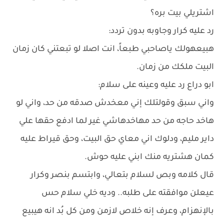
اشتريلي بيت بره؟
رد عليه كرار وجاوبه بدون تردد:
هبيعهولك ياصاحبي طبعاً، انت اصلا لو تبعتني كان زمان
البيت ملكك من زمان.
ابو دراع رد عليه وعينه على سلام:
واني سبق وقولتلك إني معخدش صدقه من حد، واني لو
هاخد حاجه من حد مهاخدهاشي غير لما ادفع حقها علي
داير مليم، ودلوك اني معاي حق البيت، وحق قيراط عليه
كمان هشتريه منك ابني عليه حوش.
قال كلامه وبص لسلام بتعالي، وابتسم بنصر وكرار
عيعلن موافقته على طلبه.. وديه خلي سلام حس
بالإنهزام، وعرف إنه خلاص لازمن ومن كل بُد انه هيبيع