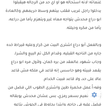
غنماته؛ لانه استحاله هو او اي حد من الرجاله هيقبلوا
يدخلوا راجل غريب فقلب بيتهم وسط حريمهم، وكالعادة
ابو دراع محدش يتواجه معاه غير ويتهزم يأما من دراعه،
يأما من مكره وحيلته.
وبالفعل أبو دراع اشترى البيت من كرار وعليه قيراط خده
جاره من الناحيه القبليه، وقدام الكل تم البيع والشرا،
وجاب شهود عالعقد من بره كمان، ولأول مره ابو دراع
يقعد فبيته وهو حاسس إنه قاعد في ملكه مش قاعد
عالا على حد، ولا قاعد فبيت الخدام.
وفوراً عمل مخمرة طين واشترى الطوب اللي فضل من
بُنا بيت نعيم بسعر رمزي، بس عشان محدش يوبقاله
فضل عليه في حاجه، وابتدا يحاوط في الحوش بتاعه