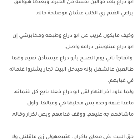
ابو دراع يلف حوالين نفسه من الحيره، وبعدها هيوافق
يراعي الغنم زي الكلب عشان موصلحة حاله.
وكيف مايكون غريب عن ابو دراع وطبعه ومخابرشي إن
ابو دراع ميتلويش دراعه واصل.
واتفاجأ تاني يوم الصبح بأبو دراع عيستأذن نعيم وهما
طالعين عالشغل بإنه هيدخل البيت تجار يشتروا غنماته
في غيابهم.
ولما عاود اخر النهار لقى ابو دراع فعلا بايع كل غنماته،
ماعدا غنمه وحده بس مخليها هي وعيالها، وأول
ماشافهم جه عليهم، ووقف قدامهم وبص لكرار وقاله:
حق البيت بقى معاي ياكرار.. هتبيعهولي زي ماقلتلي ولا