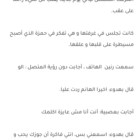
اشرقت الشمس لياتي يوم جديد، يقلب كل شيء رأسا
على عقب.
كانت تجلس في غرفتها و هي تفكر في حمزة الذي أصبح
مسيطرة على قلبها و علقها.
سمعت رنين الهاتف ، أجابت دون رؤية المتصل : الو
قال بهدوء: اخيرا الهانم ردت عليا.
أجابت بعصبية: أنت أنا مش عايزة اكلمك
قال بهدوء: اسمعني بس، انتي فاكرة أن جوزك يحب و